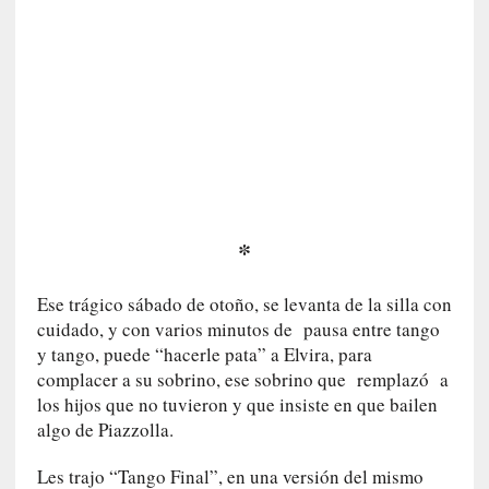
a
c
o
n
l
a
O
r
q
u
*
e
s
t
Ese trágico sábado de otoño, se levanta de la silla con
a
cuidado, y con varios minutos de pausa entre tango
S
y tango, puede “hacerle pata” a Elvira, para
i
complacer a su sobrino, ese sobrino que remplazó a
n
los hijos que no tuvieron y que insiste en que bailen
f
algo de Piazzolla.
ó
n
Les trajo “Tango Final”, en una versión del mismo