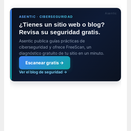
n
c
o
Asentic
ASENTIC · CIBERSEGURIDAD
n
¿Tienes un sitio web o blog?
v
Revisa su seguridad gratis.
e
r
Asentic publica guías prácticas de
s
ciberseguridad y ofrece FreeScan, un
a
diagnóstico gratuito de tu sitio en un minuto.
c
Escanear gratis →
i
ó
Ver el blog de seguridad →
n
c
o
n
H
a
n
s
-