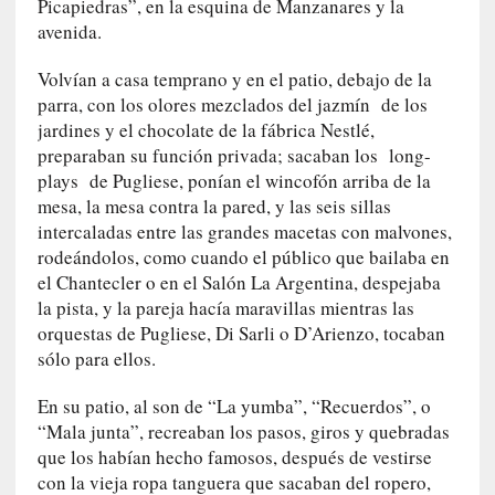
a
Picapiedras”, en la esquina de Manzanares y la
s
avenida.
[
Volvían a casa temprano y en el patio, debajo de la
C
parra, con los olores mezclados del jazmín de los
o
jardines y el chocolate de la fábrica Nestlé,
n
preparaban su función privada; sacaban los long-
c
plays de Pugliese, ponían el wincofón arriba de la
i
mesa, la mesa contra la pared, y las seis sillas
e
intercaladas entre las grandes macetas con malvones,
r
rodeándolos, como cuando el público que bailaba en
t
el Chantecler o en el Salón La Argentina, despejaba
o
la pista, y la pareja hacía maravillas mientras las
]
orquestas de Pugliese, Di Sarli o D’Arienzo, tocaban
E
sólo para ellos.
l
m
En su patio, al son de “La yumba”, “Recuerdos”, o
a
“Mala junta”, recreaban los pasos, giros y quebradas
e
que los habían hecho famosos, después de vestirse
s
con la vieja ropa tanguera que sacaban del ropero,
t