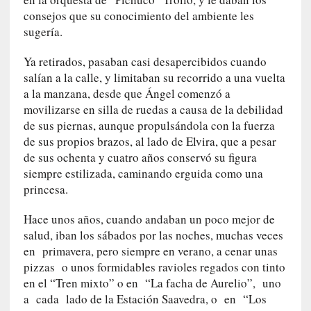
y
consejos que su conocimiento del ambiente les
:
sugería.
L
a
Ya retirados, pasaban casi desapercibidos cuando
s
salían a la calle, y limitaban su recorrido a una vuelta
m
a la manzana, desde que Ángel comenzó a
e
movilizarse en silla de ruedas a causa de la debilidad
m
de sus piernas, aunque propulsándola con la fuerza
o
de sus propios brazos, al lado de Elvira, que a pesar
r
de sus ochenta y cuatro años conservó su figura
i
siempre estilizada, caminando erguida como una
a
princesa.
s
n
Hace unos años, cuando andaban un poco mejor de
o
salud, iban los sábados por las noches, muchas veces
v
en primavera, pero siempre en verano, a cenar unas
e
pizzas o unos formidables ravioles regados con tinto
l
en el “Tren mixto” o en “La facha de Aurelio”, uno
a
a cada lado de la Estación Saavedra, o en “Los
d