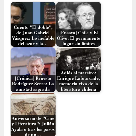
o
n
t
r
Cuento "El doble",
a
de Juan Gabriel
[Ensayo] Chile y El
r
Vásquez: Lo inefable
Olivo: El permanente
s
del azar y la…
lugar sin límites
e
a
s
í
Adiós al maestro:
m
[Crónica] Ernesto
Enrique Lafourcade,
i
Rodríguez Serra: La
memoria viva de la
s
amistad sagrada
literatura chilena
m
o
[
Aniversario de "Cine
C
y Literatura": Julián
r
Ayala o tras los pasos
de un…
í