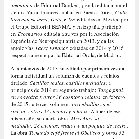
u
amontona
de Editorial Dunken, y en la editada por el
s
Centro Vasco Francés, ambas en Buenos Aires;
Cada
S
loco con su tema
,
Gula
, e
Ira
editadas en México por
a
el Grupo Editorial BENMA, y en España, participó
n
en
Escenarios
editada a su vez por la Asociación
t
Española de Neuropsiquiatría en 2013, y en las
a
antologías
Facer Españas
editadas en 2014 y 2016,
C
respectivamente por la Editorial Orola, de Madrid.
r
u
A comienzos de 2013 ha editado por primera vez en
z
forma individual un volumen de cuentos y relatos
:
titulado
Castillos reales, castillos mentales
; a
«
principios de 2014 su segundo trabajo:
Tango final
N
en Saavedra y otros 36 cuentos y relatos
, en febrero
o
de 2015 su tercer volumen,
Un caballito en el
h
rincón y otros 33 cuentos y relatos.
A fines de ese
a
mismo año, su cuarta obra,
Miss Alice al
y
mediodía
,
28 cuentos, relatos + un poquito de teatro
.
n
La obra
Tomando café frente al Obelisco
y ot
ros 32
a