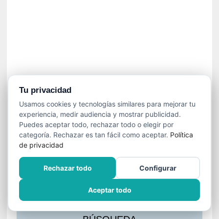
s
l
a
c
i
ó
n
a
u
Tu privacidad
d
Usamos cookies y tecnologías similares para mejorar tu
i
experiencia, medir audiencia y mostrar publicidad.
o
Puedes aceptar todo, rechazar todo o elegir por
v
categoría. Rechazar es tan fácil como aceptar.
Política
i
de privacidad
s
u
Rechazar todo
Configurar
a
l
Aceptar todo