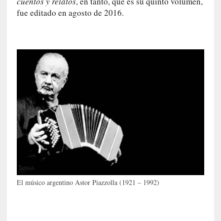
cuentos y relatos
, en tanto, que es su quinto volumen,
d
fue editado en agosto de 2016.
a
m
á
s
n
e
c
e
s
a
r
i
o
q
u
e
El músico argentino Astor Piazzolla (1921 – 1992)
e
m
a
n