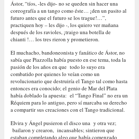
i
Ástor, “tíos, -les dijo- no se queden sin hacer una
c
coreografía a un tango como éste… ¡den un pasito al
a
futuro antes que el futuro se los trague!…”,
N
practiquen hoy – les dijo -, los quiero ver mañana
a
después de los ravioles, ¡traigo una botella de
c
chianti !… los tres rieron y prometieron.
i
o
El muchacho, bandoneonista y fanático de Ástor, no
n
sabía que Piazzolla había puesto en ese tema, toda la
a
pasión de los años en que todo lo suyo era
l
combatido por quienes lo veían como un
revolucionario que destruiría el Tango tal como hasta
[
entonces era conocido; el genio de Mar del Plata
E
había doblado la apuesta: el “Tango Final” no era un
n
Réquiem para lo antiguo, pero sí marcaba su derecho
s
a
a compartir sus creaciones con el Tango tradicional.
y
Elvira y Ángel pusieron el disco una y otra vez;
o
]
bailaron y crearon, incansables; sintieron que
«
estaban completando algo que había comenzado