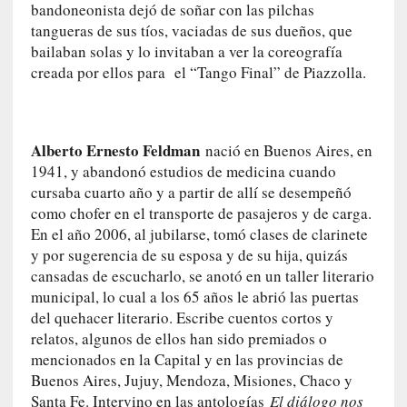
bandoneonista dejó de soñar con las pilchas
n
tangueras de sus tíos, vaciadas de sus dueños, que
t
bailaban solas y lo invitaban a ver la coreografía
r
creada por ellos para el “Tango Final” de Piazzolla.
e
v
i
s
Alberto Ernesto Feldman
nació en Buenos Aires, en
t
1941, y abandonó estudios de medicina cuando
a
cursaba cuarto año y a partir de allí se desempeñó
]
como chofer en el transporte de pasajeros y de carga.
A
En el año 2006, al jubilarse, tomó clases de clarinete
l
y por sugerencia de su esposa y de su hija, quizás
f
cansadas de escucharlo, se anotó en un taller literario
o
municipal, lo cual a los 65 años le abrió las puertas
n
del quehacer literario. Escribe cuentos cortos y
s
o
relatos, algunos de ellos han sido premiados o
M
mencionados en la Capital y en las provincias de
a
Buenos Aires, Jujuy, Mendoza, Misiones, Chaco y
t
Santa Fe. Intervino en las antologías
El diálogo nos