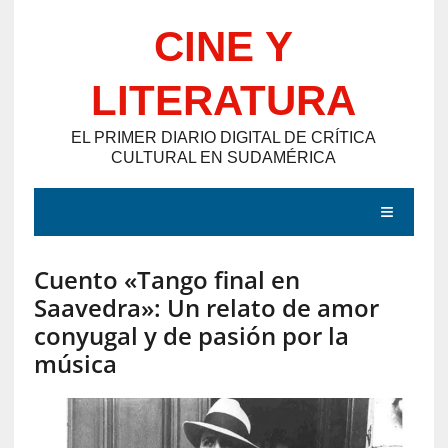
Saltar
CINE Y
al
contenido
LITERATURA
EL PRIMER DIARIO DIGITAL DE CRÍTICA
CULTURAL EN SUDAMÉRICA
MENÚ
Cuento «Tango final en
E
Saavedra»: Un relato de amor
N
conyugal y de pasión por la
T
música
R
A
D
A