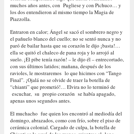
E
muchos años antes, con Pugliese y con Pichuco… y
l
los dos entendieron al mismo tiempo la Magia de
e
Piazzolla.
x
t
Entraron en calor; Ángel se sacó el sombrero negro y
r
el pañuelo blanco del cuello; no se sentó nunca y no
a
paró de bailar hasta que su corazón le dijo ¡basta!…
n
ella se quitó el chaleco de pana roja y lo arrojó al
j
suelo. ¡El pibe tenía razón! – le dijo él – entrecortado,
e
con sus últimos latidos; mañana, después de los
r
ravioles, le mostraremos lo que hicimos con “Tango
o
Final”. ¡Ojalá no se olvide de traer la botella de
»
“chianti” que prometió!… Elvira no lo terminó de
:
escuchar, su propio corazón se había apagado,
L
apenas unos segundos antes.
a
b
El muchacho fue quien los encontró al mediodía del
a
domingo, abrazados, como con frío, sobre el piso de
n
cerámica colonial. Cargado de culpa, la botella de
a