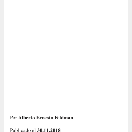
c
a
]
«
L
o
p
r
o
h
i
b
i
d
o
»
:
L
Alberto Ernesto Feldman
a
Por
s
30.11.2018
Publicado el
v