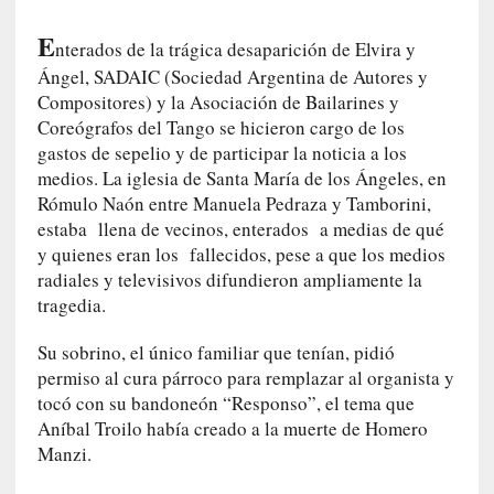
i
E
r
nterados de la trágica desaparición de Elvira y
t
Ángel, SADAIC (Sociedad Argentina de Autores y
u
Compositores) y la Asociación de Bailarines y
d
Coreógrafos del Tango se hicieron cargo de los
e
gastos de sepelio y de participar la noticia a los
s
medios. La iglesia de Santa María de los Ángeles, en
y
Rómulo Naón entre Manuela Pedraza y Tamborini,
d
estaba llena de vecinos, enterados a medias de qué
e
y quienes eran los fallecidos, pese a que los medios
f
radiales y televisivos difundieron ampliamente la
e
tragedia.
c
t
Su sobrino, el único familiar que tenían, pidió
o
permiso al cura párroco para remplazar al organista y
s
tocó con su bandoneón “Responso”, el tema que
d
Aníbal Troilo había creado a la muerte de Homero
e
Manzi.
l
a