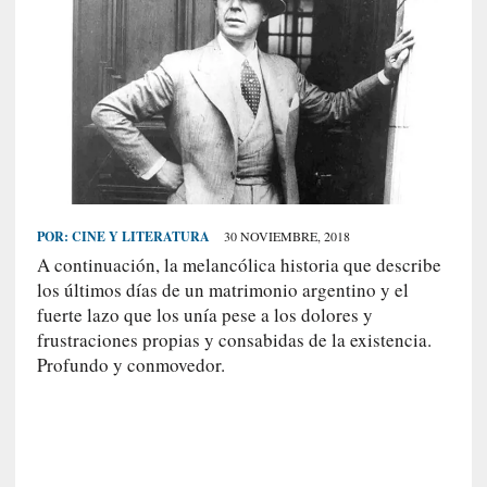
S
R
E
C
I
E
N
T
POR:
CINE Y LITERATURA
30 NOVIEMBRE, 2018
E
A continuación, la melancólica historia que describe
S
los últimos días de un matrimonio argentino y el
fuerte lazo que los unía pese a los dolores y
frustraciones propias y consabidas de la existencia.
[
Profundo y conmovedor.
C
r
í
t
i