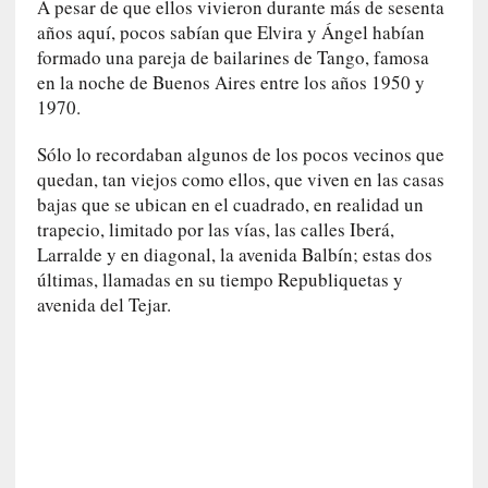
A pesar de que ellos vivieron durante más de sesenta
n
años aquí, pocos sabían que Elvira y Ángel habían
a
t
formado una pareja de bailarines de Tango, famosa
u
en la noche de Buenos Aires entre los años 1950 y
r
1970.
a
l
Sólo lo recordaban algunos de los pocos vecinos que
e
quedan, tan viejos como ellos, que viven en las casas
z
bajas que se ubican en el cuadrado, en realidad un
a
trapecio, limitado por las vías, las calles Iberá,
h
Larralde y en diagonal, la avenida Balbín; estas dos
u
últimas, llamadas en su tiempo Republiquetas y
m
avenida del Tejar.
a
n
a
[
C
r
ó