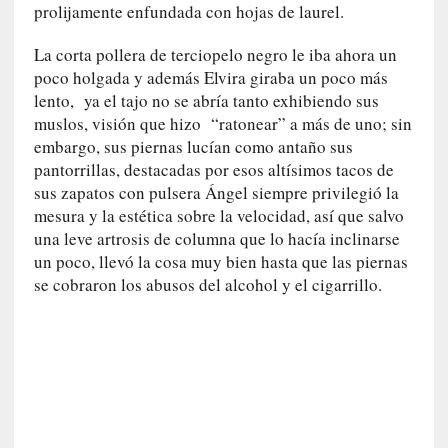
prolijamente enfundada con hojas de laurel.
r
o
La corta pollera de terciopelo negro le iba ahora un
P
poco holgada y además Elvira giraba un poco más
a
lento, ya el tajo no se abría tanto exhibiendo sus
s
muslos, visión que hizo “ratonear” a más de uno; sin
c
embargo, sus piernas lucían como antaño sus
a
pantorrillas, destacadas por esos altísimos tacos de
l
sus zapatos con pulsera Ángel siempre privilegió la
G
mesura y la estética sobre la velocidad, así que salvo
a
l
una leve artrosis de columna que lo hacía inclinarse
l
un poco, llevó la cosa muy bien hasta que las piernas
o
se cobraron los abusos del alcohol y el cigarrillo.
i
s
d
e
b
u
t