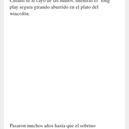
Chianti se le cayó de las manos, mientras el long
l
play seguía girando aburrido en el plato del
i
wincofón.
d
a
d
d
e
l
a
v
i
o
l
e
n
c
i
a
[
Pasaron muchos años hasta que el sobrino
E