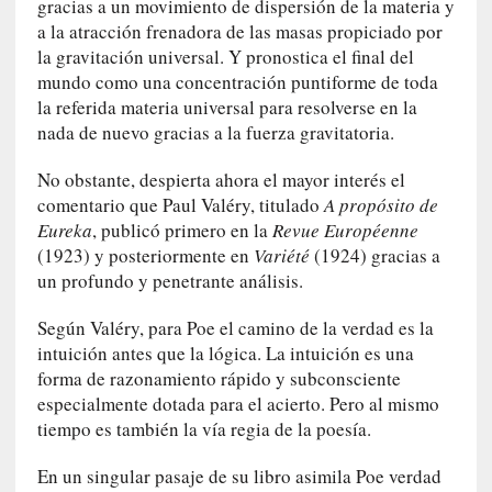
gracias a un movimiento de dispersión de la materia y
r
a la atracción frenadora de las masas propiciado por
a
la gravitación universal. Y pronostica el final del
e
mundo como una concentración puntiforme de toda
l
la referida materia universal para resolverse en la
f
nada de nuevo gracias a la fuerza gravitatoria.
a
n
No obstante, despierta ahora el mayor interés el
t
comentario que Paul Valéry, titulado
A propósito de
a
Eureka
, publicó primero en la
Revue Européenne
s
(1923) y posteriormente en
Variété
(1924) gracias a
m
un profundo y penetrante análisis.
a
»
Según Valéry, para Poe el camino de la verdad es la
:
intuición antes que la lógica. La intuición es una
L
forma de razonamiento rápido y subconsciente
a
especialmente dotada para el acierto. Pero al mismo
h
tiempo es también la vía regia de la poesía.
i
s
En un singular pasaje de su libro asimila Poe verdad
t