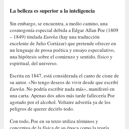
q
La belleza es superior a la inteligencia
u
e
a
Sin embargo, se encuentra, a medio camino, una
d
cosmogonía especial debida a Edgar Allan Poe (1809
m
– 1849) titulada
Eureka
(hay una traducción
i
excelente de Julio Cortázar) que pretende ofrecer en
n
un lenguaje de prosa poética y ensayo especulativo,
i
una hipótesis sobre el comienzo y sentido, físico y
s
espiritual, del universo.
t
r
Escrita en 1847, está considerada el canto de cisne de
a
su autor. «No tengo deseos de vivir desde que escribí
A
Eureka
. No podría escribir nada más», manifestó en
l
una carta. Apenas dos años más tarde fallecería Poe
e
agotado por el alcohol. Voltaire advertía ya de los
j
peligros de querer decirlo todo.
a
n
Con todo, Poe en su texto utiliza términos y
d
conceptos de la física de su época como la teoría