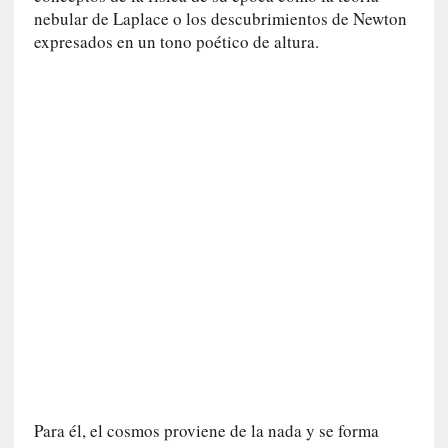
r
nebular de Laplace o los descubrimientos de Newton
a
expresados en un tono poético de altura.
M
a
r
t
í
»
[
E
n
s
a
y
o
]
«
E
n
Para él, el cosmos proviene de la nada y se forma
t