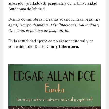
asociado (jubilado) de psiquiatría de la Universidad
0
Autónoma de Madrid.
m
i
Dentro de sus obras literarias se encuentran:
A flor de
n
agua, Tiempo diamante, Disclinaciones, No-verdad
y
u
Diccionario poético de psiquiatría.
t
o
En la actualidad ejerce como asesor editorial y de
s
Cine y Literatura.
contenidos del Diario
[
C
r
í
t
i
c
a
]
«
L