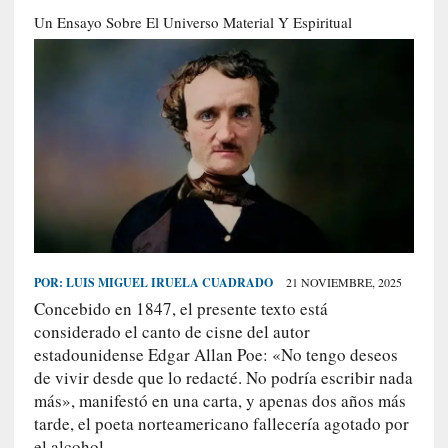
S
Un Ensayo Sobre El Universo Material Y Espiritual
R
E
C
I
E
N
T
E
S
POR:
LUIS MIGUEL IRUELA CUADRADO
21 NOVIEMBRE, 2025
Concebido en 1847, el presente texto está
[
considerado el canto de cisne del autor
E
estadounidense Edgar Allan Poe: «No tengo deseos
n
de vivir desde que lo redacté. No podría escribir nada
t
más», manifestó en una carta, y apenas dos años más
r
tarde, el poeta norteamericano fallecería agotado por
e
el alcohol.