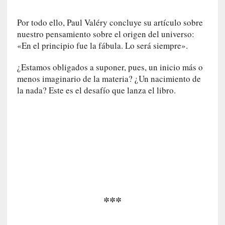
I
m
Por todo ello, Paul Valéry concluye su artículo sobre
p
nuestro pensamiento sobre el origen del universo:
a
«En el principio fue la fábula. Lo será siempre».
c
t
¿Estamos obligados a suponer, pues, un inicio más o
o
menos imaginario de la materia? ¿Un nacimiento de
m
la nada? Este es el desafío que lanza el libro.
o
r
t
a
l
»
:
U
n
t
***
r
á