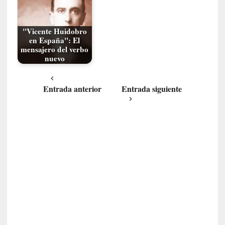
e
s
y
"Vicente Huidobro
en España": El
d
mensajero del verbo
e
nuevo
f
e
c
Entrada anterior
Entrada siguiente
t
o
s
d
e
l
a
n
a
t
u
r