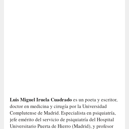
i
l
e
r
q
u
e
s
e
e
x
t
i
e
n
d
Luis Miguel Iruela Cuadrado
es un poeta y escritor,
e
doctor en medicina y cirugía por la Universidad
p
Complutense de Madrid. Especialista en psiquiatría,
o
jefe emérito del servicio de psiquiatría del Hospital
r
Universitario Puerta de Hierro (Madrid), y profesor
9