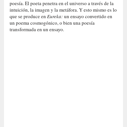
d
poesía. El poeta penetra en el universo a través de la
a
intuición, la imagen y la metáfora. Y esto mismo es lo
c
que se produce en
Eureka:
un ensayo convertido en
o
un poema cosmogónico, o bien una poesía
n
transformada en un ensayo.
c
r
e
t
a
[
C
r
í
t
i
c
a
]
«