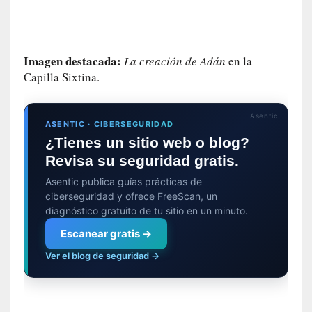
e
s
q
u
Imagen destacada:
La creación de Adán
en la
e
Capilla Sixtina.
l
o
Asentic
s
ASENTIC · CIBERSEGURIDAD
a
¿Tienes un sitio web o blog?
d
Revisa su seguridad gratis.
u
l
Asentic publica guías prácticas de
t
ciberseguridad y ofrece FreeScan, un
o
diagnóstico gratuito de tu sitio en un minuto.
s
Escanear gratis →
e
Ver el blog de seguridad →
v
i
t
a