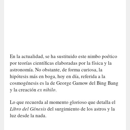
n
e
r
a
c
c
e
s
En la actualidad, se ha sustituido este nimbo poético
o
por teorías científicas elaboradas por la física y la
a
astronomía. No obstante, de forma curiosa, la
e
hipótesis más en boga, hoy en día, referida a la
s
e
cosmogénesis es la de George Gamow del Bing Bang
e
y la creación
ex nihilo
.
s
p
Lo que recuerda al momento glorioso que detalla el
a
Libro del Génesis
del surgimiento de los astros y la
c
luz desde la nada.
i
o