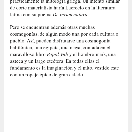
prácticamente la mitología griega. Un intento similar
r
de corte materialista haría Lucrecio en la literatura
i
latina con su poema
De rerum natura.
o
s
Pero se encuentran además otras muchas
:
cosmogonías, de algún modo una por cada cultura o
«
pueblo. Así, pueden disfrutarse una cosmogonía
N
babilónica, una egipcia, una maya, contada en el
o
s
maravilloso libro
Popol Vuh
y el hombre-maíz, una
e
azteca y un largo etcétera. En todas ellas el
n
fundamento es la imaginación y el mito, vestido este
c
con un ropaje épico de gran calado.
a
n
t
a
r
í
a
t
e