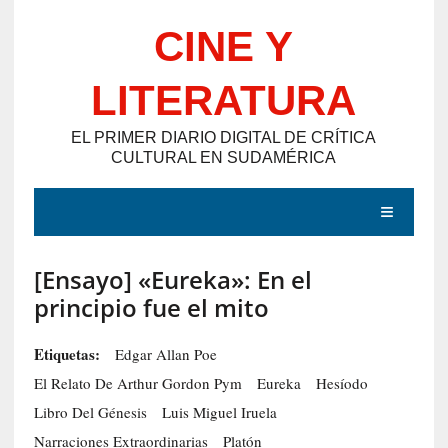
Saltar
CINE Y
al
contenido
LITERATURA
EL PRIMER DIARIO DIGITAL DE CRÍTICA
CULTURAL EN SUDAMÉRICA
MENÚ
[Ensayo] «Eureka»: En el
E
principio fue el mito
N
T
Etiquetas:
Edgar Allan Poe
R
El Relato De Arthur Gordon Pym
Eureka
Hesíodo
A
Libro Del Génesis
Luis Miguel Iruela
D
Narraciones Extraordinarias
Platón
A