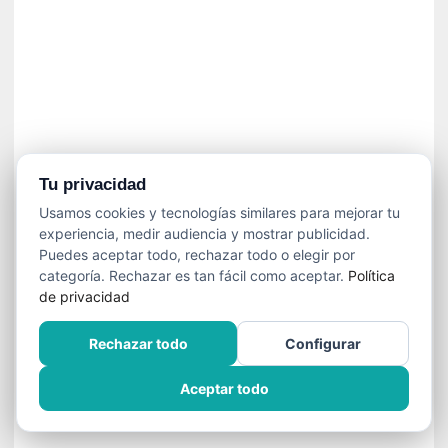
n
e
c
e
s
a
r
i
o
Tu privacidad
q
Usamos cookies y tecnologías similares para mejorar tu
u
experiencia, medir audiencia y mostrar publicidad.
e
Puedes aceptar todo, rechazar todo o elegir por
e
categoría. Rechazar es tan fácil como aceptar.
Política
m
de privacidad
a
n
Rechazar todo
Configurar
c
i
Aceptar todo
p
a
r