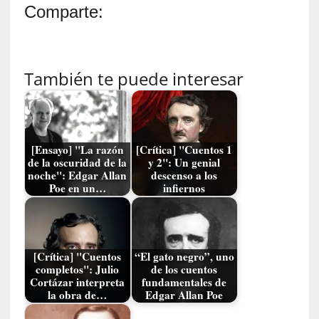
o
Comparte:
p
r
o
h
También te puede interesar
i
b
i
d
o
[Ensayo] "La razón
[Crítica] "Cuentos 1
»
de la oscuridad de la
y 2": Un genial
:
noche": Edgar Allan
descenso a los
Poe en un…
infiernos
L
a
s
v
i
[Crítica] "Cuentos
“El gato negro”, uno
r
completos": Julio
de los cuentos
Cortázar interpreta
fundamentales de
t
la obra de…
Edgar Allan Poe
u
d