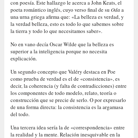
con poesía. Este hallazgo le acerca a John Keats, el
o
poeta romántico inglés, cuyo verso final de su
Oda
a
r
i
una urna griega afirma que: «La belleza es verdad, y
a
la verdad belleza, esto es todo lo que sabemos sobre
f
la tierra y todo lo que necesitamos saber».
i
l
No en vano decía Oscar Wilde que la belleza es
t
superior a la inteligencia porque no necesita
r
explicación.
a
d
Un segundo concepto que Valéry destaca en Poe
a
como prueba de verdad es el de «consistencia», es
p
decir, la coherencia (y falta de contradicciones) entre
o
los componentes de todo modelo, relato, teoría o
r
construcción que se precie de serlo. O por expresarlo
u
de una forma directa: la consistencia es la argamasa
n
del todo.
a
v
Una tercera idea sería la de «correspondencia» entre
i
la realidad y la mente. Relación inesquivable en la