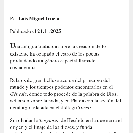
e
l
c
Luis Miguel Iruela
Por
a
s
21.11.2025
Publicado el
o
U
V
na antigua tradición sobre la creación de lo
a
existente ha ocupado el estro de los poetas
m
produciendo un género especial llamado
p
cosmogonía.
i
r
Relatos de gran belleza acerca del principio del
o
mundo y los tiempos podemos encontrarlos en el
s
Génesis
, donde todo procede de la palabra de Dios,
L
actuando sobre la nada, y en Platón con la acción del
i
demiurgo relatada en el diálogo
Timeo.
t
e
Sin olvidar la
Teogonía
, de Hesíodo en la que narra el
r
origen y el linaje de los dioses, y funda
a