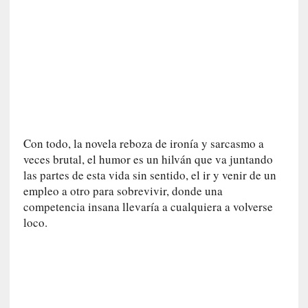
E
l
e
x
t
r
a
n
j
Con todo, la novela reboza de ironía y sarcasmo a
e
veces brutal, el humor es un hilván que va juntando
r
las partes de esta vida sin sentido, el ir y venir de un
o
empleo a otro para sobrevivir, donde una
»
competencia insana llevaría a cualquiera a volverse
:
L
loco.
a
b
a
n
a