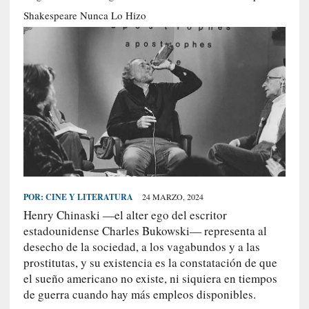
S
Shakespeare Nunca Lo Hizo
R
E
C
I
E
N
T
E
S
POR:
CINE Y LITERATURA
24 MARZO, 2024
Henry Chinaski —el alter ego del escritor
[
estadounidense Charles Bukowski— representa al
C
desecho de la sociedad, a los vagabundos y a las
r
prostitutas, y su existencia es la constatación de que
í
el sueño americano no existe, ni siquiera en tiempos
t
de guerra cuando hay más empleos disponibles.
i