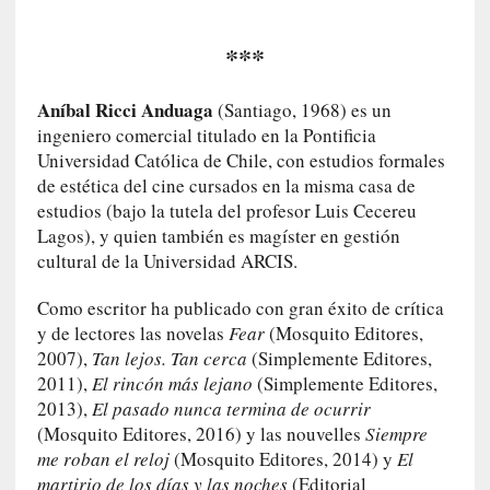
l
i
***
d
a
d
Aníbal Ricci Anduaga
(Santiago, 1968) es un
d
ingeniero comercial titulado en la Pontificia
e
Universidad Católica de Chile, con estudios formales
l
de estética del cine cursados en la misma casa de
a
estudios (bajo la tutela del profesor Luis Cecereu
v
Lagos), y quien también es magíster en gestión
i
cultural de la Universidad ARCIS.
o
l
Como escritor ha publicado con gran éxito de crítica
e
y de lectores las novelas
Fear
(Mosquito Editores,
n
2007),
Tan lejos. Tan cerca
(Simplemente Editores,
c
2011),
El rincón más lejano
(Simplemente Editores,
i
2013),
El pasado nunca termina de ocurrir
a
(Mosquito Editores, 2016) y las nouvelles
Siempre
me roban el reloj
(Mosquito Editores, 2014) y
El
[
martirio de los días y las noches
(Editorial
E