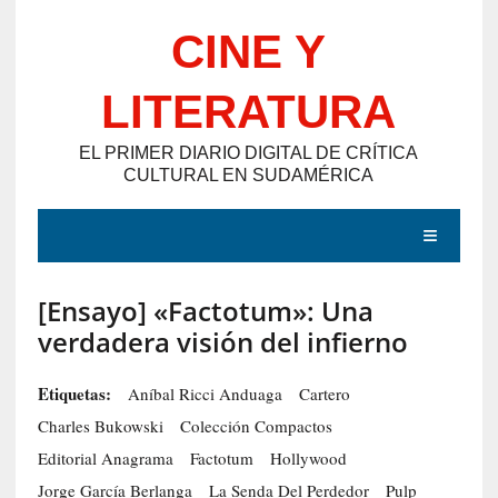
Saltar
CINE Y
al
contenido
LITERATURA
EL PRIMER DIARIO DIGITAL DE CRÍTICA
CULTURAL EN SUDAMÉRICA
MENÚ
[Ensayo] «Factotum»: Una
E
verdadera visión del infierno
N
T
Etiquetas:
Aníbal Ricci Anduaga
Cartero
R
Charles Bukowski
Colección Compactos
A
Editorial Anagrama
Factotum
Hollywood
D
Jorge García Berlanga
La Senda Del Perdedor
Pulp
A