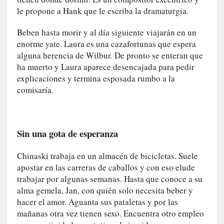
y
le propone a Hank que le escriba la dramaturgia.
:
L
Beben hasta morir y al día siguiente viajarán en un
a
enorme yate. Laura es una cazafortunas que espera
s
alguna herencia de Wilbur. De pronto se enteran que
m
ha muerto y Laura aparece desencajada para pedir
e
explicaciones y termina esposada rumbo a la
m
comisaría.
o
r
i
a
Sin una gota de esperanza
s
n
Chinaski trabaja en un almacén de bicicletas. Suele
o
apostar en las carreras de caballos y con eso elude
v
trabajar por algunas semanas. Hasta que conoce a su
e
alma gemela, Jan, con quién solo necesita beber y
l
hacer el amor. Aguanta sus pataletas y por las
a
mañanas otra vez tienen sexo. Encuentra otro empleo
d