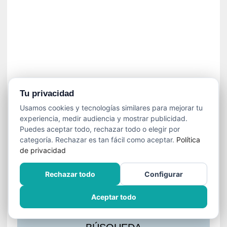
s
l
a
c
i
ó
n
a
u
Tu privacidad
d
Usamos cookies y tecnologías similares para mejorar tu
i
experiencia, medir audiencia y mostrar publicidad.
o
Puedes aceptar todo, rechazar todo o elegir por
v
categoría. Rechazar es tan fácil como aceptar.
Política
i
de privacidad
s
u
Rechazar todo
Configurar
a
l
Aceptar todo