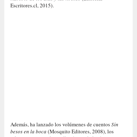
Escritores.cl, 2015).
n
t
r
e
v
i
s
t
a
]
A
l
f
o
n
s
o
M
Además, ha lanzado los volúmenes de cuentos
Sin
a
besos en la boca
(Mosquito Editores, 2008), los
t