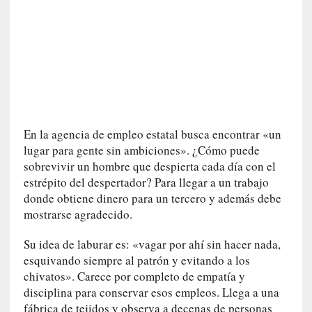
r
o
P
a
s
c
a
l
En la agencia de empleo estatal busca encontrar «un
G
lugar para gente sin ambiciones». ¿Cómo puede
a
l
sobrevivir un hombre que despierta cada día con el
l
estrépito del despertador? Para llegar a un trabajo
o
donde obtiene dinero para un tercero y además debe
i
mostrarse agradecido.
s
d
Su idea de laburar es: «vagar por ahí sin hacer nada,
e
esquivando siempre al patrón y evitando a los
b
chivatos». Carece por completo de empatía y
u
disciplina para conservar esos empleos. Llega a una
t
fábrica de tejidos y observa a decenas de personas