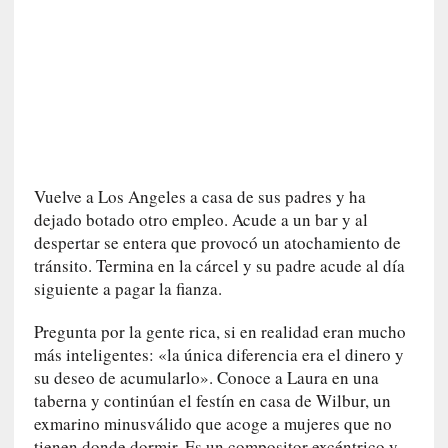
n
i
c
a
]
P
a
l
Vuelve a Los Angeles a casa de sus padres y ha
a
b
dejado botado otro empleo. Acude a un bar y al
r
despertar se entera que provocó un atochamiento de
a
tránsito. Termina en la cárcel y su padre acude al día
s
siguiente a pagar la fianza.
d
e
Pregunta por la gente rica, si en realidad eran mucho
V
más inteligentes: «la única diferencia era el dinero y
a
su deseo de acumularlo». Conoce a Laura en una
l
taberna y continúan el festín en casa de Wilbur, un
é
exmarino minusválido que acoge a mujeres que no
r
tienen donde dormir. Es un compositor excéntrico y