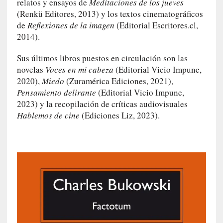
relatos y ensayos de
Meditaciones de los jueves
u
(Renkü Editores, 2013) y los textos cinematográficos
s
de
Reflexiones de la imagen
(Editorial Escritores.cl,
S
2014).
a
n
Sus últimos libros puestos en circulación son las
t
novelas
Voces en mi cabeza
(Editorial Vicio Impune,
a
2020),
Miedo
(Zuramérica Ediciones, 2021),
C
Pensamiento delirante
(Editorial Vicio Impune,
r
2023) y la recopilación de críticas audiovisuales
u
Hablemos de cine
(Ediciones Liz, 2023).
z
:
«
N
o
h
a
y
n
a