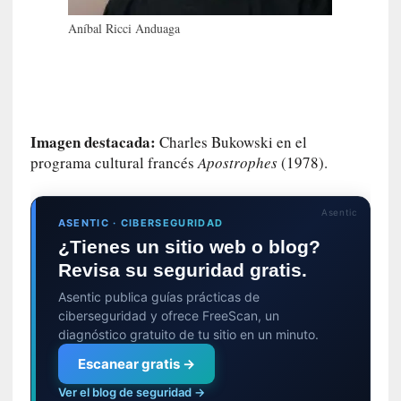
m
a
Aníbal Ricci Anduaga
n
u
a
l
e
Imagen destacada:
Charles Bukowski en el
s
programa cultural francés
Apostrophes
(1978).
»
[
Asentic
E
ASENTIC · CIBERSEGURIDAD
n
¿Tienes un sitio web o blog?
s
Revisa su seguridad gratis.
a
Asentic publica guías prácticas de
y
ciberseguridad y ofrece FreeScan, un
o
diagnóstico gratuito de tu sitio en un minuto.
]
«
Escanear gratis →
E
Ver el blog de seguridad →