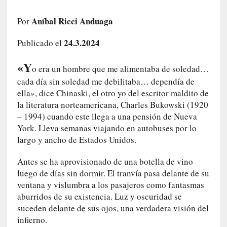
i
r
Aníbal Ricci Anduaga
Por
t
u
24.3.2024
Publicado el
d
e
«Y
o era un hombre que me alimentaba de soledad…
s
cada día sin soledad me debilitaba… dependía de
y
ella», dice Chinaski, el otro yo del escritor maldito de
d
la literatura norteamericana, Charles Bukowski (1920
e
– 1994) cuando este llega a una pensión de Nueva
f
York. Lleva semanas viajando en autobuses por lo
e
largo y ancho de Estados Unidos.
c
t
Antes se ha aprovisionado de una botella de vino
o
luego de días sin dormir. El tranvía pasa delante de su
s
ventana y vislumbra a los pasajeros como fantasmas
d
aburridos de su existencia. Luz y oscuridad se
e
suceden delante de sus ojos, una verdadera visión del
l
infierno.
a