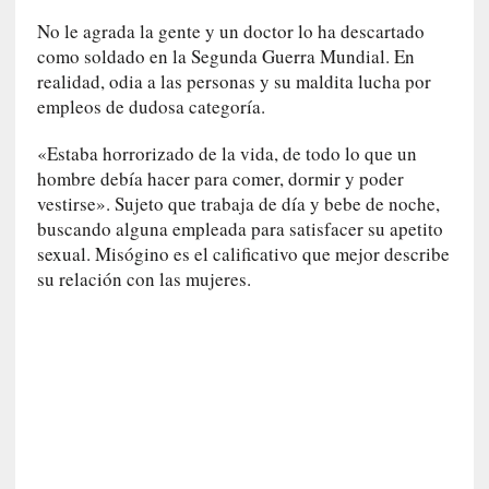
n
No le agrada la gente y un doctor lo ha descartado
a
como soldado en la Segunda Guerra Mundial. En
t
u
realidad, odia a las personas y su maldita lucha por
r
empleos de dudosa categoría.
a
l
«Estaba horrorizado de la vida, de todo lo que un
e
hombre debía hacer para comer, dormir y poder
z
vestirse». Sujeto que trabaja de día y bebe de noche,
a
buscando alguna empleada para satisfacer su apetito
h
sexual. Misógino es el calificativo que mejor describe
u
su relación con las mujeres.
m
a
n
a
[
C
r
ó