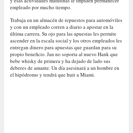
y esas actividades matutinas le impiden permanecer
a
empleado por mucho tiempo.
s
Trabaja en un almacén de repuestos para automóviles
[
y con un empleado corren a diario a apostar en la
C
última carrera. Su ojo para las apuestas les permite
o
n
ascender en la escala social y los otros empleados les
c
entregan dinero para apuestas que guardan para su
i
propio beneficio. Jan no soporta al nuevo Hank que
e
bebe whisky de primera y ha dejado de lado sus
r
deberes de amante. Un día asesinará a un hombre en
t
el hipódromo y tendrá que huir a Miami.
o
]
E
l
m
a
e
s
t