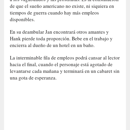
i
de que el sueño americano no existe, ni siquiera en
c
tiempos de guerra cuando hay más empleos
a
disponibles.
N
a
En su deambular Jan encontrará otros amantes y
c
Hank pierde toda proporción. Bebe en el trabajo y
i
encierra al dueño de un hotel en un baño.
o
n
La interminable fila de empleos podrá cansar al lector
a
hacia el final, cuando el personaje está agotado de
l
levantarse cada mañana y terminará en un cabaret sin
[
una gota de esperanza.
E
n
s
a
y
o
]
«