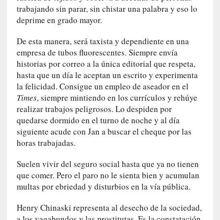
a
trabajando sin parar, sin chistar una palabra y eso lo
c
deprime en grado mayor.
o
n
De esta manera, será taxista y dependiente en una
l
empresa de tubos fluorescentes. Siempre envía
a
historias por correo a la única editorial que respeta,
O
hasta que un día le aceptan un escrito y experimenta
r
la felicidad. Consigue un empleo de aseador en el
q
Times
, siempre mintiendo en los currículos y rehúye
u
realizar trabajos peligrosos. Lo despiden por
e
quedarse dormido en el turno de noche y al día
s
siguiente acude con Jan a buscar el cheque por las
t
horas trabajadas.
a
S
Suelen vivir del seguro social hasta que ya no tienen
i
que comer. Pero el paro no le sienta bien y acumulan
n
multas por ebriedad y disturbios en la vía pública.
f
ó
Henry Chinaski representa al desecho de la sociedad,
n
a los vagabundos y las prostitutas. Es la constatación