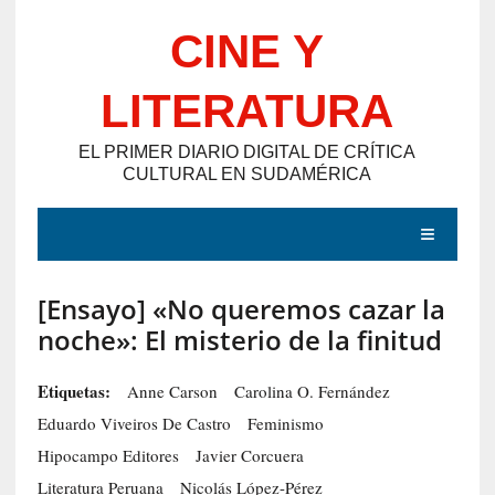
Saltar
CINE Y
al
contenido
LITERATURA
EL PRIMER DIARIO DIGITAL DE CRÍTICA
CULTURAL EN SUDAMÉRICA
MENÚ
[Ensayo] «No queremos cazar la
E
noche»: El misterio de la finitud
N
T
Etiquetas:
Anne Carson
Carolina O. Fernández
R
Eduardo Viveiros De Castro
Feminismo
A
Hipocampo Editores
Javier Corcuera
D
Literatura Peruana
Nicolás López-Pérez
A