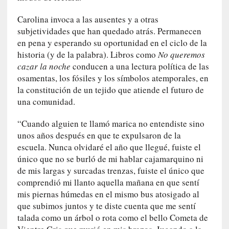
a
s
Carolina invoca a las ausentes y a otras
subjetividades que han quedado atrás. Permanecen
[
en pena y esperando su oportunidad en el ciclo de la
C
historia (y de la palabra). Libros como
No queremos
o
cazar la noche
conducen a una lectura política de las
n
osamentas, los fósiles y los símbolos atemporales, en
c
la constitución de un tejido que atiende el futuro de
i
una comunidad.
e
r
“Cuando alguien te llamó marica no entendiste sino
t
unos años después en que te expulsaron de la
o
escuela. Nunca olvidaré el año que llegué, fuiste el
]
único que no se burló de mi hablar cajamarquino ni
E
de mis largas y surcadas trenzas, fuiste el único que
l
comprendió mi llanto aquella mañana en que sentí
m
mis piernas húmedas en el mismo bus atosigado al
a
que subimos juntos y te diste cuenta que me sentí
e
talada como un árbol o rota como el bello Cometa de
s