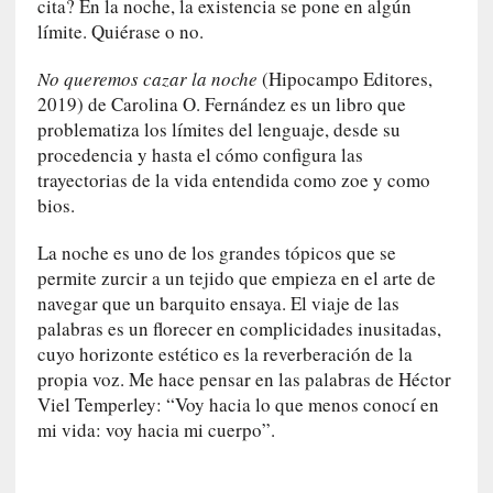
cita? En la noche, la existencia se pone en algún
u
límite. Quiérase o no.
n
a
No queremos cazar la noche
(Hipocampo Editores,
v
2019) de Carolina O. Fernández es un libro que
i
d
problematiza los límites del lenguaje, desde su
a
procedencia y hasta el cómo configura las
c
trayectorias de la vida entendida como zoe y como
o
bios.
n
c
La noche es uno de los grandes tópicos que se
r
permite zurcir a un tejido que empieza en el arte de
e
navegar que un barquito ensaya. El viaje de las
t
palabras es un florecer en complicidades inusitadas,
a
cuyo horizonte estético es la reverberación de la
propia voz. Me hace pensar en las palabras de Héctor
[
Viel Temperley: “Voy hacia lo que menos conocí en
C
mi vida: voy hacia mi cuerpo”.
r
í
t