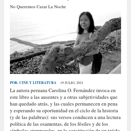
S
No Queremos Cazar La Noche
R
E
C
I
E
N
T
E
S
POR:
CINE Y LITERATURA
19 JULIO, 2021
La autora peruana Carolina O. Fernández invoca en
[
este libro a las ausentes y a otras subjetividades que
E
han quedado atrás, y las cuales permanecen en pena
n
y esperando su oportunidad en el ciclo de la historia
s
(y de las palabras): sus versos conducen a una lectura
a
política de las osamentas, de los fósiles y de los
y
símbolos atemporales, en la constitución de un tejido