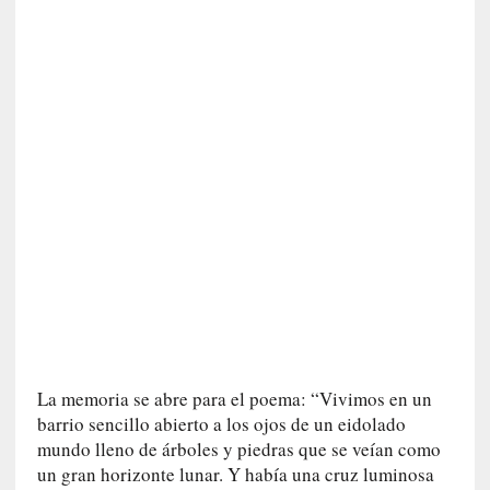
n
a
t
u
r
a
l
e
z
a
h
u
m
a
n
a
La memoria se abre para el poema: “Vivimos en un
[
barrio sencillo abierto a los ojos de un eidolado
C
mundo lleno de árboles y piedras que se veían como
r
un gran horizonte lunar. Y había una cruz luminosa