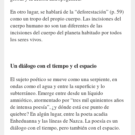
i
En otro lugar, se hablará de la “deforestación” (p. 59)
r
como un tropo del propio cuerpo. Las incisiones del
t
cuerpo humano no son tan diferentes de las
u
incisiones del cuerpo del planeta habitado por todos
d
e
los seres vivos.
s
y
d
Un diálogo con el tiempo y el espacio
e
f
e
El sujeto poético se mueve como una serpiente, en
c
ondas como el agua y entre la superficie y lo
t
subterráneo. Emerge entre desde un líquido
o
amniótico, atormentado por “tres mil quinientos años
s
de intensa poesía”, ¿y dónde está ese punto de
d
quiebre? En algún lugar, entre la poeta acadia
e
Enheduanna y las líneas de Nazca. La poesía es un
l
diálogo con el tiempo, pero también con el espacio.
a