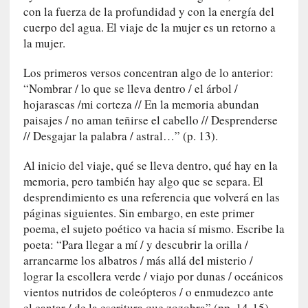
s
con la fuerza de la profundidad y con la energía del
c
cuerpo del agua. El viaje de la mujer es un retorno a
o
la mujer.
s
a
Los primeros versos concentran algo de lo anterior:
s
“Nombrar / lo que se lleva dentro / el árbol /
i
hojarascas /mi corteza // En la memoria abundan
n
paisajes / no aman teñirse el cabello // Desprenderse
v
// Desgajar la palabra / astral…” (p. 13).
i
s
Al inicio del viaje, qué se lleva dentro, qué hay en la
i
memoria, pero también hay algo que se separa. El
b
desprendimiento es una referencia que volverá en las
l
páginas siguientes. Sin embargo, en este primer
e
poema, el sujeto poético va hacia sí mismo. Escribe la
s
poeta: “Para llegar a mí / y descubrir la orilla /
»
arrancarme los albatros / más allá del misterio /
:
lograr la escollera verde / viajo por dunas / oceánicos
R
vientos nutridos de coleópteros / o enmudezco ante
e
el cantar / de la escritura que zozobra” (pp. 14-15).