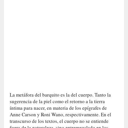
i
c
a
]
«
I
m
p
a
c
t
o
m
o
r
La metáfora del barquito es la del cuerpo. Tanto la
t
sugerencia de la piel como el retorno a la tierra
a
íntima para nacer, en materia de los epígrafes de
l
Anne Carson y Roni Wano, respectivamente. En el
»
transcurso de los textos, el cuerpo no se entiende
:
fuera de la naturaleza, sino entremezclado en los