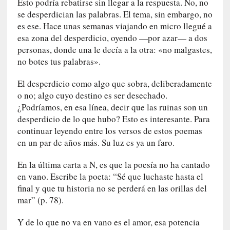
Esto podría rebatirse sin llegar a la respuesta. No, no
d
se desperdician las palabras. El tema, sin embargo, no
a
es ese. Hace unas semanas viajando en micro llegué a
m
esa zona del desperdicio, oyendo —por azar— a dos
á
s
personas, donde una le decía a la otra: «no malgastes,
n
no botes tus palabras».
e
c
El desperdicio como algo que sobra, deliberadamente
e
o no; algo cuyo destino es ser desechado.
s
¿Podríamos, en esa línea, decir que las ruinas son un
a
desperdicio de lo que hubo? Esto es interesante. Para
r
continuar leyendo entre los versos de estos poemas
i
en un par de años más. Su luz es ya un faro.
o
q
En la última carta a N, es que la poesía no ha cantado
u
en vano. Escribe la poeta: “Sé que luchaste hasta el
e
final y que tu historia no se perderá en las orillas del
e
mar” (p. 78).
m
a
Y de lo que no va en vano es el amor, esa potencia