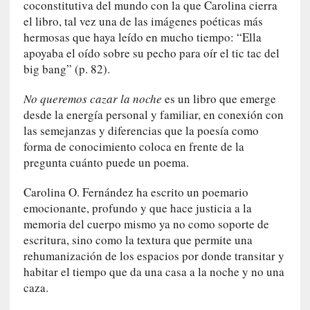
n
coconstitutiva del mundo con la que Carolina cierra
c
el libro, tal vez una de las imágenes poéticas más
i
hermosas que haya leído en mucho tiempo: “Ella
p
apoyaba el oído sobre su pecho para oír el tic tac del
a
big bang” (p. 82).
r
a
No queremos cazar la noche
es un libro que emerge
l
desde la energía personal y familiar, en conexión con
l
las semejanzas y diferencias que la poesía como
e
forma de conocimiento coloca en frente de la
n
pregunta cuánto puede un poema.
g
u
Carolina O. Fernández ha escrito un poemario
a
emocionante, profundo y que hace justicia a la
j
memoria del cuerpo mismo ya no como soporte de
e
escritura, sino como la textura que permite una
d
rehumanización de los espacios por donde transitar y
e
habitar el tiempo que da una casa a la noche y no una
s
caza.
u
s