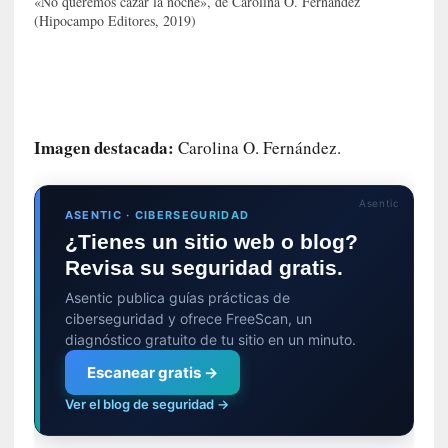
«No queremos cazar la noche», de Carolina O. Fernández
G
(Hipocampo Editores, 2019)
e
o
r
g
G
Imagen destacada:
Carolina O. Fernández.
a
d
a
Asentic
m
ASENTIC · CIBERSEGURIDAD
e
¿Tienes un sitio web o blog?
r
Revisa su seguridad gratis.
»
Asentic publica guías prácticas de
:
ciberseguridad y ofrece FreeScan, un
E
diagnóstico gratuito de tu sitio en un minuto.
s
e
Escanear gratis →
e
Ver el blog de seguridad →
n
c