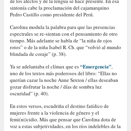
de los afectos y de la lengua se hace presente. En esa
a
sintonía cabe la proclamación del cajamarquino
c
Pedro Castillo como presidente del Perú.
o
n
Carolina modula la palabra para que las presencias
l
espectrales se re-sientan con el pensamiento de otro
a
tiempo. Más adelante se habla de “la niña de ojos
O
rotos” o de la niña Isabel R. Ch. que “volvió al mundo
r
blindada de coraje” (p. 38).
q
u
“Emergencia”
Ya se adelantaba el clímax que es
,
e
uno de los textos más poderosos del libro: “Ellas no
s
querían cazar la noche Anne Sexton / ellas deseaban
t
gozar disfrutar la noche / días de sombra luz
a
oscuridad” (p. 40).
S
i
En estos versos, escudriña el destino fatídico de
n
mujeres frente a la violencia de género y el
f
femi(ni)cidio. Más que pensar que Carolina dota de
ó
voz a estas subjetividades, en los ríos indelebles de la
n