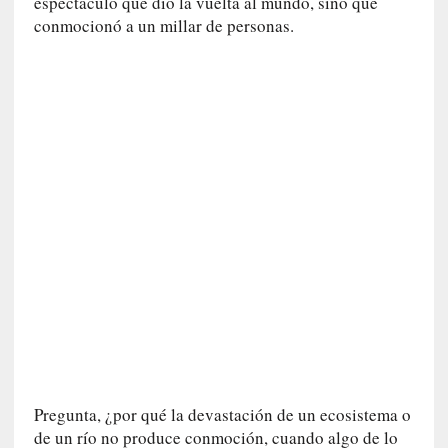
espectáculo que dio la vuelta al mundo, sino que
e
conmocionó a un millar de personas.
v
i
t
a
n
n
o
m
b
r
a
r
[
C
r
í
t
Pregunta, ¿por qué la devastación de un ecosistema o
i
de un río no produce conmoción, cuando algo de lo