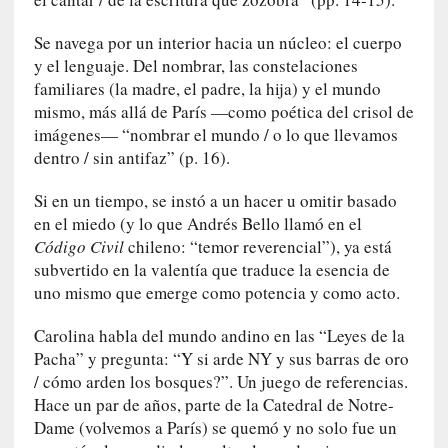
a
l
Se navega por un interior hacia un núcleo: el cuerpo
i
y el lenguaje. Del nombrar, las constelaciones
d
familiares (la madre, el padre, la hija) y el mundo
a
d
mismo, más allá de París —como poética del crisol de
e
imágenes— “nombrar el mundo / o lo que llevamos
s
dentro / sin antifaz” (p. 16).
q
u
Si en un tiempo, se instó a un hacer u omitir basado
e
en el miedo (y lo que Andrés Bello llamó en el
l
Código Civil
chileno: “temor reverencial”), ya está
o
subvertido en la valentía que traduce la esencia de
s
uno mismo que emerge como potencia y como acto.
a
d
Carolina habla del mundo andino en las “Leyes de la
u
Pacha” y pregunta: “Y si arde NY y sus barras de oro
l
/ cómo arden los bosques?”. Un juego de referencias.
t
Hace un par de años, parte de la Catedral de Notre-
o
Dame (volvemos a París) se quemó y no solo fue un
s