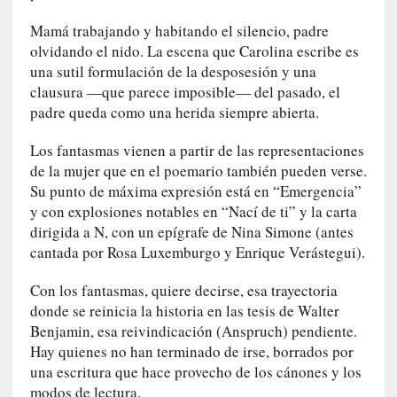
y
Mamá trabajando y habitando el silencio, padre
:
olvidando el nido. La escena que Carolina escribe es
L
una sutil formulación de la desposesión y una
a
clausura —que parece imposible— del pasado, el
s
padre queda como una herida siempre abierta.
m
e
Los fantasmas vienen a partir de las representaciones
m
de la mujer que en el poemario también pueden verse.
o
r
Su punto de máxima expresión está en “Emergencia”
i
y con explosiones notables en “Nací de ti” y la carta
a
dirigida a N, con un epígrafe de Nina Simone (antes
s
cantada por Rosa Luxemburgo y Enrique Verástegui).
n
o
Con los fantasmas, quiere decirse, esa trayectoria
v
donde se reinicia la historia en las tesis de Walter
e
Benjamin, esa reivindicación (Anspruch) pendiente.
l
Hay quienes no han terminado de irse, borrados por
a
una escritura que hace provecho de los cánones y los
d
modos de lectura.