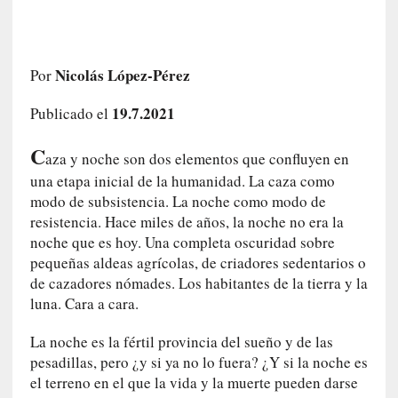
a
h
i
s
Nicolás López-Pérez
Por
t
o
19.7.2021
Publicado el
r
i
C
aza y noche son dos elementos que confluyen en
a
una etapa inicial de la humanidad. La caza como
f
modo de subsistencia. La noche como modo de
i
resistencia. Hace miles de años, la noche no era la
l
noche que es hoy. Una completa oscuridad sobre
t
pequeñas aldeas agrícolas, de criadores sedentarios o
r
de cazadores nómades. Los habitantes de la tierra y la
a
luna. Cara a cara.
d
a
La noche es la fértil provincia del sueño y de las
p
pesadillas, pero ¿y si ya no lo fuera? ¿Y si la noche es
o
el terreno en el que la vida y la muerte pueden darse
r