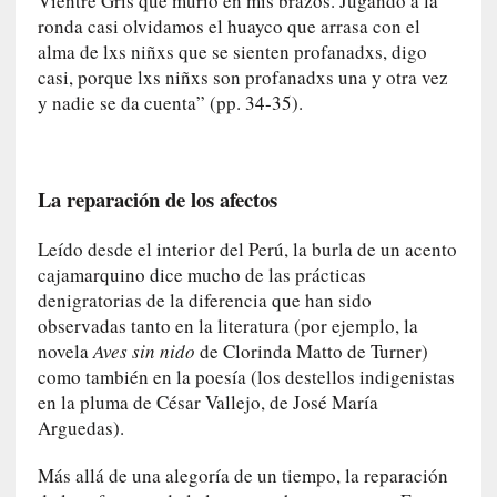
t
Vientre Gris que murió en mis brazos. Jugando a la
r
ronda casi olvidamos el huayco que arrasa con el
o
alma de lxs niñxs que se sienten profanadxs, digo
P
casi, porque lxs niñxs son profanadxs una y otra vez
a
y nadie se da cuenta” (pp. 34-35).
s
c
a
l
La reparación de los afectos
G
a
Leído desde el interior del Perú, la burla de un acento
l
cajamarquino dice mucho de las prácticas
l
denigratorias de la diferencia que han sido
o
observadas tanto en la literatura (por ejemplo, la
i
novela
Aves sin nido
de Clorinda Matto de Turner)
s
como también en la poesía (los destellos indigenistas
d
en la pluma de César Vallejo, de José María
e
Arguedas).
b
u
Más allá de una alegoría de un tiempo, la reparación
t