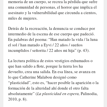
i
memoria de un cuerpo, se recrea la pérdida que sufre
c
una comunidad de personas, el horror que implica el
a
asesinato y la vulnerabilidad que circunda a cientos,
N
miles de mujeres.
a
c
Detrás de la recreación, la denuncia se conduce por
i
intermedio de la escena de ese cuerpo que padeció.
o
En palabras del poema: “Han matado la vida / la luna
n
el sol / han matado a Eyvi / 22 años / sueños
a
incumplidos / señorita / 22 años mi hija” (p. 43).
l
La lectura política de estos vestigios exhumados o
[
que han salido a flote, porque la tierra los ha
E
devuelto, crea una salida. En esa línea, se avanza en
n
lo que Catherine Malabou designó como
s
“plasticidad”, esto es, “hacer posible la aparición o la
a
formación de la alteridad ahí donde el otro falta
y
absolutamente” (
La plasticidad en espera,
Palinodia,
o
2010, p. 8).
]
«