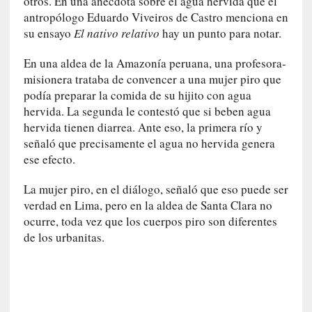
otros. En una anécdota sobre el agua hervida que el
d
antropólogo Eduardo Viveiros de Castro menciona en
e
su ensayo
El nativo relativo
hay un punto para notar.
p
o
En una aldea de la Amazonía peruana, una profesora-
r
misionera trataba de convencer a una mujer piro que
9
0
podía preparar la comida de su hijito con agua
m
hervida. La segunda le contestó que si beben agua
i
hervida tienen diarrea. Ante eso, la primera río y
n
señaló que precisamente el agua no hervida genera
u
ese efecto.
t
o
La mujer piro, en el diálogo, señaló que eso puede ser
s
verdad en Lima, pero en la aldea de Santa Clara no
ocurre, toda vez que los cuerpos piro son diferentes
[
de los urbanitas.
C
r
í
t
i