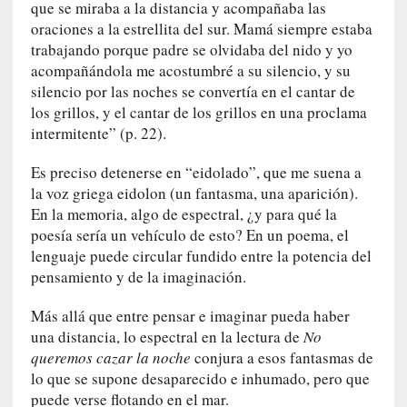
ó
que se miraba a la distancia y acompañaba las
n
oraciones a la estrellita del sur. Mamá siempre estaba
i
trabajando porque padre se olvidaba del nido y yo
c
acompañándola me acostumbré a su silencio, y su
a
silencio por las noches se convertía en el cantar de
]
los grillos, y el cantar de los grillos en una proclama
P
intermitente” (p. 22).
a
l
Es preciso detenerse en “eidolado”, que me suena a
a
la voz griega eidolon (un fantasma, una aparición).
b
En la memoria, algo de espectral, ¿y para qué la
r
poesía sería un vehículo de esto? En un poema, el
a
lenguaje puede circular fundido entre la potencia del
s
pensamiento y de la imaginación.
d
e
Más allá que entre pensar e imaginar pueda haber
V
una distancia, lo espectral en la lectura de
No
a
queremos cazar la noche
conjura a esos fantasmas de
l
lo que se supone desaparecido e inhumado, pero que
é
puede verse flotando en el mar.
r