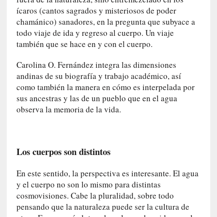
U
ícaros (cantos sagrados y misteriosos de poder
n
chamánico) sanadores, en la pregunta que subyace a
t
todo viaje de ida y regreso al cuerpo. Un viaje
r
también que se hace en y con el cuerpo.
á
i
Carolina O. Fernández integra las dimensiones
l
andinas de su biografía y trabajo académico, así
e
como también la manera en cómo es interpelada por
r
sus ancestras y las de un pueblo que en el agua
q
observa la memoria de la vida.
u
e
s
e
Los cuerpos son distintos
e
x
En este sentido, la perspectiva es interesante. El agua
t
y el cuerpo no son lo mismo para distintas
i
cosmovisiones. Cabe la pluralidad, sobre todo
e
pensando que la naturaleza puede ser la cultura de
n