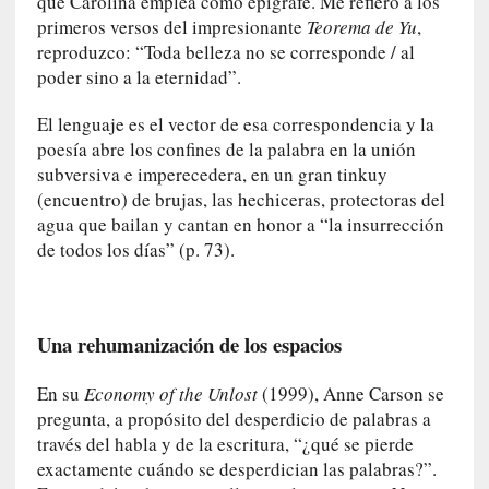
que Carolina emplea como epígrafe. Me refiero a los
u
primeros versos del impresionante
Teorema de Yu
,
s
reproduzco: “Toda belleza no se corresponde / al
S
poder sino a la eternidad”.
a
n
El lenguaje es el vector de esa correspondencia y la
t
poesía abre los confines de la palabra en la unión
a
subversiva e imperecedera, en un gran tinkuy
C
(encuentro) de brujas, las hechiceras, protectoras del
r
agua que bailan y cantan en honor a “la insurrección
u
de todos los días” (p. 73).
z
:
«
N
Una rehumanización de los espacios
o
h
En su
Economy of the Unlost
(1999), Anne Carson se
a
pregunta, a propósito del desperdicio de palabras a
y
través del habla y de la escritura, “¿qué se pierde
n
exactamente cuándo se desperdician las palabras?”.
a