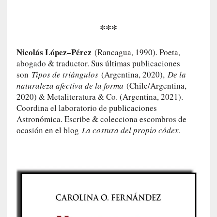
m
a
***
n
u
a
Nicolás López–Pérez
(Rancagua, 1990). Poeta,
l
abogado & traductor. Sus últimas publicaciones
e
son
Tipos de triángulos
(Argentina, 2020),
De la
s
naturaleza afectiva de la forma
(Chile/Argentina,
»
2020) & Metaliteratura & Co. (Argentina, 2021).
Coordina el laboratorio de publicaciones
[
Astronómica. Escribe & colecciona escombros de
E
ocasión en el blog
La costura del propio códex
.
n
s
a
y
o
]
«
E