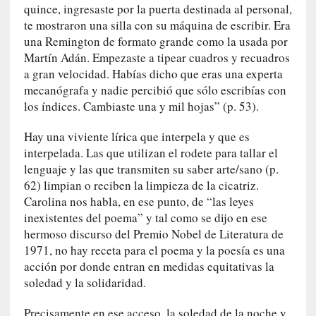
l
quince, ingresaste por la puerta destinada al personal,
i
te mostraron una silla con su máquina de escribir. Era
d
una Remington de formato grande como la usada por
a
Martín Adán. Empezaste a tipear cuadros y recuadros
d
a gran velocidad. Habías dicho que eras una experta
d
mecanógrafa y nadie percibió que sólo escribías con
e
los índices. Cambiaste una y mil hojas” (p. 53).
l
a
Hay una viviente lírica que interpela y que es
v
interpelada. Las que utilizan el rodete para tallar el
i
lenguaje y las que transmiten su saber arte/sano (p.
o
62) limpian o reciben la limpieza de la cicatriz.
l
Carolina nos habla, en ese punto, de “las leyes
e
inexistentes del poema” y tal como se dijo en ese
n
hermoso discurso del Premio Nobel de Literatura de
c
1971, no hay receta para el poema y la poesía es una
i
acción por donde entran en medidas equitativas la
a
soledad y la solidaridad.
[
Precisamente en ese acceso, la soledad de la noche y