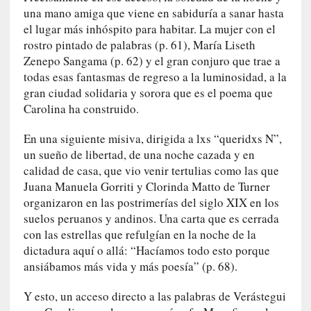
E
una mano amiga que viene en sabiduría a sanar hasta
n
el lugar más inhóspito para habitar. La mujer con el
t
rostro pintado de palabras (p. 61), María Liseth
r
Zenepo Sangama (p. 62) y el gran conjuro que trae a
e
todas esas fantasmas de regreso a la luminosidad, a la
v
gran ciudad solidaria y sorora que es el poema que
i
s
Carolina ha construido.
t
En una siguiente misiva, dirigida a lxs “queridxs N”,
a
]
un sueño de libertad, de una noche cazada y en
A
calidad de casa, que vio venir tertulias como las que
l
Juana Manuela Gorriti y Clorinda Matto de Turner
f
organizaron en las postrimerías del siglo XIX en los
o
suelos peruanos y andinos. Una carta que es cerrada
n
con las estrellas que refulgían en la noche de la
s
dictadura aquí o allá: “Hacíamos todo esto porque
o
ansiábamos más vida y más poesía” (p. 68).
M
a
Y esto, un acceso directo a las palabras de Verástegui
t