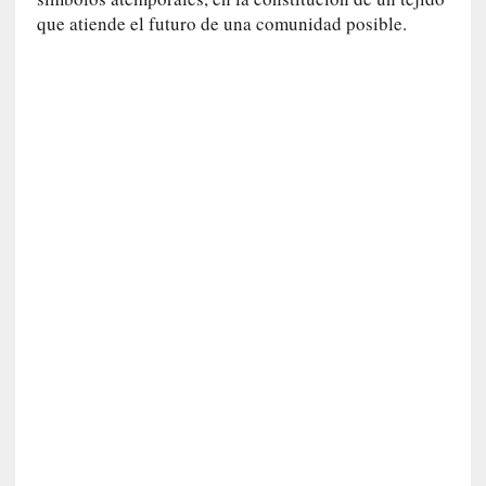
o
que atiende el futuro de una comunidad posible.
]
«
E
n
t
r
a
e
l
f
a
n
t
a
s
m
a
»
:
L