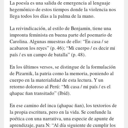
La poesía es una salida de emergencia al lenguaje
E
hegemónico de estos tiempos donde la violencia nos
l
llega todos los días a la palma de la mano.
e
x
La reivindicación, al estilo de Benjamin, tiene una
t
impronta feminista en buena parte del poemario de
r
Carolina. Algunas muestras de ello: “En casa / se
a
acabaron los reyes” (p. 46); “Mi cuerpo / es decir mi
n
país / es un campo de batalla” (p. 48).
j
e
En los últimos versos, se distingue de la formulación
r
de Pizarnik, la patria como la memoria, poniendo al
o
cuerpo en la materialidad de esta lectura. Y un
»
retorno doloroso al Perú: “Mi casa / mi país / es el
:
qhapac ñan transitado” (Ibíd).
L
a
En ese camino del inca (qhapac ñan), los textorios de
b
la propia escritura, pero en la vida. Se confunde la
a
poética con una narrativa, una especie de apunte de
n
a
aprendizaje, para N: “Al día siguiente de cumplir los