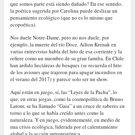
c
que somos parte está siendo dañado? En ese sentido,
a
la poética sugerida por Carolina puede deslizar un
]
pensamiento ecológico (que no es lo mismo que
«
ecopoética).
L
o
Nos duele Notre-Dame, pero no nos duele, por
p
ejemplo, la muerte del río Doce. Ailton Krenak en
r
varias entrevistas habla del luto de esa corriente y la
o
refiere como un miembro de su gran familia. En Chile
h
han ardido hectáreas de bosques (se recuerda el hito
i
de los aviones que trajeron para apagar incendios en
b
el verano del 2017) y parece solo ser un show.
i
d
Aquí están en juego, sí, las “Leyes de la Pacha”, lo
o
que, en otras jergas, como la cosmopolítica de Bruno
»
Latour, se ha llamado “Gaia” a un cruce de saberes en
:
torno a lo que se había creído antes como la
L
naturaleza. Y en juego, evidentemente, en medio de
a
una crisis ecológica, liderada por el calentamiento
s
global y la acción antropogénica.
v