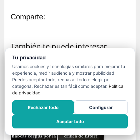
í
t
i
Comparte:
c
a
]
«
También te puede interesar
C
o
Tu privacidad
r
Usamos cookies y tecnologías similares para mejorar tu
t
[Ensayo] "Cruz del
experiencia, medir audiencia y mostrar publicidad.
o
sur", de Cecilia
Exposición "Repetir
Puedes aceptar todo, rechazar todo o elegir por
Vicuña: En la
hacia adelante", de
M
categoría. Rechazar es tan fácil como aceptar.
Política
palabra, un misterio
Carolina Saquel: Dar
a
de privacidad
ancestral
vuelta la…
l
t
Rechazar todo
Configurar
é
s
[Ensayo] "Pena
"Nos habíamos
Aceptar todo
corporal", de Elvira
amado tanto": La
»
Hernández: Un
nostálgica mirada
:
habeas corpus por la
crítica de Ettore
U