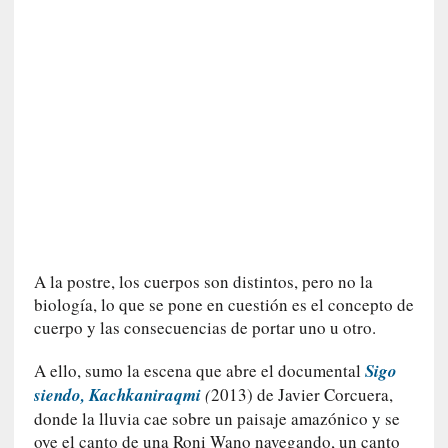
c
a
]
«
L
a
n
a
t
u
r
a
l
A la postre, los cuerpos son distintos, pero no la
e
biología, lo que se pone en cuestión es el concepto de
z
cuerpo y las consecuencias de portar uno u otro.
a
d
A ello, sumo la escena que abre el documental
Sigo
e
siendo, Kachkaniraqmi
(
2013) de Javier Corcuera,
l
donde la lluvia cae sobre un paisaje amazónico y se
a
oye el canto de una Roni Wano navegando, un canto