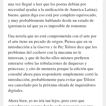
l
una vez llegué a leer que los poetas debían por
e
necesidad ayudar a la unificación de America Latina),
x
bueno, quien diga eso está por completo equivocado,
t
y muy probablemente hablando desde un estado de
r
ignorancia tal que ya es imposible de remontar.
a
n
Una novela que no está comprometida con el arte por
j
el arte tiene un pecado de origen. Piensa que en su
e
introducción a la
Guerra y la Paz
Tolstoi dice que los
r
o
problemas del cochero con la mucama no le
»
interesan, y que de hecho ellos mismos prefieren
:
enterarse sobre las tribulaciones de duquesas y
L
princesas; y cito de memoria porque la edición que
a
consulté ahora para responderte simplemente cortó la
b
introducción, probablemente para evitar que Tólstoi
a
sea cancelado por la próxima oleada de inquisidores
n
digitales.
a
l
Ahora bien, yo no iría tan lejos, pero creo que
i
concebir una escena donde cada personaje sea una