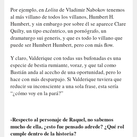
m
Por ejemplo, en
Lolita
de Vladimir Nabokov tenemos
á
al más villano de todos los villanos, Humbert H.
s
n
Humbert, y sin embargo por sobre él se aparece Clare
e
Quilty, un tipo excéntrico, un pornógrafo, un
c
dramaturgo sui generis, y que es todo lo villano que
e
puede ser Humbert Humbert, pero con más flow.
s
a
Y claro, Valderique con todas sus bufonadas es una
r
especie de bestia rumiante, voraz, y que tal como
i
Bastián anda al acecho de una oportunidad, pero lo
o
hace con más desparpajo. Si Valderique tuviera que
q
reducir su inconsciente a una sola frase, esta sería
u
“¿cómo voy en la pará?”
e
e
m
a
-Respecto al personaje de Raquel, no sabemos
n
mucho de ella, ¿esto fue pensado adrede? ¿Qué rol
c
cumple dentro de la historia?