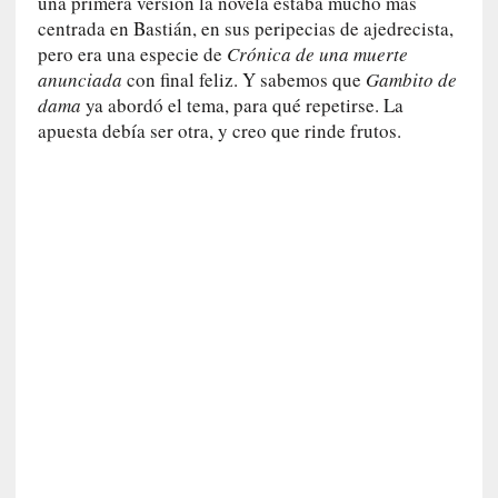
una primera versión la novela estaba mucho más
i
centrada en Bastián, en sus peripecias de ajedrecista,
c
pero era una especie de
Crónica de una muerte
a
anunciada
con final feliz. Y sabemos que
Gambito de
]
P
dama
ya abordó el tema, para qué repetirse. La
a
apuesta debía ser otra, y creo que rinde frutos.
l
a
b
r
a
s
d
e
V
a
l
é
r
y
: