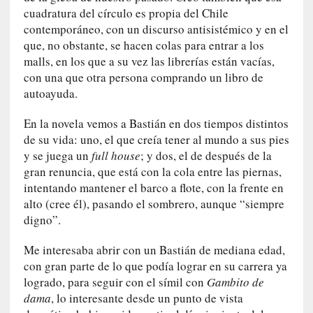
o
cuadratura del círculo es propia del Chile
P
contemporáneo, con un discurso antisistémico y en el
a
que, no obstante, se hacen colas para entrar a los
s
malls, en los que a su vez las librerías están vacías,
c
con una que otra persona comprando un libro de
a
autoayuda.
l
G
En la novela vemos a Bastián en dos tiempos distintos
a
de su vida: uno, el que creía tener al mundo a sus pies
l
y se juega un
full house
; y dos, el de después de la
l
o
gran renuncia, que está con la cola entre las piernas,
i
intentando mantener el barco a flote, con la frente en
s
alto (cree él), pasando el sombrero, aunque “siempre
d
digno”.
e
b
Me interesaba abrir con un Bastián de mediana edad,
u
con gran parte de lo que podía lograr en su carrera ya
t
logrado, para seguir con el símil con
Gambito de
a
dama
, lo interesante desde un punto de vista
c