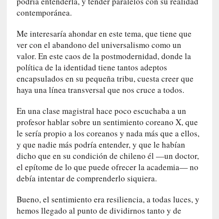
podría entenderla, y tender paralelos con su realidad
t
contemporánea.
r
e
Me interesaría ahondar en este tema, que tiene que
v
ver con el abandono del universalismo como un
i
valor. En este caos de la postmodernidad, donde la
s
t
política de la identidad tiene tantos adeptos
a
encapsulados en su pequeña tribu, cuesta creer que
]
haya una línea transversal que nos cruce a todos.
A
l
En una clase magistral hace poco escuchaba a un
f
profesor hablar sobre un sentimiento coreano X, que
o
le sería propio a los coreanos y nada más que a ellos,
n
y que nadie más podría entender, y que le habían
s
dicho que en su condición de chileno él —un doctor,
o
el epítome de lo que puede ofrecer la academia— no
M
debía intentar de comprenderlo siquiera.
a
t
Bueno, el sentimiento era resiliencia, a todas luces, y
u
hemos llegado al punto de dividirnos tanto y de
s