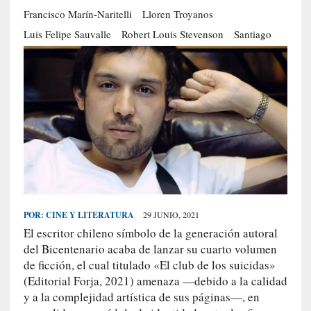
Francisco Marín-Naritelli
Lloren Troyanos
S
R
Luis Felipe Sauvalle
Robert Louis Stevenson
Santiago
E
C
I
E
N
T
E
S
POR:
CINE Y LITERATURA
29 JUNIO, 2021
[
El escritor chileno símbolo de la generación autoral
C
del Bicentenario acaba de lanzar su cuarto volumen
r
de ficción, el cual titulado «El club de los suicidas»
í
(Editorial Forja, 2021) amenaza —debido a la calidad
t
i
y a la complejidad artística de sus páginas—, en