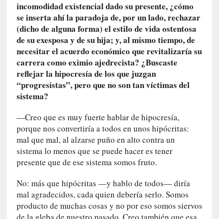
incomodidad existencial dado su presente, ¿cómo
[
se inserta ahí la paradoja de, por un lado, rechazar
C
(dicho de alguna forma) el estilo de vida ostentosa
o
de su exesposa y de su hija; y, al mismo tiempo, de
n
necesitar el acuerdo económico que revitalizaría su
c
carrera como eximio ajedrecista? ¿Buscaste
i
reflejar la hipocresía de los que juzgan
e
“progresistas”, pero que no son tan víctimas del
r
sistema?
t
o
—Creo que es muy fuerte hablar de hipocresía,
]
porque nos convertiría a todos en unos hipócritas:
E
mal que mal, al alzarse puño en alto contra un
l
sistema lo menos que se puede hacer es tener
m
presente que de ese sistema somos fruto.
a
e
No: más que hipócritas —y hablo de todos— diría
s
mal agradecidos, cada quien debería serlo. Somos
t
producto de muchas cosas y no por eso somos siervos
r
de la gleba de nuestro pasado. Creo también que esa