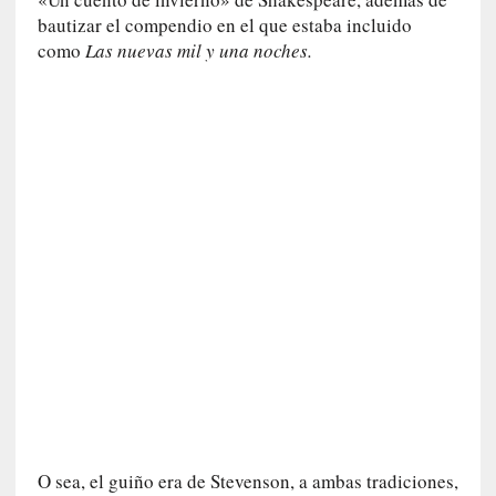
i
bautizar el compendio en el que estaba incluido
d
como
Las nuevas mil y una noches.
a
d
e
s
q
u
e
l
o
s
a
d
u
l
t
o
s
e
O sea, el guiño era de Stevenson, a ambas tradiciones,
v