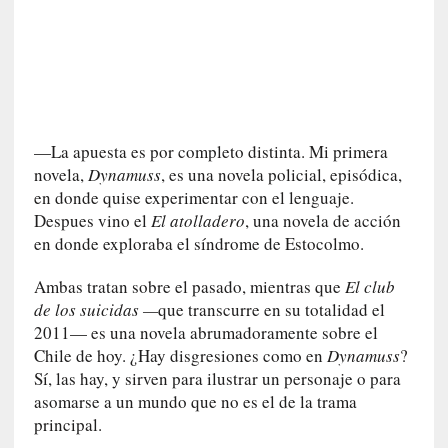
r
t
u
d
e
s
y
—La apuesta es por completo distinta. Mi primera
d
novela,
Dynamuss
, es una novela policial, episódica,
e
en donde quise experimentar con el lenguaje.
f
Despues vino el
El atolladero
, una novela de acción
e
c
en donde exploraba el síndrome de Estocolmo.
t
Ambas tratan sobre el pasado, mientras que
El club
o
s
de los suicidas —
que transcurre en su totalidad el
d
2011— es una novela abrumadoramente sobre el
e
Chile de hoy. ¿Hay disgresiones como en
Dynamuss
?
l
Sí, las hay, y sirven para ilustrar un personaje o para
a
asomarse a un mundo que no es el de la trama
n
principal.
a