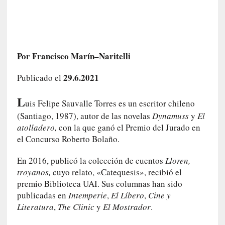
t
r
á
i
l
Por Francisco Marín–Naritelli
e
r
29.6.2021
Publicado el
q
u
L
uis Felipe Sauvalle Torres es un escritor chileno
e
(Santiago, 1987), autor de las novelas
Dynamuss
y
El
s
atolladero,
con la que ganó el Premio del Jurado en
e
el Concurso Roberto Bolaño.
e
x
En 2016, publicó la colección de cuentos
Lloren,
t
troyanos,
cuyo relato, «Catequesis», recibió el
i
premio Biblioteca UAI. Sus columnas han sido
e
publicadas en
Intemperie
,
El Líbero
,
Cine y
n
d
Literatura
,
The Clinic
y
El Mostrador
.
e