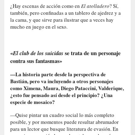
t
¿Hay escenas de acción como en
El atolladero
? Sí,
u
también, pero confinadas a un tablero de ajedrez y a
r
la cama, y que sirve para ilustrar que a veces hay
a
mucho en juego en el sexo.
l
e
z
a
«
se trata de un personaje
El club de los suicidas
h
contra sus fantasmas»
u
m
—La historia parte desde la perspectiva de
a
Bastián, pero va incluyendo a otros personajes
n
como Ximena, Maura, Diego Pataccini, Valderique,
a
¿esto fue pensado así desde el principio? ¿Una
especie de mosaico?
[
C
—Quise pintar un cuadro social lo más completo
r
posible, y por momentos puede resultar abrumador
ó
para un lector que busque literatura de evasión. En
n