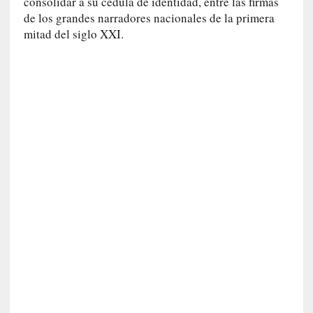
c
consolidar a su cédula de identidad, entre las firmas
a
de los grandes narradores nacionales de la primera
]
mitad del siglo XXI.
«
I
m
p
a
c
t
o
m
o
r
t
a
l
»
:
U
n