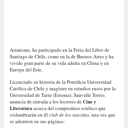
]
«
L
a
n
a
t
u
Asimismo, ha participado en la Feria del Libro de
r
Santiago de Chile, como en la de Buenos Aires y ha
a
vivido gran parte de su vida adulta en China y en
l
Europa del Este.
e
z
Licenciado en historia de la Pontificia Universidad
a
Católica de Chile y magíster en estudios rusos por la
d
Universidad de Tartu (Estonia), Sauvalle Torres
e
Cine y
anuncia de entrada a los lectores de
l
Literatura
acerca del compromiso estético que
a
vislumbrarán en
El club de los suicidas,
una vez que
s
se adentren en sus páginas:
c