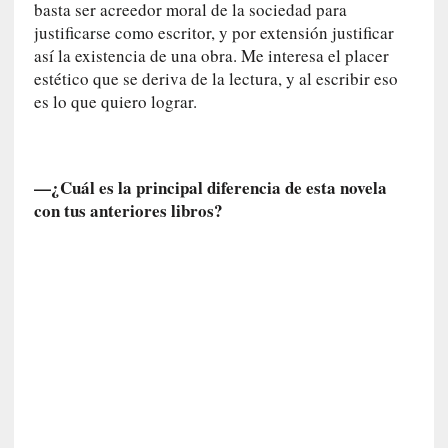
]
basta ser acreedor moral de la sociedad para
«
justificarse como escritor, y por extensión justificar
L
así la existencia de una obra. Me interesa el placer
o
estético que se deriva de la lectura, y al escribir eso
p
es lo que quiero lograr.
r
o
h
i
—¿Cuál es la principal diferencia de esta novela
b
con tus anteriores libros?
i
d
o
»
:
L
a
s
v
i