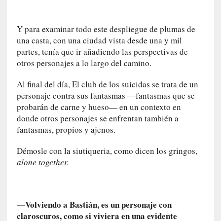
L
a
Y para examinar todo este despliegue de plumas de
s
una casta, con una ciudad vista desde una y mil
m
partes, tenía que ir añadiendo las perspectivas de
e
otros personajes a lo largo del camino.
m
o
Al final del día, El club de los suicidas se trata de un
r
personaje contra sus fantasmas —fantasmas que se
i
probarán de carne y hueso— en un contexto en
a
donde otros personajes se enfrentan también a
s
n
fantasmas, propios y ajenos.
o
Démosle con la siutiqueria, como dicen los gringos,
v
e
alone together.
l
a
d
—Volviendo a Bastián, es un personaje con
a
claroscuros, como si viviera en una evidente
s