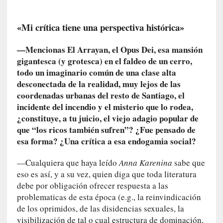
a
N
«Mi crítica tiene una perspectiva histórica»
a
c
i
—Mencionas El Arrayan, el Opus Dei, esa mansión
o
gigantesca (y grotesca) en el faldeo de un cerro,
n
todo un imaginario común de una clase alta
a
desconectada de la realidad, muy lejos de las
l
coordenadas urbanas del resto de Santiago, el
incidente del incendio y el misterio que lo rodea,
[
¿constituye, a tu juicio, el viejo adagio popular de
E
que “los ricos también sufren”? ¿Fue pensado de
n
esa forma? ¿Una crítica a esa endogamia social?
s
a
—Cualquiera que haya leído
Anna Karenina
sabe que
y
eso es así, y a su vez, quien diga que toda literatura
o
debe por obligación ofrecer respuesta a las
]
problematicas de esta época (e.g., la reinvindicación
«
de los oprimidos, de las disidencias sexuales, la
E
visibilización de tal o cual estructura de dominación,