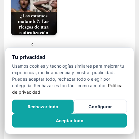
]
C
o
¿Las estamos
matando?: Los
n
riesgos de una
I
radicalización
b
a
r
Entrada anterior
Entrada siguiente
r
Tu privacidad
a
Usamos cookies y tecnologías similares para mejorar tu
e
experiencia, medir audiencia y mostrar publicidad.
n
Puedes aceptar todo, rechazar todo o elegir por
L
categoría. Rechazar es tan fácil como aceptar.
Política
a
de privacidad
E
s
Rechazar todo
Configurar
c
a
Aceptar todo
l
a
d