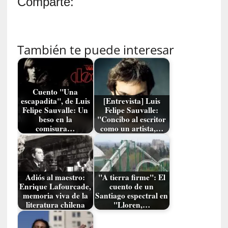
Comparte:
e
s
e
n
También te puede interesar
c
a
n
t
Cuento "Una
a
escapadita", de Luis
[Entrevista] Luis
d
Felipe Sauvalle: Un
Felipe Sauvalle:
o
beso en la
"Concibo al escritor
comisura…
como un artista,…
[
C
r
ó
Adiós al maestro:
"A tierra firme": El
n
Enrique Lafourcade,
cuento de un
memoria viva de la
Santiago espectral en
i
literatura chilena
"Lloren,…
c
a