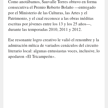
Como anotábamos, Sauvalle Torres obtuvo en forma
p
o
consecutiva el Premio Roberto Bolaño —entregado
r
por el Ministerio de las Culturas, las Artes y el
9
Patrimonio, y el cual reconoce a las obras inéditas
0
escritas por jóvenes entre los 13 y los 25 años—,
m
durante las temporadas 2010, 2011 y 2012.
i
n
Ese resonante logro creativo le valió el renombre y la
u
admiración mítica de variados cenáculos del circuito
t
literario local: algunas entusiastas voces, inclusive, lo
o
apodaron «El Tricampeón».
s
[
C
r
í
t
i
c
a