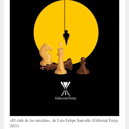
e
o
r
g
G
a
d
a
m
e
r
»
:
E
s
e
e
n
c
o
«El club de los suicidas», de Luis Felipe Sauvalle (Editorial Forja,
2021)
n