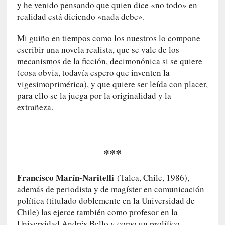
y he venido pensando que quien dice «no todo» en
n
realidad está diciendo «nada debe».
u
a
Mi guiño en tiempos como los nuestros lo compone
l
escribir una novela realista, que se vale de los
e
mecanismos de la ficción, decimonónica si se quiere
s
(cosa obvia, todavía espero que inventen la
»
vigesimoprimérica), y que quiere ser leída con placer,
para ello se la juega por la originalidad y la
[
extrañeza.
E
n
s
a
***
y
o
]
Francisco Marín-Naritelli
(Talca, Chile, 1986),
«
además de periodista y de magíster en comunicación
E
política (titulado doblemente en la Universidad de
n
Chile) las ejerce también como profesor en la
c
Universidad Andrés Bello y como un prolífico