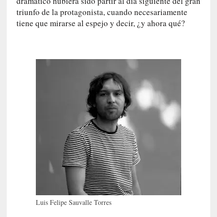
dramático hubiera sido partir al día siguiente del gran
o
triunfo de la protagonista, cuando necesariamente
n
tiene que mirarse al espejo y decir, ¿y ahora qué?
l
a
O
r
q
u
e
s
t
a
S
i
n
f
ó
n
i
Luis Felipe Sauvalle Torres
c