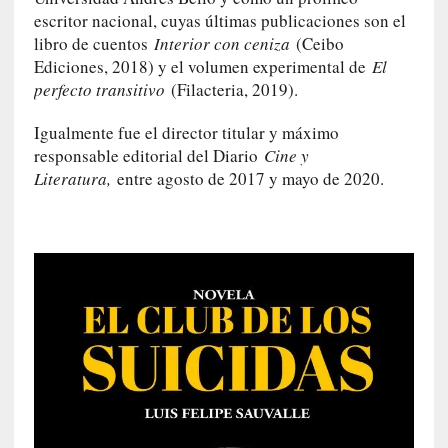
o
escritor nacional, cuyas últimas publicaciones son el
n
libro de cuentos
Interior con ceniza
(Ceibo
v
Ediciones, 2018) y el volumen experimental de
El
e
perfecto transitivo
(Filacteria, 2019).
r
s
Igualmente fue el director titular y máximo
a
responsable editorial del Diario
Cine y
c
Literatura,
entre agosto de 2017 y mayo de 2020.
i
ó
n
c
o
n
H
a
n
s
-
G