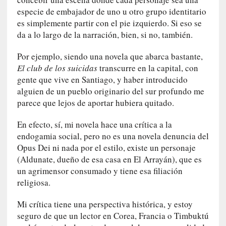
d
especie de embajador de uno u otro grupo identitario
a
es simplemente partir con el pie izquierdo. Si eso se
d
da a lo largo de la narración, bien, si no, también.
d
e
Por ejemplo, siendo una novela que abarca bastante,
l
El club de los suicidas
transcurre en la capital, con
a
gente que vive en Santiago, y haber introducido
v
alguien de un pueblo originario del sur profundo me
i
parece que lejos de aportar hubiera quitado.
o
l
En efecto, sí, mi novela hace una crítica a la
e
endogamia social, pero no es una novela denuncia del
n
Opus Dei ni nada por el estilo, existe un personaje
c
(Aldunate, dueño de esa casa en El Arrayán), que es
i
un agrimensor consumado y tiene esa filiación
a
religiosa.
[
Mi crítica tiene una perspectiva histórica, y estoy
E
seguro de que un lector en Corea, Francia o Timbuktú
n