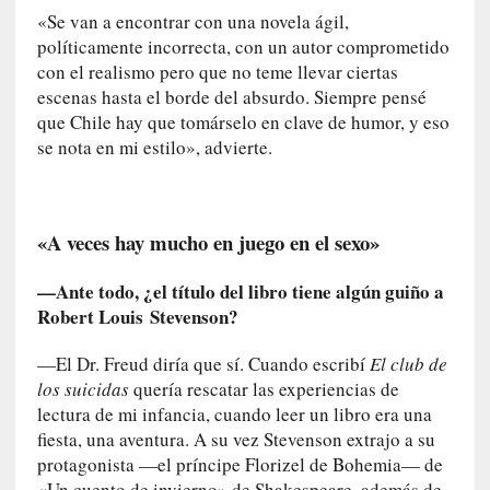
o
«Se van a encontrar con una novela ágil,
s
políticamente incorrecta, con un autor comprometido
a
con el realismo pero que no teme llevar ciertas
s
escenas hasta el borde del absurdo. Siempre pensé
i
que Chile hay que tomárselo en clave de humor, y eso
n
se nota en mi estilo», advierte.
v
i
s
i
«A veces hay mucho en juego en el sexo»
b
l
—Ante todo, ¿el título del libro tiene algún guiño a
e
Robert Louis Stevenson?
s
»
—El Dr. Freud diría que sí. Cuando escribí
El club de
:
los suicidas
quería rescatar las experiencias de
R
lectura de mi infancia, cuando leer un libro era una
e
fiesta, una aventura. A su vez Stevenson extrajo a su
a
protagonista —el príncipe Florizel de Bohemia— de
l
«Un cuento de invierno» de Shakespeare, además de