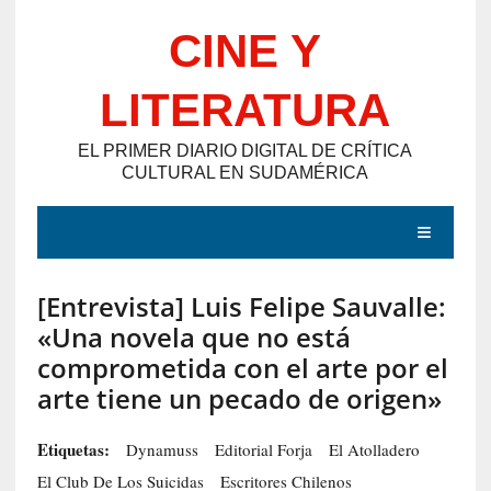
Saltar
CINE Y
al
contenido
LITERATURA
EL PRIMER DIARIO DIGITAL DE CRÍTICA
CULTURAL EN SUDAMÉRICA
MENÚ
[Entrevista] Luis Felipe Sauvalle:
E
«Una novela que no está
N
comprometida con el arte por el
T
arte tiene un pecado de origen»
R
A
Etiquetas:
Dynamuss
Editorial Forja
El Atolladero
D
El Club De Los Suicidas
Escritores Chilenos
A