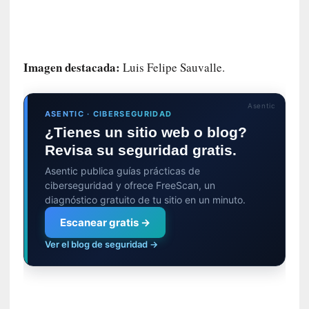
i
c
a
]
«
Imagen destacada:
Luis Felipe Sauvalle.
C
o
Asentic
r
ASENTIC · CIBERSEGURIDAD
t
¿Tienes un sitio web o blog?
o
Revisa su seguridad gratis.
M
a
Asentic publica guías prácticas de
l
ciberseguridad y ofrece FreeScan, un
t
diagnóstico gratuito de tu sitio en un minuto.
é
Escanear gratis →
s
»
Ver el blog de seguridad →
:
U
n
a