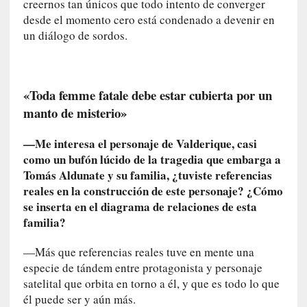
creernos tan únicos que todo intento de converger
S
desde el momento cero está condenado a devenir en
a
un diálogo de sordos.
n
t
a
C
«Toda femme fatale debe estar cubierta por un
r
manto de misterio»
u
z
—Me interesa el personaje de
Valderique, casi
:
como un bufón lúcido de la tragedia que embarga a
«
Tomás Aldunate y su familia, ¿tuviste referencias
N
reales en la construcción de este personaje? ¿Cómo
o
se inserta en el diagrama de relaciones de esta
h
familia?
a
y
—Más que referencias reales tuve en mente una
n
especie de tándem entre protagonista y personaje
a
satelital que orbita en torno a él, y que es todo lo que
d
él puede ser y aún más.
a