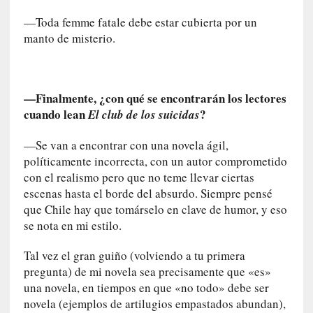
i
p
—Toda femme fatale debe estar cubierta por un
a
manto de misterio.
r
a
l
l
—Finalmente, ¿con qué se encontrarán los lectores
e
cuando lean
?
El club de los suicidas
n
g
—Se van a encontrar con una novela ágil,
u
políticamente incorrecta, con un autor comprometido
a
con el realismo pero que no teme llevar ciertas
j
escenas hasta el borde del absurdo. Siempre pensé
e
que Chile hay que tomárselo en clave de humor, y eso
d
se nota en mi estilo.
e
s
Tal vez el gran guiño (volviendo a tu primera
u
pregunta) de mi novela sea precisamente que «es»
s
una novela, en tiempos en que «no todo» debe ser
m
novela (ejemplos de artilugios empastados abundan),
a