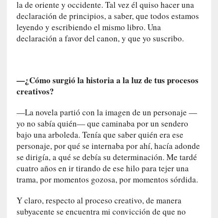
la de oriente y occidente. Tal vez él quiso hacer una
i
declaración de principios, a saber, que todos estamos
t
leyendo y escribiendo el mismo libro. Una
a
declaración a favor del canon, y que yo suscribo.
n
n
o
m
—¿Cómo surgió la historia a la luz de tus procesos
b
creativos?
r
a
—La novela partió con la imagen de un personaje —
r
yo no sabía quién— que caminaba por un sendero
bajo una arboleda. Tenía que saber quién era ese
[
personaje, por qué se internaba por ahí, hacía adonde
C
se dirigía, a qué se debía su determinación. Me tardé
r
cuatro años en ir tirando de ese hilo para tejer una
í
trama, por momentos gozosa, por momentos sórdida.
t
i
Y claro, respecto al proceso creativo, de manera
c
subyacente se encuentra mi convicción de que no
a