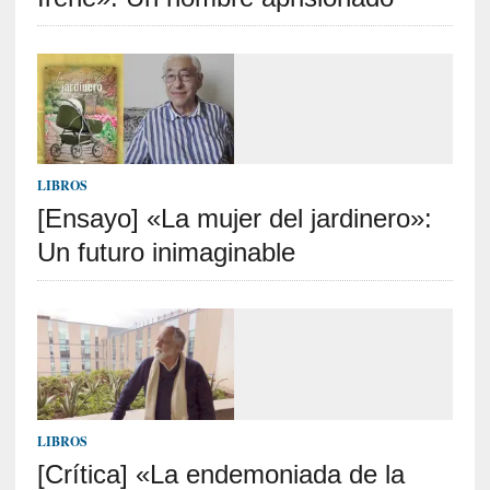
p
o
r
9
0
m
i
n
LIBROS
u
[Ensayo] «La mujer del jardinero»:
t
o
Un futuro inimaginable
s
[
C
r
í
t
i
LIBROS
c
[Crítica] «La endemoniada de la
a