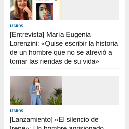
t
r
á
i
LIBROS
l
[Entrevista] María Eugenia
e
r
Lorenzini: «Quise escribir la historia
q
de un hombre que no se atrevió a
u
tomar las riendas de su vida»
e
s
e
e
x
t
i
e
LIBROS
n
d
[Lanzamiento] «El silencio de
e
Irene»: Un hombre aprisionado