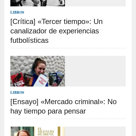
c
a
LIBROS
]
«
[Crítica] «Tercer tiempo»: Un
I
canalizador de experiencias
m
futbolísticas
p
a
c
t
o
m
o
r
LIBROS
t
a
[Ensayo] «Mercado criminal»: No
l
hay tiempo para pensar
»
:
U
n