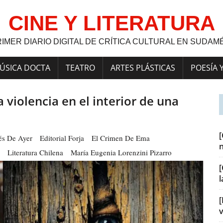
CINE Y LITERATURA
RIMER DIARIO DIGITAL DE CRÍTICA CULTURAL EN SUDAM
ÚSICA DOCTA
TEATRO
ARTES PLÁSTICAS
POESÍA 
 violencia en el interior de una
és De Ayer
Editorial Forja
El Crimen De Ema
Literatura Chilena
María Eugenia Lorenzini Pizarro
[
[
v