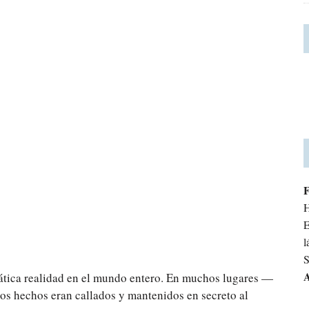
H
E
l
S
A
amática realidad en el mundo entero. En muchos lugares —
s hechos eran callados y mantenidos en secreto al