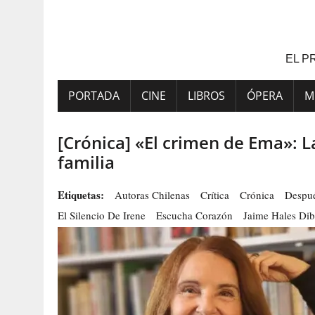
Saltar
al
contenido
EL P
PORTADA
CINE
LIBROS
ÓPERA
M
[Crónica] «El crimen de Ema»: La
familia
Etiquetas:
Autoras Chilenas
Crítica
Crónica
Despu
El Silencio De Irene
Escucha Corazón
Jaime Hales Dib