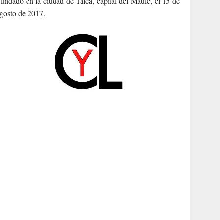
undado en la ciudad de Talca, capital del Maule, el 15 de
gosto de 2017.