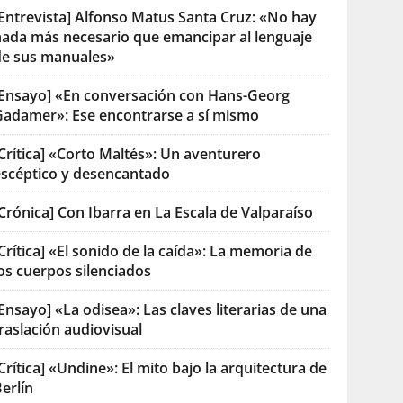
[Entrevista] Alfonso Matus Santa Cruz: «No hay
nada más necesario que emancipar al lenguaje
de sus manuales»
[Ensayo] «En conversación con Hans-Georg
Gadamer»: Ese encontrarse a sí mismo
Crítica] «Corto Maltés»: Un aventurero
escéptico y desencantado
Crónica] Con Ibarra en La Escala de Valparaíso
Crítica] «El sonido de la caída»: La memoria de
os cuerpos silenciados
Ensayo] «La odisea»: Las claves literarias de una
raslación audiovisual
Crítica] «Undine»: El mito bajo la arquitectura de
erlín