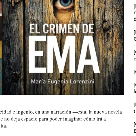
[
[
[
l
[
t
ocidad e ingenio, en una narración —esta, la nueva novela
e no deja espacio para poder imaginar cómo irá a
[
ita.
B