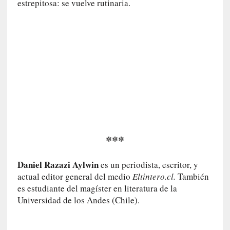
a
estrepitosa: se vuelve rutinaria.
s
[
C
o
n
c
i
e
r
t
***
o
]
E
Daniel Razazi Aylwin
es un periodista, escritor, y
l
actual editor general del medio
Eltintero.cl.
También
m
es estudiante del magíster en literatura de la
a
Universidad de los Andes (Chile).
e
s
t