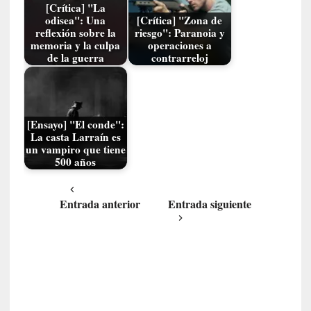
[Crítica] "La
n
odisea": Una
[Crítica] "Zona de
t
reflexión sobre la
riesgo": Paranoia y
r
memoria y la culpa
operaciones a
de la guerra
contrarreloj
e
v
i
s
t
[Ensayo] "El conde":
a
La casta Larraín es
un vampiro que tiene
]
500 años
A
l
f
Entrada anterior
Entrada siguiente
o
n
s
o
M
a
t