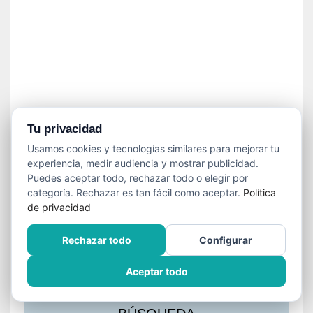
s
l
a
c
i
ó
n
a
u
Tu privacidad
d
Usamos cookies y tecnologías similares para mejorar tu
i
experiencia, medir audiencia y mostrar publicidad.
o
Puedes aceptar todo, rechazar todo o elegir por
v
categoría. Rechazar es tan fácil como aceptar.
Política
i
de privacidad
s
u
Rechazar todo
Configurar
a
l
Aceptar todo