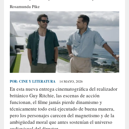
S
Rosamunda Pike
R
E
C
I
E
N
T
E
S
POR:
CINE Y LITERATURA
14 MAYO, 2026
En esta nueva entrega cinematográfica del realizador
[
británico Guy Ritchie, las escenas de acción
C
funcionan, el filme jamás pierde dinamismo y
r
técnicamente todo está ejecutado de buena manera,
í
pero los personajes carecen del magnetismo y de la
t
ambigüedad moral que antes sostenían el universo
i
audiovisual del director.