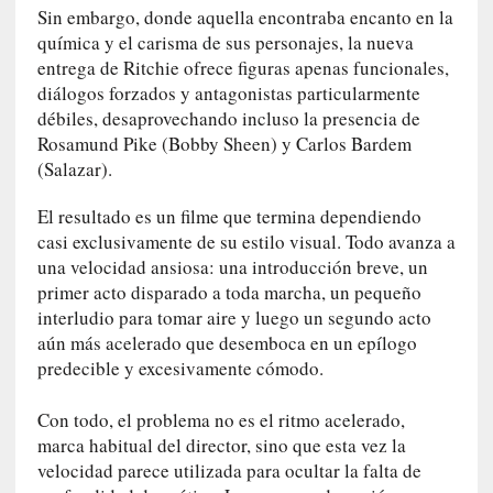
Sin embargo, donde aquella encontraba encanto en la
n
química y el carisma de sus personajes, la nueva
i
entrega de Ritchie ofrece figuras apenas funcionales,
c
diálogos forzados y antagonistas particularmente
a
débiles, desaprovechando incluso la presencia de
]
P
Rosamund Pike (Bobby Sheen) y Carlos Bardem
a
(Salazar).
l
a
El resultado es un filme que termina dependiendo
b
casi exclusivamente de su estilo visual. Todo avanza a
r
una velocidad ansiosa: una introducción breve, un
a
primer acto disparado a toda marcha, un pequeño
s
interludio para tomar aire y luego un segundo acto
d
aún más acelerado que desemboca en un epílogo
e
predecible y excesivamente cómodo.
V
a
Con todo, el problema no es el ritmo acelerado,
l
marca habitual del director, sino que esta vez la
é
velocidad parece utilizada para ocultar la falta de
r