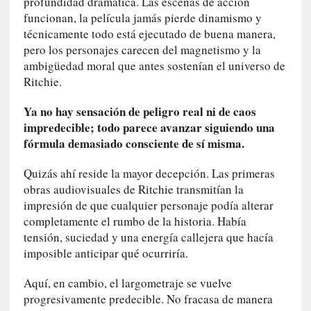
profundidad dramática. Las escenas de acción
y
funcionan, la película jamás pierde dinamismo y
:
técnicamente todo está ejecutado de buena manera,
L
pero los personajes carecen del magnetismo y la
a
ambigüedad moral que antes sostenían el universo de
s
Ritchie.
m
e
Ya no hay sensación de peligro real ni de caos
m
impredecible; todo parece avanzar siguiendo una
o
fórmula demasiado consciente de sí misma.
r
i
Quizás ahí reside la mayor decepción. Las primeras
a
obras audiovisuales de Ritchie transmitían la
s
impresión de que cualquier personaje podía alterar
n
completamente el rumbo de la historia. Había
o
tensión, suciedad y una energía callejera que hacía
v
e
imposible anticipar qué ocurriría.
l
Aquí, en cambio, el largometraje se vuelve
a
d
progresivamente predecible. No fracasa de manera