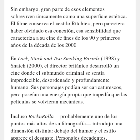
i
Sin embargo, gran parte de esos elementos
r
sobreviven únicamente como una superficie estética.
t
El filme conserva el «estilo Ritchie», pero pareciera
u
haber olvidado esa conexión, esa sensibilidad que
d
caracteriza a su cine de fines de los 90 y primeros
e
años de la década de los 2000
s
y
En
Lock, Stock and Two Smoking Barrels
(1998) y
d
Snatch (2000), el director británico desarrolló un
e
cine donde el submundo criminal se sentía
f
impredecible, desordenado y profundamente
e
humano. Sus personajes podían ser caricaturescos,
c
t
pero poseían una energía propia que impedía que las
o
películas se volvieran mecánicas.
s
d
Incluso
RocknRolla
—probablemente uno de los
e
puntos más altos de su filmografía— introdujo una
l
dimensión distinta: debajo del humor y el estilo
a
aparece el desgaste. Personajes decadentes,