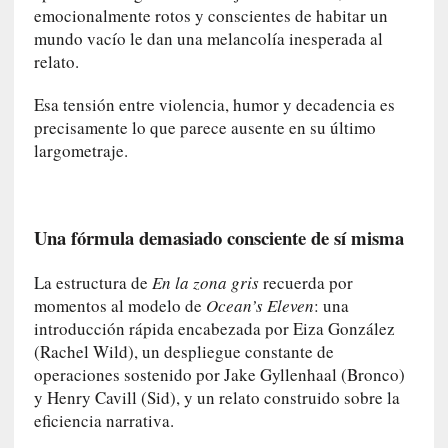
n
emocionalmente rotos y conscientes de habitar un
a
mundo vacío le dan una melancolía inesperada al
t
relato.
u
r
Esa tensión entre violencia, humor y decadencia es
a
precisamente lo que parece ausente en su último
l
largometraje.
e
z
a
h
Una fórmula demasiado consciente de sí misma
u
m
La estructura de
En la zona gris
recuerda por
a
momentos al modelo de
Ocean’s Eleven
: una
n
introducción rápida encabezada por Eiza González
a
(Rachel Wild), un despliegue constante de
operaciones sostenido por Jake Gyllenhaal (Bronco)
[
y Henry Cavill (Sid), y un relato construido sobre la
C
eficiencia narrativa.
r
ó