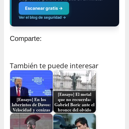
l
i
Escanear gratis →
d
Ver el blog de seguridad →
a
d
d
Comparte:
e
l
a
v
También te puede interesar
i
o
l
e
n
[Ensayo] El metal
c
[Ensayo] En los
que no recuerda:
i
laberintos de Davos:
Gabriel Boric ante el
a
Velocidad y cenizas
bronce del olvido
[
E