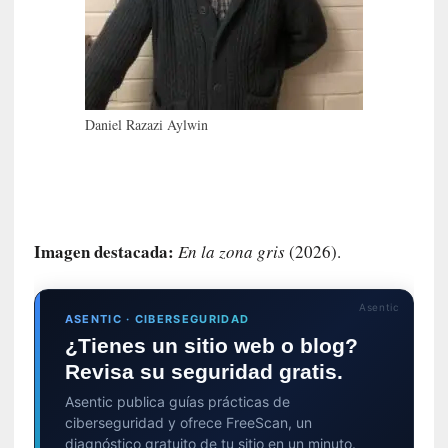
E
l
e
x
t
r
Daniel Razazi Aylwin
a
n
j
e
r
Imagen destacada:
En la zona gris
(2026).
o
»
:
Asentic
L
ASENTIC · CIBERSEGURIDAD
a
¿Tienes un sitio web o blog?
b
Revisa su seguridad gratis.
a
Asentic publica guías prácticas de
n
ciberseguridad y ofrece FreeScan, un
a
diagnóstico gratuito de tu sitio en un minuto.