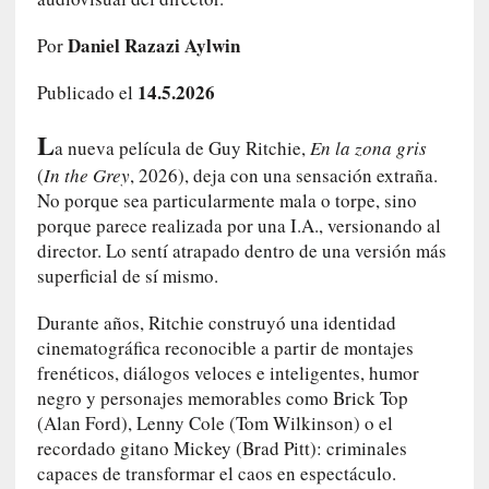
c
a
Daniel Razazi Aylwin
Por
]
«
14.5.2026
Publicado el
L
o
L
p
a nueva película de Guy Ritchie,
En la zona gris
r
(
In the Grey
, 2026), deja con una sensación extraña.
o
No porque sea particularmente mala o torpe, sino
h
porque parece realizada por una I.A., versionando al
i
director. Lo sentí atrapado dentro de una versión más
b
superficial de sí mismo.
i
d
Durante años, Ritchie construyó una identidad
o
cinematográfica reconocible a partir de montajes
»
frenéticos, diálogos veloces e inteligentes, humor
:
negro y personajes memorables como Brick Top
L
(Alan Ford), Lenny Cole (Tom Wilkinson) o el
a
recordado gitano Mickey (Brad Pitt): criminales
s
capaces de transformar el caos en espectáculo.
v