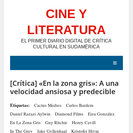
Saltar
CINE Y
al
contenido
LITERATURA
EL PRIMER DIARIO DIGITAL DE CRÍTICA
CULTURAL EN SUDAMÉRICA
MENÚ
[Crítica] «En la zona gris»: A una
E
velocidad ansiosa y predecible
N
T
Etiquetas:
Cactus Medios
Carlos Bardem
R
Daniel Razazi Aylwin
Diamond Films
Eiza González
A
En La Zona Gris
Guy Ritchie
Henry Cavill
D
In The Grey
Jake Gyllenhaal
Kristofer Hivju
A