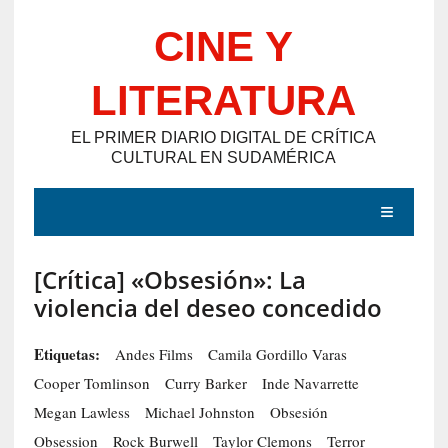
Saltar
CINE Y
al
contenido
LITERATURA
EL PRIMER DIARIO DIGITAL DE CRÍTICA
CULTURAL EN SUDAMÉRICA
MENÚ
[Crítica] «Obsesión»: La
E
violencia del deseo concedido
N
T
Etiquetas:
Andes Films
Camila Gordillo Varas
R
Cooper Tomlinson
Curry Barker
Inde Navarrette
A
Megan Lawless
Michael Johnston
Obsesión
D
Obsession
Rock Burwell
Taylor Clemons
Terror
A