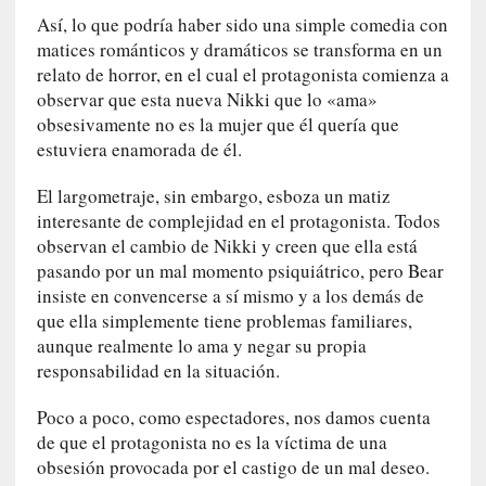
r
Así, lo que podría haber sido una simple comedia con
a
matices románticos y dramáticos se transforma en un
e
relato de horror, en el cual el protagonista comienza a
l
observar que esta nueva Nikki que lo «ama»
f
obsesivamente no es la mujer que él quería que
a
estuviera enamorada de él.
n
t
El largometraje, sin embargo, esboza un matiz
a
interesante de complejidad en el protagonista. Todos
s
observan el cambio de Nikki y creen que ella está
m
pasando por un mal momento psiquiátrico, pero Bear
a
insiste en convencerse a sí mismo y a los demás de
»
que ella simplemente tiene problemas familiares,
:
aunque realmente lo ama y negar su propia
L
responsabilidad en la situación.
a
h
Poco a poco, como espectadores, nos damos cuenta
i
de que el protagonista no es la víctima de una
s
obsesión provocada por el castigo de un mal deseo.
t