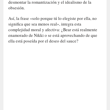
d
desmontar la romantización y el idealismo de la
a
obsesión.
c
o
Así, la frase «solo porque tú lo elegiste por ella, no
n
significa que sea menos real», integra esta
c
complejidad moral y afectiva: ¿Bear está realmente
r
enamorado de Nikki o se está aprovechando de que
e
ella está poseída por el deseo del sauce?
t
a
[
C
r
í
t
i
c
a
]
«