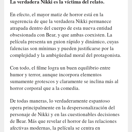
La verdadera Nikki es la víctima del relato.
o
r
En efecto, el mayor matiz de horror está en la
i
sugerencia de que la verdadera Nikki permanece
a
atrapada dentro del cuerpo de esta nueva entidad
f
obsesionada con Bear, y que ambas coexisten. La
i
película presenta un guion rápido y dinámico, cuyas
l
falencias son mínimas y pueden justificarse por la
t
r
complejidad y la ambigüedad moral del protagonista.
a
Con todo, el filme logra un buen equilibrio entre
d
a
humor y terror, aunque incorpora elementos
p
sumamente grotescos y claramente se inclina más al
o
horror corporal que a la comedia.
r
u
De todas maneras, lo verdaderamente espantoso
n
opera principalmente en la despersonalización del
a
personaje de Nikki y en las cuestionables decisiones
v
de Bear. Más que revelar el horror de las relaciones
i
afectivas modernas, la película se centra en