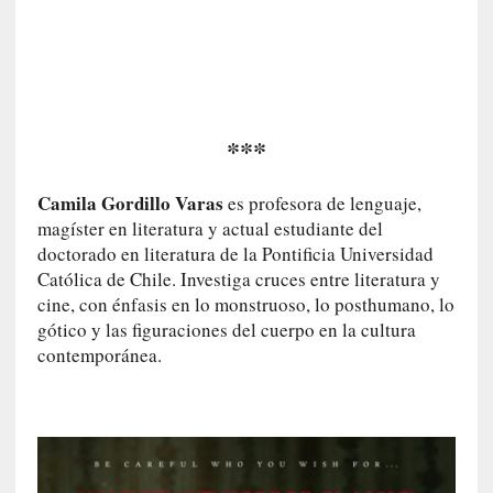
0
m
i
n
u
***
t
o
s
Camila Gordillo Varas
es profesora de lenguaje,
magíster en literatura y actual estudiante del
[
doctorado en literatura de la Pontificia Universidad
C
Católica de Chile. Investiga cruces entre literatura y
r
cine, con énfasis en lo monstruoso, lo posthumano, lo
í
gótico y las figuraciones del cuerpo en la cultura
t
contemporánea.
i
c
a
]
«
L