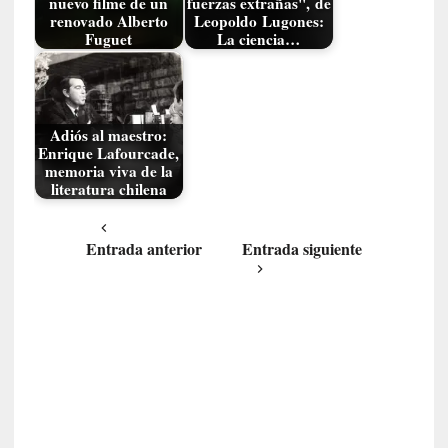
nuevo filme de un
fuerzas extrañas", de
a
renovado Alberto
Leopoldo Lugones:
l
Fuguet
La ciencia…
e
z
a
h
Adiós al maestro:
u
Enrique Lafourcade,
m
memoria viva de la
a
literatura chilena
n
a
Entrada anterior
Entrada siguiente
[
C
r
ó
n
i
c
a
]