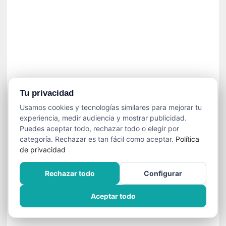
n
e
c
e
s
a
r
i
o
Tu privacidad
q
Usamos cookies y tecnologías similares para mejorar tu
u
experiencia, medir audiencia y mostrar publicidad.
e
Puedes aceptar todo, rechazar todo o elegir por
e
categoría. Rechazar es tan fácil como aceptar.
Política
m
de privacidad
a
n
Rechazar todo
Configurar
c
i
Aceptar todo
p
a
r