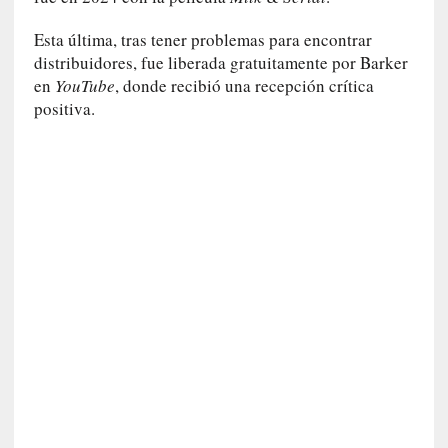
r
i
Esta última, tras tener problemas para encontrar
o
distribuidores, fue liberada gratuitamente por Barker
s
en
YouTube
, donde recibió una recepción crítica
:
positiva.
«
N
o
s
e
n
c
a
n
t
a
r
í
a
t
e