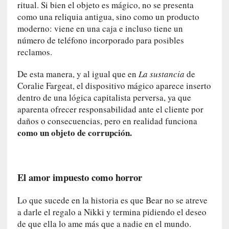
ritual. Si bien el objeto es mágico, no se presenta
q
como una reliquia antigua, sino como un producto
u
moderno: viene en una caja e incluso tiene un
e
número de teléfono incorporado para posibles
a
d
reclamos.
m
De esta manera, y al igual que en
La sustancia
de
i
n
Coralie Fargeat, el dispositivo mágico aparece inserto
i
dentro de una lógica capitalista perversa, ya que
s
aparenta ofrecer responsabilidad ante el cliente por
t
daños o consecuencias, pero en realidad funciona
r
como un objeto de corrupción.
a
A
l
e
El amor impuesto como horror
j
a
Lo que sucede en la historia es que Bear no se atreve
n
a darle el regalo a Nikki y termina pidiendo el deseo
d
de que ella lo ame más que a nadie en el mundo.