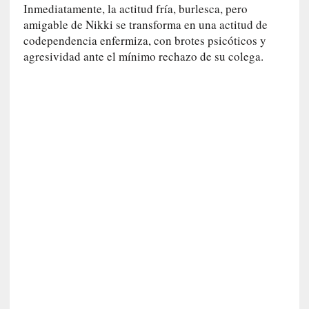
r
Inmediatamente, la actitud fría, burlesca, pero
a
amigable de Nikki se transforma en una actitud de
M
codependencia enfermiza, con brotes psicóticos y
a
agresividad ante el mínimo rechazo de su colega.
r
t
í
»
[
E
n
s
a
y
o
]
«
E
n
t