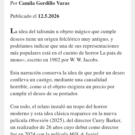
Camila Gordillo Varas
Por
e
l
12.5.2026
Publicado el
c
a
L
s
a idea del talismán u objeto mágico que cumple
o
deseos tiene un origen folclórico muy antiguo, y
V
podríamos indicar que una de sus representaciones
a
más populares está en el cuento de horror La pata de
m
mono», escrito en 1902 por W. W. Jacobs.
p
i
Esta narración conserva la idea de que pedir un deseo
r
conlleva un castigo, mediante una causalidad
o
horrible, como si el objeto exigiera un precio por
s
cumplir el deseo de su portador.
L
i
Con todo, el relato instaló un tropo del horror
t
moderno y esta idea clásica reaparece en la nueva
e
película
Obsesión
(2025), del director Curry Barker,
r
un realizador de 26 años cuyo debut como director
a
fue en 2024 con la película
Milk & Serial
.