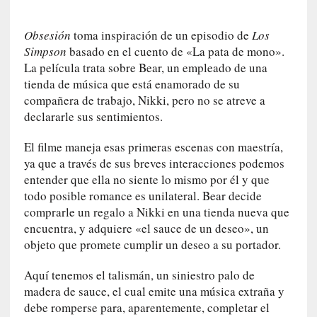
n
e
Obsesión
toma inspiración de un episodio de
Los
r
Simpson
basado en el cuento de «La pata de mono».
a
La película trata sobre Bear, un empleado de una
c
tienda de música que está enamorado de su
c
compañera de trabajo, Nikki, pero no se atreve a
e
declararle sus sentimientos.
s
o
El filme maneja esas primeras escenas con maestría,
a
ya que a través de sus breves interacciones podemos
e
entender que ella no siente lo mismo por él y que
s
todo posible romance es unilateral. Bear decide
e
comprarle un regalo a Nikki en una tienda nueva que
e
encuentra, y adquiere «el sauce de un deseo», un
s
objeto que promete cumplir un deseo a su portador.
p
a
Aquí tenemos el talismán, un siniestro palo de
c
madera de sauce, el cual emite una música extraña y
i
debe romperse para, aparentemente, completar el
o