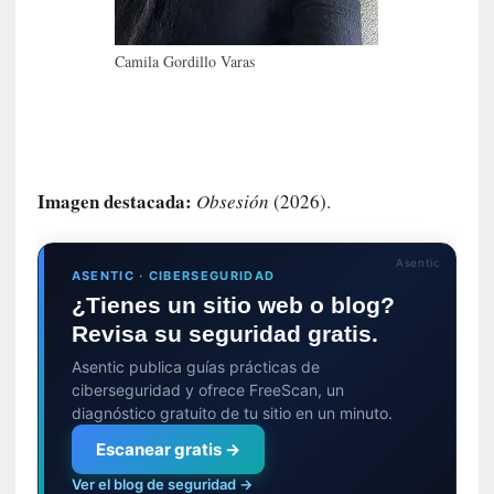
n
n
o
Camila Gordillo Varas
m
b
r
a
r
Imagen destacada:
Obsesión
(2026).
[
C
Asentic
r
ASENTIC · CIBERSEGURIDAD
í
¿Tienes un sitio web o blog?
t
Revisa su seguridad gratis.
i
Asentic publica guías prácticas de
c
ciberseguridad y ofrece FreeScan, un
a
diagnóstico gratuito de tu sitio en un minuto.
]
«
Escanear gratis →
L
Ver el blog de seguridad →