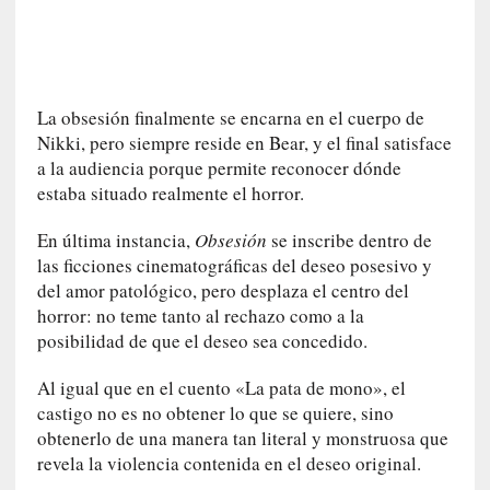
I
m
p
a
c
La obsesión finalmente se encarna en el cuerpo de
t
Nikki, pero siempre reside en Bear, y el final satisface
o
a la audiencia porque permite reconocer dónde
m
estaba situado realmente el horror.
o
r
En última instancia,
Obsesión
se inscribe dentro de
t
las ficciones cinematográficas del deseo posesivo y
a
del amor patológico, pero desplaza el centro del
l
horror: no teme tanto al rechazo como a la
»
posibilidad de que el deseo sea concedido.
:
U
Al igual que en el cuento «La pata de mono», el
n
castigo no es no obtener lo que se quiere, sino
t
obtenerlo de una manera tan literal y monstruosa que
r
revela la violencia contenida en el deseo original.
á