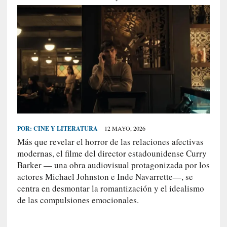
S
R
E
C
I
E
N
T
E
S
POR:
CINE Y LITERATURA
12 MAYO, 2026
Más que revelar el horror de las relaciones afectivas
modernas, el filme del director estadounidense Curry
[
Barker — una obra audiovisual protagonizada por los
E
actores Michael Johnston e Inde Navarrette—, se
n
centra en desmontar la romantización y el idealismo
t
de las compulsiones emocionales.
r
e