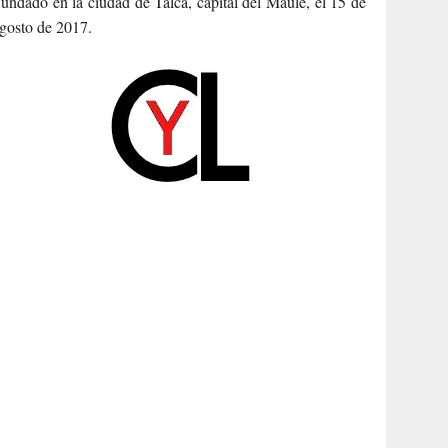
undado en la ciudad de Talca, capital del Maule, el 15 de
gosto de 2017.