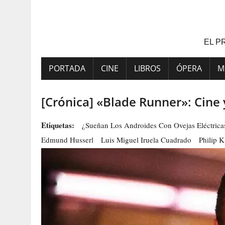
Saltar
al
contenido
EL P
PORTADA
CINE
LIBROS
ÓPERA
M
[Crónica] «Blade Runner»: Cine 
Etiquetas:
¿Sueñan Los Androides Con Ovejas Eléctrica
Edmund Husserl
Luis Miguel Iruela Cuadrado
Philip K