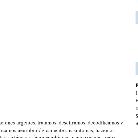
H
E
l
S
aciones urgentes, tratamos, desciframos, decodificamos y
A
Explicamos neurobiológicamente sus síntomas, hacemos
tas, sistémicas, fenomenológicas y aun sociales, pero…