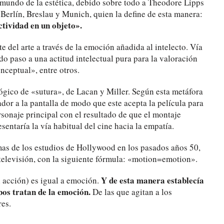
 mundo de la estética, debido sobre todo a Theodore Lipps
 Berlín, Breslau y Munich, quien la define de esta manera:
ctividad en un objeto».
te del arte a través de la emoción añadida al intelecto. Vía
o paso a una actitud intelectual pura para la valoración
onceptual», entre otros.
lógico de «sutura», de Lacan y Miller. Según esta metáfora
dor a la pantalla de modo que este acepta la película para
personaje principal con el resultado de que el montaje
entaría la vía habitual del cine hacia la empatía.
as de los estudios de Hollywood en los pasados años 50,
 televisión, con la siguiente fórmula: «motion=emotion».
Y de esta manera establecía
n acción) es igual a emoción.
mbos tratan de la emoción.
De las que agitan a los
res.