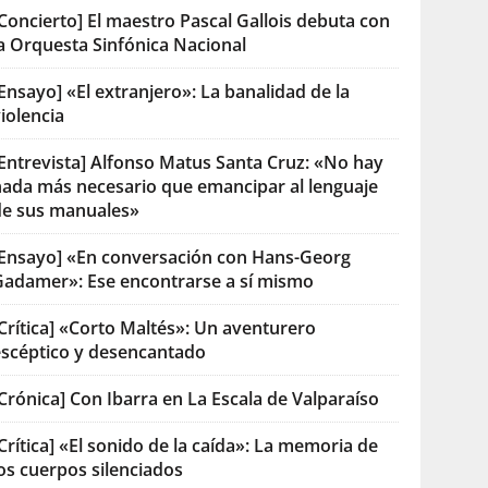
Concierto] El maestro Pascal Gallois debuta con
la Orquesta Sinfónica Nacional
Ensayo] «El extranjero»: La banalidad de la
iolencia
[Entrevista] Alfonso Matus Santa Cruz: «No hay
nada más necesario que emancipar al lenguaje
de sus manuales»
[Ensayo] «En conversación con Hans-Georg
Gadamer»: Ese encontrarse a sí mismo
Crítica] «Corto Maltés»: Un aventurero
escéptico y desencantado
Crónica] Con Ibarra en La Escala de Valparaíso
Crítica] «El sonido de la caída»: La memoria de
os cuerpos silenciados