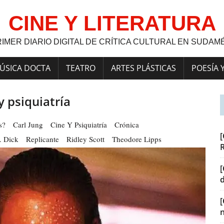
CINE Y LITERATURA
RIMER DIARIO DIGITAL DE CRÍTICA CULTURAL EN SUDAM
ÚSICA DOCTA
TEATRO
ARTES PLÁSTICAS
POESÍA 
y psiquiatría
s?
Carl Jung
Cine Y Psiquiatría
Crónica
[
. Dick
Replicante
Ridley Scott
Theodore Lipps
[