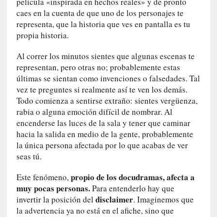
película «inspirada en hechos reales» y de pronto
c
caes en la cuenta de que uno de los personajes te
i
representa, que la historia que ves en pantalla es tu
p
a
propia historia.
r
Al correr los minutos sientes que algunas escenas te
a
l
representan, pero otras no; probablemente estas
l
últimas se sientan como invenciones o falsedades. Tal
e
vez te preguntes si realmente así te ven los demás.
n
Todo comienza a sentirse extraño: sientes vergüenza,
g
rabia o alguna emoción difícil de nombrar. Al
u
encenderse las luces de la sala y tener que caminar
a
hacia la salida en medio de la gente, probablemente
j
la única persona afectada por lo que acabas de ver
e
seas tú.
d
e
propio de los docudramas, afecta a
Este fenómeno,
s
muy pocas personas.
Para entenderlo hay que
u
disclaimer
invertir la posición del
. Imaginemos que
s
la advertencia ya no está en el afiche, sino que
m