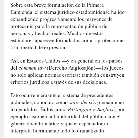
G
Sobre esta breve formulación de la Primera
e
Enmienda, el sistema jurídico estadounidense ha ido
o
expandiendo progresivamente los márgenes de
r
protección para la representación pública de
g
personas y hechos reales. Muchos de estos
G
estándares aparecen formulados como «protecciones
a
a la libertad de expresión».
d
a
Así, en Estados Unidos —y en general en los países
m
del
common law
(Derecho Anglosajón)— los jueces
e
no sólo aplican normas escritas: también construyen
r
criterios jurídicos a través de sus decisiones.
»
:
Esto ocurre mediante el sistema de precedentes
E
judiciales, conocido como
stare decisis
o «mantener
s
lo decidido». Fallos como
Partington v. Bugliosi
, por
e
e
ejemplo, asumen la familiaridad del público con el
n
género docudramático y que el espectador no
c
interpreta literalmente todo lo dramatizado.
o