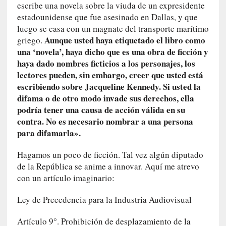
escribe una novela sobre la viuda de un expresidente
d
estadounidense que fue asesinado en Dallas, y que
e
luego se casa con un magnate del transporte marítimo
s
Aunque usted haya etiquetado el libro como
griego.
e
una ‘novela’, haya dicho que es una obra de ficción y
n
c
haya dado nombres ficticios a los personajes, los
a
lectores pueden, sin embargo, creer que usted está
n
escribiendo sobre Jacqueline Kennedy. Si usted la
t
difama o de otro modo invade sus derechos, ella
a
podría tener una causa de acción válida en su
d
contra. No es necesario nombrar a una persona
o
para difamarla».
[
Hagamos un poco de ficción. Tal vez algún diputado
C
de la República se anime a innovar. Aquí me atrevo
r
con un artículo imaginario:
ó
n
Ley de Precedencia para la Industria Audiovisual
i
c
Artículo 9°. Prohibición de desplazamiento de la