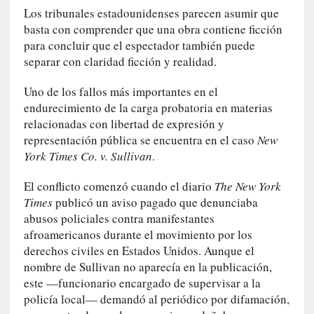
n
Los tribunales estadounidenses parecen asumir que
t
basta con comprender que una obra contiene ficción
r
para concluir que el espectador también puede
a
separar con claridad ficción y realidad.
r
s
Uno de los fallos más importantes en el
e
endurecimiento de la carga probatoria en materias
a
relacionadas con libertad de expresión y
s
representación pública se encuentra en el caso
New
í
York Times Co. v. Sullivan
.
m
i
El conflicto comenzó cuando el diario
The New York
s
Times
publicó un aviso pagado que denunciaba
m
abusos policiales contra manifestantes
o
afroamericanos durante el movimiento por los
derechos civiles en Estados Unidos. Aunque el
[
nombre de Sullivan no aparecía en la publicación,
C
este —funcionario encargado de supervisar a la
r
policía local— demandó al periódico por difamación,
í