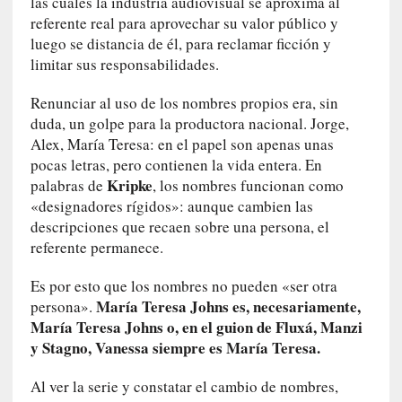
y
las cuales la industria audiovisual se aproxima al
:
referente real para aprovechar su valor público y
L
luego se distancia de él, para reclamar ficción y
a
limitar sus responsabilidades.
s
m
Renunciar al uso de los nombres propios era, sin
e
duda, un golpe para la productora nacional. Jorge,
m
Alex, María Teresa: en el papel son apenas unas
o
pocas letras, pero contienen la vida entera. En
r
Kripke
palabras de
, los nombres funcionan como
i
«designadores rígidos»: aunque cambien las
a
descripciones que recaen sobre una persona, el
s
referente permanece.
n
o
Es por esto que los nombres no pueden «ser otra
v
María Teresa Johns es, necesariamente,
persona».
e
María Teresa Johns o, en el guion de Fluxá, Manzi
l
y Stagno, Vanessa siempre es María Teresa.
a
d
Al ver la serie y constatar el cambio de nombres,
a