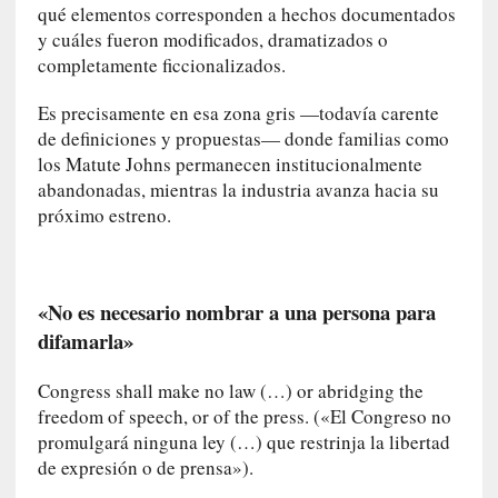
c
qué elementos corresponden a hechos documentados
o
y cuáles fueron modificados, dramatizados o
n
completamente ficcionalizados.
v
e
Es precisamente en esa zona gris —todavía carente
r
de definiciones y propuestas— donde familias como
s
los Matute Johns permanecen institucionalmente
a
abandonadas, mientras la industria avanza hacia su
c
próximo estreno.
i
ó
n
c
«No es necesario nombrar a una persona para
o
difamarla»
n
H
Congress shall make no law (…) or abridging the
a
freedom of speech, or of the press. («El Congreso no
n
promulgará ninguna ley (…) que restrinja la libertad
s
de expresión o de prensa»).
-