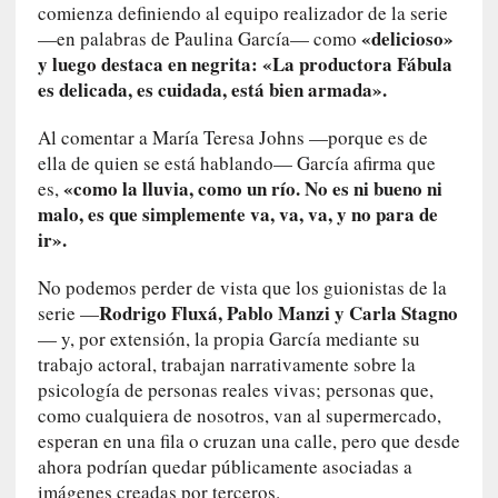
E
comienza definiendo al equipo realizador de la serie
l
«delicioso»
—en palabras de Paulina García— como
e
y luego destaca en negrita: «La productora Fábula
x
es delicada, es cuidada, está bien armada».
t
r
Al comentar a María Teresa Johns —porque es de
a
ella de quien se está hablando— García afirma que
n
«como la lluvia, como un río. No es ni bueno ni
es,
j
malo, es que simplemente va, va, va, y no para de
e
ir».
r
o
No podemos perder de vista que los guionistas de la
»
Rodrigo Fluxá, Pablo Manzi y Carla Stagno
serie —
:
— y, por extensión, la propia García mediante su
L
trabajo actoral, trabajan narrativamente sobre la
a
psicología de personas reales vivas; personas que,
b
como cualquiera de nosotros, van al supermercado,
a
esperan en una fila o cruzan una calle, pero que desde
n
ahora podrían quedar públicamente asociadas a
a
imágenes creadas por terceros.
l