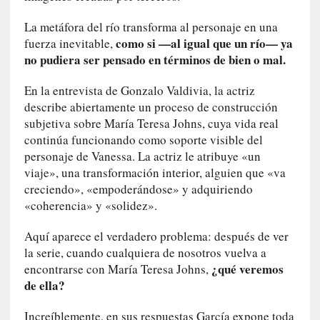
i
La metáfora del río transforma al personaje en una
d
como si —al igual que un río— ya
fuerza inevitable,
a
no pudiera ser pensado en términos de bien o mal.
d
d
En la entrevista de Gonzalo Valdivia, la actriz
e
l
describe abiertamente un proceso de construcción
a
subjetiva sobre María Teresa Johns, cuya vida real
v
continúa funcionando como soporte visible del
i
personaje de Vanessa. La actriz le atribuye «un
o
viaje», una transformación interior, alguien que «va
l
creciendo», «empoderándose» y adquiriendo
e
«coherencia» y «solidez».
n
c
Aquí aparece el verdadero problema: después de ver
i
la serie, cuando cualquiera de nosotros vuelva a
a
¿qué veremos
encontrarse con María Teresa Johns,
de ella?
[
E
Increíblemente, en sus respuestas García expone toda