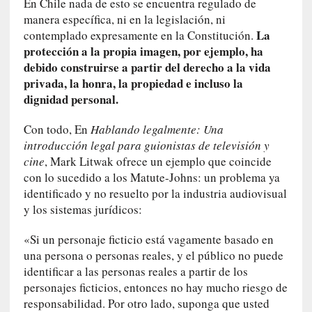
n
En Chile nada de esto se encuentra regulado de
a
manera específica, ni en la legislación, ni
v
La
contemplado expresamente en la Constitución.
e
protección a la propia imagen, por ejemplo, ha
n
debido construirse a partir del derecho a la vida
t
privada, la honra, la propiedad e incluso la
u
dignidad personal.
r
e
Con todo, En
Hablando legalmente: Una
r
introducción legal para guionistas de televisión y
o
cine
, Mark Litwak ofrece un ejemplo que coincide
e
con lo sucedido a los Matute-Johns: un problema ya
s
identificado y no resuelto por la industria audiovisual
c
y los sistemas jurídicos:
é
p
«Si un personaje ficticio está vagamente basado en
t
una persona o personas reales, y el público no puede
i
identificar a las personas reales a partir de los
c
personajes ficticios, entonces no hay mucho riesgo de
o
responsabilidad. Por otro lado, suponga que usted
y