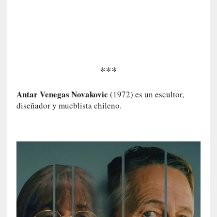
a
]
«
E
l
s
***
o
n
i
Antar Venegas Novakovic
(1972) es un escultor,
d
diseñador y mueblista chileno.
o
d
e
l
a
c
a
í
d
a