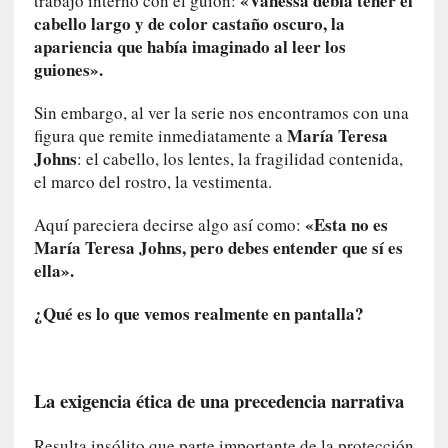
«Vanessa debía tener el
u
trabajo interno con el guion:
s
cabello largo y de color castaño oscuro, la
S
apariencia que había imaginado al leer los
a
guiones».
n
t
Sin embargo, al ver la serie nos encontramos con una
a
María Teresa
figura que remite inmediatamente a
C
Johns
: el cabello, los lentes, la fragilidad contenida,
r
el marco del rostro, la vestimenta.
u
z
«Esta no es
Aquí pareciera decirse algo así como:
:
María Teresa Johns, pero debes entender que sí es
«
ella».
N
o
¿Qué es lo que vemos realmente en pantalla?
h
a
y
n
La exigencia ética de una precedencia narrativa
a
d
Resulta insólito que parte importante de la protección