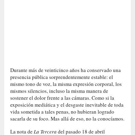
c
a
N
a
c
i
o
n
a
l
Durante más de veinticinco años ha conservado una
[
presencia pública sorprendentemente estable: el
E
mismo tono de voz, la misma expresión corporal, los
n
mismos silencios, incluso la misma manera de
s
sostener el dolor frente a las cámaras. Como si la
a
exposición mediática y el desgaste inevitable de toda
y
vida sometida a tales penas, no hubieran logrado
o
sacarla de su foco. Mas allá de eso, no la conocíamos.
]
«
La nota de
La Tercera
del pasado 18 de abril