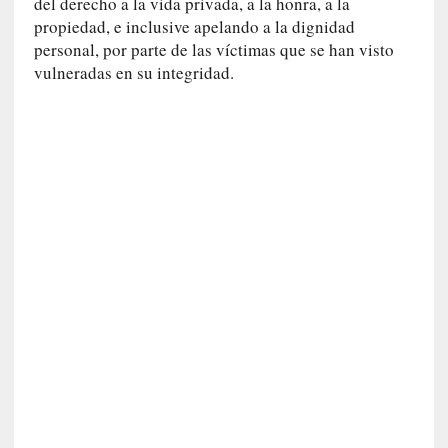
c
del derecho a la vida privada, a la honra, a la
a
propiedad, e inclusive apelando a la dignidad
]
personal, por parte de las víctimas que se han visto
«
vulneradas en su integridad.
L
a
n
a
t
u
r
a
l
e
z
a
d
e
l
a
s