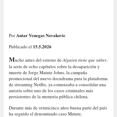
c
o
s
a
s
i
Antar Venegas Novakovic
Por
n
v
15.5.2026
Publicado el
i
s
M
ucho antes del estreno de
Alguien tiene que saber
,
i
la serie de ocho capítulos sobre la desaparición y
b
muerte de Jorge Matute Johns, la campaña
l
promocional del nuevo docudrama para la plataforma
e
s
de streaming Netflix, ya comenzaba a consolidar una
»
autoría sobre uno de los casos criminales más
:
persistentes de la memoria pública chilena.
R
e
Durante más de veinticinco años buena parte del país
a
ha seguido el denominado caso Matute,