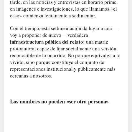
i
tarde, en las noticias y entrevistas en horario prime,
r
en imágenes e investigaciones, lo que llamamos «el
t
caso» comienza lentamente a sedimentar.
u
d
Con el tiempo, esta sedimentación da lugar a una —
e
voy a proponer de nuevo— verdadera
s
infraestructura pública del relato:
una matriz
y
protoautoral capaz de fijar socialmente una versión
d
reconocible de lo ocurrido. No porque equivalga a lo
e
vivido, sino porque constituye el conjunto de
f
representaciones institucional y públicamente más
e
cercanas a nosotros.
c
t
o
s
Los nombres no pueden «ser otra persona»
d
e
l
a
n