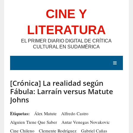
Saltar
CINE Y
al
contenido
LITERATURA
EL PRIMER DIARIO DIGITAL DE CRÍTICA
CULTURAL EN SUDAMÉRICA
MENÚ
[Crónica] La realidad según
E
Fábula: Larraín versus Matute
N
Johns
T
R
Etiquetas:
Álex Matute
Alfredo Castro
A
Alguien Tiene Que Saber
Antar Venegas Novakovic
D
Cine Chileno
Clemente Rodríguez
Gabriel Cañas
A