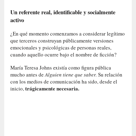
c
Un referente real, identificable y socialmente
o
activo
n
l
a
¿En qué momento comenzamos a considerar legítimo
O
que terceros construyan públicamente versiones
r
emocionales y psicológicas de personas reales,
q
cuando aquello ocurre bajo el nombre de ficción?
u
e
María Teresa Johns existía como figura pública
s
mucho antes de
Alguien tiene que saber.
Su relación
t
con los medios de comunicación ha sido, desde el
a
trágicamente necesaria.
inicio,
S
i
n
f
ó
n
i