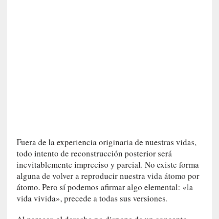
v
i
t
a
n
n
o
m
b
r
a
r
Fuera de la experiencia originaria de nuestras vidas,
[
todo intento de reconstrucción posterior será
C
inevitablemente impreciso y parcial. No existe forma
r
alguna de volver a reproducir nuestra vida átomo por
í
átomo. Pero sí podemos afirmar algo elemental: «la
t
vida vivida», precede a todas sus versiones.
i
c