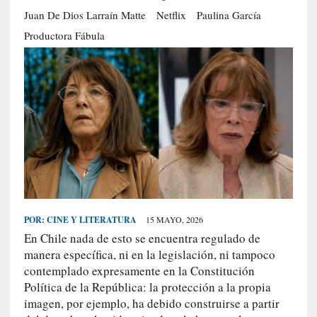
S
Juan De Dios Larraín Matte
Netflix
Paulina García
R
Productora Fábula
E
C
I
E
N
T
E
S
POR:
CINE Y LITERATURA
15 MAYO, 2026
[
En Chile nada de esto se encuentra regulado de
C
manera específica, ni en la legislación, ni tampoco
r
contemplado expresamente en la Constitución
í
t
Política de la República: la protección a la propia
i
imagen, por ejemplo, ha debido construirse a partir