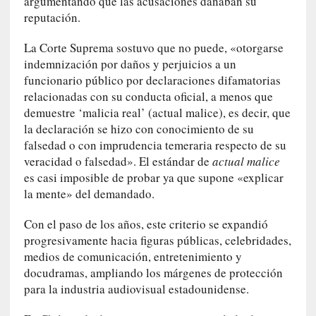
argumentando que las acusaciones dañaban su
t
reputación.
i
c
La Corte Suprema sostuvo que no puede, «otorgarse
a
indemnización por daños y perjuicios a un
]
funcionario público por declaraciones difamatorias
«
relacionadas con su conducta oficial, a menos que
C
demuestre ‘malicia real’ (actual malice), es decir, que
o
la declaración se hizo con conocimiento de su
r
falsedad o con imprudencia temeraria respecto de su
t
o
veracidad o falsedad». El estándar de
actual malice
M
es casi imposible de probar ya que supone «explicar
a
la mente» del demandado.
l
t
Con el paso de los años, este criterio se expandió
é
progresivamente hacia figuras públicas, celebridades,
s
medios de comunicación, entretenimiento y
»
docudramas, ampliando los márgenes de protección
:
para la industria audiovisual estadounidense.
U