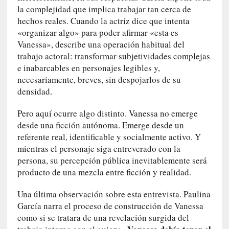
n
la complejidad que implica trabajar tan cerca de
t
hechos reales. Cuando la actriz dice que intenta
r
«organizar algo» para poder afirmar «esta es
e
Vanessa», describe una operación habitual del
v
trabajo actoral: transformar subjetividades complejas
i
e inabarcables en personajes legibles y,
s
necesariamente, breves, sin despojarlos de su
t
densidad.
a
]
Pero aquí ocurre algo distinto. Vanessa no emerge
A
desde una ficción autónoma. Emerge desde un
l
referente real, identificable y socialmente activo. Y
f
mientras el personaje siga entreverado con la
o
persona, su percepción pública inevitablemente será
n
producto de una mezcla entre ficción y realidad.
s
o
Una última observación sobre esta entrevista. Paulina
M
García narra el proceso de construcción de Vanessa
a
como si se tratara de una revelación surgida del
t