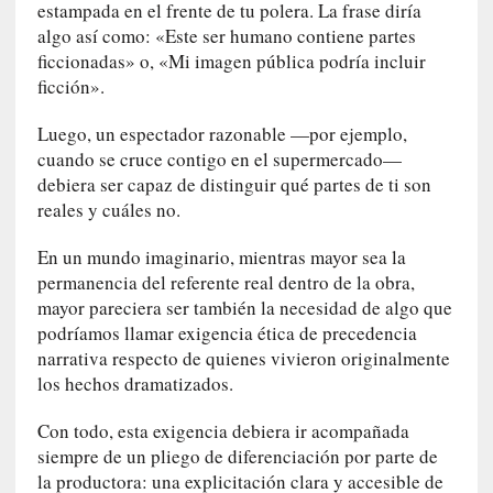
estampada en el frente de tu polera. La frase diría
a
algo así como: «Este ser humano contiene partes
n
ficcionadas» o, «Mi imagen pública podría incluir
u
ficción».
a
l
Luego, un espectador razonable —por ejemplo,
e
cuando se cruce contigo en el supermercado—
s
debiera ser capaz de distinguir qué partes de ti son
»
reales y cuáles no.
[
En un mundo imaginario, mientras mayor sea la
E
permanencia del referente real dentro de la obra,
n
mayor pareciera ser también la necesidad de algo que
s
podríamos llamar exigencia ética de precedencia
a
narrativa respecto de quienes vivieron originalmente
y
los hechos dramatizados.
o
]
Con todo, esta exigencia debiera ir acompañada
«
siempre de un pliego de diferenciación por parte de
E
n
la productora: una explicitación clara y accesible de