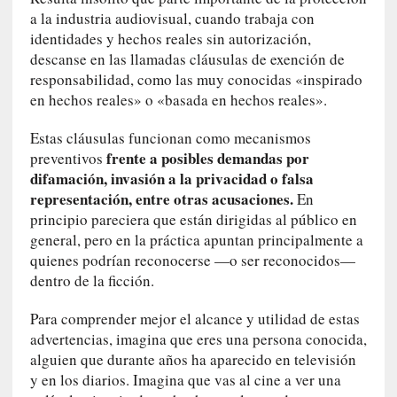
a
a la industria audiovisual, cuando trabaja con
m
identidades y hechos reales sin autorización,
á
descanse en las llamadas cláusulas de exención de
s
responsabilidad, como las muy conocidas «inspirado
n
en hechos reales» o «basada en hechos reales».
e
c
Estas cláusulas funcionan como mecanismos
e
frente a posibles demandas por
preventivos
s
difamación, invasión a la privacidad o falsa
a
representación, entre otras acusaciones.
En
r
principio pareciera que están dirigidas al público en
i
general, pero en la práctica apuntan principalmente a
o
quienes podrían reconocerse —o ser reconocidos—
q
dentro de la ficción.
u
e
Para comprender mejor el alcance y utilidad de estas
e
advertencias, imagina que eres una persona conocida,
m
alguien que durante años ha aparecido en televisión
a
y en los diarios. Imagina que vas al cine a ver una
n