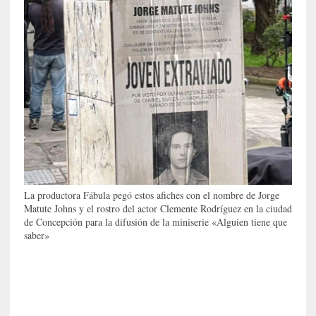
d
e
V
a
l
p
a
r
a
í
s
o
La productora Fábula pegó estos afiches con el nombre de Jorge
Matute Johns y el rostro del actor Clemente Rodríguez en la ciudad
[
de Concepción para la difusión de la miniserie «Alguien tiene que
C
saber»
r
í
t
i
c