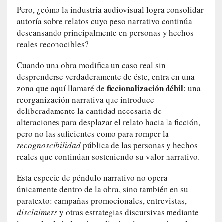
n
Pero, ¿cómo la industria audiovisual logra consolidar
i
autoría sobre relatos cuyo peso narrativo continúa
c
descansando principalmente en personas y hechos
a
reales reconocibles?
]
P
Cuando una obra modifica un caso real sin
a
desprenderse verdaderamente de éste, entra en una
l
ficcionalización débil
zona que aquí llamaré de
: una
a
reorganización narrativa que introduce
b
deliberadamente la cantidad necesaria de
r
alteraciones para desplazar el relato hacia la ficción,
a
pero no las suficientes como para romper la
s
recognoscibilidad
pública de las personas y hechos
d
reales que continúan sosteniendo su valor narrativo.
e
V
Esta especie de péndulo narrativo no opera
a
únicamente dentro de la obra, sino también en su
l
paratexto: campañas promocionales, entrevistas,
é
r
disclaimers
y otras estrategias discursivas mediante