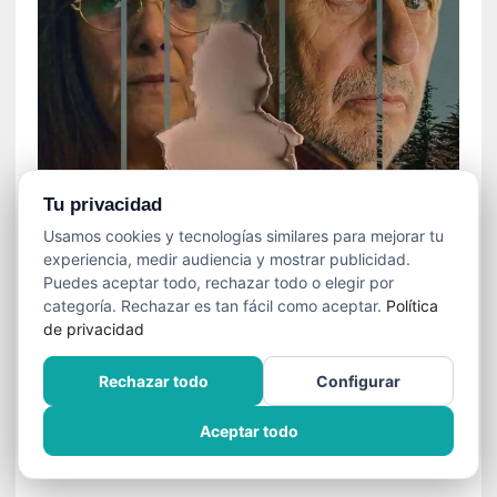
»
:
L
a
m
e
m
o
r
Tu privacidad
i
Usamos cookies y tecnologías similares para mejorar tu
a
experiencia, medir audiencia y mostrar publicidad.
d
Puedes aceptar todo, rechazar todo o elegir por
e
categoría. Rechazar es tan fácil como aceptar.
Política
l
de privacidad
o
s
Rechazar todo
Configurar
c
u
Aceptar todo
e
r
p