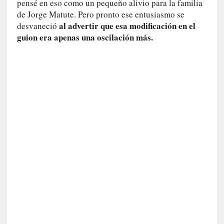
pensé en eso como un pequeño alivio para la familia
s
de Jorge Matute. Pero pronto ese entusiasmo se
al advertir que esa modificación en el
desvaneció
[
guion era apenas una oscilación más.
C
o
n
c
i
e
r
t
o
]
E
l
m
a
e
s
t