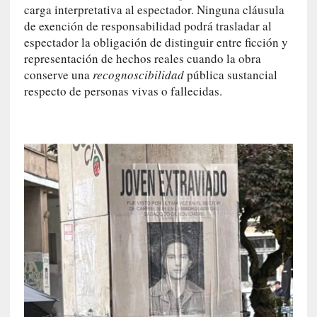
a
carga interpretativa al espectador. Ninguna cláusula
]
de exención de responsabilidad podrá trasladar al
C
espectador la obligación de distinguir entre ficción y
o
representación de hechos reales cuando la obra
n
conserve una
recognoscibilidad
pública sustancial
I
respecto de personas vivas o fallecidas.
b
a
r
r
a
e
n
L
a
E
s
c
a
l
a