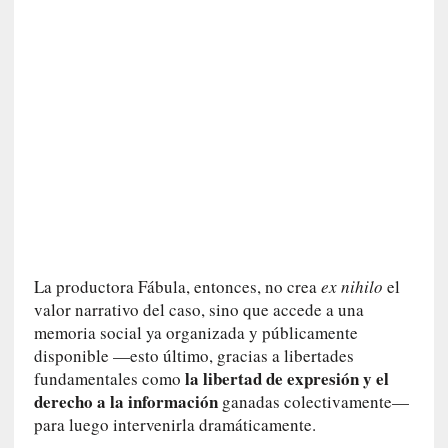
a
t
u
r
a
l
e
z
a
h
u
m
a
La productora Fábula, entonces, no crea
ex nihilo
el
n
valor narrativo del caso, sino que accede a una
a
memoria social ya organizada y públicamente
disponible —esto último, gracias a libertades
[
la libertad de expresión y el
fundamentales como
C
derecho a la información
ganadas colectivamente—
r
para luego intervenirla dramáticamente.
ó