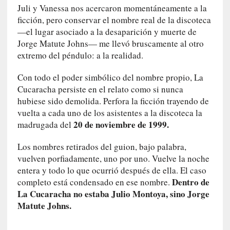
r
Juli y Vanessa nos acercaron momentáneamente a la
o
ficción, pero conservar el nombre real de la discoteca
P
—el lugar asociado a la desaparición y muerte de
a
Jorge Matute Johns— me llevó bruscamente al otro
s
extremo del péndulo: a la realidad.
c
a
Con todo el poder simbólico del nombre propio, La
l
Cucaracha persiste en el relato como si nunca
G
hubiese sido demolida. Perfora la ficción trayendo de
a
vuelta a cada uno de los asistentes a la discoteca la
l
20 de noviembre de 1999.
madrugada del
l
o
Los nombres retirados del guion, bajo palabra,
i
vuelven porfiadamente, uno por uno. Vuelve la noche
s
entera y todo lo que ocurrió después de ella. El caso
d
Dentro de
completo está condensado en ese nombre.
e
La Cucaracha no estaba Julio Montoya, sino Jorge
b
Matute Johns.
u
t
a