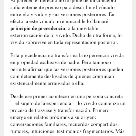
Al parecer, el derecho no dispone de un concepto
a
suficientemente preciso para describir el vínculo
]
entre «lo vivido» y sus versiones posteriores. En
«
efecto, a este vínculo irrenunciable lo llamaré
L
principio de precedencia
, o la inevitable
o
exteriorización de lo vivido. Dicho de otra forma, lo
p
vivido sobrevive en toda representación posterior.
r
o
Esta precedencia no transforma la experiencia vivida
h
en propiedad exclusiva de nadie. Pero tampoco
i
permite afirmar que las versiones posteriores queden
b
completamente desligadas de quienes continúan
i
existencialmente arraigados a ella.
d
o
Desde ese primer acontecer en una persona concreta
»
—el sujeto de la experiencia— lo vivido comienza un
:
proceso de trasvase y transformación. Primero
L
emerge en relatos próximos a su origen:
a
s
conversaciones familiares, recuerdos compartidos,
v
rumores, intuiciones, testimonios fragmentarios. Más