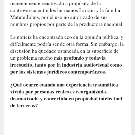
l
recientemente reactivado a propósito de la
i
controversia entre los hermanos Larraín y la familia
d
Matute Johns, por el uso no autorizado de sus
a
nombres propios por parte de la productora nacional.
d
e
La noticia ha encontrado eco en la opinión pública, y
s
difícilmente podría ser de otra forma. Sin embargo, la
q
discusión ha quedado estancada en la superficie de
u
profundo y todavía
un problema mucho más
e
irresuelto, tanto por la industria audiovisual como
l
por los sistemas jurídicos contemporáneos.
o
s
¿Qué ocurre cuando una experiencia traumática
a
vivida por personas reales es reorganizada,
d
dramatizada y convertida en propiedad intelectual
u
de terceros?
l
t
o
s
e