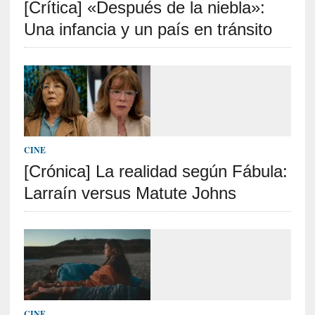
[Crítica] «Después de la niebla»:
t
r
Una infancia y un país en tránsito
á
i
l
e
r
q
u
e
CINE
s
[Crónica] La realidad según Fábula:
e
Larraín versus Matute Johns
e
x
t
i
e
n
d
e
CINE