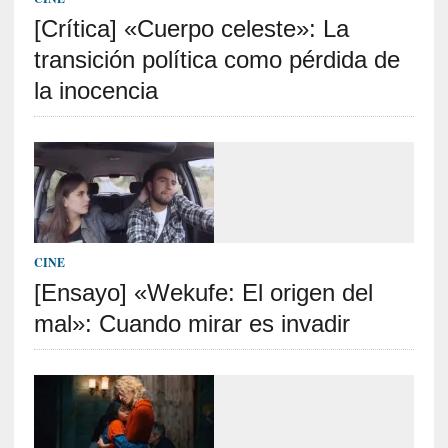
p
[Crítica] «Cuerpo celeste»: La
o
r
transición política como pérdida de
9
la inocencia
0
m
i
n
u
t
o
s
CINE
[Ensayo] «Wekufe: El origen del
[
C
mal»: Cuando mirar es invadir
r
í
t
i
c
a