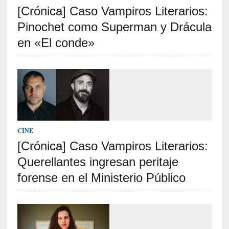
[Crónica] Caso Vampiros Literarios:
S
R
Pinochet como Superman y Drácula
E
en «El conde»
C
I
E
N
T
E
S
CINE
[Crónica] Caso Vampiros Literarios:
Querellantes ingresan peritaje
[
C
forense en el Ministerio Público
r
í
t
i