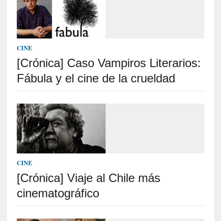
o
s
a
s
CINE
i
n
[Crónica] Caso Vampiros Literarios:
v
Fábula y el cine de la crueldad
i
s
i
b
l
e
s
»
CINE
:
[Crónica] Viaje al Chile más
R
e
cinematográfico
a
l