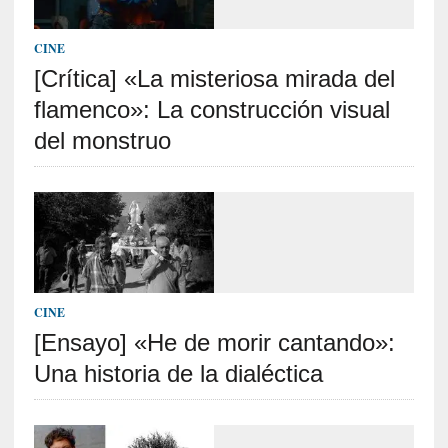
]
«
CINE
L
[Crítica] «La misteriosa mirada del
a
flamenco»: La construcción visual
n
a
del monstruo
t
u
r
a
l
e
z
a
CINE
d
[Ensayo] «He de morir cantando»:
e
Una historia de la dialéctica
l
a
s
c