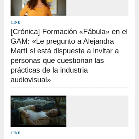
c
a
]
«
CINE
I
[Crónica] Formación «Fábula» en el
m
GAM: «Le pregunto a Alejandra
p
a
Martí si está dispuesta a invitar a
c
personas que cuestionan las
t
o
prácticas de la industria
m
audiovisual»
o
r
t
a
l
»
:
U
CINE
n