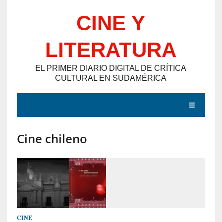
Saltar
CINE Y
al
contenido
LITERATURA
EL PRIMER DIARIO DIGITAL DE CRÍTICA
CULTURAL EN SUDAMÉRICA
MENÚ
Cine chileno
E
N
T
R
A
D
CINE
A