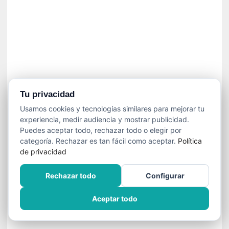
]
C
o
n
I
b
a
r
r
Tu privacidad
a
Usamos cookies y tecnologías similares para mejorar tu
e
experiencia, medir audiencia y mostrar publicidad.
n
Puedes aceptar todo, rechazar todo o elegir por
L
categoría. Rechazar es tan fácil como aceptar.
Política
a
de privacidad
E
s
Rechazar todo
Configurar
c
a
Aceptar todo
l
a
d