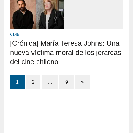
i
d
a
d
e
s
CINE
q
[Crónica] María Teresa Johns: Una
u
nueva víctima moral de los jerarcas
e
l
del cine chileno
o
s
Paginación
a
1
2
…
9
»
d
de
u
l
entradas
t
o
s
e
v