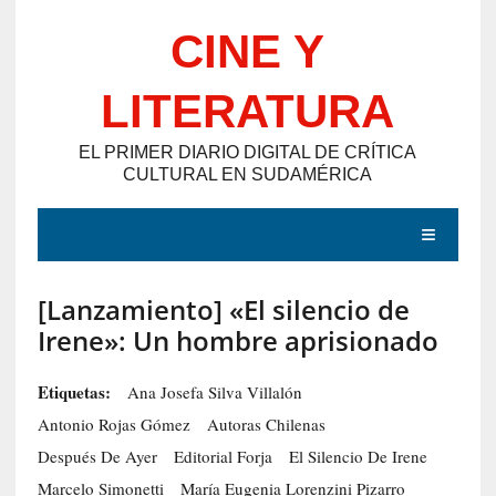
Saltar
CINE Y
al
contenido
LITERATURA
EL PRIMER DIARIO DIGITAL DE CRÍTICA
CULTURAL EN SUDAMÉRICA
MENÚ
[Lanzamiento] «El silencio de
E
Irene»: Un hombre aprisionado
N
T
Etiquetas:
Ana Josefa Silva Villalón
R
Antonio Rojas Gómez
Autoras Chilenas
A
Después De Ayer
Editorial Forja
El Silencio De Irene
D
Marcelo Simonetti
María Eugenia Lorenzini Pizarro
A