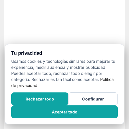
»
:
L
a
m
e
m
o
r
Tu privacidad
i
Usamos cookies y tecnologías similares para mejorar tu
a
experiencia, medir audiencia y mostrar publicidad.
d
Puedes aceptar todo, rechazar todo o elegir por
e
categoría. Rechazar es tan fácil como aceptar.
Política
l
de privacidad
o
s
Rechazar todo
Configurar
c
u
Aceptar todo
e
r
p