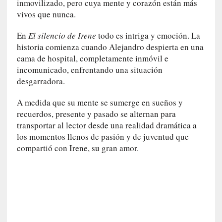
inmovilizado, pero cuya mente y corazón están más
l
vivos que nunca.
i
d
En
El silencio de Irene
todo es intriga y emoción. La
a
historia comienza cuando Alejandro despierta en una
d
e
cama de hospital, completamente inmóvil e
s
incomunicado, enfrentando una situación
q
desgarradora.
u
e
A medida que su mente se sumerge en sueños y
l
recuerdos, presente y pasado se alternan para
o
transportar al lector desde una realidad dramática a
s
los momentos llenos de pasión y de juventud que
a
compartió con Irene, su gran amor.
d
u
l
t
o
s
e