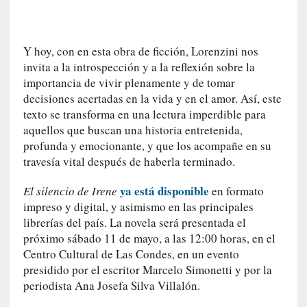
a
t
u
Y hoy, con en esta obra de ficción, Lorenzini nos
r
invita a la introspección y a la reflexión sobre la
a
importancia de vivir plenamente y de tomar
l
decisiones acertadas en la vida y en el amor. Así, este
e
texto se transforma en una lectura imperdible para
z
aquellos que buscan una historia entretenida,
a
profunda y emocionante, y que los acompañe en su
h
travesía vital después de haberla terminado.
u
m
ya está disponible
El silencio de Irene
en formato
a
impreso y digital, y asimismo en las principales
n
librerías del país. La novela será presentada el
a
próximo sábado 11 de mayo, a las 12:00 horas, en el
[
Centro Cultural de Las Condes, en un evento
C
presidido por el escritor Marcelo Simonetti y por la
r
periodista Ana Josefa Silva Villalón.
ó