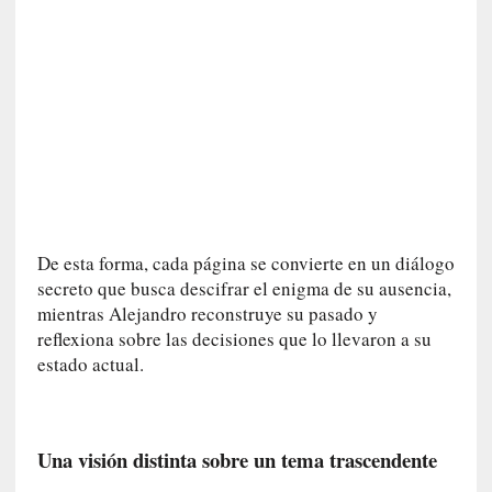
v
i
t
a
n
n
o
m
b
r
De esta forma, cada página se convierte en un diálogo
a
secreto que busca descifrar el enigma de su ausencia,
r
mientras Alejandro reconstruye su pasado y
[
reflexiona sobre las decisiones que lo llevaron a su
C
estado actual.
r
í
t
i
Una visión distinta sobre un tema trascendente
c