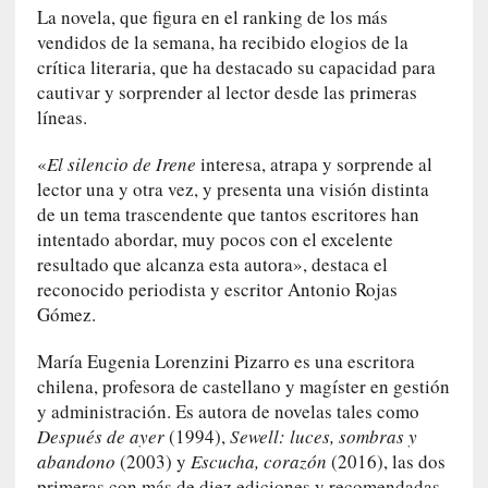
a
La novela, que figura en el ranking de los más
]
vendidos de la semana, ha recibido elogios de la
«
crítica literaria, que ha destacado su capacidad para
L
cautivar y sorprender al lector desde las primeras
o
líneas.
p
r
«
El silencio de Irene
interesa, atrapa y sorprende al
o
lector una y otra vez, y presenta una visión distinta
h
de un tema trascendente que tantos escritores han
i
intentado abordar, muy pocos con el excelente
b
resultado que alcanza esta autora», destaca el
i
reconocido periodista y escritor Antonio Rojas
d
Gómez.
o
»
María Eugenia Lorenzini Pizarro es una escritora
:
chilena, profesora de castellano y magíster en gestión
L
y administración. Es autora de novelas tales como
a
Después de ayer
(1994),
Sewell: luces, sombras y
s
abandono
(2003) y
Escucha, corazón
(2016), las dos
v
primeras con más de diez ediciones y recomendadas