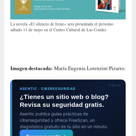
r
o
P
a
La novela «El silencio de Irene» será presentada el próximo
s
sábado 11 de mayo en el Centro Cultural de Las Condes
c
a
l
G
a
Imagen destacada:
María Eugenia Lorenzini Pizarro.
l
l
o
Asentic
i
ASENTIC · CIBERSEGURIDAD
s
¿Tienes un sitio web o blog?
d
Revisa su seguridad gratis.
e
Asentic publica guías prácticas de
b
ciberseguridad y ofrece FreeScan, un
u
diagnóstico gratuito de tu sitio en un minuto.
t
a