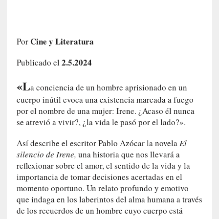
c
o
s
a
Cine y Literatura
Por
s
i
2.5.2024
Publicado el
n
v
«L
a conciencia de un hombre aprisionado en un
i
cuerpo inútil evoca una existencia marcada a fuego
s
por el nombre de una mujer: Irene. ¿Acaso él nunca
i
se atrevió a vivir?, ¿la vida le pasó por el lado?».
b
l
Así describe el escritor Pablo Azócar la novela
El
e
silencio de Irene,
una historia que nos llevará a
s
reflexionar sobre el amor, el sentido de la vida y la
»
importancia de tomar decisiones acertadas en el
:
momento oportuno. Un relato profundo y emotivo
R
que indaga en los laberintos del alma humana a través
e
de los recuerdos de un hombre cuyo cuerpo está
a