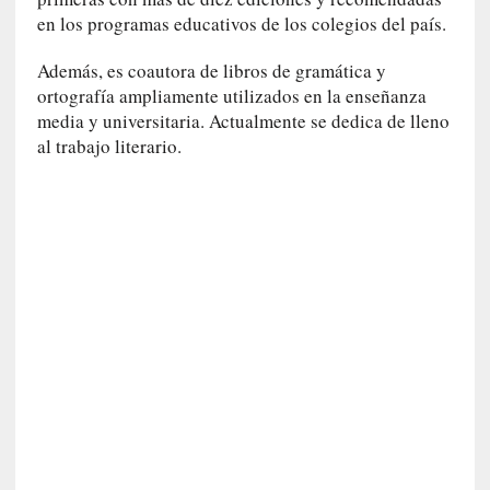
i
en los programas educativos de los colegios del país.
r
t
Además, es coautora de libros de gramática y
u
ortografía ampliamente utilizados en la enseñanza
d
media y universitaria. Actualmente se dedica de lleno
e
al trabajo literario.
s
y
d
e
f
e
c
t
o
s
d
e
l
a
n