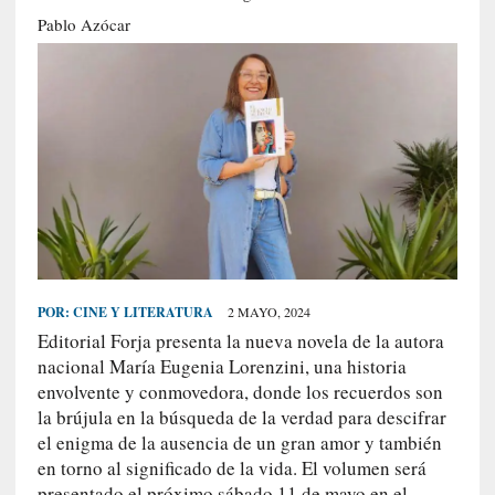
S
Pablo Azócar
R
E
C
I
E
N
T
E
S
POR:
CINE Y LITERATURA
2 MAYO, 2024
Editorial Forja presenta la nueva novela de la autora
[
nacional María Eugenia Lorenzini, una historia
C
envolvente y conmovedora, donde los recuerdos son
r
la brújula en la búsqueda de la verdad para descifrar
í
el enigma de la ausencia de un gran amor y también
t
en torno al significado de la vida. El volumen será
i
presentado el próximo sábado 11 de mayo en el