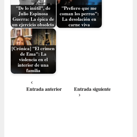
E
l
"De lo inútil", de
"Prefiero que me
Julio Espinosa
coman los perros":
e
Guerra: La épica de
La desolación en
x
un ejercicio obsoleto
carne viva
t
r
a
n
[Crónica] "El crimen
de Ema": La
j
violencia en el
e
interior de una
r
familia
o
»
:
Entrada anterior
Entrada siguiente
L
a
b
a
n
a
l