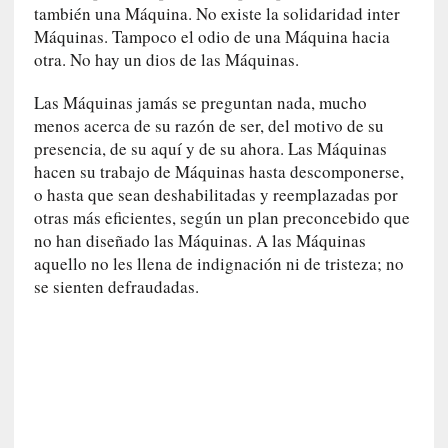
d
también una Máquina. No existe la solidaridad inter
a
Máquinas. Tampoco el odio de una Máquina hacia
c
otra. No hay un dios de las Máquinas.
o
n
Las Máquinas jamás se preguntan nada, mucho
c
menos acerca de su razón de ser, del motivo de su
r
presencia, de su aquí y de su ahora. Las Máquinas
e
hacen su trabajo de Máquinas hasta descomponerse,
t
o hasta que sean deshabilitadas y reemplazadas por
a
otras más eficientes, según un plan preconcebido que
no han diseñado las Máquinas. A las Máquinas
[
aquello no les llena de indignación ni de tristeza; no
C
se sienten defraudadas.
r
í
t
i
c
a
]
«