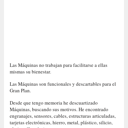
I
m
p
a
c
t
o
m
o
r
Las Máquinas no trabajan para facilitarse a ellas
t
mismas su bienestar.
a
l
Las Máquinas son funcionales y descartables para el
»
Gran Plan.
:
U
Desde que tengo memoria he descuartizado
n
Máquinas, buscando sus motivos. He encontrado
t
engranajes, sensores, cables, estructuras articuladas,
r
tarjetas electrónicas, hierro, metal, plástico, silicio,
á