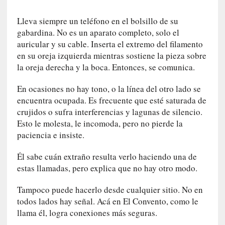
n
Lleva siempre un teléfono en el bolsillo de su
e
gabardina. No es un aparato completo, solo el
r
a
auricular y su cable. Inserta el extremo del filamento
c
en su oreja izquierda mientras sostiene la pieza sobre
c
la oreja derecha y la boca. Entonces, se comunica.
e
s
En ocasiones no hay tono, o la línea del otro lado se
o
encuentra ocupada. Es frecuente que esté saturada de
a
crujidos o sufra interferencias y lagunas de silencio.
e
Esto le molesta, le incomoda, pero no pierde la
s
paciencia e insiste.
e
e
Él sabe cuán extraño resulta verlo haciendo una de
s
estas llamadas, pero explica que no hay otro modo.
p
a
Tampoco puede hacerlo desde cualquier sitio. No en
c
todos lados hay señal. Acá en El Convento, como le
i
llama él, logra conexiones más seguras.
o