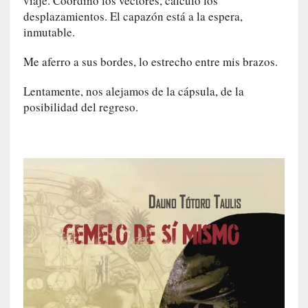
viaje. Coordino los vectores, calculo los
c
desplazamientos. El capazón está a la espera,
a
inmutable.
l
G
Me aferro a sus bordes, lo estrecho entre mis brazos.
a
l
Lentamente, nos alejamos de la cápsula, de la
l
posibilidad del regreso.
o
i
s
d
e
b
u
t
a
c
o
n
l