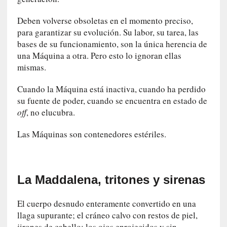
0
Deben volverse obsoletas en el momento preciso,
m
para garantizar su evolución. Su labor, su tarea, las
i
bases de su funcionamiento, son la única herencia de
n
u
una Máquina a otra. Pero esto lo ignoran ellas
t
mismas.
o
s
Cuando la Máquina está inactiva, cuando ha perdido
su fuente de poder, cuando se encuentra en estado de
[
off
, no elucubra.
C
r
Las Máquinas son contenedores estériles.
í
t
i
c
La Maddalena, tritones y sirenas
a
]
El cuerpo desnudo enteramente convertido en una
«
llaga supurante; el cráneo calvo con restos de piel,
L
jirones de cabello; los ojos enrojecidos y sin