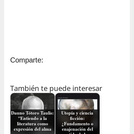
i
s
t
a
]
A
l
f
o
Comparte:
n
s
o
M
También te puede interesar
a
t
u
s
Dauno Tótoro Taulis:
Utopía y ciencia
S
"Entiendo a la
ficción:
literatura como
¿Fundamento o
a
expresión del alma
enajenación del
n