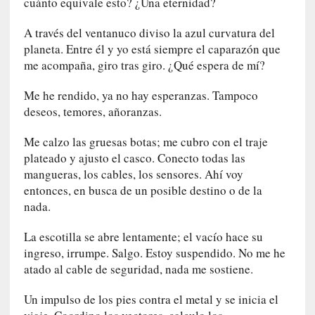
o
cuánto equivale esto? ¿Una eternidad?
n
A través del ventanuco diviso la azul curvatura del
c
i
planeta. Entre él y yo está siempre el caparazón que
e
me acompaña, giro tras giro. ¿Qué espera de mí?
r
t
Me he rendido, ya no hay esperanzas. Tampoco
o
deseos, temores, añoranzas.
]
E
Me calzo las gruesas botas; me cubro con el traje
l
plateado y ajusto el casco. Conecto todas las
m
mangueras, los cables, los sensores. Ahí voy
a
entonces, en busca de un posible destino o de la
e
nada.
s
t
La escotilla se abre lentamente; el vacío hace su
r
ingreso, irrumpe. Salgo. Estoy suspendido. No me he
o
atado al cable de seguridad, nada me sostiene.
P
a
Un impulso de los pies contra el metal y se inicia el
s