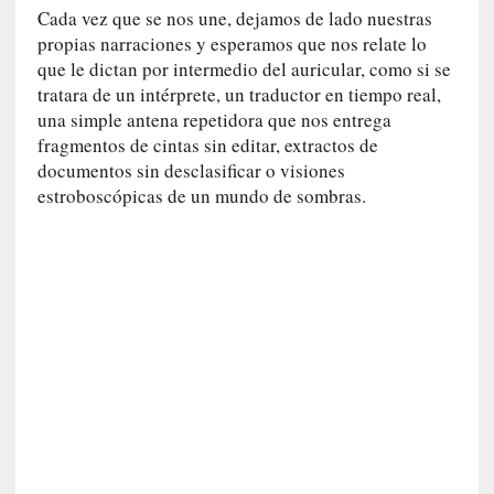
Cada vez que se nos une, dejamos de lado nuestras
r
propias narraciones y esperamos que nos relate lo
a
e
que le dictan por intermedio del auricular, como si se
l
tratara de un intérprete, un traductor en tiempo real,
f
una simple antena repetidora que nos entrega
a
fragmentos de cintas sin editar, extractos de
n
documentos sin desclasificar o visiones
t
estroboscópicas de un mundo de sombras.
a
s
m
a
»
:
L
a
h
i
s
t