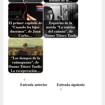
y…
sentido de lo…
t
a
C
r
El primer capítulo de
Esquirlas de la
u
"Cuando los hijos
novela "La sonrisa
z
duermen", de Juan
del caimán", de
:
Carlos…
Dauno Tótoro Taulis
«
N
o
h
"Los tiempos de la
a
caimaguana", de
y
Dauno Tótoro Taulis:
n
La recuperación…
a
d
Entrada anterior
Entrada siguiente
a
m
á
s