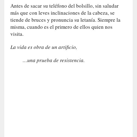
q
Antes de sacar su teléfono del bolsillo, sin saludar
u
más que con leves inclinaciones de la cabeza, se
e
tiende de bruces y pronuncia su letanía. Siempre la
a
misma, cuando es el primero de ellos quien nos
d
visita.
m
i
La vida es obra de un artificio,
n
i
…una prueba de resistencia.
s
t
r
a
A
l
e
j
a
n
d