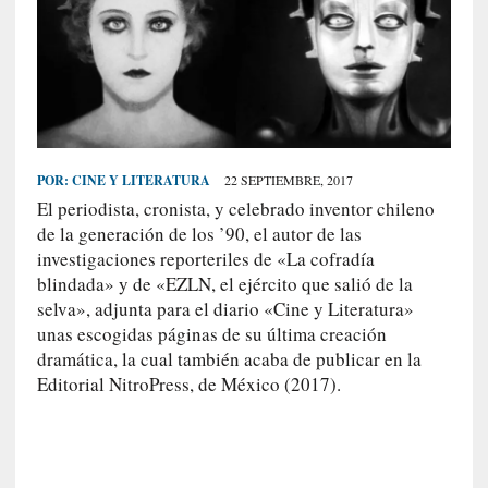
S
R
E
C
I
E
POR:
CINE Y LITERATURA
22 SEPTIEMBRE, 2017
N
El periodista, cronista, y celebrado inventor chileno
T
de la generación de los ’90, el autor de las
E
investigaciones reporteriles de «La cofradía
S
blindada» y de «EZLN, el ejército que salió de la
selva», adjunta para el diario «Cine y Literatura»
unas escogidas páginas de su última creación
[
dramática, la cual también acaba de publicar en la
E
Editorial NitroPress, de México (2017).
n
t
r
e