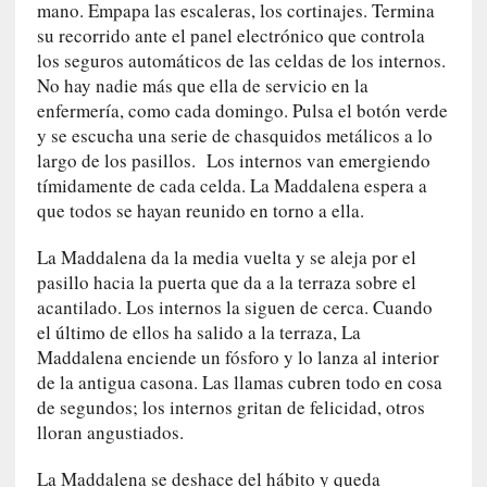
a
mano. Empapa las escaleras, los cortinajes. Termina
l
su recorrido ante el panel electrónico que controla
e
los seguros automáticos de las celdas de los internos.
z
No hay nadie más que ella de servicio en la
a
enfermería, como cada domingo. Pulsa el botón verde
h
y se escucha una serie de chasquidos metálicos a lo
u
largo de los pasillos. Los internos van emergiendo
m
tímidamente de cada celda. La Maddalena espera a
a
que todos se hayan reunido en torno a ella.
n
a
La Maddalena da la media vuelta y se aleja por el
pasillo hacia la puerta que da a la terraza sobre el
[
acantilado. Los internos la siguen de cerca. Cuando
C
el último de ellos ha salido a la terraza, La
r
Maddalena enciende un fósforo y lo lanza al interior
ó
de la antigua casona. Las llamas cubren todo en cosa
n
de segundos; los internos gritan de felicidad, otros
i
lloran angustiados.
c
a
La Maddalena se deshace del hábito y queda
]