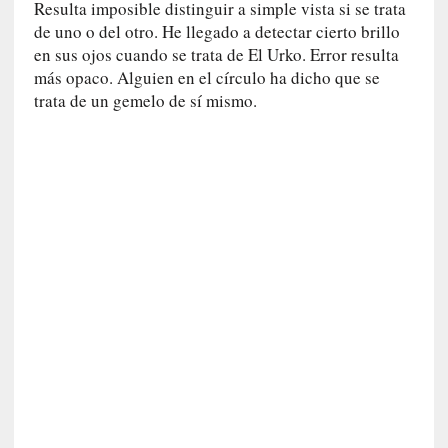
r
Resulta imposible distinguir a simple vista si se trata
i
de uno o del otro. He llegado a detectar cierto brillo
o
en sus ojos cuando se trata de El Urko. Error resulta
s
más opaco. Alguien en el círculo ha dicho que se
:
trata de un gemelo de sí mismo.
«
N
o
s
e
n
c
a
n
t
a
r
í
a
t
e