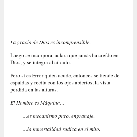
r
a
M
a
r
t
í
La gracia de Dios es incomprensible.
»
Luego se incorpora, aclara que jamás ha creído en
[
Dios, y se integra al círculo.
E
n
Pero si es Error quien acude, entonces se tiende de
s
espaldas y recita con los ojos abiertos, la vista
a
perdida en las alturas.
y
o
El Hombre es Máquina…
]
«
…es mecanismo puro, engranaje.
E
…la inmortalidad radica en el mito.
n
t