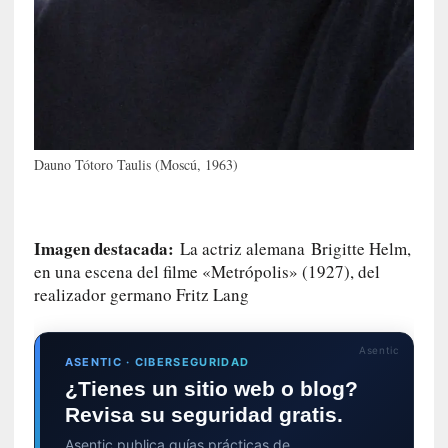
r
a
n
j
e
r
o
Dauno Tótoro Taulis (Moscú, 1963)
»
:
L
a
Imagen destacada:
La actriz alemana Brigitte Helm,
b
en una escena del filme «Metrópolis» (1927), del
a
realizador germano Fritz Lang
n
a
l
Asentic
i
ASENTIC · CIBERSEGURIDAD
d
¿Tienes un sitio web o blog?
a
Revisa su seguridad gratis.
d
Asentic publica guías prácticas de