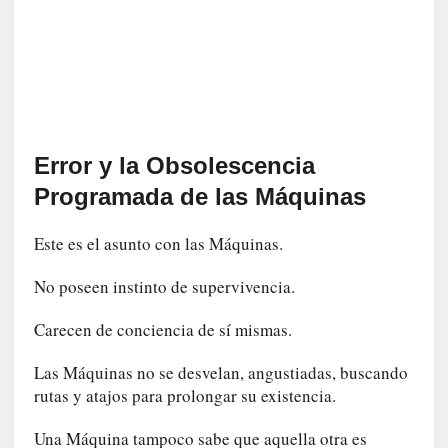
o
r
i
a
f
i
l
Error y la Obsolescencia
t
r
Programada de las Máquinas
a
d
Este es el asunto con las Máquinas.
a
p
No poseen instinto de supervivencia.
o
r
Carecen de conciencia de sí mismas.
u
n
Las Máquinas no se desvelan, angustiadas, buscando
a
rutas y atajos para prolongar su existencia.
v
i
Una Máquina tampoco sabe que aquella otra es