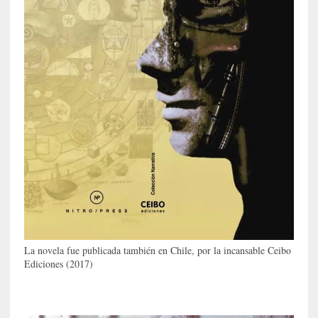
a
O
r
q
u
e
s
t
a
S
i
n
f
ó
n
i
La novela fue publicada también en Chile, por la incansable Ceibo
c
Ediciones (2017)
a
N
a