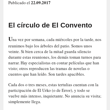
22.09.2017
Publicado el
e
l
c
a
El círculo de El Convento
s
o
V
U
na vez por semana, cada miércoles por la tarde, nos
a
reunimos bajo los árboles del patio. Somos unos
m
veinte. Si bien cerca de la mitad guarda silencio
p
durante estas reuniones, los demás toman turnos para
i
narrar. Hay especialistas en contar películas que han
r
visto; otros reproducen las tramas de novelas o
o
s
cuentos que han leído. Son tardes apacibles.
L
Cada dos o tres meses, estas tertulias cuentan con la
i
t
participación de El Urko (o de Error), y todo se
e
vuelve más intenso, inquietante. No anuncia su visita;
r
simplemente llega.
a