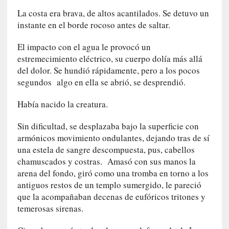
s
La costa era brava, de altos acantilados. Se detuvo un
i
n
instante en el borde rocoso antes de saltar.
v
El impacto con el agua le provocó un
i
s
estremecimiento eléctrico, su cuerpo dolía más allá
i
del dolor. Se hundió rápidamente, pero a los pocos
b
segundos algo en ella se abrió, se desprendió.
l
e
Había nacido la creatura.
s
»
Sin dificultad, se desplazaba bajo la superficie con
:
armónicos movimiento ondulantes, dejando tras de sí
R
una estela de sangre descompuesta, pus, cabellos
e
chamuscados y costras. Amasó con sus manos la
a
arena del fondo, giró como una tromba en torno a los
l
antiguos restos de un templo sumergido, le pareció
i
que la acompañaban decenas de eufóricos tritones y
d
temerosas sirenas.
a
d