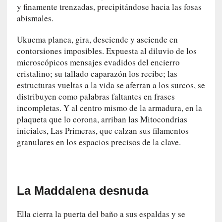
o
y finamente trenzadas, precipitándose hacia las fosas
p
abismales.
r
o
Ukucma planea, gira, desciende y asciende en
h
contorsiones imposibles. Expuesta al diluvio de los
i
microscópicos mensajes evadidos del encierro
b
cristalino; su tallado caparazón los recibe; las
i
estructuras vueltas a la vida se aferran a los surcos, se
d
distribuyen como palabras faltantes en frases
o
incompletas. Y al centro mismo de la armadura, en la
»
plaqueta que lo corona, arriban las Mitocondrias
:
iniciales, Las Primeras, que calzan sus filamentos
L
granulares en los espacios precisos de la clave.
a
s
v
i
r
La Maddalena desnuda
t
u
Ella cierra la puerta del baño a sus espaldas y se
d