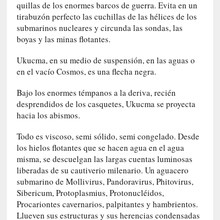
n
quillas de los enormes barcos de guerra. Evita en un
n
tirabuzón perfecto las cuchillas de las hélices de los
o
submarinos nucleares y circunda las sondas, las
m
boyas y las minas flotantes.
b
r
Ukucma, en su medio de suspensión, en las aguas o
a
en el vacío Cosmos, es una flecha negra.
r
Bajo los enormes témpanos a la deriva, recién
[
desprendidos de los casquetes, Ukucma se proyecta
C
hacia los abismos.
r
í
Todo es viscoso, semi sólido, semi congelado. Desde
t
los hielos flotantes que se hacen agua en el agua
i
misma, se descuelgan las largas cuentas luminosas
c
liberadas de su cautiverio milenario. Un aguacero
a
submarino de Mollivirus, Pandoravirus, Phitovirus,
]
Sibericum, Protoplasmius, Protonucléidos,
«
Procariontes cavernarios, palpitantes y hambrientos.
L
Llueven sus estructuras y sus herencias condensadas