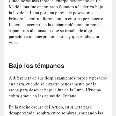
Cinco horas más tarde, el cuerpo deformado de La
e
Maddalena fue encontrado flotando a la deriva bajo
s
la luz de la Luna por una pareja de pescadores.
q
Primero la confundieron con un enorme pez muerto.
u
Luego, al acercarla a la embarcación con un remo, se
e
espantaron al constatar que se trataba de algo
l
parecido a un cuerpo humano… y que estaba con
o
vida.
s
a
d
u
Bajo los témpanos
l
t
A diferencia de sus desplazamientos torpes y pesados
o
en tierra, cuando se arrastra penosamente por la
s
arena para desovar bajo la luz de la Luna, Ukucma
e
cobra gracia en las aguas del Océano.
v
i
En la noche oscura del Ártico, su silueta pasa
t
desapercibida, sombra entre sombras, sorteando las
a