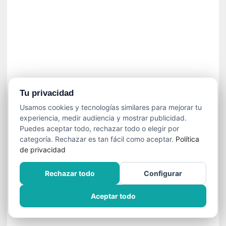
n
e
c
e
s
a
r
i
o
Tu privacidad
q
Usamos cookies y tecnologías similares para mejorar tu
u
experiencia, medir audiencia y mostrar publicidad.
e
Puedes aceptar todo, rechazar todo o elegir por
e
categoría. Rechazar es tan fácil como aceptar.
Política
m
de privacidad
a
n
Rechazar todo
Configurar
c
i
Aceptar todo
p
a
r