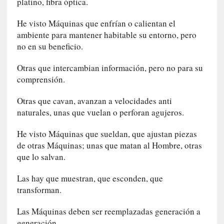
platino, fibra óptica.
i
l
He visto Máquinas que enfrían o calientan el
e
ambiente para mantener habitable su entorno, pero
r
no en su beneficio.
q
u
Otras que intercambian información, pero no para su
e
comprensión.
s
e
Otras que cavan, avanzan a velocidades anti
e
naturales, unas que vuelan o perforan agujeros.
x
t
He visto Máquinas que sueldan, que ajustan piezas
i
de otras Máquinas; unas que matan al Hombre, otras
e
que lo salvan.
n
d
Las hay que muestran, que esconden, que
e
transforman.
p
o
Las Máquinas deben ser reemplazadas generación a
r
generación.
9