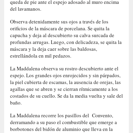
queda de pie ante el espejo adosado al muro encima
e
del lavamanos.
s
y
Observa detenidamente sus ojos a través de los
d
orificios de la máscara de porcelana. Se quita la
e
capucha y deja al descubierto su calva surcada de
f
profundas arrugas. Luego, con delicadeza, se quita la
e
máscara y la deja caer sobre las baldosas,
c
estrellándola en mil pedazos.
t
o
La Maddalena observa su rostro descubierto ante el
s
espejo. Los grandes ojos enrojecidos y sin párpados,
d
la piel cubierta de escamas, la ausencia de orejas, las
e
agallas que se abren y se cierran rítmicamente a los
l
costados de su cuello. Se da la media vuelta y sale del
a
n
baño.
a
La Maddalena recorre los pasillos del Convento,
t
u
derramando a su paso el combustible que emerge a
r
borbotones del bidón de aluminio que lleva en la