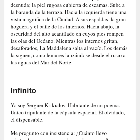
desnuda; la piel rugosa cubierta de escamas. Sube a
P
la baranda de la terraza. Hacia la izquierda tiene una
a
vista magnífica de la Ciudad. A sus espaldas, la gran
l
hoguera y el baile de los internos. Hacia abajo, la
a
oscuridad del alto acantilado en cuyos pies rompen
b
r
las olas del Océano. Mientras los internos gritan,
a
desaforados, La Maddalena salta al vacío. Los demás
s
la siguen, como lémures lanzándose desde el risco a
d
las aguas del Mar del Norte.
e
V
a
l
Infinito
é
r
Yo soy Serguei Krikialov. Habitante de un poema.
y
Único tripulante de la cápsula espacial. El olvidado,
:
el dispensable.
L
a
Me pregunto con insistencia: ¿Cuánto llevo
s