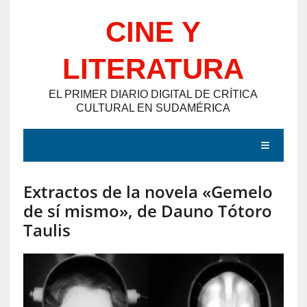
Saltar
CINE Y
al
contenido
LITERATURA
EL PRIMER DIARIO DIGITAL DE CRÍTICA
CULTURAL EN SUDAMÉRICA
MENÚ
Extractos de la novela «Gemelo
E
de sí mismo», de Dauno Tótoro
N
Taulis
T
R
A
D
A