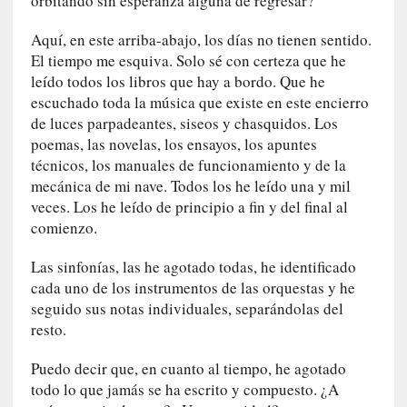
orbitando sin esperanza alguna de regresar?
m
e
Aquí, en este arriba-abajo, los días no tienen sentido.
m
El tiempo me esquiva. Solo sé con certeza que he
o
leído todos los libros que hay a bordo. Que he
r
escuchado toda la música que existe en este encierro
i
de luces parpadeantes, siseos y chasquidos. Los
a
poemas, las novelas, los ensayos, los apuntes
s
técnicos, los manuales de funcionamiento y de la
n
mecánica de mi nave. Todos los he leído una y mil
o
veces. Los he leído de principio a fin y del final al
v
comienzo.
e
l
Las sinfonías, las he agotado todas, he identificado
a
cada uno de los instrumentos de las orquestas y he
d
seguido sus notas individuales, separándolas del
a
resto.
s
Puedo decir que, en cuanto al tiempo, he agotado
[
todo lo que jamás se ha escrito y compuesto. ¿A
C