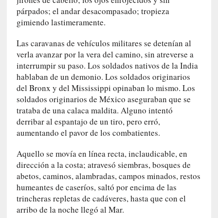
a
párpados; el andar desacompasado; tropieza
n
gimiendo lastimeramente.
a
t
Las caravanas de vehículos militares se detenían al
u
verla avanzar por la vera del camino, sin atreverse a
r
interrumpir su paso. Los soldados nativos de la India
a
hablaban de un demonio. Los soldados originarios
l
del Bronx y del Mississippi opinaban lo mismo. Los
e
soldados originarios de México aseguraban que se
z
trataba de una calaca maldita. Alguno intentó
a
derribar al espantajo de un tiro, pero erró,
d
aumentando el pavor de los combatientes.
e
l
Aquello se movía en línea recta, inclaudicable, en
a
dirección a la costa; atravesó siembras, bosques de
s
abetos, caminos, alambradas, campos minados, restos
c
humeantes de caseríos, saltó por encima de las
o
trincheras repletas de cadáveres, hasta que con el
s
a
arribo de la noche llegó al Mar.