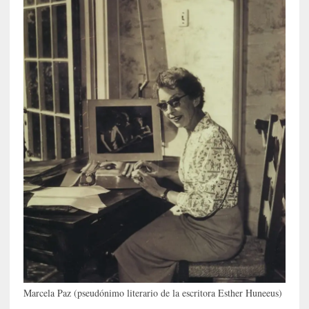
s
c
o
s
a
s
i
n
v
i
s
i
b
l
e
s
»
:
R
Marcela Paz (pseudónimo literario de la escritora Esther Huneeus)
e