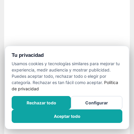
í
t
i
c
a
]
«
C
o
Tu privacidad
r
Usamos cookies y tecnologías similares para mejorar tu
t
experiencia, medir audiencia y mostrar publicidad.
o
Puedes aceptar todo, rechazar todo o elegir por
M
categoría. Rechazar es tan fácil como aceptar.
Política
a
de privacidad
l
t
Rechazar todo
Configurar
é
s
Aceptar todo
»
:
U