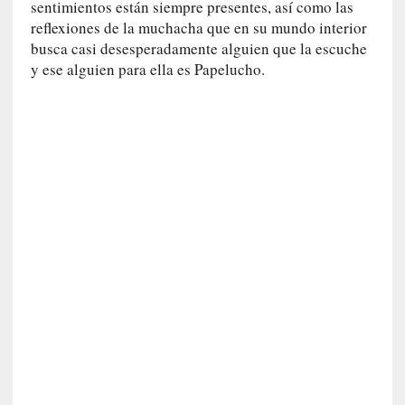
sentimientos están siempre presentes, así como las
i
reflexiones de la muchacha que en su mundo interior
c
busca casi desesperadamente alguien que la escuche
a
y ese alguien para ella es Papelucho.
]
«
I
m
p
a
c
t
o
m
o
r
t
a
l
»
: