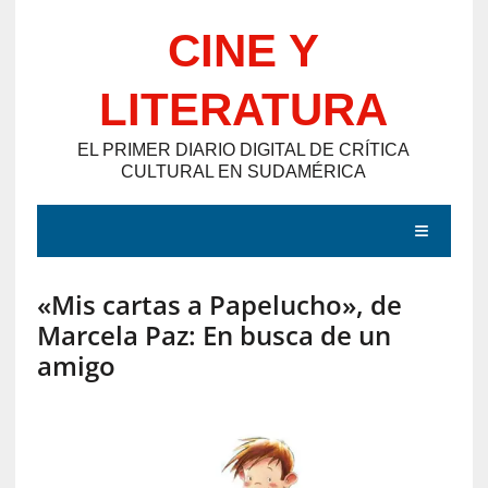
Saltar
CINE Y
al
contenido
LITERATURA
EL PRIMER DIARIO DIGITAL DE CRÍTICA
CULTURAL EN SUDAMÉRICA
MENÚ
«Mis cartas a Papelucho», de
E
Marcela Paz: En busca de un
N
amigo
T
R
A
D
A