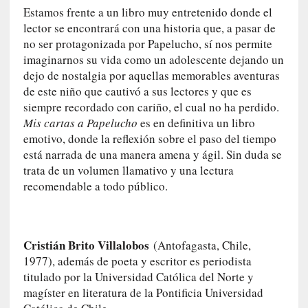
U
Estamos frente a un libro muy entretenido donde el
n
lector se encontrará con una historia que, a pasar de
t
no ser protagonizada por Papelucho, sí nos permite
r
imaginarnos su vida como un adolescente dejando un
á
dejo de nostalgia por aquellas memorables aventuras
i
de este niño que cautivó a sus lectores y que es
l
siempre recordado con cariño, el cual no ha perdido.
e
Mis cartas a Papelucho
es en definitiva un libro
r
emotivo, donde la reflexión sobre el paso del tiempo
q
está narrada de una manera amena y ágil. Sin duda se
u
trata de un volumen llamativo y una lectura
e
recomendable a todo público.
s
e
e
x
Cristián Brito Villalobos
(Antofagasta, Chile,
t
1977), además de poeta y escritor es periodista
i
titulado por la Universidad Católica del Norte y
e
magíster en literatura de la Pontificia Universidad
n