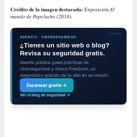
c
a
Crédito de la imagen destacada:
Exposición
El
]
mundo de Papelucho
(2014).
«
L
Asentic
o
ASENTIC · CIBERSEGURIDAD
p
¿Tienes un sitio web o blog?
r
Revisa su seguridad gratis.
o
h
Asentic publica guías prácticas de
i
ciberseguridad y ofrece FreeScan, un
diagnóstico gratuito de tu sitio en un minuto.
b
i
Escanear gratis →
d
Ver el blog de seguridad →
o
»
:
L
a
s
v