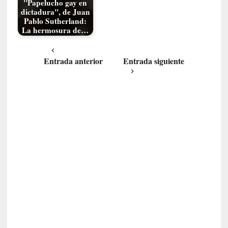
ó
"Papelucho gay en
dictadura", de Juan
n
Pablo Sutherland:
i
La hermosura de…
c
a
]
Entrada anterior
Entrada siguiente
P
a
l
a
b
r
a
s
d
e
V
a
l
é
r