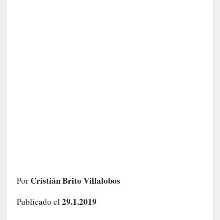
o
]
«
E
n
t
r
a
e
l
f
a
n
t
a
s
m
Cristián Brito Villalobos
Por
a
»
29.1.2019
Publicado el
:
L