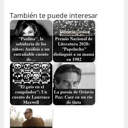
n
a
También te puede interesar
t
u
r
a
"Paulina", la
Premio Nacional de
l
sabiduría de los
Literatura 2020:
e
niños: Análisis a un
"Papelucho"
z
entrañable cuento
distinguió a su mamá
de…
en 1982
a
h
u
m
a
"El gato en el
n
congelador": Un
La poesía de Octavio
cuento de Laurence
Paz: Caer en un río
a
Maxwell
de tinta
[
C
r