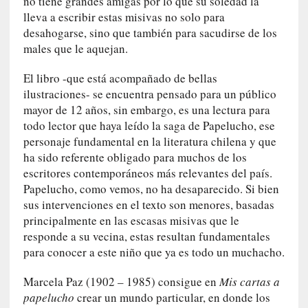
no tiene grandes amigas por lo que su soledad la
u
lleva a escribir estas misivas no solo para
n
desahogarse, sino que también para sacudirse de los
a
males que le aquejan.
v
i
El libro -que está acompañado de bellas
d
ilustraciones- se encuentra pensado para un público
a
mayor de 12 años, sin embargo, es una lectura para
c
todo lector que haya leído la saga de Papelucho, ese
o
personaje fundamental en la literatura chilena y que
n
c
ha sido referente obligado para muchos de los
r
escritores contemporáneos más relevantes del país.
e
Papelucho, como vemos, no ha desaparecido. Si bien
t
sus intervenciones en el texto son menores, basadas
a
principalmente en las escasas misivas que le
responde a su vecina, estas resultan fundamentales
[
para conocer a este niño que ya es todo un muchacho.
C
r
Marcela Paz (1902 – 1985) consigue en
Mis cartas a
í
papelucho
crear un mundo particular, en donde los
t