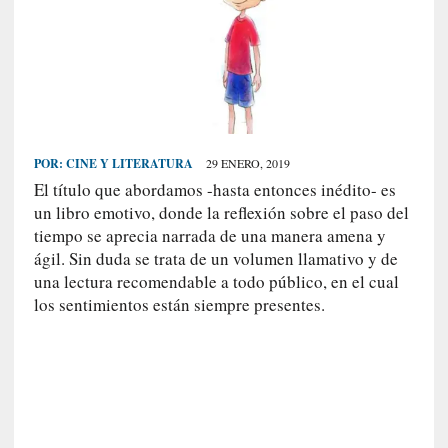
S
R
E
C
I
E
POR:
CINE Y LITERATURA
29 ENERO, 2019
N
El título que abordamos -hasta entonces inédito- es
T
un libro emotivo, donde la reflexión sobre el paso del
E
tiempo se aprecia narrada de una manera amena y
S
ágil. Sin duda se trata de un volumen llamativo y de
una lectura recomendable a todo público, en el cual
los sentimientos están siempre presentes.
[
E
n
s
a
y