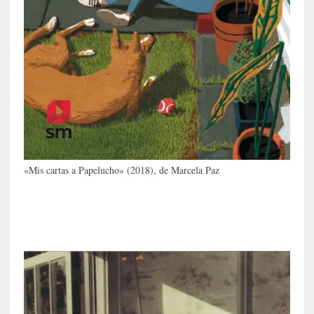
c
a
]
«
L
a
n
a
t
u
r
«Mis cartas a Papelucho» (2018), de Marcela Paz
a
l
e
z
a
d
e
l
a