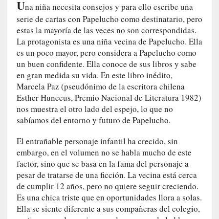
U
na niña necesita consejos y para ello escribe una
a
h
serie de cartas con Papelucho como destinatario, pero
i
estas la mayoría de las veces no son correspondidas.
s
La protagonista es una niña vecina de Papelucho. Ella
t
es un poco mayor, pero considera a Papelucho como
o
un buen confidente. Ella conoce de sus libros y sabe
r
en gran medida su vida. En este libro inédito,
i
Marcela Paz (pseudónimo de la escritora chilena
a
Esther Huneeus, Premio Nacional de Literatura 1982)
f
nos muestra el otro lado del espejo, lo que no
i
sabíamos del entorno y futuro de Papelucho.
l
t
El entrañable personaje infantil ha crecido, sin
r
embargo, en el volumen no se habla mucho de este
a
factor, sino que se basa en la fama del personaje a
d
pesar de tratarse de una ficción. La vecina está cerca
a
de cumplir 12 años, pero no quiere seguir creciendo.
p
Es una chica triste que en oportunidades llora a solas.
o
Ella se siente diferente a sus compañeras del colegio,
r