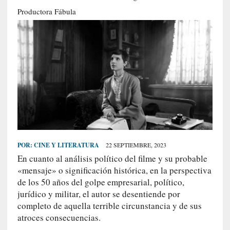
S
Productora Fábula
R
E
C
I
E
N
T
E
S
POR:
CINE Y LITERATURA
22 SEPTIEMBRE, 2023
En cuanto al análisis político del filme y su probable
[
«mensaje» o significación histórica, en la perspectiva
E
de los 50 años del golpe empresarial, político,
n
jurídico y militar, el autor se desentiende por
s
completo de aquella terrible circunstancia y de sus
a
atroces consecuencias.
y