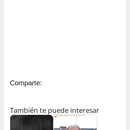
a
s
[
C
o
n
c
i
e
r
t
o
Comparte:
]
E
l
m
También te puede interesar
a
e
s