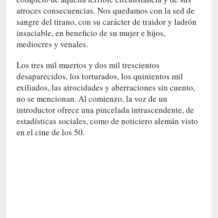
d
atroces consecuencias. Nos quedamos con la sed de
e
sangre del tirano, con su carácter de traidor y ladrón
p
insaciable, en beneficio de su mujer e hijos,
o
mediocres y venales.
r
9
Los tres mil muertos y dos mil trescientos
0
desaparecidos, los torturados, los quinientos mil
m
exiliados, las atrocidades y aberraciones sin cuento,
i
n
no se mencionan. Al comienzo, la voz de un
u
introductor ofrece una pincelada intrascendente, de
t
estadísticas sociales, como de noticiero alemán visto
o
en el cine de los 50.
s
[
C
r
í
t
i