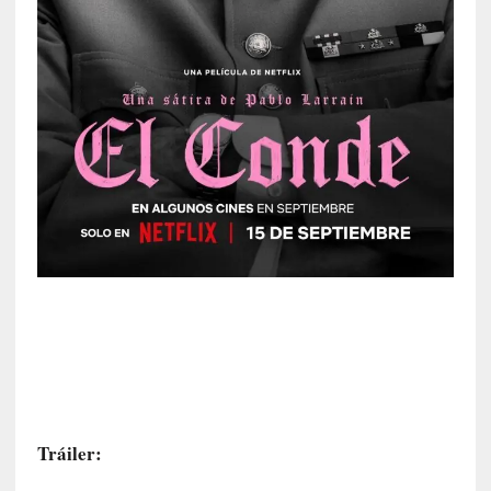
c
a
]
«
L
o
p
r
o
h
i
b
i
d
o
»
:
L
a
Tráiler:
s
v