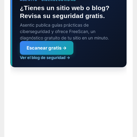
y
¿Tienes un sitio web o blog?
:
Revisa su seguridad gratis.
L
a
Asentic publica guías prácticas de
s
ciberseguridad y ofrece FreeScan, un
diagnóstico gratuito de tu sitio en un minuto.
m
e
Escanear gratis →
m
Ver el blog de seguridad →
o
r
i
a
s
n
o
v
e
l
a
d