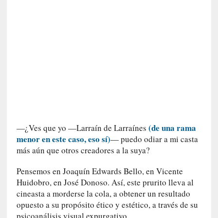
i
c
a
]
«
I
m
p
a
c
t
(de una rama
o
—¿Ves que yo —Larraín de Larraínes
m
menor en este caso, eso sí)
— puedo odiar a mi casta
o
más aún que otros creadores a la suya?
r
t
Pensemos en Joaquín Edwards Bello, en Vicente
a
Huidobro, en José Donoso. Así, este prurito lleva al
l
cineasta a morderse la cola, a obtener un resultado
»
opuesto a su propósito ético y estético, a través de su
:
psicoanálisis visual expurgativo.