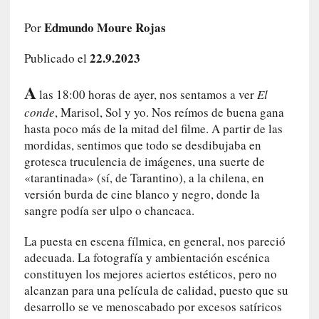
a
h
Edmundo Moure Rojas
Por
i
22.9.2023
s
Publicado el
t
A
o
las 18:00 horas de ayer, nos sentamos a ver
El
r
conde
, Marisol, Sol y yo. Nos reímos de buena gana
i
hasta poco más de la mitad del filme. A partir de las
a
mordidas, sentimos que todo se desdibujaba en
f
grotesca truculencia de imágenes, una suerte de
i
«tarantinada» (sí, de Tarantino), a la chilena, en
l
versión burda de cine blanco y negro, donde la
t
sangre podía ser ulpo o chancaca.
r
a
La puesta en escena fílmica, en general, nos pareció
d
adecuada. La fotografía y ambientación escénica
a
constituyen los mejores aciertos estéticos, pero no
p
alcanzan para una película de calidad, puesto que su
o
desarrollo se ve menoscabado por excesos satíricos
r