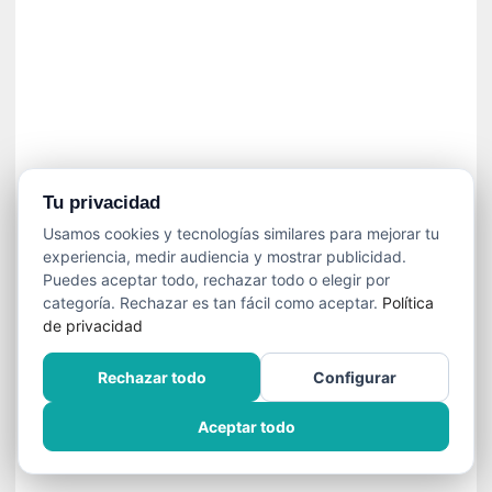
í
t
i
c
a
]
«
C
o
Tu privacidad
r
Usamos cookies y tecnologías similares para mejorar tu
t
experiencia, medir audiencia y mostrar publicidad.
o
Puedes aceptar todo, rechazar todo o elegir por
M
categoría. Rechazar es tan fácil como aceptar.
Política
a
de privacidad
l
t
Rechazar todo
Configurar
é
s
Aceptar todo
»
:
U