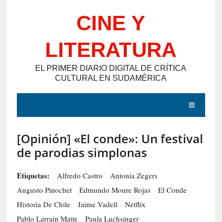
Saltar
CINE Y
al
contenido
LITERATURA
EL PRIMER DIARIO DIGITAL DE CRÍTICA
CULTURAL EN SUDAMÉRICA
MENÚ
[Opinión] «El conde»: Un festival
E
de parodias simplonas
N
T
Etiquetas:
Alfredo Castro
Antonia Zegers
R
Augusto Pinochet
Edmundo Moure Rojas
El Conde
A
Historia De Chile
Jaime Vadell
Netflix
D
Pablo Larraín Matte
Paula Luchsinger
A