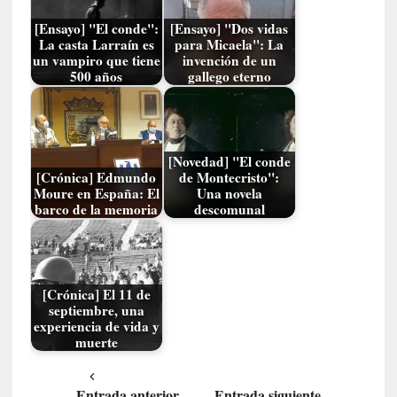
t
r
[Ensayo] "El conde":
[Ensayo] "Dos vidas
o
La casta Larraín es
para Micaela": La
P
un vampiro que tiene
invención de un
500 años
gallego eterno
a
s
c
a
l
[Novedad] "El conde
G
[Crónica] Edmundo
de Montecristo":
Moure en España: El
Una novela
a
barco de la memoria
descomunal
l
l
o
i
s
[Crónica] El 11 de
septiembre, una
d
experiencia de vida y
e
muerte
b
u
t
Entrada anterior
Entrada siguiente