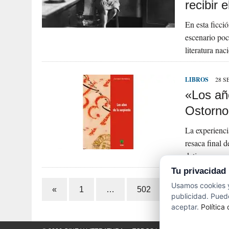
recibir 
En esta ficci
escenario poco
literatura na
LIBROS
28 S
«Los añ
Ostornol
La experienci
resaca final 
detiene para 
Tu privacidad
Paginación
Usamos cookies y
«
1
…
502
503
504
publicidad. Puede
de
aceptar.
Política
entradas