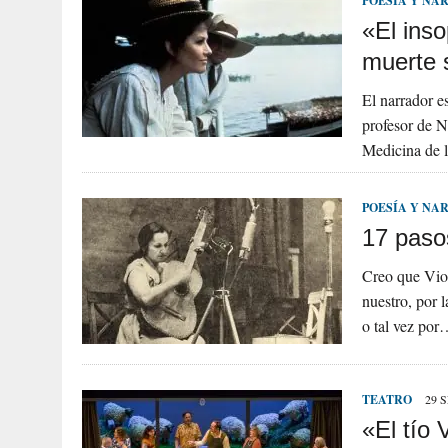
POESÍA Y NA
«El inso
muerte 
El narrador e
profesor de N
Medicina de 
POESÍA Y NA
17 pasos
Creo que Viol
nuestro, por l
o tal vez po
TEATRO
29 
«El tío 