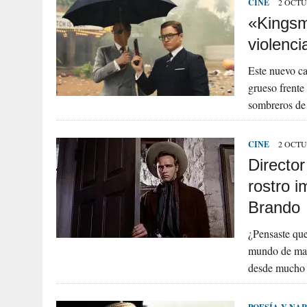
CINE
2 OCTU
«Kingsm
violenc
Este nuevo ca
grueso frente
sombreros d
CINE
2 OCTU
Directo
rostro i
Brando
¿Pensaste que
mundo de mane
desde mucho 