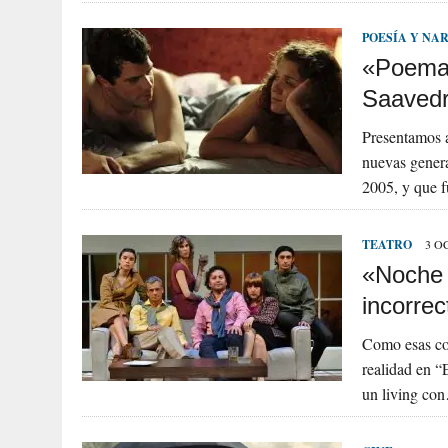
POESÍA Y NA
«Poemas
Saavedra
Presentamos a
nuevas genera
2005, y que 
TEATRO
3 O
«Noche 
incorrec
Como esas com
realidad en “
un living co