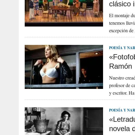
clásico 
El montaje du
tenemos lluvi
excepción de 
POESÍA Y NA
«Fotofob
Ramón
Nuestro cread
profesor de c
y escritor. H
POESÍA Y NA
«Letradu
novela d