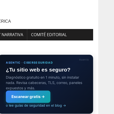
ÉRICA
Y NARRATIVA
COMITÉ EDITORIAL
Asentic
ASENTIC · CIBERSEGURIDAD
¿Tu sitio web es seguro?
Diagnóstico gratuito en 1 minuto, sin instalar
nada. Revisa cabeceras, TLS, correo, paneles
expuestos y más.
Escanear gratis →
o lee guías de seguridad en el blog →