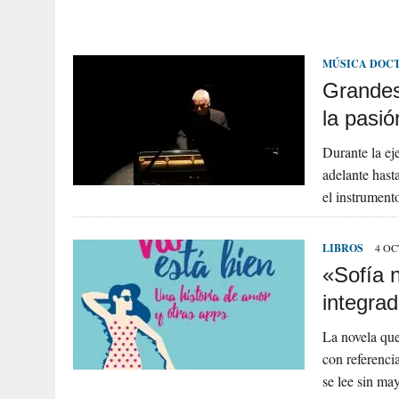
MÚSICA DOC
Grandes 
la pasi
Durante la eje
adelante hasta
el instrument
LIBROS
4 OC
«Sofía n
integra
La novela que
con referencia
se lee sin ma