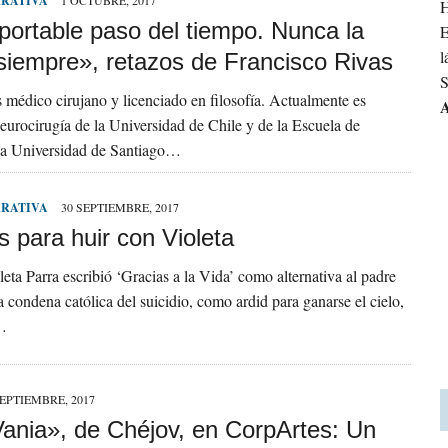
RRATIVA
1 OCTUBRE, 2017
H
portable paso del tiempo. Nunca la
E
l
siempre», retazos de Francisco Rivas
S
s médico cirujano y licenciado en filosofía. Actualmente es
A
eurocirugía de la Universidad de Chile y de la Escuela de
la Universidad de Santiago…
RRATIVA
30 SEPTIEMBRE, 2017
 para huir con Violeta
eta Parra escribió ‘Gracias a la Vida’ como alternativa al padre
a condena católica del suicidio, como ardid para ganarse el cielo,
r…
SEPTIEMBRE, 2017
Vania», de Chéjov, en CorpArtes: Un