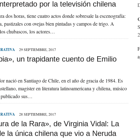
interpretado por la televisión chilena
D
ra dos horas, tiene cuatro actos donde sobresale la escenografía:
C
a, pastizales con ovejas bien pintadas y campos de trigo. A
S
los chubascos, los actores…
2
F
RRATIVA
29 SEPTIEMBRE, 2017
a
ia», un trapidante cuento de Emilio
or nació en Santiago de Chile, en el año de gracia de 1984. Es
astellano, magíster en literatura latinoamericana y chilena, músico
a publicado sus…
RRATIVA
28 SEPTIEMBRE, 2017
ra de la Rara», de Virginia Vidal: La
e la única chilena que vio a Neruda