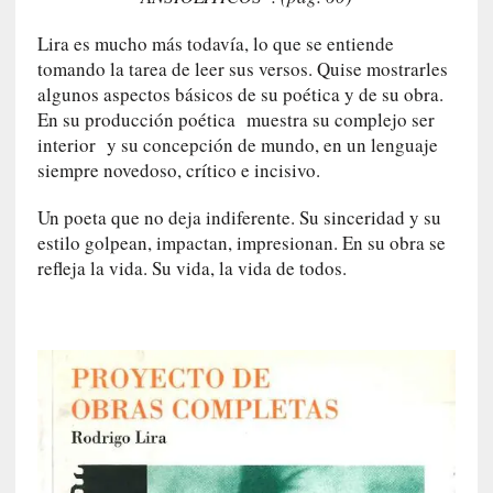
m
a
Lira es mucho más todavía, lo que se entiende
n
tomando la tarea de leer sus versos. Quise mostrarles
u
algunos aspectos básicos de su poética y de su obra.
a
En su producción poética muestra su complejo ser
l
interior y su concepción de mundo, en un lenguaje
e
siempre novedoso, crítico e incisivo.
s
»
Un poeta que no deja indiferente. Su sinceridad y su
estilo golpean, impactan, impresionan. En su obra se
[
refleja la vida. Su vida, la vida de todos.
E
n
s
a
y
o
]
«
E