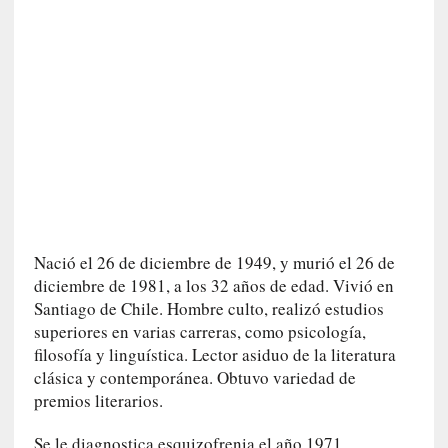
n
a
t
u
r
a
l
e
z
a
h
u
Nació el 26 de diciembre de 1949, y murió el 26 de
m
diciembre de 1981, a los 32 años de edad. Vivió en
a
Santiago de Chile. Hombre culto, realizó estudios
n
superiores en varias carreras, como psicología,
a
filosofía y linguística. Lector asiduo de la literatura
clásica y contemporánea. Obtuvo variedad de
[
premios literarios.
C
r
Se le diagnostica esquizofrenia el año 1971.
ó