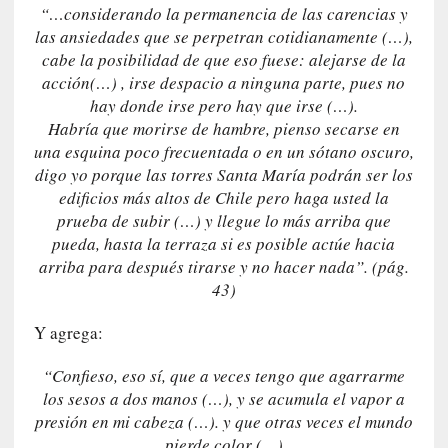
d
“…considerando la permanencia de las carencias y
a
las ansiedades que se perpetran cotidianamente (…),
m
cabe la posibilidad de que eso fuese: alejarse de la
á
acción(…) , irse despacio a ninguna parte, pues no
s
hay donde irse pero hay que irse (…).
n
Habría que morirse de hambre, pienso secarse en
e
una esquina poco frecuentada o en un sótano oscuro,
c
digo yo porque las torres Santa María podrán ser los
e
edificios más altos de Chile pero haga usted la
s
prueba de subir (…) y llegue lo más arriba que
a
pueda, hasta la terraza si es posible actúe hacia
r
arriba para después tirarse y no hacer nada”. (pág.
i
o
43)
q
Y agrega:
u
e
“Confieso, eso sí, que a veces tengo que agarrarme
e
los sesos a dos manos (…), y se acumula el vapor a
m
a
presión en mi cabeza (…). y que otras veces el mundo
n
pierde color (…)