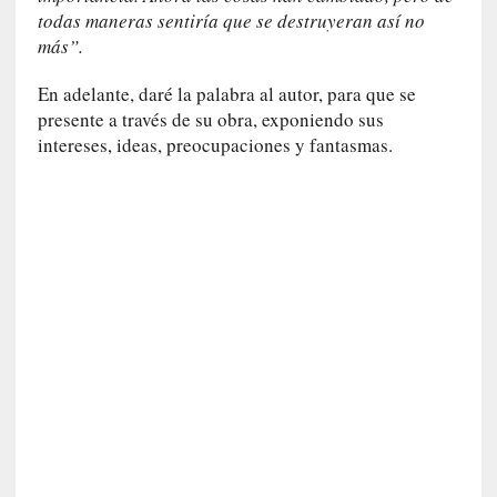
y
todas maneras sentiría que se destruyeran así no
:
más”.
L
a
En adelante, daré la palabra al autor, para que se
s
presente a través de su obra, exponiendo sus
m
intereses, ideas, preocupaciones y fantasmas.
e
m
o
r
i
a
s
n
o
v
e
l
a
d