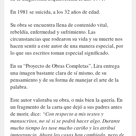
n
En 1981 se suicida, a los 32 años de edad.
i
c
Su obra se encuentra llena de contenido vital,
a
rebeldía, enfermedad y sufrimiento. Las
]
circunstancias que rodearon su vida y su muerte nos
P
hacen sentir a este autor de una manera especial, por
a
lo que sus escritos toman especial significado.
l
a
En su “Proyecto de Obras Completas”, Lira entrega
b
una imagen bastante clara de sí mismo, de su
r
a
pensamiento y de su forma de manejar el arte de la
s
palabra.
d
e
Este autor valoraba su obra, o más bien la quería. En
V
un fragmento de la carta que dejó a sus padres antes
a
de morir, dice:
“Con respecto a mis textos y
l
manuscritos, no sé si se podrá hacer algo. Durante
é
mucho tiempo les tuve mucho cariño y les atribuí
r
importancia. Ahora las cosas han cambiado, pero de