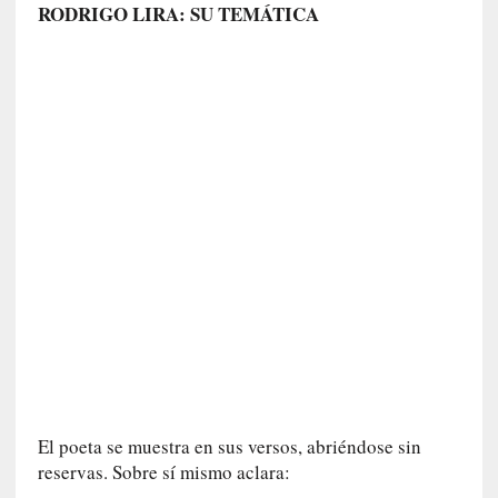
RODRIGO LIRA: SU TEMÁTICA
E
l
e
x
t
r
a
n
j
e
r
o
»
:
L
a
b
a
El poeta se muestra en sus versos, abriéndose sin
n
reservas. Sobre sí mismo aclara:
a