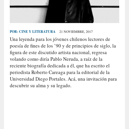
S
R
E
C
POR:
CINE Y LITERATURA
21 NOVIEMBRE, 2017
I
Una leyenda para los jóvenes chilenos lectores de
E
poesía de fines de los ’90 y de principios de siglo, la
N
figura de este discutido artista nacional, regresa
T
volando como diría Pablo Neruda, a raíz de la
reciente biografía dedicada a él, que ha escrito el
E
periodista Roberto Careaga para la editorial de la
S
Universidad Diego Portales. Acá, una invitación para
descubrir su alma y su legado.
[
C
r
í
t
i