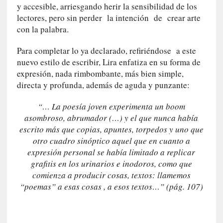
i
y accesible, arriesgando herir la sensibilidad de los
c
lectores, pero sin perder la intención de crear arte
a
con la palabra.
N
a
Para completar lo ya declarado, refiriéndose a este
c
nuevo estilo de escribir, Lira enfatiza en su forma de
i
expresión, nada rimbombante, más bien simple,
o
directa y profunda, además de aguda y punzante:
n
a
“… La poesía joven experimenta un boom
l
asombroso, abrumador (…) y el que nunca había
escrito más que copias, apuntes, torpedos y uno que
[
otro cuadro sinóptico aquel que en cuanto a
E
expresión personal se había limitado a replicar
n
grafitis en los urinarios e inodoros, como que
s
comienza a producir cosas, textos: llamemos
a
y
“poemas” a esas cosas , a esos textos…” (pág. 107)
o
]
«