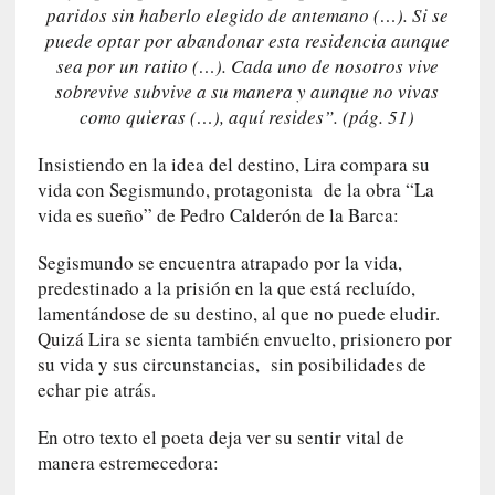
u
paridos sin haberlo elegido de antemano (…). Si se
s
puede optar por abandonar esta residencia aunque
S
sea por un ratito (…). Cada uno de nosotros vive
a
sobrevive subvive a su manera y aunque no vivas
n
como quieras (…), aquí resides”. (pág. 51)
t
a
Insistiendo en la idea del destino, Lira compara su
C
vida con Segismundo, protagonista de la obra “La
r
vida es sueño” de Pedro Calderón de la Barca:
u
z
Segismundo se encuentra atrapado por la vida,
:
predestinado a la prisión en la que está recluído,
«
lamentándose de su destino, al que no puede eludir.
N
Quizá Lira se sienta también envuelto, prisionero por
o
su vida y sus circunstancias, sin posibilidades de
h
echar pie atrás.
a
y
En otro texto el poeta deja ver su sentir vital de
n
manera estremecedora:
a