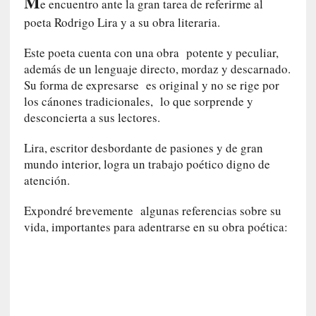
M
e encuentro ante la gran tarea de referirme al
i
poeta Rodrigo Lira y a su obra literaria.
r
t
Este poeta cuenta con una obra potente y peculiar,
u
además de un lenguaje directo, mordaz y descarnado.
d
Su forma de expresarse es original y no se rige por
e
los cánones tradicionales, lo que sorprende y
s
desconcierta a sus lectores.
y
d
Lira, escritor desbordante de pasiones y de gran
e
mundo interior, logra un trabajo poético digno de
f
atención.
e
c
Expondré brevemente algunas referencias sobre su
t
vida, importantes para adentrarse en su obra poética:
o
s
d
e
l
a