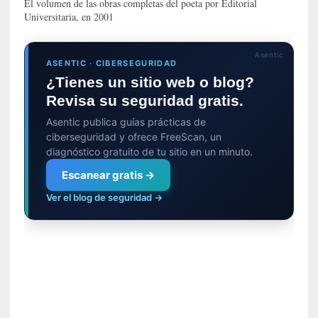
El volumen de las obras completas del poeta por Editorial
G
Universitaria, en 2001
e
o
r
Asentic
ASENTIC · CIBERSEGURIDAD
g
¿Tienes un sitio web o blog?
G
Revisa su seguridad gratis.
a
d
Asentic publica guías prácticas de
a
ciberseguridad y ofrece FreeScan, un
m
diagnóstico gratuito de tu sitio en un minuto.
e
Escanear gratis →
r
»
Ver el blog de seguridad →
:
E
s
e
e
n
c