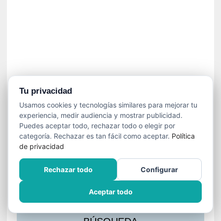
s
l
a
c
i
ó
n
a
u
Tu privacidad
d
Usamos cookies y tecnologías similares para mejorar tu
i
experiencia, medir audiencia y mostrar publicidad.
o
Puedes aceptar todo, rechazar todo o elegir por
v
categoría. Rechazar es tan fácil como aceptar.
Política
i
de privacidad
s
u
Rechazar todo
Configurar
a
l
Aceptar todo