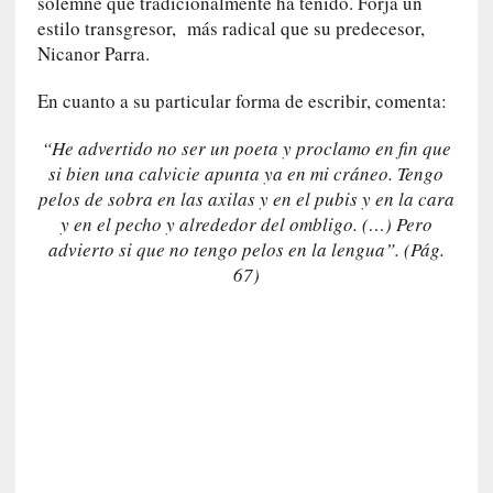
solemne que tradicionalmente ha tenido. Forja un
r
estilo transgresor, más radical que su predecesor,
o
Nicanor Parra.
P
a
En cuanto a su particular forma de escribir, comenta:
s
c
“He advertido no ser un poeta y proclamo en fin que
a
si bien una calvicie apunta ya en mi cráneo. Tengo
l
pelos de sobra en las axilas y en el pubis y en la cara
G
y en el pecho y alrededor del ombligo. (…) Pero
a
advierto si que no tengo pelos en la lengua”. (Pág.
l
67)
l
o
i
s
d
e
b
u
t