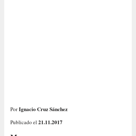
c
a
]
«
L
o
p
r
o
h
i
b
i
d
o
»
:
Ignacio Cruz Sánchez
Por
L
a
21.11.2017
Publicado el
s
v