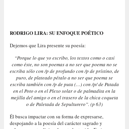
a
s
[
C
o
RODRIGO LIRA: SU ENFOQUE POÉTICO
n
c
Dejemos que Lira presente su poesía:
i
“Porque lo que yo escribo, los textos como o casi
e
r
como éste, no son poemas a no ser que poema no se
t
escriba sólo con /p de profundo con /p de prístino, de
o
puro, de plateado pétalo a no ser que poema se
]
escriba también con /p de puta (…) con /p/ de Patada
E
en el Poto o en el Plexo solar o de palmadita en la
l
mejilla del amigo o en el trasero de la chica coqueta
m
o de Paletada de Sepulturero”. (p 63)
a
e
Él busca impactar con su forma de expresarse,
s
despojando a la poesía del carácter sagrado y
t