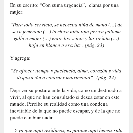
En su escrito: “Con suma urgencia”, clama por una
n
mujer:
t
r
“Para todo servicio, se necesita niña de mano (…) de
e
sexo femenino (…) la chica niña tipa perica paloma
v
galla o mujer (…) entre los veinte y los treinta (…)
i
s
hoja en blanco o escrita”. (pág. 23)
t
Y agrega:
a
]
“Se ofrece: tiempo y paciencia, alma, corazón y vida,
A
disposición a contraer matrimonio” . (pág. 24)
l
f
Deja ver su postura ante la vida, como un destinado a
o
vivir, al que no han consultado si desea estar en este
n
s
mundo. Percibe su realidad como una condena
o
inevitable de la que no puede escapar, y de la que no
M
puede cambiar nada:
a
t
“Y ya que aquí residimos, es porque aquí hemos sido