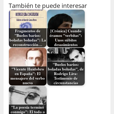
También te puede interesar
t
i
c
a
]
Fragmentos de
[Crónica] Cuando
«
"Buelos barios:
éramos "verbitas":
C
boladas boludas": La
Unos súbitos
o
reconstrucción…
desasimientos
r
t
o
"Buelos barios:
M
"Vicente Huidobro
boladas boludas", de
a
en España": El
Rodrigo Lira:
l
mensajero del verbo
Testimonio de
nuevo
circunstancias
t
é
s
»
:
"La poesía terminó
U
conmigo": El todo o