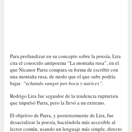
a
c
o
n
l
a
O
r
q
Para profundizar en su concepto sobre la poesía, Lira
u
cita el conocido antipoema “La montaña rusa”, en el
e
que Nicanor Parra compara su forma de escribir con
s
una montaña rusa, de modo que el que sube podría
t
bajar “e
chando sangre por boca y narices”.
a
S
Rodrigo Lira fue seguidor de la tendencia rupturista
i
que impulsó Parra, pero la llevó a un extremo.
n
f
El objetivo de Parra, y posteriormente de Lira, fue
ó
desacralizar la poesía, haciéndola más accesible al
n
lector común, usando un lenguaje más simple, directo