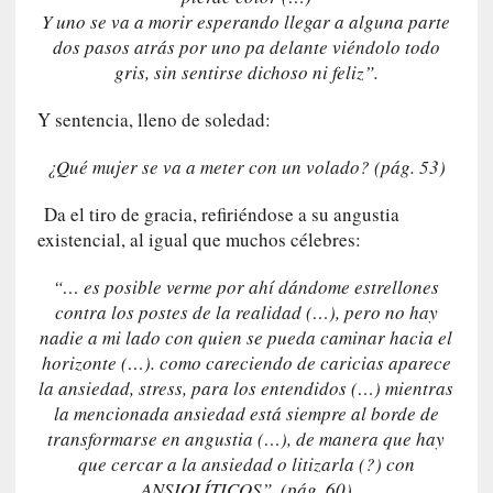
c
Y uno se va a morir esperando llegar a alguna parte
i
dos pasos atrás por uno pa delante viéndolo todo
p
gris, sin sentirse dichoso ni feliz”.
a
r
Y sentencia, lleno de soledad:
a
l
¿Qué mujer se va a meter con un volado? (pág. 53)
l
e
Da el tiro de gracia, refiriéndose a su angustia
n
existencial, al igual que muchos célebres:
g
u
“… es posible verme por ahí dándome estrellones
a
contra los postes de la realidad (…), pero no hay
j
nadie a mi lado con quien se pueda caminar hacia el
e
horizonte (…). como careciendo de caricias aparece
d
la ansiedad, stress, para los entendidos (…) mientras
e
la mencionada ansiedad está siempre al borde de
s
transformarse en angustia (…), de manera que hay
u
que cercar a la ansiedad o litizarla (?) con
s
ANSIOLÍTICOS”. (pág. 60)