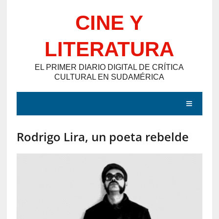
Saltar
CINE Y
al
contenido
LITERATURA
EL PRIMER DIARIO DIGITAL DE CRÍTICA
CULTURAL EN SUDAMÉRICA
MENÚ
Rodrigo Lira, un poeta rebelde
E
N
T
R
A
D
A