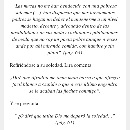
l
“Las musas no me han bendecido con una pobreza
i
solemne (…). han dispuesto que mis bienamados
d
padres se hagan un deber el mantenerme a un nivel
a
modesto, decente y adecuado dentro de las
d
posibilidades de sus nada exorbitantes jubilaciones.
d
de modo que no soy un poeta pobre aunque a veces
e
ande por ahí mirando comida, con hambre y sin
l
plata”. (pág. 63)
a
v
Refiriéndose a su soledad, Lira comenta:
i
o
¿Diré que Afrodita me tiene mala barra o que ofrezco
l
fácil blanco a Cupido o que a este último engendro
e
se le acaban las flechas conmigo”.
n
c
Y se pregunta:
i
a
“
¿O diré que tatita Dio me deparó la soledad…”
(pág. 61)
[
E