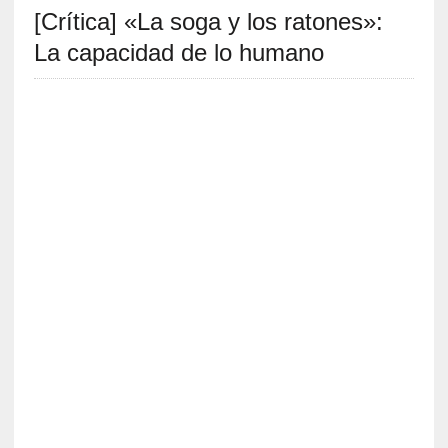
[Crítica] «La soga y los ratones»:
S
R
La capacidad de lo humano
E
C
I
E
N
T
E
S
[
C
r
í
t
i