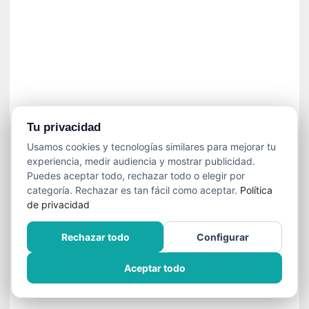
»
:
L
a
m
e
m
o
r
Tu privacidad
i
Usamos cookies y tecnologías similares para mejorar tu
a
experiencia, medir audiencia y mostrar publicidad.
d
Puedes aceptar todo, rechazar todo o elegir por
e
categoría. Rechazar es tan fácil como aceptar.
Política
l
de privacidad
o
s
Rechazar todo
Configurar
c
u
Aceptar todo
e
r
p