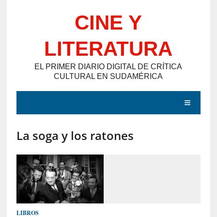
Saltar
CINE Y
al
contenido
LITERATURA
EL PRIMER DIARIO DIGITAL DE CRÍTICA
CULTURAL EN SUDAMÉRICA
MENÚ
La soga y los ratones
E
N
T
R
A
D
LIBROS
A