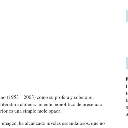
H
E
laño (1953 – 2003) como su profeta y soberano,
l
literatura chilena: un ente monolítico de presencia
S
erior es una simple mole opaca.
A
su imagen, ha alcanzado niveles escandalosos, que no