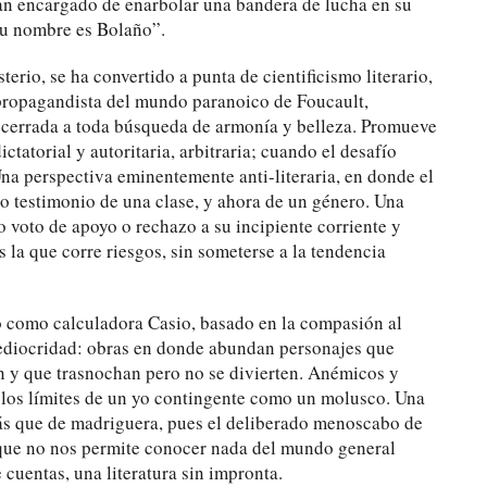
an encargado de enarbolar una bandera de lucha en su
su nombre es Bolaño”.
rio, se ha convertido a punta de cientificismo literario,
, propagandista del mundo paranoico de Foucault,
a, cerrada a toda búsqueda de armonía y belleza. Promueve
dictatorial y autoritaria, arbitraria; cuando el desafío
 Una perspectiva eminentemente anti-literaria, en donde el
o testimonio de una clase, y ahora de un género. Una
mo voto de apoyo o rechazo a su incipiente corriente y
s la que corre riesgos, sin someterse a la tendencia
io como calculadora Casio, basado en la compasión al
mediocridad: obras en donde abundan personajes que
n y que trasnochan pero no se divierten. Anémicos y
a los límites de un yo contingente como un molusco. Una
 más que de madriguera, pues el deliberado menoscabo de
 que no nos permite conocer nada del mundo general
e cuentas, una literatura sin impronta.