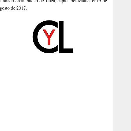
undado en la ciudad de Talca, capital del Maule, el 15 de
gosto de 2017.