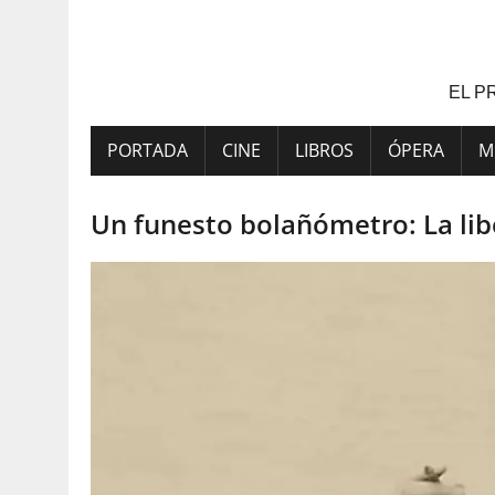
Saltar
al
contenido
EL P
PORTADA
CINE
LIBROS
ÓPERA
M
Un funesto bolañómetro: La libe