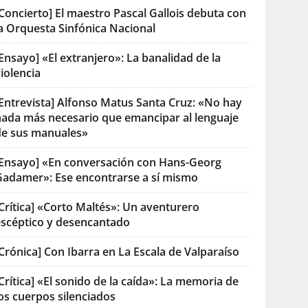
Concierto] El maestro Pascal Gallois debuta con
la Orquesta Sinfónica Nacional
Ensayo] «El extranjero»: La banalidad de la
iolencia
[Entrevista] Alfonso Matus Santa Cruz: «No hay
nada más necesario que emancipar al lenguaje
de sus manuales»
[Ensayo] «En conversación con Hans-Georg
Gadamer»: Ese encontrarse a sí mismo
Crítica] «Corto Maltés»: Un aventurero
escéptico y desencantado
Crónica] Con Ibarra en La Escala de Valparaíso
Crítica] «El sonido de la caída»: La memoria de
os cuerpos silenciados