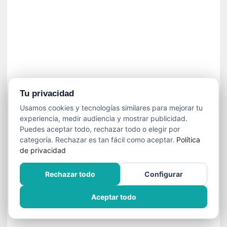
»
:
L
a
m
e
m
o
r
Tu privacidad
i
Usamos cookies y tecnologías similares para mejorar tu
a
experiencia, medir audiencia y mostrar publicidad.
d
Puedes aceptar todo, rechazar todo o elegir por
e
categoría. Rechazar es tan fácil como aceptar.
Política
l
de privacidad
o
s
Rechazar todo
Configurar
c
u
Aceptar todo
e
r
p