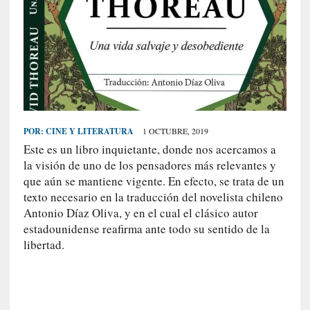
S
R
E
C
I
E
N
POR:
CINE Y LITERATURA
1 OCTUBRE, 2019
T
Este es un libro inquietante, donde nos acercamos a
E
la visión de uno de los pensadores más relevantes y
S
que aún se mantiene vigente. En efecto, se trata de un
texto necesario en la traducción del novelista chileno
Antonio Díaz Oliva, y en el cual el clásico autor
[
estadounidense reafirma ante todo su sentido de la
C
libertad.
r
í
t
i