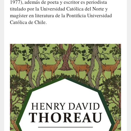
i
1977), además de poeta y escritor es periodista
r
titulado por la Universidad Católica del Norte y
t
magíster en literatura de la Pontificia Universidad
u
Católica de Chile.
d
e
s
y
d
e
f
e
c
t
o
s
d
e
l
a
n