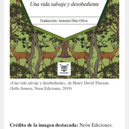
a
t
u
r
a
l
e
z
a
h
u
m
a
«Una vida salvaje y desobediente», de Henry David Thoreau
n
(Sello Sonora, Neon Ediciones, 2019)
a
[
C
r
Crédito de la imagen destacada:
Neón Ediciones.
ó