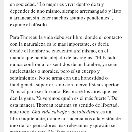
en sociedad. “Lo mejor es vivir dentro de ti y
v
depender de uno mismo, siempre arremangado y listo
i
a arrancar, sin tener muchos asuntos pendientes”,
t
expone el filósofo.
a
n
Para Thoreau la vida debe ser libre, donde el contacto
n
con la naturaleza es lo más importante, es decir,
o
donde el hombre se encuentra a sí mismo, en el
m
mundo que habita, alejado de las reglas. “El Estado
b
nunca confronta los sentidos de un hombre, ya sean
r
intelectuales o morales, pero sí su cuerpo y
a
sentimientos. No se arma con una honestidad o
r
inteligencia superior, sino con fuerza física superior.
[
Yo nací para ser forzado. Respiraré los aires que me
C
den la gana. Ya veremos quién es el más fuerte”. De
r
esta manera Thoreau reafirma su sentido de libertad,
í
ante todo.
Una vida salvaje y desobediente
es un
t
libro inquietante, donde nos acercamos a la visión de
i
uno de los pensadores más relevantes y que aún se
c
mantiene vigente. Un libro necesario.