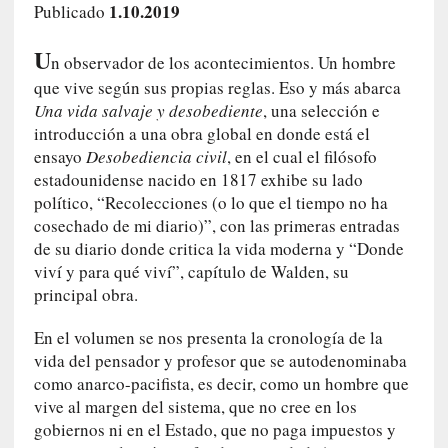
1.10.2019
Publicado
c
o
U
s
n observador de los acontecimientos. Un hombre
a
que vive según sus propias reglas. Eso y más abarca
s
Una vida salvaje y desobediente
, una selección e
i
introducción a una obra global en donde está el
n
ensayo
Desobediencia civil
, en el cual el filósofo
v
estadounidense nacido en 1817 exhibe su lado
i
político, “Recolecciones (o lo que el tiempo no ha
s
cosechado de mi diario)”, con las primeras entradas
i
de su diario donde critica la vida moderna y “Donde
b
viví y para qué viví”, capítulo de Walden, su
l
principal obra.
e
s
En el volumen se nos presenta la cronología de la
»
vida del pensador y profesor que se autodenominaba
:
como anarco-pacifista, es decir, como un hombre que
R
vive al margen del sistema, que no cree en los
e
gobiernos ni en el Estado, que no paga impuestos y
a