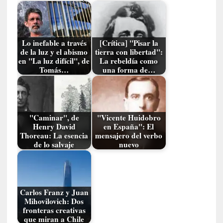
s
[
C
Lo inefable a través
[Crítica] "Pisar la
o
de la luz y el abismo
tierra con libertad":
en "La luz difícil", de
La rebeldía como
n
Tomás…
una forma de…
c
i
e
r
t
"Caminar", de
"Vicente Huidobro
Henry David
en España": El
o
Thoreau: La esencia
mensajero del verbo
]
de lo salvaje
nuevo
E
l
m
a
Carlos Franz y Juan
e
Mihovilovich: Dos
s
fronteras creativas
t
que miran a Chile