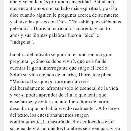
que vive en la más profunda austeridad. Asimismo,
l
nos encontramos con su lado más espiritual, y así lo
i
dice cuando alguien le pregunta acerca de su muerte
d
y si hizo las pases con Dios. “No sabía que estábamos
a
d
peleados”. Thoreau murió a los cuarenta y cuatro
e
años y sus últimas palabras fueron “alce” e
s
“indígena”.
q
u
La obra del filósofo se podría resumir en una gran
e
pregunta: ¿cómo se debe vivir?, que es a fin de
l
cuentas la gran interrogante que surge al leerlo.
o
Sobre su vida alejada de la urbe, Thoreau explica:
s
“Me fui al bosque porque quería vivir
a
deliberadamente, afrontar solo lo esencial de la vida
d
y ver si podía aprender de ella lo que tenía que
u
enseñarme, y evitar, cuando fuera hora de morir,
l
descubrir que no había vivido realmente”. A lo largo
t
del texto, los cuestionamientos surgen
o
continuamente, la mayoría de ellos enfocados en el
s
sistema de vida al que los hombres se rigen para vivir
e