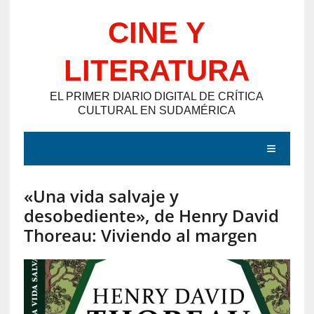
Saltar
CINE Y
al
contenido
LITERATURA
EL PRIMER DIARIO DIGITAL DE CRÍTICA
CULTURAL EN SUDAMÉRICA
MENÚ
«Una vida salvaje y
E
desobediente», de Henry David
N
Thoreau: Viviendo al margen
T
R
A
D
A