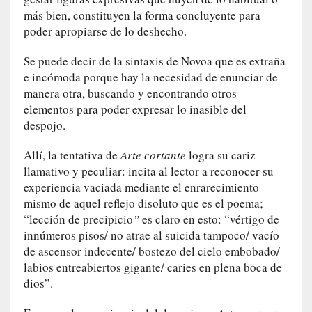
c
más bien, constituyen la forma concluyente para
i
poder apropiarse de lo deshecho.
p
a
Se puede decir de la sintaxis de Novoa que es extraña
r
e incómoda porque hay la necesidad de enunciar de
a
manera otra, buscando y encontrando otros
l
elementos para poder expresar lo inasible del
l
despojo.
e
n
Allí, la tentativa de
Arte cortante
logra su cariz
g
llamativo y peculiar: incita al lector a reconocer su
u
experiencia vaciada mediante el enrarecimiento
a
mismo de aquel reflejo disoluto que es el poema;
j
“lección de precipicio
”
es claro en esto: “vértigo de
e
innúmeros pisos/ no atrae al suicida tampoco/ vacío
d
de ascensor indecente/ bostezo del cielo embobado/
e
labios entreabiertos gigante/ caries en plena boca de
s
dios”.
u
s