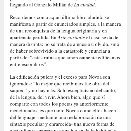
d
llegando al Gonzalo Millán de
La ciudad
.
a
m
Recordemos como aquel último libro aludido se
á
manifiesta a partir de enunciados simples, a la manera
s
de una reconquista de la lengua originaria y en
n
apariencia perdida. En
Arte cortante
el caso se da de
e
manera distinta: no se trata de amnesia u olvido, sino
c
de haber sobrevivido a la catástrofe y enunciar a
e
partir de: “estas ruinas que amorosamente edificamos
s
entre escombros”.
a
r
La edificación pulcra y el exceso para Novoa son
i
ignorados: “lo mejor que recibimos fue obra del
o
saqueo” y no hay más. Solo escepticismo del canto,
q
de la lengua, del vivir. Ahora bien, algo que sí
u
comparte con todos los poetas ya anteriormente
e
e
mencionados, es que tanto Novoa como ellos hacen
m
del lenguaje -mediante una reelaboración de una
a
sintaxis peculiar y enrarecida- una nueva forma de
n
gestar figuras expresivas que huyen de lo habitual o