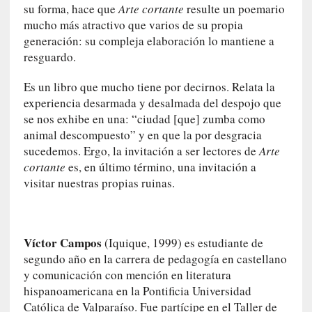
su forma, hace que
Arte cortante
resulte un poemario
t
mucho más atractivo que varios de su propia
i
generación: su compleja elaboración lo mantiene a
c
resguardo.
a
]
Es un libro que mucho tiene por decirnos. Relata la
«
experiencia desarmada y desalmada del despojo que
C
se nos exhibe en una: “ciudad [que] zumba como
o
animal descompuesto” y en que la por desgracia
r
sucedemos. Ergo, la invitación a ser lectores de
Arte
t
o
cortante
es, en último término, una invitación a
M
visitar nuestras propias ruinas.
a
l
t
Víctor Campos
(Iquique, 1999) es estudiante de
é
s
segundo año en la carrera de pedagogía en castellano
»
y comunicación con mención en literatura
:
hispanoamericana en la Pontificia Universidad
U
Católica de Valparaíso. Fue partícipe en el Taller de