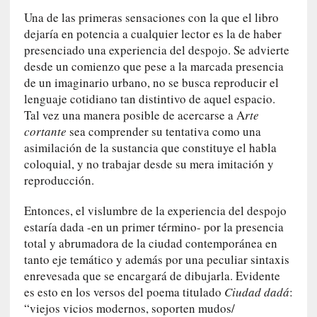
i
c
Una de las primeras sensaciones con la que el libro
a
dejaría en potencia a cualquier lector es la de haber
N
presenciado una experiencia del despojo. Se advierte
a
desde un comienzo que pese a la marcada presencia
c
de un imaginario urbano, no se busca reproducir el
i
lenguaje cotidiano tan distintivo de aquel espacio.
o
Tal vez una manera posible de acercarse a A
rte
n
cortante
sea comprender su tentativa como una
a
asimilación de la sustancia que constituye el habla
l
coloquial, y no trabajar desde su mera imitación y
reproducción.
[
E
Entonces, el vislumbre de la experiencia del despojo
n
estaría dada -en un primer término- por la presencia
s
total y abrumadora de la ciudad contemporánea en
a
tanto eje temático y además por una peculiar sintaxis
y
enrevesada que se encargará de dibujarla. Evidente
o
es esto en los versos del poema titulado
Ciudad dadá
:
]
“viejos vicios modernos, soporten mudos/
«