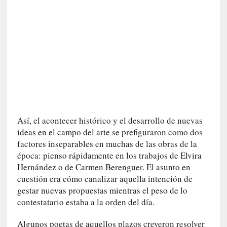
n
i
c
a
]
P
a
l
a
b
Así, el acontecer histórico y el desarrollo de nuevas
r
ideas en el campo del arte se prefiguraron como dos
a
factores inseparables en muchas de las obras de la
s
d
época: pienso rápidamente en los trabajos de Elvira
e
Hernández o de Carmen Berenguer. El asunto en
V
cuestión era cómo canalizar aquella intención de
a
gestar nuevas propuestas mientras el peso de lo
l
contestatario estaba a la orden del día.
é
r
Algunos poetas de aquellos plazos creyeron resolver