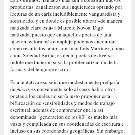
a
propuestas, canalizaron sus inquietudes optando por
s
lecturas de un cariz ineludiblemente vanguardista y
sofisticado, y en donde es posible ubicar –de manera
[
C
matizada claro está- a Marcelo Novoa. Digo
o
matizada, puesto que en aquellos poetas de una
n
fijación lectora más compleja podemos encontrar
c
como resultados tanto a un Juan Luis Martínez, como
i
a una Soledad Fariña; es decir, poetas de diversa
e
índole que hicieron suya la problematización de la
r
forma y del lenguaje escrito.
t
o
Esta tentativa escisión que modestamente prefijaría
]
de
micro
, es conveniente solo al caso: habrá otros
E
poetas a los cuales no sería justo proponer esta
l
bifurcación de sensibilidades y modos de trabajo
m
escritural, además de comprender que la así
a
denominada “generación de los 80” es mucho más
e
vasta y complicada en sus coordenadas de escritura e
s
incluso en sus coordenadas geográficas. Sin embargo,
t