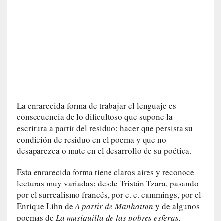
u
s
S
a
n
t
a
C
r
u
La enrarecida forma de trabajar el lenguaje es
z
consecuencia de lo dificultoso que supone la
:
escritura a partir del residuo: hacer que persista su
«
condición de residuo en el poema y que no
N
desaparezca o mute en el desarrollo de su poética.
o
h
Esta enrarecida forma tiene claros aires y reconoce
a
lecturas muy variadas: desde Tristán Tzara, pasando
y
por el surrealismo francés, por e. e. cummings, por el
n
Enrique Lihn de
A partir de Manhattan
y de algunos
a
poemas de
La musiquilla de las pobres esferas,