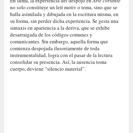
En suma, la experiencia del despojo en
Arte cortante
m
no solo constituye un leit motiv o tema, sino que se
a
halla asimilada y dibujada en la escritura misma, en
n
su forma, sin perder dicha experiencia. Se gesta una
u
sintaxis en apariencia a la deriva, que se exhibe
a
desarraigada de los códigos comunes y
l
comunicantes. Sin embargo, aquella forma que
e
comienza despojada ilusoriamente de toda
s
»
instrumentalidad, logra con el pasar de la lectura
consolidar su presencia. Así, la ausencia toma
[
cuerpo, deviene “silencio material”.
E
n
s
a
y
o
]
«
E