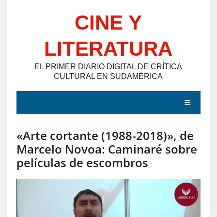
Saltar
CINE Y
al
contenido
LITERATURA
EL PRIMER DIARIO DIGITAL DE CRÍTICA
CULTURAL EN SUDAMÉRICA
MENÚ
«Arte cortante (1988-2018)», de
E
Marcelo Novoa: Caminaré sobre
N
películas de escombros
T
R
A
D
A