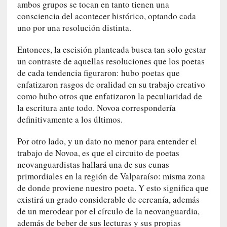
ambos grupos se tocan en tanto tienen una
r
consciencia del acontecer histórico, optando cada
o
uno por una resolución distinta.
P
a
Entonces, la escisión planteada busca tan solo gestar
s
un contraste de aquellas resoluciones que los poetas
c
de cada tendencia figuraron: hubo poetas que
a
enfatizaron rasgos de oralidad en su trabajo creativo
l
como hubo otros que enfatizaron la peculiaridad de
G
la escritura ante todo. Novoa correspondería
a
definitivamente a los últimos.
l
l
Por otro lado, y un dato no menor para entender el
o
trabajo de Novoa, es que el circuito de poetas
i
neovanguardistas hallará una de sus cunas
s
d
primordiales en la región de Valparaíso: misma zona
e
de donde proviene nuestro poeta. Y esto significa que
b
existirá un grado considerable de cercanía, además
u
de un merodear por el círculo de la neovanguardia,
t
además de beber de sus lecturas y sus propias