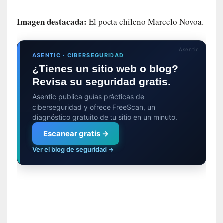
a
Imagen destacada:
El poeta chileno Marcelo Novoa.
]
«
E
Asentic
l
ASENTIC · CIBERSEGURIDAD
s
¿Tienes un sitio web o blog?
o
Revisa su seguridad gratis.
n
Asentic publica guías prácticas de
i
ciberseguridad y ofrece FreeScan, un
d
diagnóstico gratuito de tu sitio en un minuto.
o
d
Escanear gratis →
e
Ver el blog de seguridad →
l
a
c
a
í
d
a