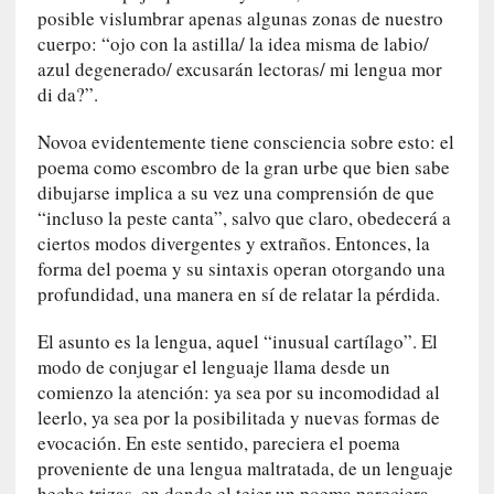
l
posible vislumbrar apenas algunas zonas de nuestro
i
cuerpo: “ojo con la astilla/ la idea misma de labio/
d
azul degenerado/ excusarán lectoras/ mi lengua mor
a
di da?”.
d
d
Novoa evidentemente tiene consciencia sobre esto: el
e
poema como escombro de la gran urbe que bien sabe
l
dibujarse implica a su vez una comprensión de que
a
“incluso la peste canta”, salvo que claro, obedecerá a
v
ciertos modos divergentes y extraños. Entonces, la
i
forma del poema y su sintaxis operan otorgando una
o
profundidad, una manera en sí de relatar la pérdida.
l
e
El asunto es la lengua, aquel “inusual cartílago”. El
n
modo de conjugar el lenguaje llama desde un
c
comienzo la atención: ya sea por su incomodidad al
i
leerlo, ya sea por la posibilitada y nuevas formas de
a
evocación. En este sentido, pareciera el poema
[
proveniente de una lengua maltratada, de un lenguaje
E
hecho trizas, en donde el tejer un poema pareciera