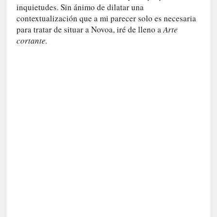
a
inquietudes. Sin ánimo de dilatar una
c
contextualización que a mi parecer solo es necesaria
o
para tratar de situar a Novoa, iré de lleno a
Arte
n
cortante.
l
a
O
r
q
u
e
s
t
a
S
i
n
f
ó
n