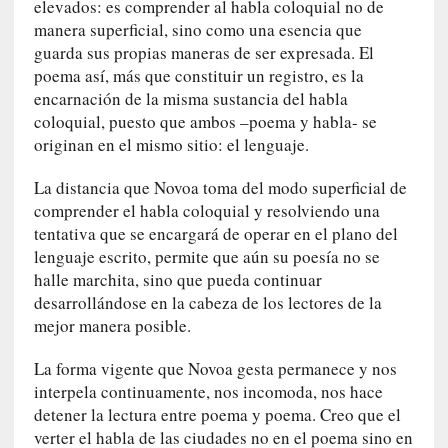
o
elevados: es comprender al habla coloquial no de
n
manera superficial, sino como una esencia que
t
guarda sus propias maneras de ser expresada. El
r
poema así, más que constituir un registro, es la
a
encarnación de la misma sustancia del habla
r
coloquial, puesto que ambos –poema y habla- se
s
originan en el mismo sitio: el lenguaje.
e
a
La distancia que Novoa toma del modo superficial de
s
comprender el habla coloquial y resolviendo una
í
tentativa que se encargará de operar en el plano del
m
lenguaje escrito, permite que aún su poesía no se
i
halle marchita, sino que pueda continuar
s
desarrollándose en la cabeza de los lectores de la
m
mejor manera posible.
o
La forma vigente que Novoa gesta permanece y nos
[
interpela continuamente, nos incomoda, nos hace
C
detener la lectura entre poema y poema. Creo que el
r
verter el habla de las ciudades no en el poema sino en
í