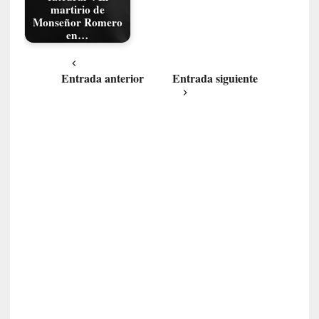
martirio de
o
Monseñor Romero
]
en…
«
L
a
Entrada anterior
Entrada siguiente
o
d
i
s
e
a
»
:
L
a
s
c
l
a
v