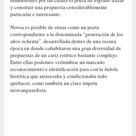
dimensiones por las cuales el poeta ha logrado trazar
n
y construir una propuesta considerablemente
a
particular e interesante.
t
u
Novoa es posible de situar como un poeta
r
correspondiente a la denominada “generación de los
a
años ochenta”, desarrollada dentro de una oscura
l
época en donde cohabitaron una gran diversidad de
e
propuestas de un cariz estético bastante complejo.
z
Entre ellas podemos vislumbrar un marcado
a
h
reconocimiento e identificación para con la índole
u
histórica que atravesaba y condicionaba todo
m
quehacer, como también un claro ímpetu
a
neovanguardista.
n
a
[
C
r
ó