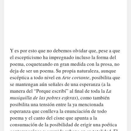
n
c
o
n
v
e
r
s
Y es por esto que no debemos olvidar que, pese a que
a
el escepticismo ha impregnado incluso la forma del
c
poema, coqueteando en gran medida con la prosa, no
i
deja de ser un poema. Su propia naturaleza, aunque
ó
n
escéptica a todo nivel en
Arte cortante
, posibilita que
c
se mantengan aún señales de una esperanza (a la
o
manera del “Porque escribí” al final de toda la
La
n
musiquilla de las pobres esferas
), como también
H
posibilita una tensión entre la ya mencionada
a
esperanza que conlleva la enunciación de todo
n
poema y el canto del cisne que apunta a la
s
consumación de la posibilidad de erigir una poética
-