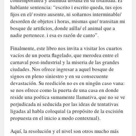
contemporánea y asumida urbana en su totalidad. El
G
hablante sentencia: “escrito i escrito queda, tus ojos
e
fijos en el/ rostro ausente, ni soñarnos interminable/
o
desorden de objetos i horas, mismas que/ transitan mi
r
bosque de artificios, donde aúlla/ el animal que a
g
nadie pertenece. i esa es razón de canto”.
G
a
Finalmente, este libro nos invita a visitar los cuartos
d
vacíos de un poeta flagelado, que merodea entre el
a
carnaval post-industrial y la miseria de las grandes
m
ciudades. Nos ofrece ingresar a aquel bosque de
e
signos en pleno siniestro y en su consecuente
r
devastación. Su reedición no es en ningún caso vana:
»
se nos ofrece como la puerta de una casa en donde
:
reside una poética sumamente llamativa, que no se ve
E
perjudicada ni seducida por las ideas de tentativas
s
ligadas al habla coloquial (a propósito de la escisión
e
e
propuesta en el inicio a modo contextual).
n
Aquí, la resolución y el nivel son otros mucho más
c