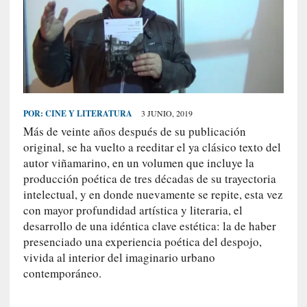
S
R
E
C
I
E
POR:
CINE Y LITERATURA
3 JUNIO, 2019
N
Más de veinte años después de su publicación
T
original, se ha vuelto a reeditar el ya clásico texto del
E
autor viñamarino, en un volumen que incluye la
S
producción poética de tres décadas de su trayectoria
intelectual, y en donde nuevamente se repite, esta vez
con mayor profundidad artística y literaria, el
[
desarrollo de una idéntica clave estética: la de haber
C
presenciado una experiencia poética del despojo,
r
vivida al interior del imaginario urbano
í
contemporáneo.
t
i