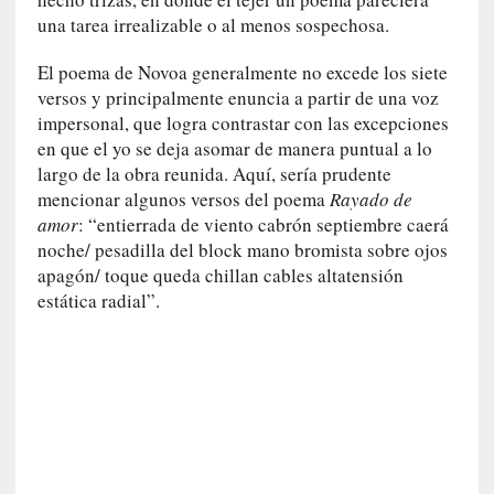
n
una tarea irrealizable o al menos sospechosa.
t
r
El poema de Novoa generalmente no excede los siete
e
versos y principalmente enuncia a partir de una voz
v
impersonal, que logra contrastar con las excepciones
i
en que el yo se deja asomar de manera puntual a lo
s
largo de la obra reunida. Aquí, sería prudente
t
mencionar algunos versos del poema
Rayado de
a
amor
: “entierrada de viento cabrón septiembre caerá
]
noche/ pesadilla del block mano bromista sobre ojos
A
apagón/ toque queda chillan cables altatensión
l
estática radial”.
f
o
n
s
o
M
a
t