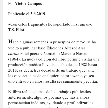
Víctor Campos
Por
i
r
3.6.2019
Publicado el
t
u
«Con estos fragmentos he soportado mis ruinas».
d
T.S. Eliot
e
s
H
y
ace algunas semanas, a principios de mayo, se ha
d
vuelto a publicar bajo Ediciones Altazor
Arte
e
cortante
del poeta viñamarino Marcelo Novoa
f
(1964). La nueva edición del libro permite visitar una
e
producción poética llevada a cabo desde 1988 hasta
c
2018; es decir, tres décadas de un trabajo que, ante
t
los ojos actuales de cualquier lector joven o ya sea
o
uno entrado en años, resulta ser sumamente peculiar.
s
d
El libro reúne además de los trabajos publicados
e
anteriormente, algunos poemas que hasta ahora
l
permanecían inéditos, ayudando a profundizar las
a