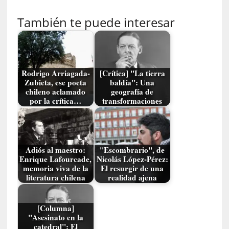
p
o
También te puede interesar
s
s
i
l
e
Rodrigo Arriagada-
[Crítica] "La tierra
n
Zubieta, ese poeta
baldía": Una
chileno aclamado
geografía de
c
por la crítica…
transformaciones
i
a
d
o
s
Adiós al maestro:
"Escombrario", de
Enrique Lafourcade,
Nicolás López-Pérez:
memoria viva de la
El resurgir de una
[
literatura chilena
realidad ajena
E
n
s
[Columna]
a
"Asesinato en la
catedral": El
y