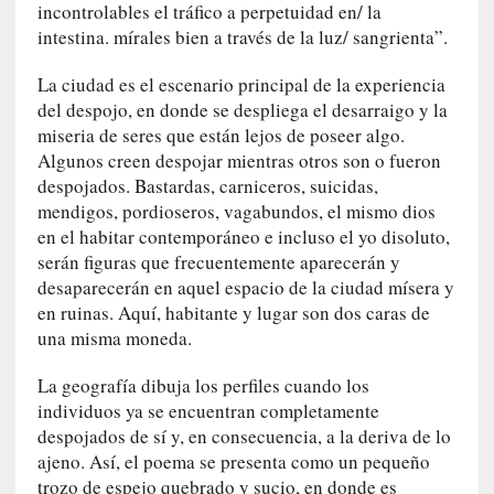
incontrolables el tráfico a perpetuidad en/ la
E
intestina. mírales bien a través de la luz/ sangrienta”.
l
e
La ciudad es el escenario principal de la experiencia
x
del despojo, en donde se despliega el desarraigo y la
t
miseria de seres que están lejos de poseer algo.
r
Algunos creen despojar mientras otros son o fueron
a
n
despojados. Bastardas, carniceros, suicidas,
j
mendigos, pordioseros, vagabundos, el mismo dios
e
en el habitar contemporáneo e incluso el yo disoluto,
r
serán figuras que frecuentemente aparecerán y
o
desaparecerán en aquel espacio de la ciudad mísera y
»
en ruinas. Aquí, habitante y lugar son dos caras de
:
una misma moneda.
L
a
La geografía dibuja los perfiles cuando los
b
individuos ya se encuentran completamente
a
despojados de sí y, en consecuencia, a la deriva de lo
n
ajeno. Así, el poema se presenta como un pequeño
a
trozo de espejo quebrado y sucio, en donde es