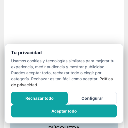
s
l
a
c
i
ó
n
a
u
Tu privacidad
d
Usamos cookies y tecnologías similares para mejorar tu
i
experiencia, medir audiencia y mostrar publicidad.
o
Puedes aceptar todo, rechazar todo o elegir por
v
categoría. Rechazar es tan fácil como aceptar.
Política
i
de privacidad
s
u
Rechazar todo
Configurar
a
l
Aceptar todo