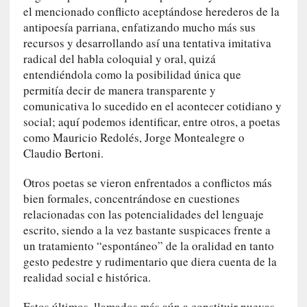
y
el mencionado conflicto aceptándose herederos de la
:
antipoesía parriana, enfatizando mucho más sus
L
recursos y desarrollando así una tentativa imitativa
a
radical del habla coloquial y oral, quizá
s
entendiéndola como la posibilidad única que
m
permitía decir de manera transparente y
e
comunicativa lo sucedido en el acontecer cotidiano y
m
social; aquí podemos identificar, entre otros, a poetas
o
como Mauricio Redolés, Jorge Montealegre o
r
Claudio Bertoni.
i
a
Otros poetas se vieron enfrentados a conflictos más
s
bien formales, concentrándose en cuestiones
n
relacionadas con las potencialidades del lenguaje
o
escrito, siendo a la vez bastante suspicaces frente a
v
un tratamiento “espontáneo” de la oralidad en tanto
e
gesto pedestre y rudimentario que diera cuenta de la
l
realidad social e histórica.
a
d
Estos últimos, llamados más aún a constituir nuevas