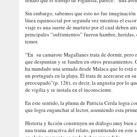
señaló que el trabajo de Pigafetta, parece: “una ave
Sin embargo, sabemos que esto no fue imaginación s
línea equinoccial por segunda vez mientras el escor
viaje es una suerte de martirio por el cual deben a
principales “sufrimientos” fueron hambre, heridas
temor.
“En su camarote Magallanes trata de dormir, pero 
que despuntan y se funden en otros pensamientos. C
ha mandado una armada desde Malaca que lo está e
un portugués en la playa. Él trata de acercarse en
preocupado”(p. 126), es decir, la angustia por lo qu
de vigilia y se instala en el inconsciente.
En este sentido, la pluma de Patricia Cerda logra co
que logra enganchar al lector, asumiendo esta prim
Historia y ficción construyen un diálogo muy bien
una trama atractiva del relato, permitiendo en este s