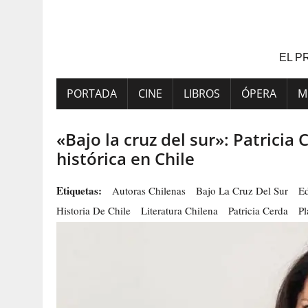
Saltar
al
contenido
EL P
PORTADA
CINE
LIBROS
ÓPERA
M
«Bajo la cruz del sur»: Patricia
histórica en Chile
Etiquetas:
Autoras Chilenas
Bajo La Cruz Del Sur
Ed
Historia De Chile
Literatura Chilena
Patricia Cerda
Pl