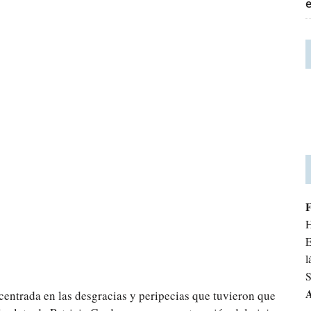
H
E
l
S
A
centrada en las desgracias y peripecias que tuvieron que