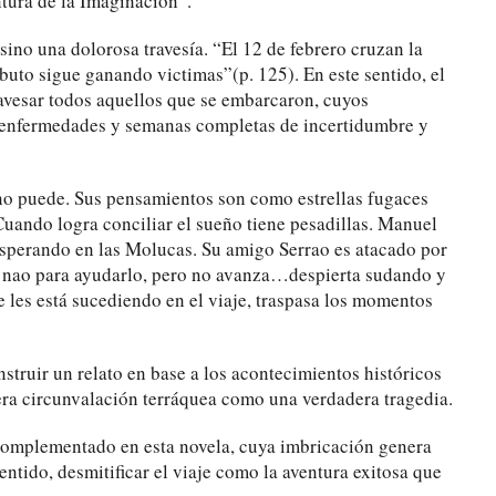
ntura de la Imaginación”.
ino una dolorosa travesía. “El 12 de febrero cruzan la
buto sigue ganando victimas”(p. 125). En este sentido, el
travesar todos aquellos que se embarcaron, cuyos
, enfermedades y semanas completas de incertidumbre y
no puede. Sus pensamientos son como estrellas fugaces
uando logra conciliar el sueño tiene pesadillas. Manuel
sperando en las Molucas. Su amigo Serrao es atacado por
 su nao para ayudarlo, pero no avanza…despierta sudando y
e les está sucediendo en el viaje, traspasa los momentos
nstruir un relato en base a los acontecimientos históricos
era circunvalación terráquea como una verdadera tragedia.
 complementado en esta novela, cuya imbricación genera
entido, desmitificar el viaje como la aventura exitosa que