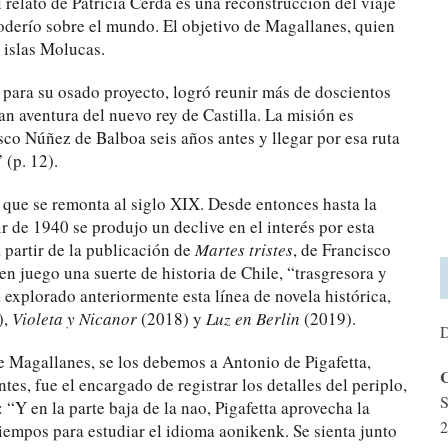
l relato de Patricia Cerda es una reconstrucción del viaje
poderío sobre el mundo. El objetivo de Magallanes, quien
 islas Molucas.
 para su osado proyecto, logró reunir más de doscientos
an aventura del nuevo rey de Castilla. La misión es
sco Núñez de Balboa seis años antes y llegar por esa ruta
 (p. 12).
n que se remonta al siglo XIX. Desde entonces hasta la
r de 1940 se produjo un declive en el interés por esta
a partir de la publicación de
Martes tristes
, de Francisco
en juego una suerte de historia de Chile, “trasgresora y
a explorado anteriormente esta línea de novela histórica,
),
Violeta y Nicanor
(2018) y
Luz en Berlin
(2019).
D
e Magallanes, se los debemos a Antonio de Pigafetta,
C
es, fue el encargado de registrar los detalles del periplo,
S
“Y en la parte baja de la nao, Pigafetta aprovecha la
2
tiempos para estudiar el idioma aonikenk. Se sienta junto