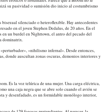
ollos eróticos o libidinales. Parece que a Bloom no le
izá su pasividad o sumisión dio inicio al costumbrismo
s bisexual silenciado o heteroflexible. Hay antecedentes
resado en el joven Stephen Dedalus, de 20 años. En el
as en un burdel en Nighttown, el antro del pecado del
a dominatrix.
: «perturbador», «nihilismo infernal». Desde entonces,
stas, donde auscultan zonas oscuras, demonios interiores y
om. Es la voz telúrica de una mujer. Una carga eléctrica,
omo una caja negra que se abre solo cuando el avión se
sta y desenfadado, es un formidable monólogo interior,
acoso de 129 fogosos pretendientes. Al parecer, la