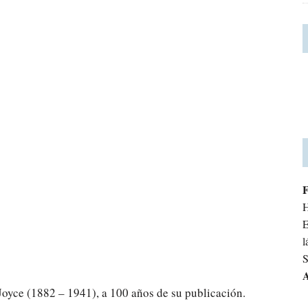
H
E
l
S
A
oyce (1882 – 1941), a 100 años de su publicación.