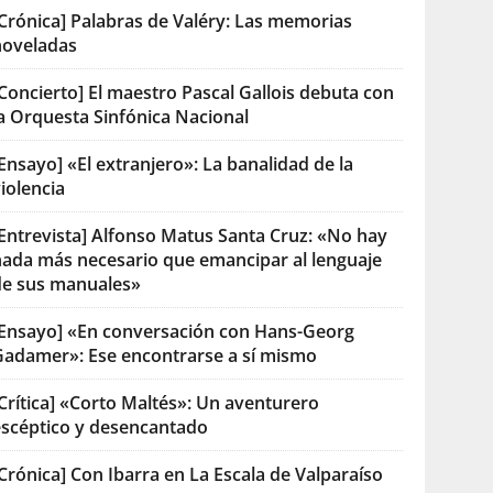
[Crónica] Palabras de Valéry: Las memorias
noveladas
Concierto] El maestro Pascal Gallois debuta con
la Orquesta Sinfónica Nacional
Ensayo] «El extranjero»: La banalidad de la
iolencia
[Entrevista] Alfonso Matus Santa Cruz: «No hay
nada más necesario que emancipar al lenguaje
de sus manuales»
[Ensayo] «En conversación con Hans-Georg
Gadamer»: Ese encontrarse a sí mismo
Crítica] «Corto Maltés»: Un aventurero
escéptico y desencantado
Crónica] Con Ibarra en La Escala de Valparaíso