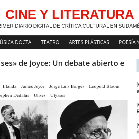
CINE Y LITERATURA
RIMER DIARIO DIGITAL DE CRÍTICA CULTURAL EN SUDAM
ÚSICA DOCTA
TEATRO
ARTES PLÁSTICAS
POESÍA 
ses» de Joyce: Un debate abierto e
[
Irlanda
James Joyce
Jorge Luis Borges
Leopold Bloom
tephen Dedalus
Ulises
Ulysses
[
[