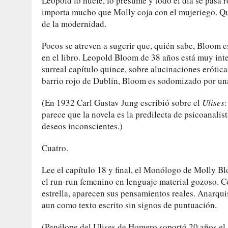
Leopold lo huele, lo presume y todo el día se pasa r
importa mucho que Molly coja con el mujeriego. Qu
de la modernidad.
Pocos se atreven a sugerir que, quién sabe, Bloom e
en el libro. Leopold Bloom de 38 años está muy inte
surreal capítulo quince, sobre alucinaciones erótic
barrio rojo de Dublin, Bloom es sodomizado por un
(En 1932 Carl Gustav Jung escribió sobre el
Ulises
parece que la novela es la predilecta de psicoanali
deseos inconscientes.)
Cuatro.
Lee el capítulo 18 y final, el Monólogo de Molly Blo
el run-run femenino en lenguaje material gozoso. C
estrella, aparecen sus pensamientos reales. Anarqui
aun como texto escrito sin signos de puntuación.
(Penélope del Ulises de Homero soportó 20 años el 