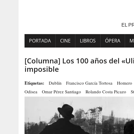
Saltar
al
contenido
EL P
PORTADA
CINE
LIBROS
ÓPERA
M
[Columna] Los 100 años del «Uli
imposible
Etiquetas:
Dublín
Francisco García Tortosa
Homero
Odisea
Omar Pérez Santiago
Rolando Costa Picazo
S