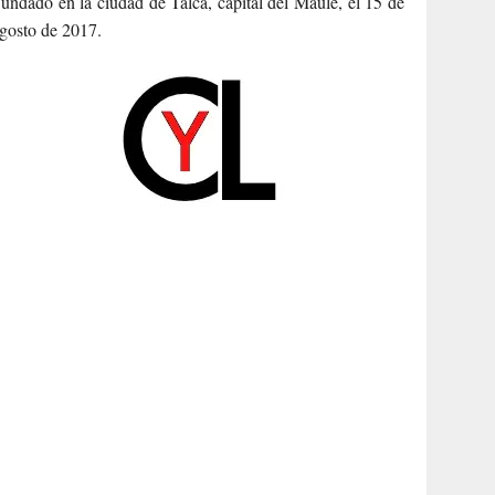
undado en la ciudad de Talca, capital del Maule, el 15 de
gosto de 2017.