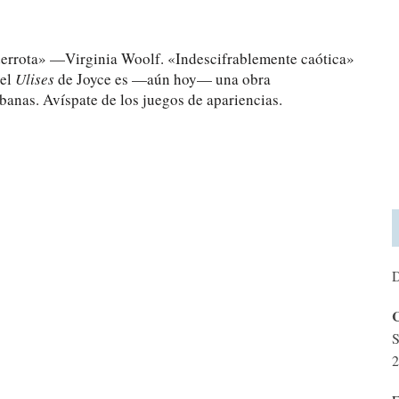
 derrota» —Virginia Woolf. «Indescifrablemente caótica»
 el
Ulises
de Joyce es —aún hoy— una obra
banas. Avíspate de los juegos de apariencias.
D
C
S
2