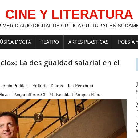
CINE Y LITERATURA
RIMER DIARIO DIGITAL DE CRÍTICA CULTURAL EN SUDAM
ÚSICA DOCTA
TEATRO
ARTES PLÁSTICAS
POESÍA 
icio»: La desigualdad salarial en el
[
nomía Política
Editorial Taurus
Jan Eeckhout
Olave
Penguinlibros.cl
Universidad Pompeu Fabra
[
[