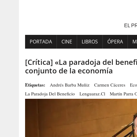
Saltar
al
contenido
EL P
PORTADA
CINE
LIBROS
ÓPERA
M
[Crítica] «La paradoja del benef
conjunto de la economía
Etiquetas:
Andrés Barba Muñiz
Carmen Cáceres
Eco
La Paradoja Del Beneficio
Lenguaraz.cl
Martín Parra 