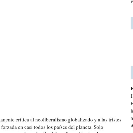
H
E
l
S
nente crítica al neoliberalismo globalizado y a las tristes
A
orzada en casi todos los países del planeta. Solo