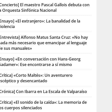
Concierto] El maestro Pascal Gallois debuta con
la Orquesta Sinfónica Nacional
Ensayo] «El extranjero»: La banalidad de la
iolencia
[Entrevista] Alfonso Matus Santa Cruz: «No hay
nada más necesario que emancipar al lenguaje
de sus manuales»
[Ensayo] «En conversación con Hans-Georg
Gadamer»: Ese encontrarse a sí mismo
Crítica] «Corto Maltés»: Un aventurero
escéptico y desencantado
Crónica] Con Ibarra en La Escala de Valparaíso
Crítica] «El sonido de la caída»: La memoria de
os cuerpos silenciados