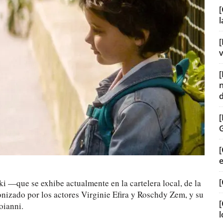
[
[
v
[
[
ki —que se exhibe actualmente en la cartelera local, de la
nizado por los actores Virginie Efira y Roschdy Zem, y su
[
oianni.
l