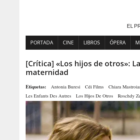
Saltar
al
contenido
EL P
PORTADA
CINE
LIBROS
ÓPERA
M
[Crítica] «Los hijos de otros»: L
maternidad
Etiquetas:
Antonia Buresi
Cdi Films
Chiara Mastroia
Les Enfants Des Autres
Los Hijos De Otros
Roschdy Z