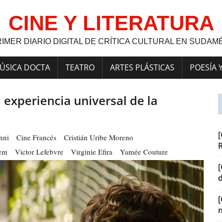
CINE Y LITERATURA
RIMER DIARIO DIGITAL DE CRÍTICA CULTURAL EN SUDAM
ÚSICA DOCTA
TEATRO
ARTES PLÁSTICAS
POESÍA 
a experiencia universal de la
[
nni
Cine Francés
Cristián Uribe Moreno
em
Victor Lefebvre
Virginie Efira
Yamée Couture
[