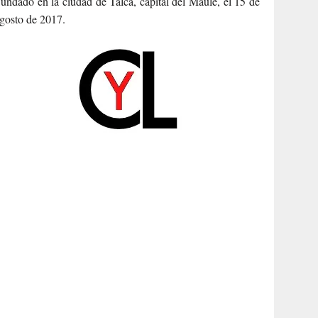
undado en la ciudad de Talca, capital del Maule, el 15 de
gosto de 2017.