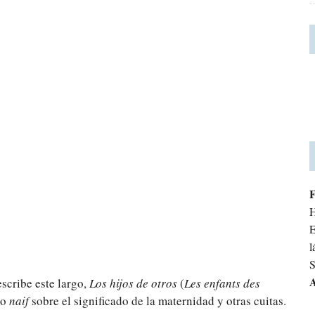
H
E
l
S
A
escribe este largo,
Los hijos de otros
(
Les enfants des
to
naif
sobre el significado de la maternidad y otras cuitas.