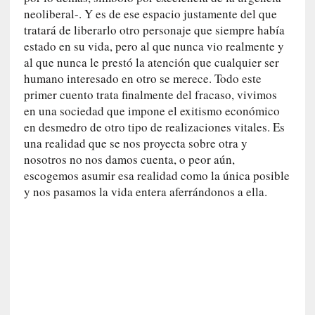
y
neoliberal-. Y es de ese espacio justamente del que
:
tratará de liberarlo otro personaje que siempre había
L
estado en su vida, pero al que nunca vio realmente y
a
al que nunca le prestó la atención que cualquier ser
s
humano interesado en otro se merece. Todo este
m
primer cuento trata finalmente del fracaso, vivimos
e
en una sociedad que impone el exitismo económico
m
en desmedro de otro tipo de realizaciones vitales. Es
o
una realidad que se nos proyecta sobre otra y
r
nosotros no nos damos cuenta, o peor aún,
i
escogemos asumir esa realidad como la única posible
a
y nos pasamos la vida entera aferrándonos a ella.
s
n
o
v
e
l
a
d