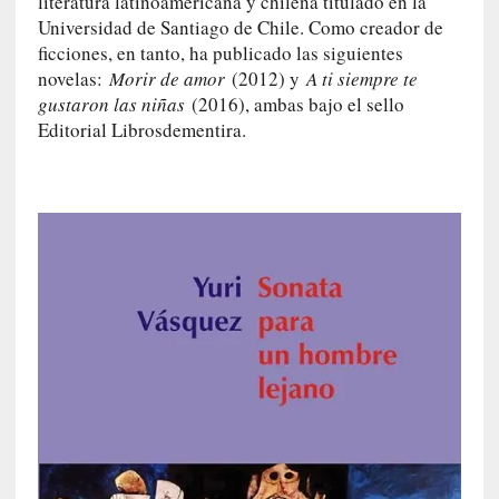
literatura latinoamericana y chilena titulado en la
u
Universidad de Santiago de Chile. Como creador de
s
ficciones, en tanto, ha publicado las siguientes
S
novelas:
Morir de amor
(2012) y
A ti siempre te
a
gustaron las niñas
(2016), ambas bajo el sello
n
Editorial Librosdementira.
t
a
C
r
u
z
:
«
N
o
h
a
y
n
a