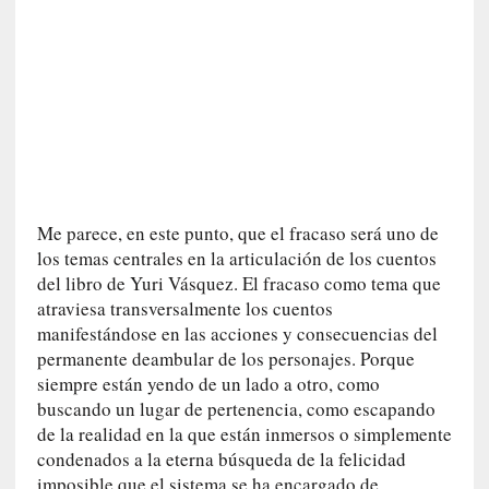
a
s
[
C
o
n
c
i
e
Me parece, en este punto, que el fracaso será uno de
r
los temas centrales en la articulación de los cuentos
t
del libro de Yuri Vásquez. El fracaso como tema que
o
atraviesa transversalmente los cuentos
]
manifestándose en las acciones y consecuencias del
E
permanente deambular de los personajes. Porque
l
siempre están yendo de un lado a otro, como
m
buscando un lugar de pertenencia, como escapando
a
de la realidad en la que están inmersos o simplemente
e
condenados a la eterna búsqueda de la felicidad
s
t
imposible que el sistema se ha encargado de