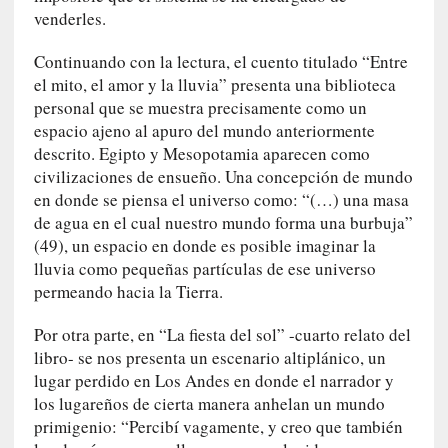
r
venderles.
o
P
Continuando con la lectura, el cuento titulado “Entre
a
el mito, el amor y la lluvia” presenta una biblioteca
s
personal que se muestra precisamente como un
c
espacio ajeno al apuro del mundo anteriormente
a
descrito. Egipto y Mesopotamia aparecen como
l
civilizaciones de ensueño. Una concepción de mundo
G
en donde se piensa el universo como: “(…) una masa
a
de agua en el cual nuestro mundo forma una burbuja”
l
(49), un espacio en donde es posible imaginar la
l
lluvia como pequeñas partículas de ese universo
o
permeando hacia la Tierra.
i
s
Por otra parte, en “La fiesta del sol” -cuarto relato del
d
libro- se nos presenta un escenario altiplánico, un
e
lugar perdido en Los Andes en donde el narrador y
b
los lugareños de cierta manera anhelan un mundo
u
primigenio: “Percibí vagamente, y creo que también
t