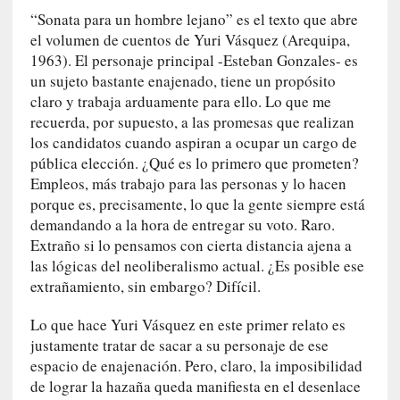
n
“Sonata para un hombre lejano” es el texto que abre
a
el volumen de cuentos de Yuri Vásquez (Arequipa,
t
1963). El personaje principal -Esteban Gonzales- es
u
un sujeto bastante enajenado, tiene un propósito
r
claro y trabaja arduamente para ello. Lo que me
a
recuerda, por supuesto, a las promesas que realizan
l
los candidatos cuando aspiran a ocupar un cargo de
e
pública elección. ¿Qué es lo primero que prometen?
z
a
Empleos, más trabajo para las personas y lo hacen
h
porque es, precisamente, lo que la gente siempre está
u
demandando a la hora de entregar su voto. Raro.
m
Extraño si lo pensamos con cierta distancia ajena a
a
las lógicas del neoliberalismo actual. ¿Es posible ese
n
extrañamiento, sin embargo? Difícil.
a
Lo que hace Yuri Vásquez en este primer relato es
[
justamente tratar de sacar a su personaje de ese
C
espacio de enajenación. Pero, claro, la imposibilidad
r
de lograr la hazaña queda manifiesta en el desenlace
ó