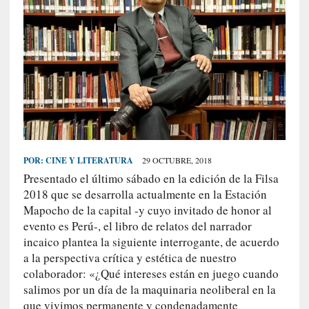
S
R
E
C
I
E
N
T
E
POR:
CINE Y LITERATURA
29 OCTUBRE, 2018
S
Presentado el último sábado en la edición de la Filsa
2018 que se desarrolla actualmente en la Estación
Mapocho de la capital -y cuyo invitado de honor al
[
evento es Perú-, el libro de relatos del narrador
C
incaico plantea la siguiente interrogante, de acuerdo
r
a la perspectiva crítica y estética de nuestro
í
colaborador: «¿Qué intereses están en juego cuando
t
salimos por un día de la maquinaria neoliberal en la
i
que vivimos permanente y condenadamente