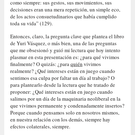
l
como siempre: sus gestos, sus movimientos, sus
i
decisiones eran una mera repetición, un simple eco,
d
de los actos consuetudinarios que había cumplido
a
toda su vida” (129).
d
d
Entonces, claro, la pregunta clave que plantea el libro
e
de Yuri Vásquez, o más bien, una de las preguntas
l
que me obsesionó y guió mi lectura que hoy intento
a
plasmar en esta presentación es: ¿para qué vivimos
v
finalmente? O quizás: ¿para
quién
vivimos
i
realmente? ¿Qué intereses están en juego cuando
o
sentimos esa culpa por faltar un día al trabajo? O
l
para plantearlo desde la lectura que he tratado de
e
proponer: ¿Qué intereses están en juego cuando
n
salimos por un día de la maquinaria neoliberal en la
c
que vivimos permanente y condenadamente insertos?
i
Porque cuando pensamos solo en nosotros mismos,
a
en nuestra relación con los demás, siempre hay
efectos colaterales, siempre.
[
E