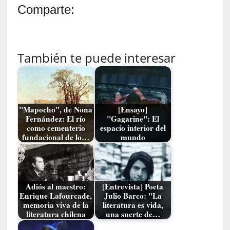
n
Comparte:
c
o
n
v
También te puede interesar
e
r
s
a
c
"Mapocho", de Nona
[Ensayo]
i
Fernández: El río
"Gagarine": El
ó
como cementerio
espacio interior del
n
fundacional de lo…
mundo
c
o
n
H
Adiós al maestro:
[Entrevista] Poeta
a
Enrique Lafourcade,
Julio Barco: "La
n
memoria viva de la
literatura es vida,
literatura chilena
una suerte de…
s
-