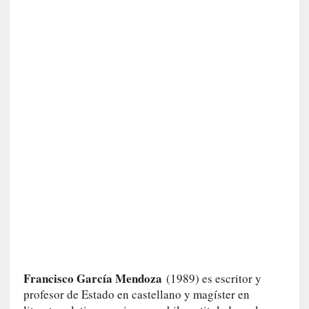
n
t
r
e
v
i
s
t
a
]
A
l
f
o
n
s
o
M
Francisco García Mendoza
(1989) es escritor y
a
profesor de Estado en castellano y magíster en
t