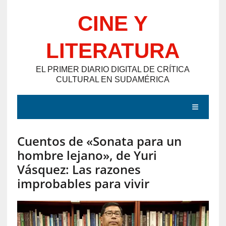
Saltar
CINE Y
al
contenido
LITERATURA
EL PRIMER DIARIO DIGITAL DE CRÍTICA
CULTURAL EN SUDAMÉRICA
MENÚ
Cuentos de «Sonata para un
E
hombre lejano», de Yuri
N
Vásquez: Las razones
T
improbables para vivir
R
A
D
A