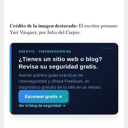
c
i
p
a
Crédito de la imagen destacada:
El escritor peruano
r
Yuri Vásquez, por Julio del Carpio.
a
l
l
Asentic
ASENTIC · CIBERSEGURIDAD
e
¿Tienes un sitio web o blog?
n
Revisa su seguridad gratis.
g
u
Asentic publica guías prácticas de
a
ciberseguridad y ofrece FreeScan, un
j
diagnóstico gratuito de tu sitio en un minuto.
e
Escanear gratis →
d
e
Ver el blog de seguridad →
s
u
s