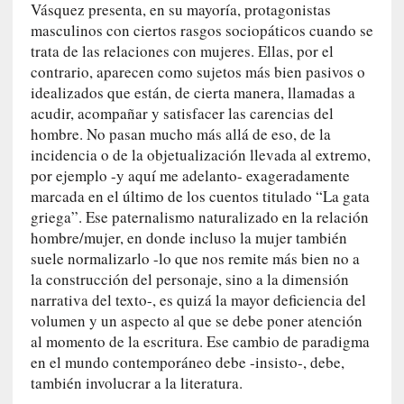
i
Vásquez presenta, en su mayoría, protagonistas
c
masculinos con ciertos rasgos sociopáticos cuando se
a
trata de las relaciones con mujeres. Ellas, por el
N
contrario, aparecen como sujetos más bien pasivos o
a
idealizados que están, de cierta manera, llamadas a
c
acudir, acompañar y satisfacer las carencias del
i
hombre. No pasan mucho más allá de eso, de la
o
incidencia o de la objetualización llevada al extremo,
n
por ejemplo -y aquí me adelanto- exageradamente
a
marcada en el último de los cuentos titulado “La gata
l
griega”. Ese paternalismo naturalizado en la relación
hombre/mujer, en donde incluso la mujer también
[
E
suele normalizarlo -lo que nos remite más bien no a
n
la construcción del personaje, sino a la dimensión
s
narrativa del texto-, es quizá la mayor deficiencia del
a
volumen y un aspecto al que se debe poner atención
y
al momento de la escritura. Ese cambio de paradigma
o
en el mundo contemporáneo debe -insisto-, debe,
]
también involucrar a la literatura.
«