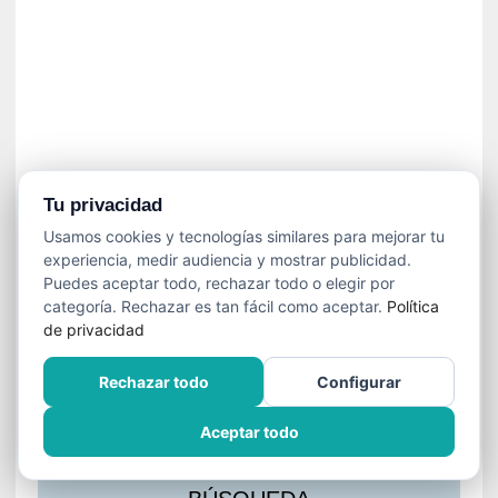
s
l
a
c
i
ó
n
a
u
Tu privacidad
d
Usamos cookies y tecnologías similares para mejorar tu
i
experiencia, medir audiencia y mostrar publicidad.
o
Puedes aceptar todo, rechazar todo o elegir por
v
categoría. Rechazar es tan fácil como aceptar.
Política
i
de privacidad
s
u
Rechazar todo
Configurar
a
l
Aceptar todo