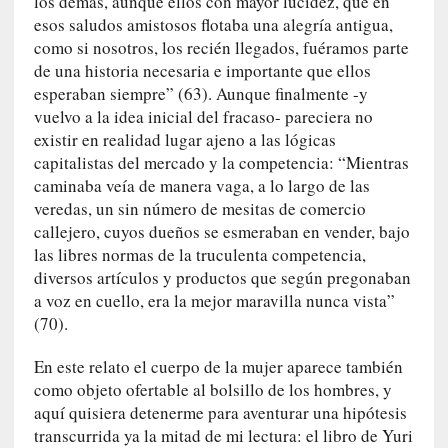
los demás, aunque ellos con mayor lucidez, que en
a
esos saludos amistosos flotaba una alegría antigua,
c
como si nosotros, los recién llegados, fuéramos parte
o
de una historia necesaria e importante que ellos
n
esperaban siempre” (63). Aunque finalmente -y
l
vuelvo a la idea inicial del fracaso- pareciera no
a
existir en realidad lugar ajeno a las lógicas
O
capitalistas del mercado y la competencia: “Mientras
r
q
caminaba veía de manera vaga, a lo largo de las
u
veredas, un sin número de mesitas de comercio
e
callejero, cuyos dueños se esmeraban en vender, bajo
s
las libres normas de la truculenta competencia,
t
diversos artículos y productos que según pregonaban
a
a voz en cuello, era la mejor maravilla nunca vista”
S
(70).
i
n
En este relato el cuerpo de la mujer aparece también
f
como objeto ofertable al bolsillo de los hombres, y
ó
aquí quisiera detenerme para aventurar una hipótesis
n
transcurrida ya la mitad de mi lectura: el libro de Yuri