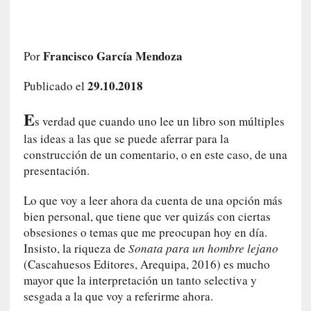
i
r
t
Francisco García Mendoza
Por
u
d
29.10.2018
Publicado el
e
s
E
y
s verdad que cuando uno lee un libro son múltiples
d
las ideas a las que se puede aferrar para la
e
construcción de un comentario, o en este caso, de una
f
presentación.
e
c
Lo que voy a leer ahora da cuenta de una opción más
t
bien personal, que tiene que ver quizás con ciertas
o
obsesiones o temas que me preocupan hoy en día.
s
Insisto, la riqueza de
Sonata para un hombre lejano
d
(Cascahuesos Editores, Arequipa, 2016) es mucho
e
mayor que la interpretación un tanto selectiva y
l
sesgada a la que voy a referirme ahora.
a