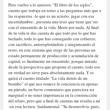
E
Pero vuelvo a lo anterior, “El libro de los siglos”,
l
cuento que trabaja en torno a las preguntas más que a
e
las respuestas -lo que es un acierto: jugar con esa
x
incertidumbre-, presenta una tesis que tiene que ver
t
con el sinsentido de la vida. Morir por nada. Al final
r
de tu vida te das cuenta de que todo por lo que has
a
luchado, todo lo que has conseguido con esfuerzo,
n
con sacrificio, autoexplotándote y ninguneando al
j
resto, en este sistema que exige de las personas un
e
estado permanente de producción y acumulación de
r
capital, es finalmente un sinsentido; porque mirado
o
desde la perspectiva que propone el cuento, todo eso
»
en verdad no sirve para absolutamente nada. Y es
:
quizá el cuento titulado “La vida detrás de un
L
biombo” el que nos remece la conciencia en apenas
a
un párrafo, un breve comentario que pareciera ser
b
marginal o no tener importancia en la construcción
a
n
del relato, pero que a final de cuentas me resulta a mí
a
-en esta lectura- fundamental: “Se desenvolvía, pues,