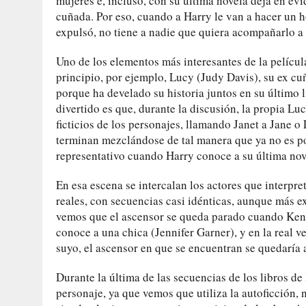
mujeres e, incluso, con su última novela deja en ev
cuñada. Por eso, cuando a Harry le van a hacer un 
expulsó, no tiene a nadie que quiera acompañarlo a
Uno de los elementos más interesantes de la película
principio, por ejemplo, Lucy (Judy Davis), su ex cu
porque ha develado su historia juntos en su último 
divertido es que, durante la discusión, la propia 
ficticios de los personajes, llamando Janet a Jane o 
terminan mezclándose de tal manera que ya no es po
representativo cuando Harry conoce a su última novi
En esa escena se intercalan los actores que interpret
reales, con secuencias casi idénticas, aunque más exa
vemos que el ascensor se queda parado cuando Ken 
conoce a una chica (Jennifer Garner), y en la real v
suyo, el ascensor en que se encuentran se quedaría 
Durante la última de las secuencias de los libros de
personaje, ya que vemos que utiliza la autoficción,