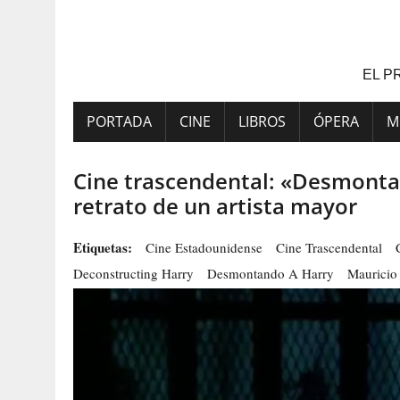
Saltar
al
contenido
EL P
PORTADA
CINE
LIBROS
ÓPERA
M
Cine trascendental: «Desmontan
retrato de un artista mayor
Etiquetas:
Cine Estadounidense
Cine Trascendental
Deconstructing Harry
Desmontando A Harry
Mauricio