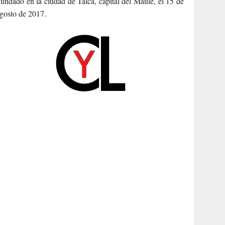
undado en la ciudad de Talca, capital del Maule, el 15 de
gosto de 2017.