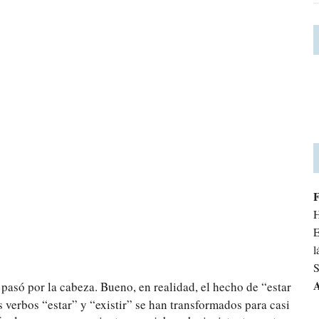
H
E
l
S
A
pasó por la cabeza. Bueno, en realidad, el hecho de “estar
s verbos “estar” y “existir” se han transformados para casi