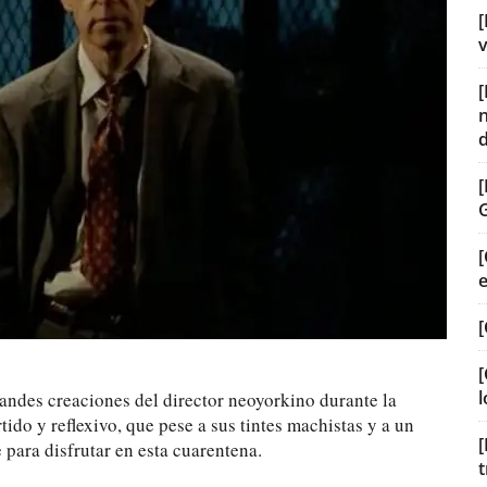
[
v
[
[
[
l
ndes creaciones del director neoyorkino durante la
do y reflexivo, que pese a sus tintes machistas y a un
[
 para disfrutar en esta cuarentena.
t