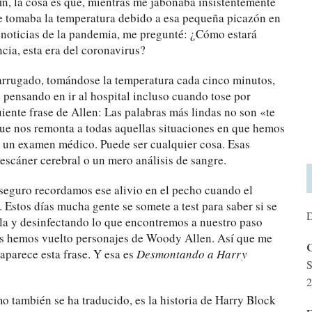
fin, la cosa es que, mientras me jabonaba insistentemente
me tomaba la temperatura debido a esa pequeña picazón en
 noticias de la pandemia, me pregunté: ¿Cómo estará
ia, esta era del coronavirus?
arrugado, tomándose la temperatura cada cinco minutos,
 pensando en ir al hospital incluso cuando tose por
uiente frase de Allen: Las palabras más lindas no son «te
que nos remonta a todas aquellas situaciones en que hemos
e un examen médico. Puede ser cualquier cosa. Esas
escáner cerebral o un mero análisis de sangre.
seguro recordamos ese alivio en el pecho cuando el
 Estos días mucha gente se somete a test para saber si se
D
la y desinfectando lo que encontremos a nuestro paso
os hemos vuelto personajes de Woody Allen. Así que me
C
aparece esta frase. Y esa es
Desmontando a Harry
S
2
mo también se ha traducido, es la historia de Harry Block