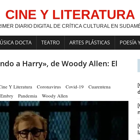
CINE Y LITERATURA
RIMER DIARIO DIGITAL DE CRÍTICA CULTURAL EN SUDAM
ÚSICA DOCTA
TEATRO
ARTES PLÁSTICAS
POESÍA 
do a Harry», de Woody Allen: El
[
Cine Y Literatura
Coronavirus
Covid-19
Cuarentena
 Embry
Pandemia
Woody Allen
[