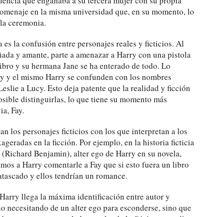
idencia que engañaba a su tercera mujer con su propia
homenaje en la misma universidad que, en su momento, lo
 la ceremonia.
 es la confusión entre personajes reales y ficticios. Al
ñada y amante, parte a amenazar a Harry con una pistola
libro y su hermana Jane se ha enterado de todo. Lo
Lucy y el mismo Harry se confunden con los nombres
Leslie a Lucy. Esto deja patente que la realidad y ficción
sible distinguirlas, lo que tiene su momento más
a, Fay.
an los personajes ficticios con los que interpretan a los
geradas en la ficción. Por ejemplo, en la historia ficticia
(Richard Benjamin), alter ego de Harry en su novela,
emos a Harry comentarle a Fay que si esto fuera un libro
atascado y ellos tendrían un romance.
 Harry llega la máxima identificación entre autor y
 no necesitando de un alter ego para esconderse, sino que