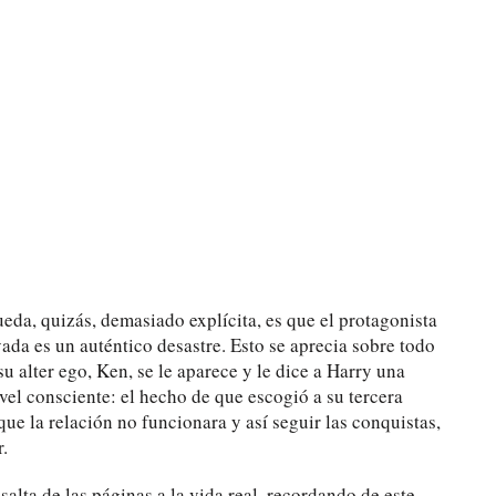
eda, quizás, demasiado explícita, es que el protagonista
vada es un auténtico desastre. Esto se aprecia sobre todo
su alter ego, Ken, se le aparece y le dice a Harry una
el consciente: el hecho de que escogió a su tercera
que la relación no funcionara y así seguir las conquistas,
r.
salta de las páginas a la vida real, recordando de este