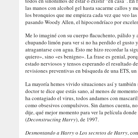
todos en sinónimos de estar o existir “en casa”. En 
las manos con alcohol gel hasta sacarme callos y 
los bronquios que me empieza cada vez que veo las
pasando Woody Allen, el hipocondríaco por excelenc
Me lo imaginé con su cuerpo flacuchento, pálido y 
chupando limón para ver si no ha perdido el gusto y
atragantarse con agua. Esto me hizo recordar la sig
quiero», sino «es benigno». La frase es genial, por
estado nerviosos y tensos esperando el resultado d
revisiones preventivas en búsqueda de una ETS, un 
La mayoría hemos vivido situaciones así y también 
doctor te dice que estás sano, al menos de momento.
ha contagiado el virus, todos andamos con mascaril
como obsesivos compulsivos. Sin darnos cuenta, n
dije, qué mejor momento para ver la película donde 
(
Deconstructing Harry
), de 1997.
Desmontando a Harry
o
Los secretos de Harry
, co