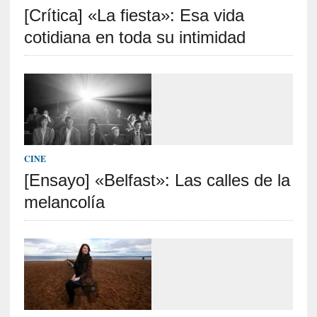
[Crítica] «La fiesta»: Esa vida
S
R
cotidiana en toda su intimidad
E
C
I
E
N
T
CINE
E
[Ensayo] «Belfast»: Las calles de la
S
melancolía
[
C
r
í
t
i