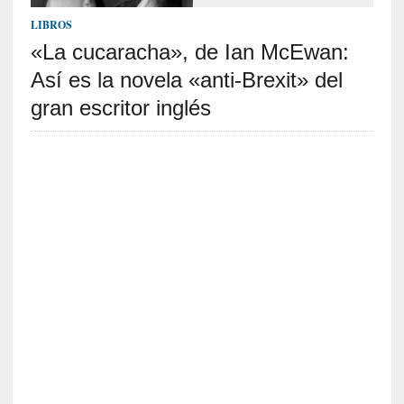
i
LIBROS
r
«La cucaracha», de Ian McEwan:
t
u
Así es la novela «anti-Brexit» del
d
gran escritor inglés
e
s
y
d
e
f
e
c
t
o
s
d
e
l
a