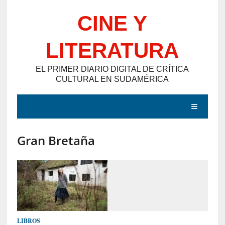
Saltar
CINE Y
al
contenido
LITERATURA
EL PRIMER DIARIO DIGITAL DE CRÍTICA
CULTURAL EN SUDAMÉRICA
MENÚ
Gran Bretaña
E
N
T
R
A
D
LIBROS
A