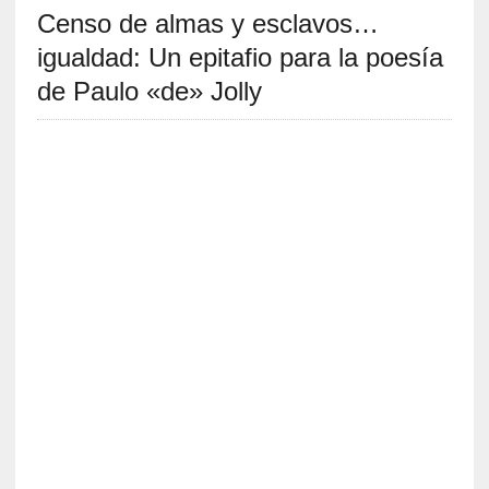
Censo de almas y esclavos…
S
R
igualdad: Un epitafio para la poesía
E
de Paulo «de» Jolly
C
I
E
N
T
E
S
[
E
n
s
a
y