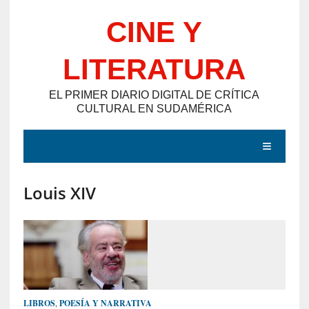
Saltar
CINE Y
al
contenido
LITERATURA
EL PRIMER DIARIO DIGITAL DE CRÍTICA
CULTURAL EN SUDAMÉRICA
MENÚ
Louis XIV
E
N
T
R
A
D
LIBROS
,
POESÍA Y NARRATIVA
A