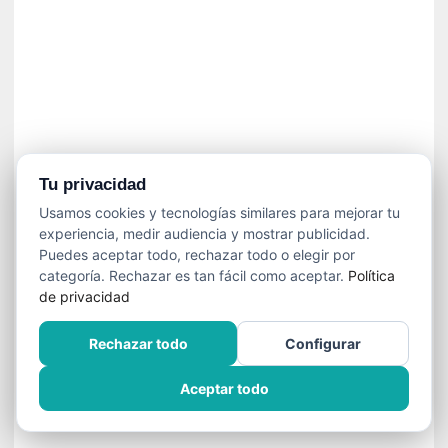
í
t
i
c
a
]
«
C
o
Tu privacidad
r
Usamos cookies y tecnologías similares para mejorar tu
t
experiencia, medir audiencia y mostrar publicidad.
o
Puedes aceptar todo, rechazar todo o elegir por
M
categoría. Rechazar es tan fácil como aceptar.
Política
a
de privacidad
l
t
Rechazar todo
Configurar
é
s
Aceptar todo
»
:
U