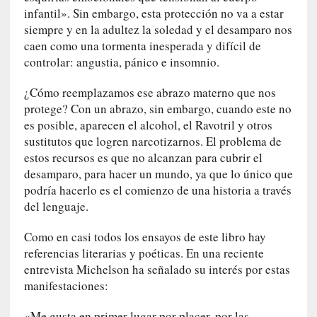
a
infantil». Sin embargo, esta protección no va a estar
]
siempre y en la adultez la soledad y el desamparo nos
«
caen como una tormenta inesperada y difícil de
L
controlar: angustia, pánico e insomnio.
o
p
¿Cómo reemplazamos ese abrazo materno que nos
r
protege? Con un abrazo, sin embargo, cuando este no
o
es posible, aparecen el alcohol, el Ravotril y otros
h
sustitutos que logren narcotizarnos. El problema de
i
estos recursos es que no alcanzan para cubrir el
b
desamparo, para hacer un mundo, ya que lo único que
i
podría hacerlo es el comienzo de una historia a través
d
del lenguaje.
o
»
Como en casi todos los ensayos de este libro hay
:
referencias literarias y poéticas. En una reciente
L
entrevista Michelson ha señalado su interés por estas
a
manifestaciones:
s
v
«Me gusta en primer lugar por placer, por las