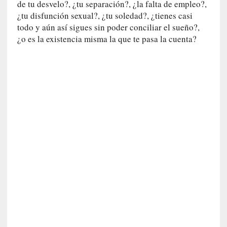
de tu desvelo?, ¿tu separación?, ¿la falta de empleo?,
a
¿tu disfunción sexual?, ¿tu soledad?, ¿tienes casi
t
todo y aún así sigues sin poder conciliar el sueño?,
u
¿o es la existencia misma la que te pasa la cuenta?
r
a
l
e
z
a
h
u
m
a
n
a
[
C
r
ó