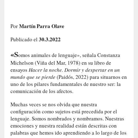
c
o
s
a
Martín Parra Olave
Por
s
i
30.3.2022
Publicado el
n
v
«S
omos animales de lenguaje», señala Constanza
i
Michelson (Viña del Mar, 1978) en su libro de
s
ensayos
Hacer la noche. Dormir y despertar en un
i
mundo que se pierde
(Paidós, 2022) para situarnos en
b
uno de los pilares fundamentales de nuestro ser: la
l
comunicación de los afectos.
e
s
Muchas veces se nos olvida que nuestra
»
configuración como sujetos está precedida por el
:
lenguaje. Somos nombrados y nombramos. Nuestras
R
emociones y nuestra realidad están descritas con
e
palabras que hemos ido aprendiendo a lo largo de los
a