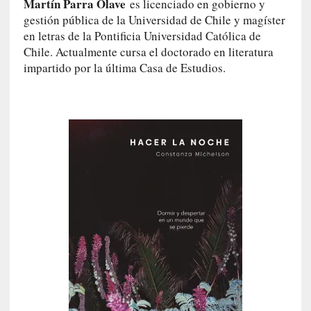
y
Martín Parra Olave
es licenciado en gobierno y
:
gestión pública de la Universidad de Chile y magíster
L
en letras de la Pontificia Universidad Católica de
a
Chile. Actualmente cursa el doctorado en literatura
s
impartido por la última Casa de Estudios.
m
e
m
o
r
i
a
s
n
o
v
e
l
a
d
a