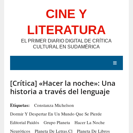
Saltar
CINE Y
al
contenido
LITERATURA
EL PRIMER DIARIO DIGITAL DE CRÍTICA
CULTURAL EN SUDAMÉRICA
MENÚ
[Crítica] «Hacer la noche»: Una
E
historia a través del lenguaje
N
T
Etiquetas:
Constanza Michelson
R
Dormir Y Despertar En Un Mundo Que Se Pierde
A
Editorial Paidós
Grupo Planeta
Hacer La Noche
D
Neuróticos
Planeta De Letras.cl
Planeta De Libros
A