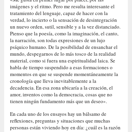
i
imágenes y el ritmo. Pero me resulta interesante el
r
tratamiento del lenguaje, capaz de hacer con la
t
verdad, lo incierto o la sensación de desintegración
u
un nuevo orden, sutil, sensible y a la vez distanciado.
d
Pienso que la poesía, como la imaginación, el canto,
e
s
la narración, son todas expresiones de un lujo
y
psíquico humano. De la posibilidad de ensanchar el
d
mundo, despegarnos de lo más tosco de la realidad
e
material, como si fuera una espiritualidad laica. Se
f
habla de tiempo suspendido a esas formaciones o
e
momentos en que se suspende momentáneamente la
c
cronología que lleva inevitablemente a la
t
decadencia. En esa zona ubicaría a la creación, el
o
amor, inventos como la democracia, cosas que no
s
tienen ningún fundamento más que un deseo».
d
e
En cada uno de los ensayos hay un bálsamo de
l
reflexiones, preguntas y situaciones que muchas
a
personas están viviendo hoy en día: ¿cuál es la razón
n