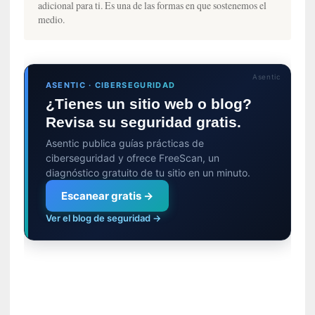
adicional para ti. Es una de las formas en que sostenemos el
c
medio.
a
N
a
c
Asentic
i
ASENTIC · CIBERSEGURIDAD
o
¿Tienes un sitio web o blog?
n
Revisa su seguridad gratis.
a
Asentic publica guías prácticas de
l
ciberseguridad y ofrece FreeScan, un
diagnóstico gratuito de tu sitio en un minuto.
[
E
Escanear gratis →
n
Ver el blog de seguridad →
s
a
y
o
]
«