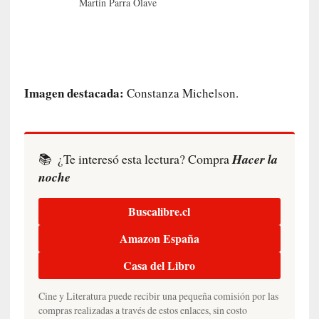
Martín Parra Olave
c
o
n
l
a
Imagen destacada:
O
Constanza Michelson.
r
q
u
e
📚
¿Te interesó esta lectura? Compra
Hacer la
s
noche
t
a
Buscalibre.cl
S
i
Amazon España
n
f
Casa del Libro
ó
n
Cine y Literatura puede recibir una pequeña comisión por las
compras realizadas a través de estos enlaces, sin costo
i