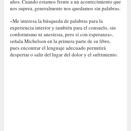
años. Cuando estamos frente a un acontecimiento que
l
nos supera, generalmente nos quedamos sin palabras.
i
d
«Me interesa la búsqueda de palabras para la
a
experiencia interior y también para el consuelo, sin
d
e
conformismo ni anestesia, pero sí con esperanza»,
s
señala Michelson en la primera parte de su libro,
q
pues encontrar el lenguaje adecuado permitirá
u
despertar o salir del lugar del dolor y el sufrimiento.
e
l
o
s
a
d
u
l
t
o
s
e