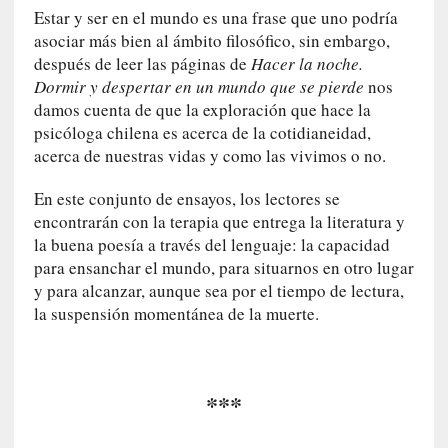
n
Estar y ser en el mundo es una frase que uno podría
i
asociar más bien al ámbito filosófico, sin embargo,
c
después de leer las páginas de
Hacer la noche.
a
Dormir y despertar en un mundo que se pierde
nos
]
damos cuenta de que la exploración que hace la
P
psicóloga chilena es acerca de la cotidianeidad,
a
acerca de nuestras vidas y como las vivimos o no.
l
a
En este conjunto de ensayos, los lectores se
b
encontrarán con la terapia que entrega la literatura y
r
la buena poesía a través del lenguaje: la capacidad
a
para ensanchar el mundo, para situarnos en otro lugar
s
y para alcanzar, aunque sea por el tiempo de lectura,
d
la suspensión momentánea de la muerte.
e
V
a
l
***
é
r