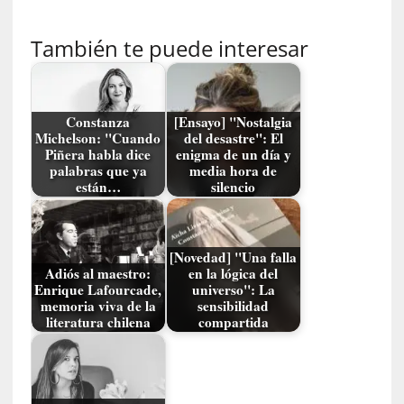
i
d
También te puede interesar
a
d
d
e
Constanza
[Ensayo] "Nostalgia
l
Michelson: "Cuando
del desastre": El
a
Piñera habla dice
enigma de un día y
palabras que ya
media hora de
v
están…
silencio
i
o
l
e
[Novedad] "Una falla
n
Adiós al maestro:
en la lógica del
Enrique Lafourcade,
universo": La
c
memoria viva de la
sensibilidad
i
literatura chilena
compartida
a
[
E