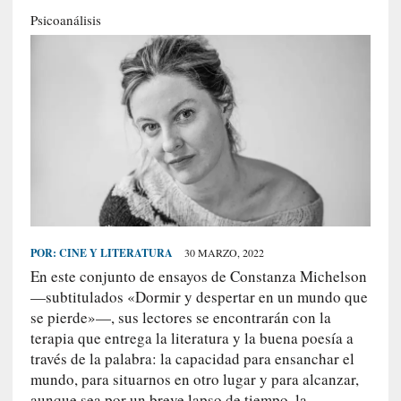
S
Psicoanálisis
R
E
C
I
E
N
T
E
S
POR:
CINE Y LITERATURA
30 MARZO, 2022
En este conjunto de ensayos de Constanza Michelson
[
—subtitulados «Dormir y despertar en un mundo que
C
se pierde»—, sus lectores se encontrarán con la
r
terapia que entrega la literatura y la buena poesía a
í
través de la palabra: la capacidad para ensanchar el
t
mundo, para situarnos en otro lugar y para alcanzar,
i
aunque sea por un breve lapso de tiempo, la