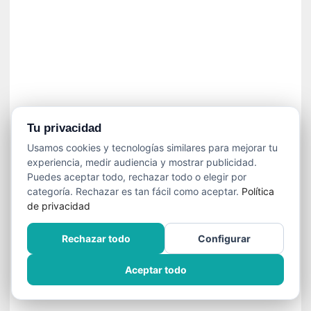
»
:
L
a
m
e
m
o
r
Tu privacidad
i
Usamos cookies y tecnologías similares para mejorar tu
a
experiencia, medir audiencia y mostrar publicidad.
d
Puedes aceptar todo, rechazar todo o elegir por
e
categoría. Rechazar es tan fácil como aceptar.
Política
l
de privacidad
o
s
Rechazar todo
Configurar
c
u
Aceptar todo
e
r
p