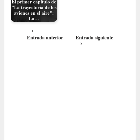
El primer capítulo de
n
"La trayectoria de los
t
aviones en el aire":
r
La…
e
v
i
Entrada anterior
Entrada siguiente
s
t
a
]
A
l
f
o
n
s
o
M
a
t