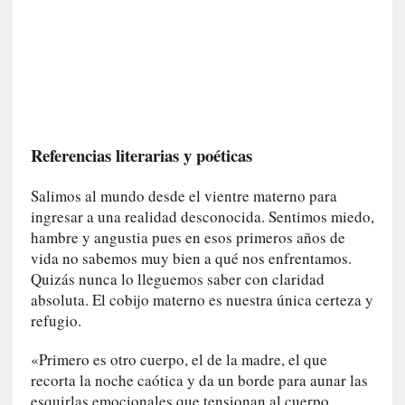
v
i
t
a
n
n
o
Referencias literarias y poéticas
m
b
Salimos al mundo desde el vientre materno para
r
ingresar a una realidad desconocida. Sentimos miedo,
a
hambre y angustia pues en esos primeros años de
r
vida no sabemos muy bien a qué nos enfrentamos.
[
Quizás nunca lo lleguemos saber con claridad
C
absoluta. El cobijo materno es nuestra única certeza y
r
refugio.
í
t
«Primero es otro cuerpo, el de la madre, el que
i
recorta la noche caótica y da un borde para aunar las
c
esquirlas emocionales que tensionan al cuerpo