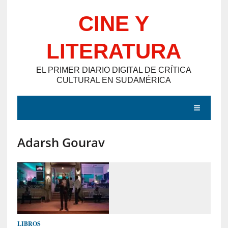
Saltar
CINE Y
al
contenido
LITERATURA
EL PRIMER DIARIO DIGITAL DE CRÍTICA
CULTURAL EN SUDAMÉRICA
MENÚ
Adarsh Gourav
E
N
T
R
A
D
LIBROS
A