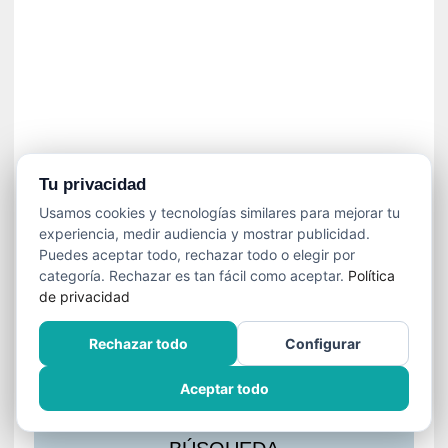
s
l
a
c
i
ó
n
a
u
Tu privacidad
d
Usamos cookies y tecnologías similares para mejorar tu
i
experiencia, medir audiencia y mostrar publicidad.
o
Puedes aceptar todo, rechazar todo o elegir por
v
categoría. Rechazar es tan fácil como aceptar.
Política
i
de privacidad
s
u
Rechazar todo
Configurar
a
l
Aceptar todo