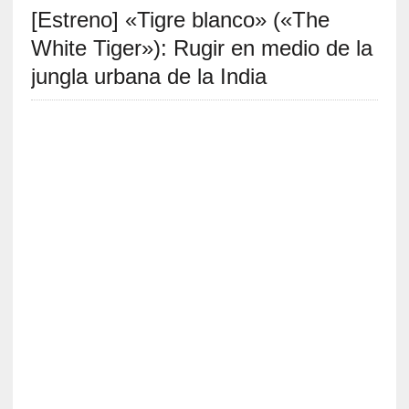
[Estreno] «Tigre blanco» («The
S
R
White Tiger»): Rugir en medio de la
E
jungla urbana de la India
C
I
E
N
T
E
S
[
C
r
í
t
i