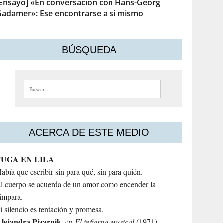
[Ensayo] «En conversación con Hans-Georg
Gadamer»: Ese encontrarse a sí mismo
BÚSQUEDA
Buscar:
ACERCA DE ESTE MEDIO
FUGA EN LILA
abía que escribir sin para qué, sin para quién.
l cuerpo se acuerda de un amor como encender la
ámpara.
i silencio es tentación y promesa.
lejandra
Pizarnik
, en
El infierno musical
(1971)