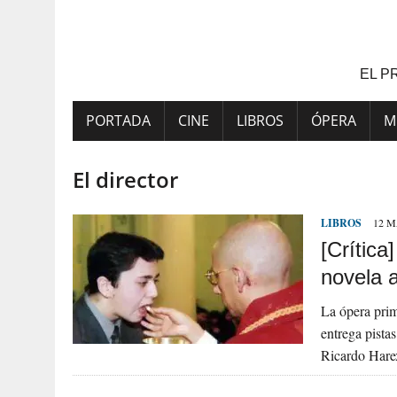
Saltar
al
contenido
EL P
PORTADA
CINE
LIBROS
ÓPERA
M
El director
LIBROS
12 M
[Crítica
novela a
La ópera prim
entrega pistas
Ricardo Hare