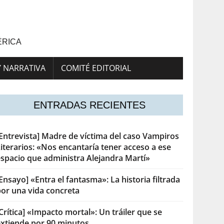
ÉRICA
Y NARRATIVA
COMITÉ EDITORIAL
ENTRADAS RECIENTES
[Entrevista] Madre de víctima del caso Vampiros
iterarios: «Nos encantaría tener acceso a ese
espacio que administra Alejandra Martí»
Ensayo] «Entra el fantasma»: La historia filtrada
por una vida concreta
Crítica] «Impacto mortal»: Un tráiler que se
extiende por 90 minutos