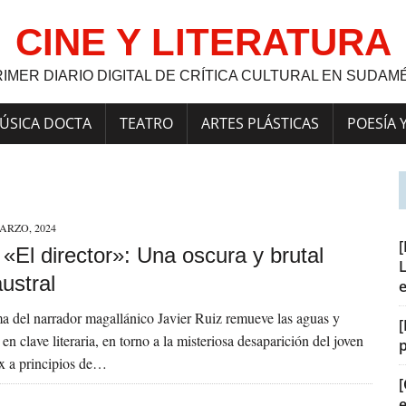
CINE Y LITERATURA
RIMER DIARIO DIGITAL DE CRÍTICA CULTURAL EN SUDAM
ÚSICA DOCTA
TEATRO
ARTES PLÁSTICAS
POESÍA 
ARZO, 2024
] «El director»: Una oscura y brutal
L
ustral
a del narrador magallánico Javier Ruiz remueve las aguas y
[
 en clave literaria, en torno a la misteriosa desaparición del joven
x a principios de…
[