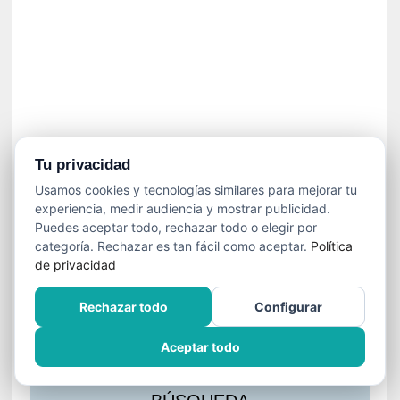
s
l
a
c
i
ó
n
a
u
Tu privacidad
d
Usamos cookies y tecnologías similares para mejorar tu
i
experiencia, medir audiencia y mostrar publicidad.
o
Puedes aceptar todo, rechazar todo o elegir por
v
categoría. Rechazar es tan fácil como aceptar.
Política
i
de privacidad
s
u
Rechazar todo
Configurar
a
l
Aceptar todo