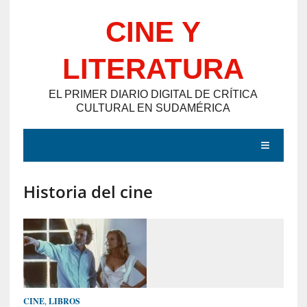
Saltar
CINE Y
al
contenido
LITERATURA
EL PRIMER DIARIO DIGITAL DE CRÍTICA
CULTURAL EN SUDAMÉRICA
MENÚ
Historia del cine
E
N
T
R
A
D
CINE
,
LIBROS
A