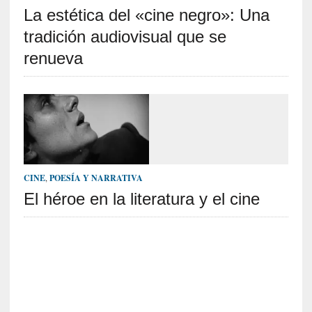
La estética del «cine negro»: Una
S
R
tradición audiovisual que se
E
renueva
C
I
E
N
T
E
S
CINE
,
POESÍA Y NARRATIVA
El héroe en la literatura y el cine
[
C
r
í
t
i