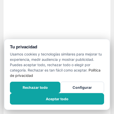
n
e
c
e
s
a
r
i
o
Tu privacidad
q
Usamos cookies y tecnologías similares para mejorar tu
u
experiencia, medir audiencia y mostrar publicidad.
e
Puedes aceptar todo, rechazar todo o elegir por
e
categoría. Rechazar es tan fácil como aceptar.
Política
m
de privacidad
a
n
Rechazar todo
Configurar
c
i
Aceptar todo
p
a
r