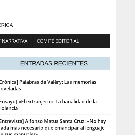
ÉRICA
Y NARRATIVA
COMITÉ EDITORIAL
ENTRADAS RECIENTES
[Crónica] Palabras de Valéry: Las memorias
noveladas
Ensayo] «El extranjero»: La banalidad de la
iolencia
[Entrevista] Alfonso Matus Santa Cruz: «No hay
nada más necesario que emancipar al lenguaje
de sus manuales»