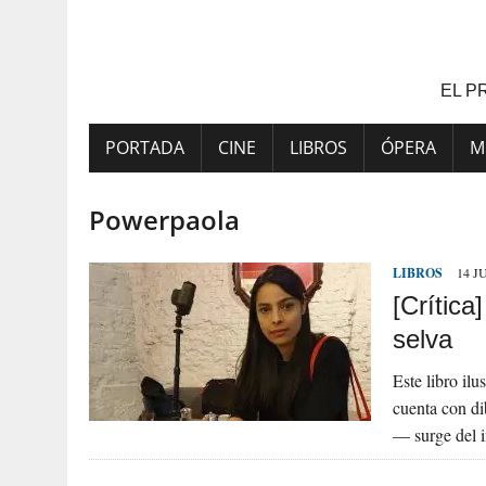
Saltar
al
contenido
EL P
PORTADA
CINE
LIBROS
ÓPERA
M
Powerpaola
LIBROS
14 J
[Crítica
selva
Este libro il
cuenta con di
— surge del 