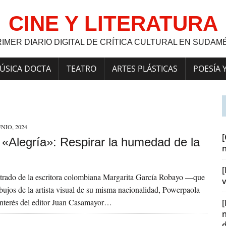
CINE Y LITERATURA
RIMER DIARIO DIGITAL DE CRÍTICA CULTURAL EN SUDAM
ÚSICA DOCTA
TEATRO
ARTES PLÁSTICAS
POESÍA 
UNIO, 2024
] «Alegría»: Respirar la humedad de la
[
ustrado de la escritora colombiana Margarita García Robayo —que
v
bujos de la artista visual de su misma nacionalidad, Powerpaola
interés del editor Juan Casamayor…