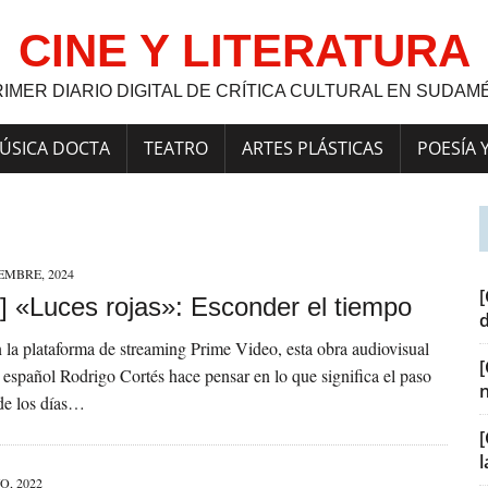
CINE Y LITERATURA
RIMER DIARIO DIGITAL DE CRÍTICA CULTURAL EN SUDAM
ÚSICA DOCTA
TEATRO
ARTES PLÁSTICAS
POESÍA 
EMBRE, 2024
[
] «Luces rojas»: Esconder el tiempo
 la plataforma de streaming Prime Video, esta obra audiovisual
r español Rodrigo Cortés hace pensar en lo que significa el paso
 de los días…
[
O, 2022