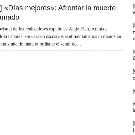
[
] «Días mejores»: Afrontar la muerte
v
 amado
ovisual de los realizadores españoles Alejo Flah, Arantxa
Jota Linares, sin caer en excesivos sentimentalismos ni menos en
transmite de manera brillante el sentir de…
[
[
[
l
[
t