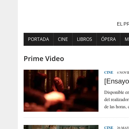
Saltar
al
contenido
EL P
PORTADA
CINE
LIBROS
ÓPERA
M
Prime Video
CINE
4 NOVI
[Ensayo
Disponible en
del realizado
de las horas,
CINE
26 MAY