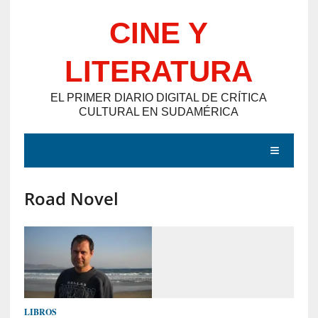
Saltar
CINE Y
al
contenido
LITERATURA
EL PRIMER DIARIO DIGITAL DE CRÍTICA
CULTURAL EN SUDAMÉRICA
MENÚ
Road Novel
E
N
T
R
A
D
LIBROS
A