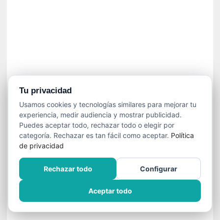
n
e
c
e
s
a
r
i
o
Tu privacidad
q
Usamos cookies y tecnologías similares para mejorar tu
u
experiencia, medir audiencia y mostrar publicidad.
e
Puedes aceptar todo, rechazar todo o elegir por
e
categoría. Rechazar es tan fácil como aceptar.
Política
m
de privacidad
a
n
Rechazar todo
Configurar
c
i
Aceptar todo
p
a
r