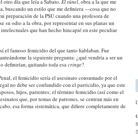
l otro día que leía a Sabato,
El túnel
, obra a la que me
a, buscando un estilo que me definiera —cosa que no
 mi preparación de la PSU cuando una profesora de
e su odio a la obra, por representar en sus planas un
ntelectuales que han hecho hincapié en este peculiar
sí el famoso femicidio del que tanto hablaban. Fue
planteándome la siguiente pregunta: ¿qué vendría a ser un
o definirían, quitando toda esa
cringe
?
enal, el femicidio sería el asesinato consumado por el
egal no debe ser confundido con el parricidio, ya que este
esposos, hijos, parientes; el término femicidio (así como el
esinatos que, por temas de patrones, se centran más en
D
 cabo, esa forma sistemática, que difiere completamente de
C
S
2