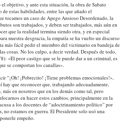
el objetivo, y ante esta situación, la obra de Sabato
o de estas habilidades, entre las que añado el
a que tocamos un caso de Apego Ansioso Desordenado, la
ibutos son trabajados, y deben ser trabajados, más aún en
er que la realidad termina siendo otra, y en especial
ra nuestra desgracia, la empatía se ha vuelto un discurso
lta más fácil pedir el miembro del victimario en bandeja de
as cosas. No los culpo, a decir verdad. Después de todo,
8): «El peor castigo que se le puede dar a un criminal, es
ue se comportan los canallas».
cir “¡Oh! ¡Pobrecito! ¡Tiene problemas emocionales!»,
 sí hay que reconocer que, trabajando adecuadamente,
, más en nosotros que en los demás como tal, pero
nfocarnos en hacer estos cambios, principalmente en la
 acusa a los docentes de “adoctrinamiento político” por
, no estamos en guerra. El Presidente solo usó una
 ponerle empeño.