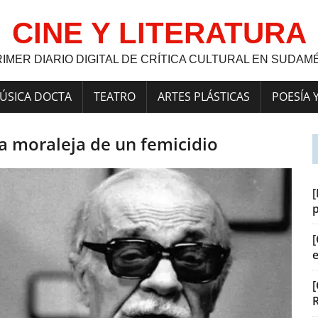
CINE Y LITERATURA
RIMER DIARIO DIGITAL DE CRÍTICA CULTURAL EN SUDAM
ÚSICA DOCTA
TEATRO
ARTES PLÁSTICAS
POESÍA 
La moraleja de un femicidio
[
[
[