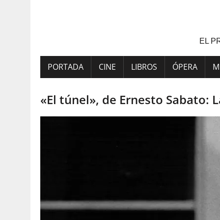
Saltar
al
contenido
EL P
PORTADA
CINE
LIBROS
ÓPERA
M
«El túnel», de Ernesto Sabato: 