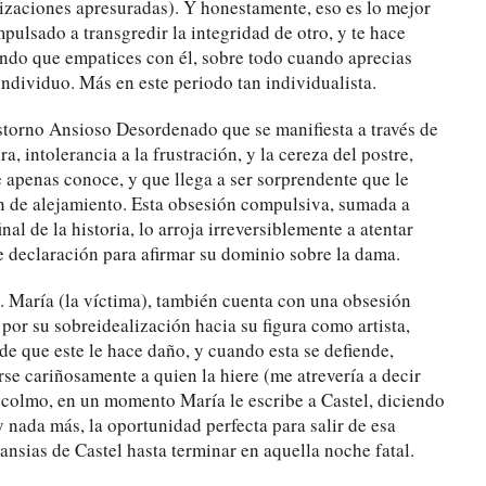
izaciones apresuradas). Y honestamente, eso es lo mejor
mpulsado a transgredir la integridad de otro, y te hace
ndo que empatices con él, sobre todo cuando aprecias
individuo. Más en este periodo tan individualista.
storno Ansioso Desordenado que se manifiesta a través de
ra, intolerancia a la frustración, y la cereza del postre,
apenas conoce, y que llega a ser sorprendente que le
en de alejamiento. Esta obsesión compulsiva, sumada a
nal de la historia, lo arroja irreversiblemente a atentar
de declaración para afirmar su dominio sobre la dama.
e. María (la víctima), también cuenta con una obsesión
or su sobreidealización hacia su figura como artista,
de que este le hace daño, y cuando esta se defiende,
se cariñosamente a quien la hiere (me atrevería a decir
a colmo, en un momento María le escribe a Castel, diciendo
 nada más, la oportunidad perfecta para salir de esa
ansias de Castel hasta terminar en aquella noche fatal.