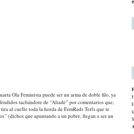
Cuarta Ola Feminista puede ser un arma de doble filo, ya
H
 ofendidos tachándote de “Aliade” por comentarios que,
E
e tira al cuello toda la horda de FemRads Terfs que te
l
ios” (dichos que apuntando a un pobre, llegan a ser un
S
A