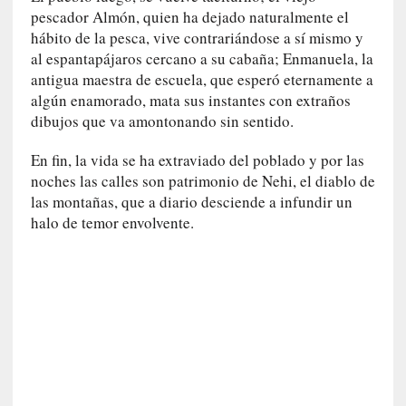
r
pescador Almón, quien ha dejado naturalmente el
i
hábito de la pesca, vive contrariándose a sí mismo y
o
al espantapájaros cercano a su cabaña; Enmanuela, la
s
antigua maestra de escuela, que esperó eternamente a
:
algún enamorado, mata sus instantes con extraños
«
dibujos que va amontonando sin sentido.
N
o
En fin, la vida se ha extraviado del poblado y por las
s
noches las calles son patrimonio de Nehi, el diablo de
e
las montañas, que a diario desciende a infundir un
n
halo de temor envolvente.
c
a
n
t
a
r
í
a
t
e