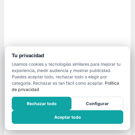
n
e
c
e
s
a
r
i
o
Tu privacidad
q
Usamos cookies y tecnologías similares para mejorar tu
u
experiencia, medir audiencia y mostrar publicidad.
e
Puedes aceptar todo, rechazar todo o elegir por
e
categoría. Rechazar es tan fácil como aceptar.
Política
m
de privacidad
a
n
Rechazar todo
Configurar
c
i
Aceptar todo
p
a
r