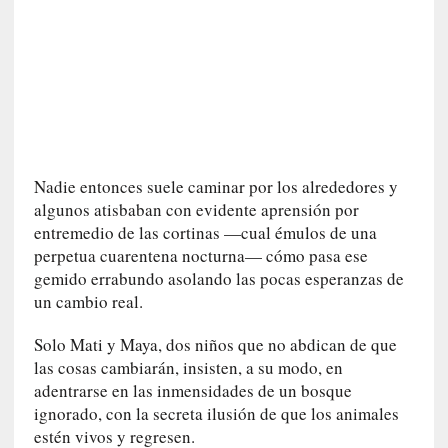
n
e
r
a
c
c
e
s
Nadie entonces suele caminar por los alrededores y
o
algunos atisbaban con evidente aprensión por
a
entremedio de las cortinas —cual émulos de una
e
perpetua cuarentena nocturna— cómo pasa ese
s
gemido errabundo asolando las pocas esperanzas de
e
un cambio real.
e
s
Solo Mati y Maya, dos niños que no abdican de que
p
las cosas cambiarán, insisten, a su modo, en
a
adentrarse en las inmensidades de un bosque
c
ignorado, con la secreta ilusión de que los animales
i
estén vivos y regresen.
o