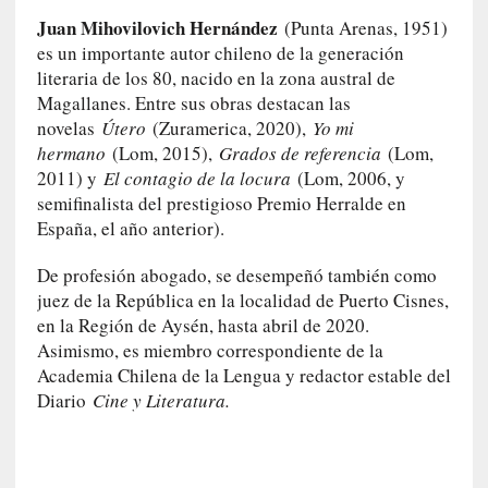
i
Juan Mihovilovich Hernández
(Punta Arenas, 1951)
l
es un importante autor chileno de la generación
e
literaria de los 80, nacido en la zona austral de
r
Magallanes. Entre sus obras destacan las
q
u
novelas
Útero
(Zuramerica, 2020),
Yo mi
e
hermano
(Lom, 2015),
Grados de referencia
(Lom,
s
2011) y
El contagio de la locura
(Lom, 2006, y
e
semifinalista del prestigioso Premio Herralde en
e
España, el año anterior).
x
t
De profesión abogado, se desempeñó también como
i
juez de la República en la localidad de Puerto Cisnes,
e
en la Región de Aysén, hasta abril de 2020.
n
Asimismo, es miembro correspondiente de la
d
Academia Chilena de la Lengua y redactor estable del
e
Diario
Cine y Literatura.
p
o
r
9