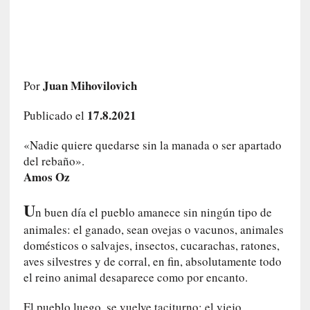
e
l
c
a
s
Juan Mihovilovich
Por
o
V
17.8.2021
Publicado el
a
m
«Nadie quiere quedarse sin la manada o ser apartado
p
del rebaño».
i
Amos Oz
r
o
U
s
n buen día el pueblo amanece sin ningún tipo de
L
animales: el ganado, sean ovejas o vacunos, animales
i
domésticos o salvajes, insectos, cucarachas, ratones,
t
aves silvestres y de corral, en fin, absolutamente todo
e
el reino animal desaparece como por encanto.
r
a
El pueblo luego, se vuelve taciturno; el viejo