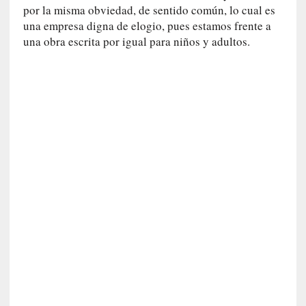
v
por la misma obviedad, de sentido común, lo cual es
i
una empresa digna de elogio, pues estamos frente a
s
una obra escrita por igual para niños y adultos.
t
a
]
M
a
d
r
e
d
e
v
í
c
t
i
m
a
d