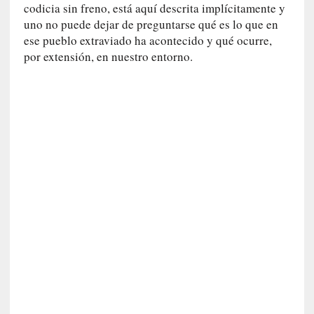
r
codicia sin freno, está aquí descrita implícitamente y
a
uno no puede dejar de preguntarse qué es lo que en
M
ese pueblo extraviado ha acontecido y qué ocurre,
a
por extensión, en nuestro entorno.
r
t
í
»
[
E
n
s
a
y
o
]
«
E
n
t