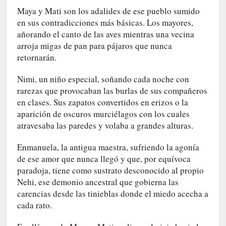
r
Maya y Mati son los adalides de ese pueblo sumido
a
en sus contradicciones más básicas. Los mayores,
e
añorando el canto de las aves mientras una vecina
l
arroja migas de pan para pájaros que nunca
f
retornarán.
a
n
Nimi, un niño especial, soñando cada noche con
t
rarezas que provocaban las burlas de sus compañeros
a
en clases. Sus zapatos convertidos en erizos o la
s
aparición de oscuros murciélagos con los cuales
m
atravesaba las paredes y volaba a grandes alturas.
a
»
Enmanuela, la antigua maestra, sufriendo la agonía
:
de ese amor que nunca llegó y que, por equívoca
L
paradoja, tiene como sustrato desconocido al propio
a
Nehi, ese demonio ancestral que gobierna las
h
carencias desde las tinieblas donde el miedo acecha a
i
cada rato.
s
t