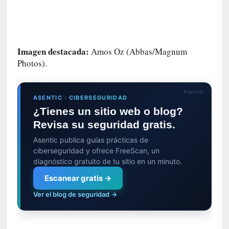
e
s
q
u
Imagen destacada:
Amos Oz (Abbas/Magnum
e
Photos).
l
o
s
Asentic
a
ASENTIC · CIBERSEGURIDAD
d
¿Tienes un sitio web o blog?
u
Revisa su seguridad gratis.
l
Asentic publica guías prácticas de
t
ciberseguridad y ofrece FreeScan, un
o
diagnóstico gratuito de tu sitio en un minuto.
s
e
Escanear gratis →
v
Ver el blog de seguridad →
i
t
a