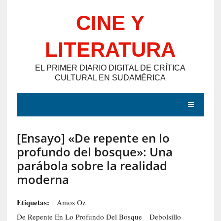
Saltar
CINE Y
al
contenido
LITERATURA
EL PRIMER DIARIO DIGITAL DE CRÍTICA
CULTURAL EN SUDAMÉRICA
MENÚ
[Ensayo] «De repente en lo
E
profundo del bosque»: Una
N
parábola sobre la realidad
T
moderna
R
A
Etiquetas:
Amos Oz
D
De Repente En Lo Profundo Del Bosque
Debolsillo
A