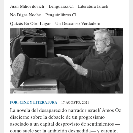
Juan Mihovilovich
Lenguaraz.cl
Literatura Israelí
S
R
No Digas Noche
Penguinlibros.cl
E
Quizás En Otro Lugar
Un Descanso Verdadero
C
I
E
N
T
E
S
[
E
POR:
CINE Y LITERATURA
17 AGOSTO, 2021
n
La novela del desaparecido narrador israelí Amos Oz
t
discierne sobre la debacle de un progresismo
r
asociado a un capital desprovisto de sentimientos —
e
como suele ser la ambición desmedida— y carente,