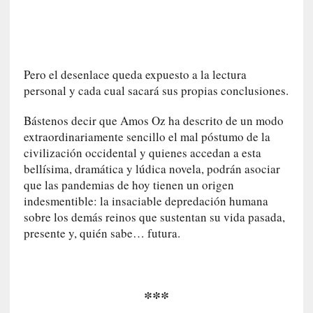
I
m
p
a
c
Pero el desenlace queda expuesto a la lectura
t
personal y cada cual sacará sus propias conclusiones.
o
m
Bástenos decir que Amos Oz ha descrito de un modo
o
extraordinariamente sencillo el mal póstumo de la
r
civilización occidental y quienes accedan a esta
t
bellísima, dramática y lúdica novela, podrán asociar
a
que las pandemias de hoy tienen un origen
l
indesmentible: la insaciable depredación humana
»
sobre los demás reinos que sustentan su vida pasada,
:
presente y, quién sabe… futura.
U
n
t
r
***
á