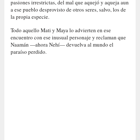
d
pasiones irrestrictas, del mal que aquejó y aqueja aun
a
a ese pueblo desprovisto de otros seres, salvo, los de
c
la propia especie.
o
n
Todo aquello Mati y Maya lo advierten en ese
c
encuentro con ese inusual personaje y reclaman que
r
Naamán —ahora Nehí— devuelva al mundo el
e
paraíso perdido.
t
a
[
C
r
í
t
i
c
a
]
«