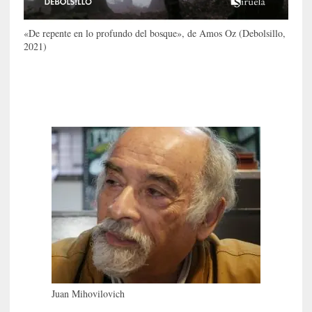
s
i
n
«De repente en lo profundo del bosque», de Amos Oz (Debolsillo,
2021)
v
i
s
i
b
l
e
s
»
:
R
e
a
l
i
d
a
Juan Mihovilovich
d