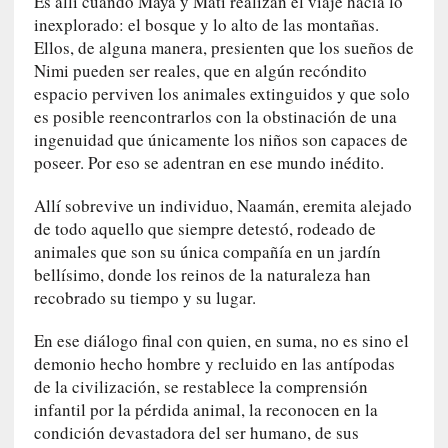
Es allí cuando Maya y Mati realizan el viaje hacia lo
o
inexplorado: el bosque y lo alto de las montañas.
r
Ellos, de alguna manera, presienten que los sueños de
i
Nimi pueden ser reales, que en algún recóndito
a
espacio perviven los animales extinguidos y que solo
f
es posible reencontrarlos con la obstinación de una
i
ingenuidad que únicamente los niños son capaces de
l
poseer. Por eso se adentran en ese mundo inédito.
t
r
Allí sobrevive un individuo, Naamán, eremita alejado
a
de todo aquello que siempre detestó, rodeado de
d
animales que son su única compañía en un jardín
a
p
bellísimo, donde los reinos de la naturaleza han
o
recobrado su tiempo y su lugar.
r
u
En ese diálogo final con quien, en suma, no es sino el
n
demonio hecho hombre y recluido en las antípodas
a
de la civilización, se restablece la comprensión
v
infantil por la pérdida animal, la reconocen en la
i
condición devastadora del ser humano, de sus