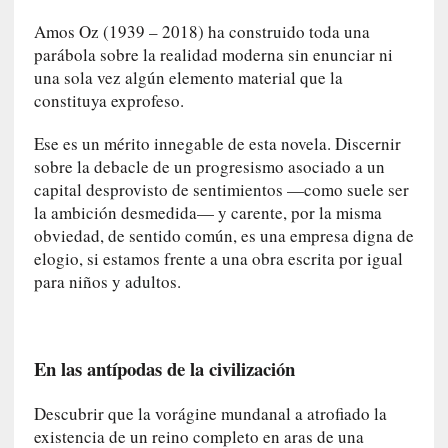
q
Amos Oz (1939 – 2018) ha construido toda una
u
parábola sobre la realidad moderna sin enunciar ni
e
una sola vez algún elemento material que la
a
constituya exprofeso.
d
m
Ese es un mérito innegable de esta novela. Discernir
i
sobre la debacle de un progresismo asociado a un
n
i
capital desprovisto de sentimientos —como suele ser
s
la ambición desmedida— y carente, por la misma
t
obviedad, de sentido común, es una empresa digna de
r
elogio, si estamos frente a una obra escrita por igual
a
para niños y adultos.
A
l
e
j
En las antípodas de la civilización
a
n
Descubrir que la vorágine mundanal a atrofiado la
d
existencia de un reino completo en aras de una