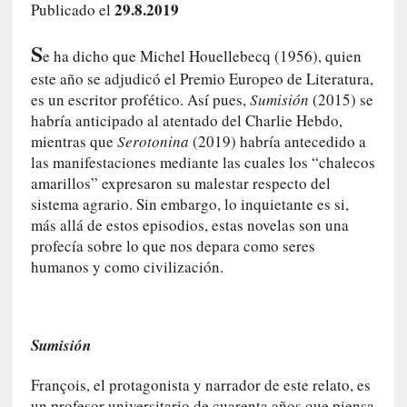
29.8.2019
Publicado el
e
l
S
c
e ha dicho que Michel Houellebecq (1956), quien
a
este año se adjudicó el Premio Europeo de Literatura,
s
es un escritor profético. Así pues,
Sumisión
(2015) se
o
habría anticipado al atentado del Charlie Hebdo,
V
mientras que
Serotonina
(2019) habría antecedido a
a
las manifestaciones mediante las cuales los “chalecos
m
amarillos” expresaron su malestar respecto del
p
sistema agrario. Sin embargo, lo inquietante es si,
i
más allá de estos episodios, estas novelas son una
r
profecía sobre lo que nos depara como seres
o
humanos y como civilización.
s
L
i
t
Sumisión
e
r
François, el protagonista y narrador de este relato, es
a
un profesor universitario de cuarenta años que piensa