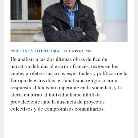
S
R
E
C
I
E
POR:
CINE Y LITERATURA
29 AGOSTO, 2019
N
Un análisis a las dos últimas obras de ficción
T
narrativa debidas al escritor francés, textos en los
E
cuales profetiza las crisis espirituales y políticas de la
S
Europa de estos días: el fanatismo religioso como
respuesta al laicismo imperante en la sociedad, y la
alerta en torno al individualismo nihilista
[
prevaleciente ante la ausencia de proyectos
E
colectivos y de compromisos comunitarios.
n
t
r
e