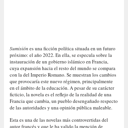
n
e
r
a
c
c
e
Sumisión
es una ficción política situada en un futuro
s
próximo: el año 2022. En ella, se especula sobre la
o
instauración de un gobierno islámico en Francia,
a
cuya expansión hacia el resto del mundo se compara
e
con la del Imperio Romano. Se muestran los cambios
s
que provocaría este nuevo régimen, principalmente
e
e
en el ámbito de la educación. A pesar de su carácter
s
ficticio, la novela es el reflejo de la realidad de una
p
Francia que cambia, un pueblo desengañado respecto
a
de las autoridades y una opinión pública maleable.
c
i
Esta es una de las novelas más controvertidas del
o
autor francés y que le ha valido la mención de