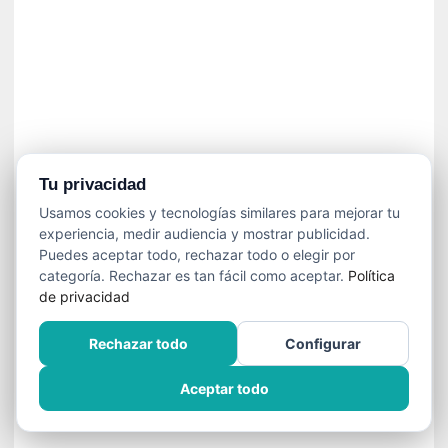
n
e
c
e
s
a
r
i
o
Tu privacidad
q
Usamos cookies y tecnologías similares para mejorar tu
u
experiencia, medir audiencia y mostrar publicidad.
e
Puedes aceptar todo, rechazar todo o elegir por
e
categoría. Rechazar es tan fácil como aceptar.
Política
m
de privacidad
a
n
Rechazar todo
Configurar
c
i
Aceptar todo
p
a
r