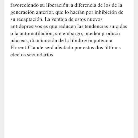
o
favoreciendo su liberación, a diferencia de los de la
r
generación anterior, que lo hacían por inhibición de
i
su recaptación. La ventaja de estos nuevos
a
antidepresivos es que reducen las tendencias suicidas
f
o la automutilación, sin embargo, pueden producir
i
náuseas, disminución de la líbido e impotencia.
l
Florent-Claude será afectado por estos dos últimos
t
efectos secundarios.
r
a
d
a
p
o
r
u
n
a
v
i