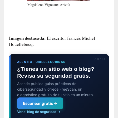
s
Magdalena Vigneaux Ariztía
i
n
v
i
s
i
Imagen destacada:
El escritor francés Michel
b
Houellebecq.
l
e
s
Asentic
ASENTIC · CIBERSEGURIDAD
»
¿Tienes un sitio web o blog?
:
Revisa su seguridad gratis.
R
e
Asentic publica guías prácticas de
a
ciberseguridad y ofrece FreeScan, un
l
diagnóstico gratuito de tu sitio en un minuto.
i
Escanear gratis →
d
a
Ver el blog de seguridad →
d