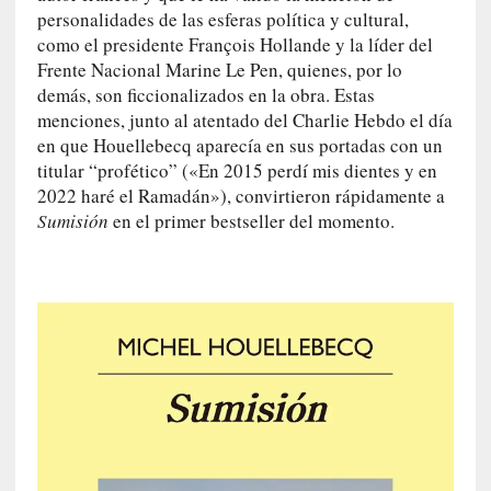
q
personalidades de las esferas política y cultural,
u
como el presidente François Hollande y la líder del
e
Frente Nacional Marine Le Pen, quienes, por lo
a
demás, son ficcionalizados en la obra. Estas
d
menciones, junto al atentado del Charlie Hebdo el día
m
en que Houellebecq aparecía en sus portadas con un
i
titular “profético” («En 2015 perdí mis dientes y en
n
2022 haré el Ramadán»), convirtieron rápidamente a
i
Sumisión
en el primer bestseller del momento.
s
t
r
a
A
l
e
j
a
n
d