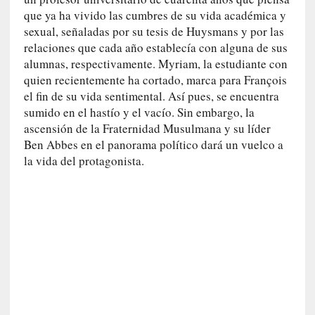
r
que ya ha vivido las cumbres de su vida académica y
i
sexual, señaladas por su tesis de Huysmans y por las
o
relaciones que cada año establecía con alguna de sus
s
alumnas, respectivamente. Myriam, la estudiante con
:
quien recientemente ha cortado, marca para François
«
el fin de su vida sentimental. Así pues, se encuentra
N
sumido en el hastío y el vacío. Sin embargo, la
o
ascensión de la Fraternidad Musulmana y su líder
s
e
Ben Abbes en el panorama político dará un vuelco a
n
la vida del protagonista.
c
a
n
t
a
r
í
a
t
e