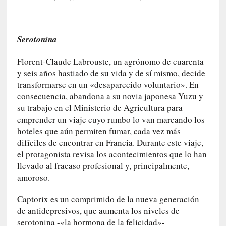
r
a
e
Serotonina
l
f
Florent-Claude Labrouste, un agrónomo de cuarenta
a
y seis años hastiado de su vida y de sí mismo, decide
n
transformarse en un «desaparecido voluntario». En
t
consecuencia, abandona a su novia japonesa Yuzu y
a
su trabajo en el Ministerio de Agricultura para
s
emprender un viaje cuyo rumbo lo van marcando los
m
hoteles que aún permiten fumar, cada vez más
a
»
difíciles de encontrar en Francia. Durante este viaje,
:
el protagonista revisa los acontecimientos que lo han
L
llevado al fracaso profesional y, principalmente,
a
amoroso.
h
i
Captorix es un comprimido de la nueva generación
s
de antidepresivos, que aumenta los niveles de
t
serotonina -«la hormona de la felicidad»-