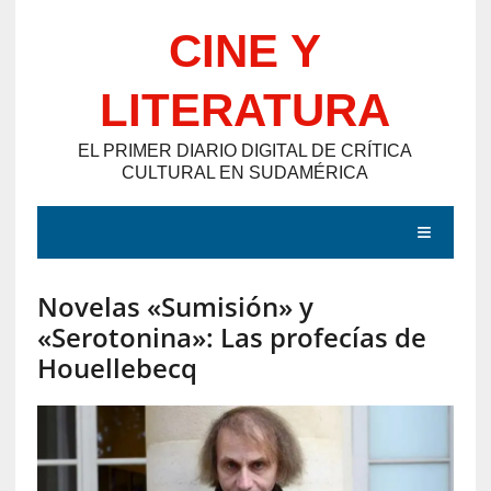
Saltar
CINE Y
al
contenido
LITERATURA
EL PRIMER DIARIO DIGITAL DE CRÍTICA
CULTURAL EN SUDAMÉRICA
MENÚ
Novelas «Sumisión» y
E
«Serotonina»: Las profecías de
N
Houellebecq
T
R
A
D
A