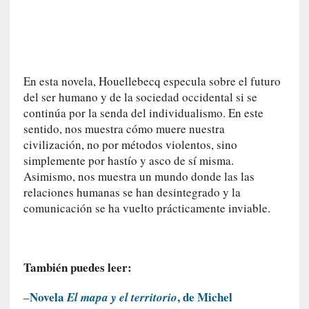
d
a
c
o
n
c
En esta novela, Houellebecq especula sobre el futuro
r
del ser humano y de la sociedad occidental si se
e
continúa por la senda del individualismo. En este
t
sentido, nos muestra cómo muere nuestra
a
civilización, no por métodos violentos, sino
simplemente por hastío y asco de sí misma.
[
Asimismo, nos muestra un mundo donde las las
C
relaciones humanas se han desintegrado y la
r
comunicación se ha vuelto prácticamente inviable.
í
t
i
c
También puedes leer:
a
]
Novela
, de Michel
–
El mapa y el territorio
«