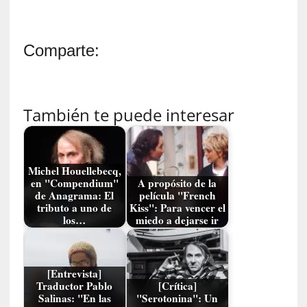
n
n
o
Comparte:
m
b
r
a
También te puede interesar
r
[
C
Michel Houellebecq,
r
en "Compendium"
A propósito de la
í
de Anagrama: El
película "French
t
tributo a uno de
Kiss": Para vencer el
i
los…
miedo a dejarse ir
c
a
]
[Entrevista]
«
Traductor Pablo
[Crítica]
L
Salinas: "En las
"Serotonina": Un