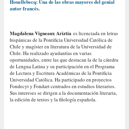
Houellebecq: Una de las obras mayores del genial
I
autor francés.
m
p
a
c
Magdalena Vigneaux Ariztía
es licenciada en letras
t
hispánicas de la Pontificia Universidad Católica de
o
Chile y magíster en literatura de la Universidad de
m
Chile. Ha realizado ayudantías en varias
o
oportunidades, entre las que destacan la de la cátedra
r
de Lengua Latina y su participación en el Programa
t
de Lectura y Escritura Académicas de la Pontificia
a
Universidad Católica. Ha participado en proyectos
l
Fondecyt y Fondart centrados en estudios literarios.
»
Sus intereses se dirigen a la documentación literaria,
:
U
la edición de textos y la filología española.
n
t
r
á