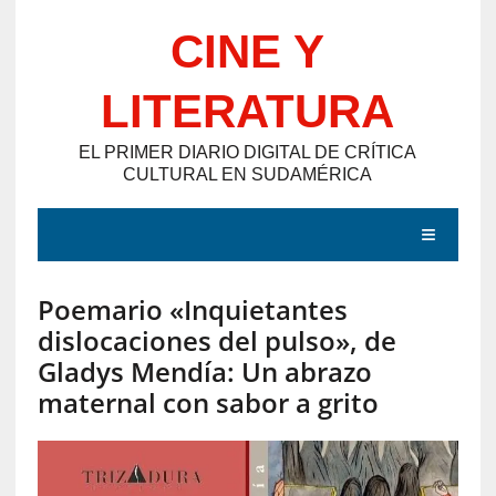
Saltar
CINE Y
al
contenido
LITERATURA
EL PRIMER DIARIO DIGITAL DE CRÍTICA
CULTURAL EN SUDAMÉRICA
MENÚ
Poemario «Inquietantes
E
dislocaciones del pulso», de
N
Gladys Mendía: Un abrazo
T
maternal con sabor a grito
R
A
D
A