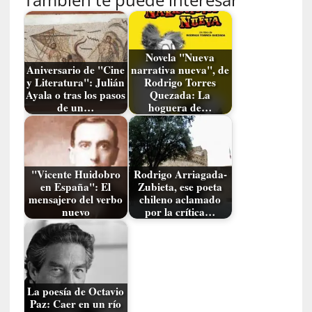
d
a
m
á
Novela "Nueva
s
Aniversario de "Cine
narrativa nueva", de
n
y Literatura": Julián
Rodrigo Torres
e
Ayala o tras los pasos
Quezada: La
de un…
hoguera de…
c
e
s
a
r
"Vicente Huidobro
Rodrigo Arriagada-
i
en España": El
Zubieta, ese poeta
mensajero del verbo
chileno aclamado
o
nuevo
por la crítica…
q
u
e
e
m
La poesía de Octavio
a
Paz: Caer en un río
n