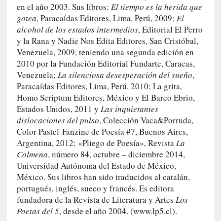
i
en el año 2003. Sus libros:
El tiempo es la herida que
c
gotea
, Paracaídas Editores, Lima, Perú, 2009;
El
a
alcohol de los estados intermedios
, Editorial El Perro
N
y la Rana y Nadie Nos Edita Editores, San Cristóbal,
a
Vene­zuela, 2009, teniendo una segunda edición en
c
2010 por la Fundación Editorial Fundarte, Caracas,
i
Venezuela;
La silen­ciosa desesperación del sueño
,
o
Paracaídas Editores, Lima, Perú, 2010; La grita,
n
Homo Scriptum Editores, México y El Barco Ebrio,
a
Estados Unidos, 2011 y
Las inquietantes
l
dislocaciones del pulso
, Colección Vaca&Porruda,
[
Color Pastel-Fanzine de Poesía #7, Buenos Aires,
E
Argentina, 2012; «Pliego de Poesía», Revista
La
n
Colmena
, número 84, octubre – diciembre 2014,
s
Universidad Autónoma del Estado de México,
a
México. Sus libros han sido traducidos al catalán,
y
portugués, inglés, sue­co y francés. Es editora
o
fundadora de la Revista de Litera­tura y Artes
Los
]
Poetas del 5
, desde el año 2004. (www.lp5.cl).
«