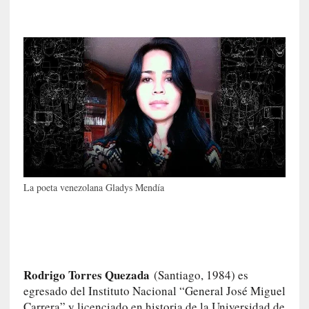
E
l
e
x
t
r
a
n
j
e
r
o
La poeta venezolana Gladys Mendía
»
:
L
a
b
a
Rodrigo Torres Quezada
(Santiago, 1984) es
n
egresado del Instituto Nacional “General José Miguel
a
Carrera” y licenciado en historia de la Universidad de