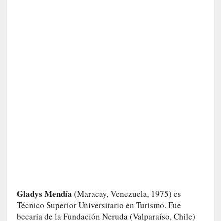
a
c
o
n
l
a
O
r
q
u
e
s
t
a
S
i
n
f
Gladys Mendía
(Maracay, Venezuela, 1975) es
ó
Técnico Supe­rior Universitario en Turismo. Fue
n
becaria de la Fundación Neruda (Valparaíso, Chile)