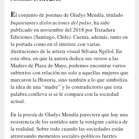
i
r
E
l conjunto de poemas de Gladys Mendía, titulado
t
Inquietantes dislocaciones del pulso
, ha sido
u
publicado en noviembre del 2018 por Trizadura
d
Ediciones (Santiago, Chile). Cuenta, además, tanto en
e
la portada como en el interior, con varias
s
ilustraciones de la artista visual Silvana Ngélol. En
y
esta obra, en que la autora dedica sus versos a las
d
Madres de Plaza de Mayo, podemos encontrar varios
e
subtextos con relación no solo a aquellas mujeres que
f
marcaron la Historia, sino también a lo que simboliza
e
c
la idea de una “madre” y lo contradictorio que esta
t
palabra conlleva si se le compara con la sociedad
o
actual.
s
d
En la poesía de Gladys Mendía pareciera que hay una
e
resistencia de los sentidos ante la vorágine caótica de
l
la realidad. Sobre todo cuando las sociedades están
a
atravesando momentos sociales-políticos fuertes