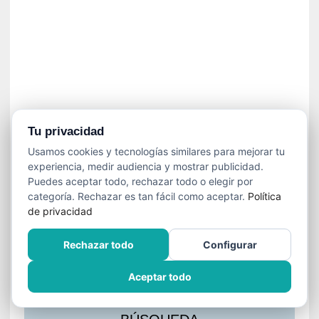
s
l
a
c
i
ó
n
a
u
Tu privacidad
d
Usamos cookies y tecnologías similares para mejorar tu
i
experiencia, medir audiencia y mostrar publicidad.
o
Puedes aceptar todo, rechazar todo o elegir por
v
categoría. Rechazar es tan fácil como aceptar.
Política
i
de privacidad
s
u
Rechazar todo
Configurar
a
l
Aceptar todo