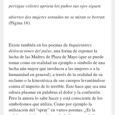
y
persigue colores aprieta los puños sus ojos siguen
:
L
abiertos dos mujeres sentadas no se miran se borran
a
(Página 16).
s
m
e
m
Existe también en los poemas de
Inquietantes
o
dislocaciones del pulso
, una forma de exponer la
r
lucha de las Madres de Plaza de Mayo (que se puede
i
tomar como en realidad un ejemplo o símbolo de una
a
lucha aún mayor que involucra a las mujeres o a la
s
humanidad en general), a través de la oralidad de su
n
reclamo o la kinestésica de sus cuerpos levantándose
o
contra el imperio de lo terrible. Esto hace que sea una
v
odisea plasmar en palabras el dolor y la confusión.
e
Pero la autora lo sabe hacer y está consciente de los
l
simbolismos que utiliza. Como por ejemplo la
a
utilización del “spray” en varios poemas. ¿Es la
d