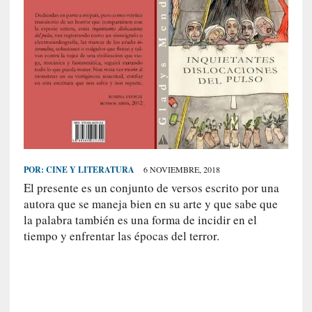
S
R
E
C
I
E
N
T
E
POR:
CINE Y LITERATURA
6 NOVIEMBRE, 2018
S
El presente es un conjunto de versos escrito por una
autora que se maneja bien en su arte y que sabe que
la palabra también es una forma de incidir en el
[
tiempo y enfrentar las épocas del terror.
C
r
í
t
i