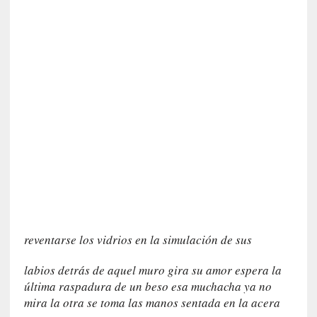
n
i
c
a
]
P
a
l
a
b
r
a
s
d
e
reventarse los vidrios en la simulación de sus
V
a
labios detrás de aquel muro gira su amor espera la
l
última raspadura de un beso esa muchacha ya no
é
mira la otra se toma las manos sentada en la acera
r