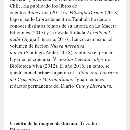
l
Chile. Ha publicado los libros de
i
cuentos
Antecesor
(2014) y
Filosofía Disney
(2018)
d
bajo el sello Librosdementira. También ha dado a
a
conocer distintos relatos de su autoría en La Maceta
d
Ediciones (2017) y la novela titulada
El sello del
d
pudú
(Aguja Literaria, 2016). Lanzó, asimismo, el
e
volumen de ficción
Nueva narrativa
l
nueva
(Santiago-Ander, 2018), y obtuvo el primer
a
lugar en el concurso V
versión Cuéntate algo
de
v
i
Biblioteca Viva (2012). El año 2016, en tanto, se
o
quedó con el primer lugar en el I
Concurso Literario
l
del Cementerio Metropolitano.
Igualmente es
e
redactor permanente del Diario
Cine y Literatura.
n
c
i
a
[
Crédito de la imagen destacada:
Trizadura
E
Ediciones.