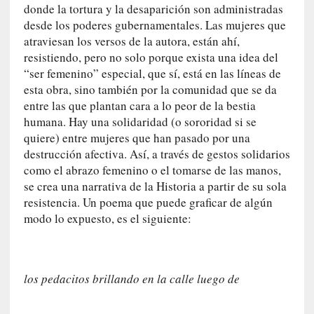
n
donde la tortura y la desaparición son administradas
a
desde los poderes gubernamentales. Las mujeres que
t
atraviesan los versos de la autora, están ahí,
u
resistiendo, pero no solo porque exista una idea del
r
“ser femenino” especial, que sí, está en las líneas de
a
esta obra, sino también por la comunidad que se da
l
entre las que plantan cara a lo peor de la bestia
e
humana. Hay una solidaridad (o sororidad si se
z
quiere) entre mujeres que han pasado por una
a
destrucción afectiva. Así, a través de gestos solidarios
h
como el abrazo femenino o el tomarse de las manos,
u
se crea una narrativa de la Historia a partir de su sola
m
resistencia. Un poema que puede graficar de algún
a
modo lo expuesto, es el siguiente:
n
a
[
los pedacitos brillando en la calle luego de
C
r
ó