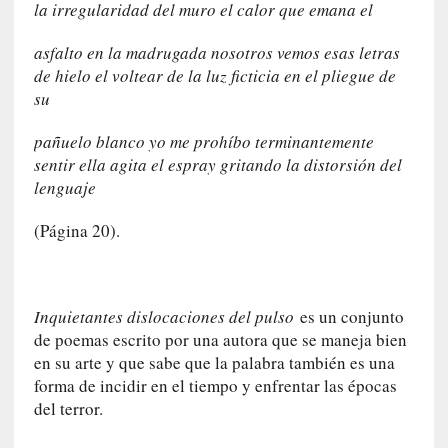
la irregularidad del muro el calor que emana el
r
o
asfalto en la madrugada nosotros vemos esas letras
P
de hielo el voltear de la luz ficticia en el pliegue de
a
su
s
c
pañuelo blanco yo me prohíbo terminantemente
a
sentir ella agita el espray gritando la distorsión del
l
lenguaje
G
a
(Página 20).
l
l
o
i
Inquietantes dislocaciones del pulso
es un conjunto
s
de poemas escrito por una autora que se maneja bien
d
en su arte y que sabe que la palabra también es una
e
forma de incidir en el tiempo y enfrentar las épocas
b
del terror.
u
t