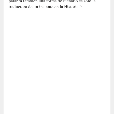
palabra también una forma de luchar o es solo la
a
traductora de un instante en la Historia?:
s
[
C
o
n
c
i
e
r
t
o
]
E
l
m
a
e
s
t