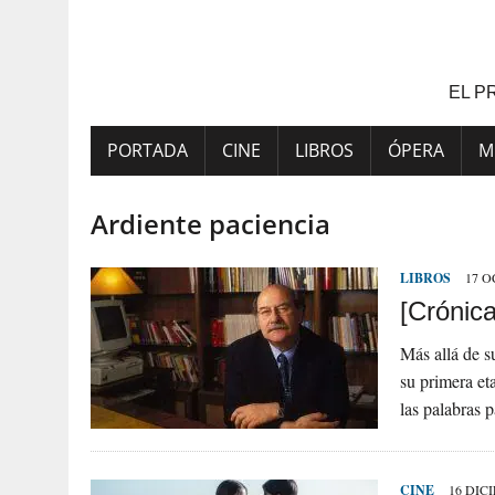
Saltar
al
contenido
EL P
PORTADA
CINE
LIBROS
ÓPERA
M
Ardiente paciencia
LIBROS
17 O
[Crónic
Más allá de s
su primera et
las palabras 
CINE
16 DIC