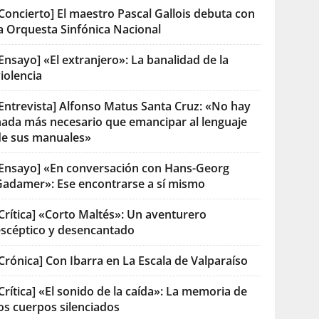
Concierto] El maestro Pascal Gallois debuta con
la Orquesta Sinfónica Nacional
Ensayo] «El extranjero»: La banalidad de la
iolencia
[Entrevista] Alfonso Matus Santa Cruz: «No hay
nada más necesario que emancipar al lenguaje
de sus manuales»
[Ensayo] «En conversación con Hans-Georg
Gadamer»: Ese encontrarse a sí mismo
Crítica] «Corto Maltés»: Un aventurero
escéptico y desencantado
Crónica] Con Ibarra en La Escala de Valparaíso
Crítica] «El sonido de la caída»: La memoria de
os cuerpos silenciados