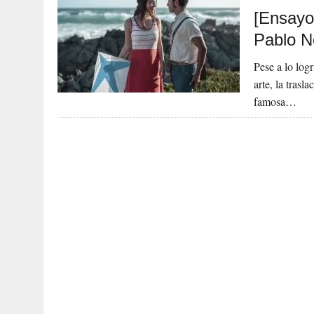
[Ensayo
Pablo N
Pese a lo log
arte, la trasl
famosa…