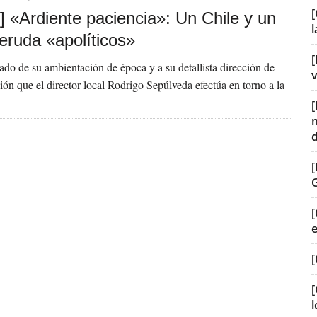
[
] «Ardiente paciencia»: Un Chile y un
eruda «apolíticos»
[
rado de su ambientación de época y a su detallista dirección de
v
ación que el director local Rodrigo Sepúlveda efectúa en torno a la
[
[
[
l