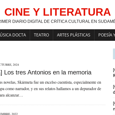
CINE Y LITERATURA
RIMER DIARIO DIGITAL DE CRÍTICA CULTURAL EN SUDAM
ÚSICA DOCTA
TEATRO
ARTES PLÁSTICAS
POESÍA 
CTUBRE, 2024
[
a] Los tres Antonios en la memoria
us novelas, Skármeta fue un excelso cuentista, especialmente en
[
apa como narrador, y en sus relatos hallamos a un depurador de
para alcanzar…
IEMBRE, 2022