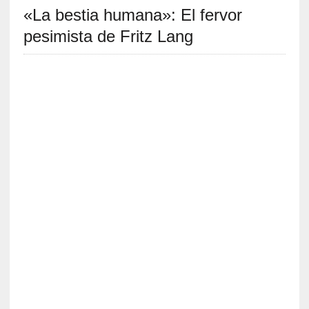
«La bestia humana»: El fervor
S
R
pesimista de Fritz Lang
E
C
I
E
N
T
E
S
[
E
n
s
a
y