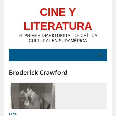
Saltar
CINE Y
al
contenido
LITERATURA
EL PRIMER DIARIO DIGITAL DE CRÍTICA
CULTURAL EN SUDAMÉRICA
MENÚ
Broderick Crawford
E
N
T
R
A
D
CINE
A