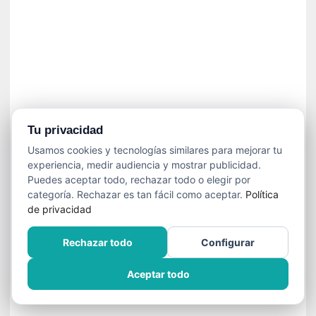
í
t
i
c
a
]
«
C
o
Tu privacidad
r
Usamos cookies y tecnologías similares para mejorar tu
t
experiencia, medir audiencia y mostrar publicidad.
o
Puedes aceptar todo, rechazar todo o elegir por
M
categoría. Rechazar es tan fácil como aceptar.
Política
a
de privacidad
l
t
Rechazar todo
Configurar
é
s
Aceptar todo
»
:
U