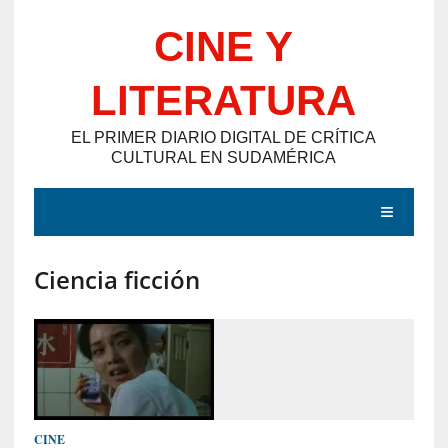
Saltar
CINE Y
al
contenido
LITERATURA
EL PRIMER DIARIO DIGITAL DE CRÍTICA
CULTURAL EN SUDAMÉRICA
MENÚ
Ciencia ficción
E
N
T
R
A
D
CINE
A