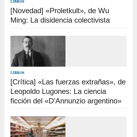
LIBROS
y
[Novedad] «Proletkult», de Wu
:
L
Ming: La disidencia colectivista
a
s
m
e
m
o
r
i
LIBROS
a
[Crítica] «Las fuerzas extrañas», de
s
Leopoldo Lugones: La ciencia
n
o
ficción del «D’Annunzio argentino»
v
e
l
a
d