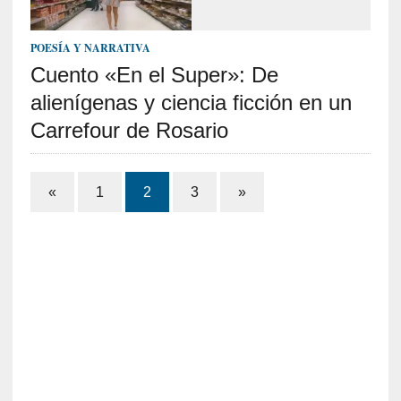
a
s
POESÍA Y NARRATIVA
[
Cuento «En el Super»: De
C
alienígenas y ciencia ficción en un
o
n
Carrefour de Rosario
c
i
e
Paginación
«
1
2
3
»
r
de
t
o
entradas
]
E
l
m
a
e
s
t