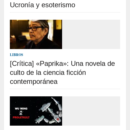
Ucronía y esoterismo
n
i
c
a
]
P
a
l
LIBROS
a
[Crítica] «Paprika»: Una novela de
b
r
culto de la ciencia ficción
a
contemporánea
s
d
e
V
a
l
é
r