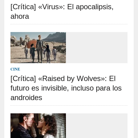
[Crítica] «Virus»: El apocalipsis,
S
R
ahora
E
C
I
E
N
T
CINE
E
[Crítica] «Raised by Wolves»: El
S
futuro es invisible, incluso para los
androides
[
C
r
í
t
i