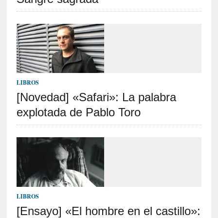
n
a
t
u
r
a
l
e
LIBROS
z
[Novedad] «Safari»: La palabra
a
h
explotada de Pablo Toro
u
m
a
n
a
[
C
LIBROS
r
[Ensayo] «El hombre en el castillo»:
ó