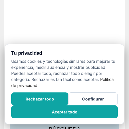
s
l
a
c
i
ó
n
a
u
Tu privacidad
d
Usamos cookies y tecnologías similares para mejorar tu
i
experiencia, medir audiencia y mostrar publicidad.
o
Puedes aceptar todo, rechazar todo o elegir por
v
categoría. Rechazar es tan fácil como aceptar.
Política
i
de privacidad
s
u
Rechazar todo
Configurar
a
l
Aceptar todo