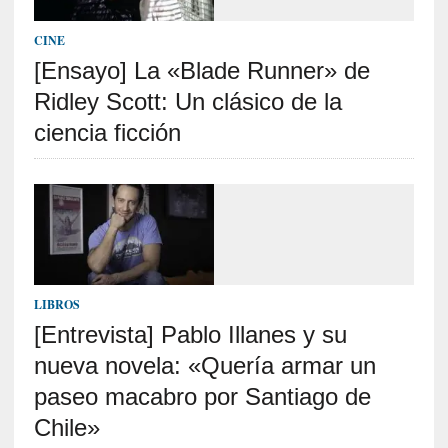
c
a
CINE
]
«
[Ensayo] La «Blade Runner» de
L
Ridley Scott: Un clásico de la
o
ciencia ficción
p
r
o
h
i
b
i
d
LIBROS
o
»
[Entrevista] Pablo Illanes y su
:
nueva novela: «Quería armar un
L
paseo macabro por Santiago de
a
s
Chile»
v