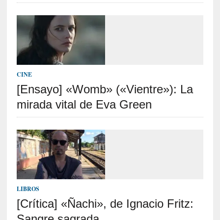
i
r
t
u
d
e
s
CINE
y
[Ensayo] «Womb» («Vientre»): La
d
mirada vital de Eva Green
e
f
e
c
t
o
s
d
LIBROS
e
l
[Crítica] «Ñachi», de Ignacio Fritz:
a
Sangre sagrada