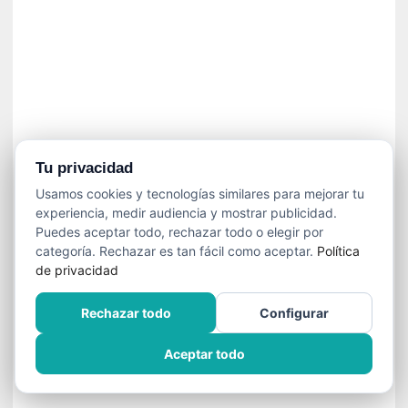
í
t
i
c
a
]
«
C
o
Tu privacidad
r
Usamos cookies y tecnologías similares para mejorar tu
t
experiencia, medir audiencia y mostrar publicidad.
o
Puedes aceptar todo, rechazar todo o elegir por
M
categoría. Rechazar es tan fácil como aceptar.
Política
a
de privacidad
l
t
Rechazar todo
Configurar
é
s
Aceptar todo
»
:
U