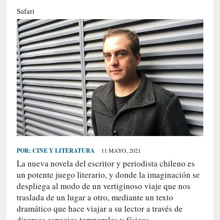
S
Safari
R
E
C
I
E
N
T
E
S
POR:
CINE Y LITERATURA
11 MAYO, 2021
[
La nueva novela del escritor y periodista chileno es
E
un potente juego literario, y donde la imaginación se
n
despliega al modo de un vertiginoso viaje que nos
s
traslada de un lugar a otro, mediante un texto
a
dramático que hace viajar a su lector a través de
y
diversos espacios temporales y físicos.