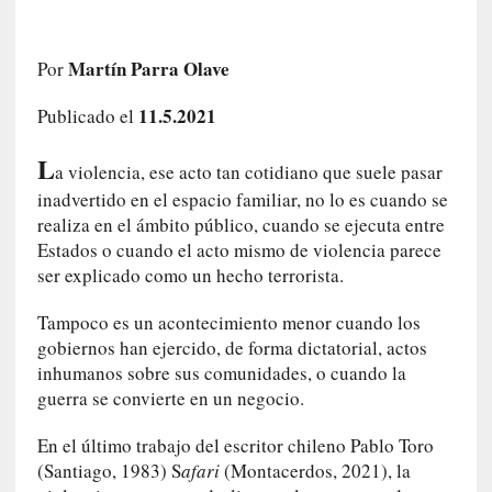
a
h
i
Martín Parra Olave
Por
s
t
11.5.2021
Publicado el
o
L
r
a violencia, ese acto tan cotidiano que suele pasar
i
inadvertido en el espacio familiar, no lo es cuando se
a
realiza en el ámbito público, cuando se ejecuta entre
f
Estados o cuando el acto mismo de violencia parece
i
ser explicado como un hecho terrorista.
l
t
Tampoco es un acontecimiento menor cuando los
r
gobiernos han ejercido, de forma dictatorial, actos
a
inhumanos sobre sus comunidades, o cuando la
d
guerra se convierte en un negocio.
a
p
En el último trabajo del escritor chileno Pablo Toro
o
(Santiago, 1983) S
afari
(Montacerdos, 2021), la
r