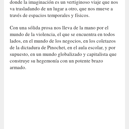
donde la imaginación es un vertiginoso viaje que nos
s
va trasladando de un lugar a otro, que nos mueve a
c
través de espacios temporales y físicos.
o
s
Con una sólida prosa nos lleva de la mano por el
a
mundo de la violencia, el que se encuentra en todos
s
lados, en el mundo de los negocios, en los coletazos
i
n
de la dictadura de Pinochet, en el aula escolar, y por
v
supuesto, en un mundo globalizado y capitalista que
i
construye su hegemonía con un potente brazo
s
armado.
i
b
l
e
s
»
:
R
e