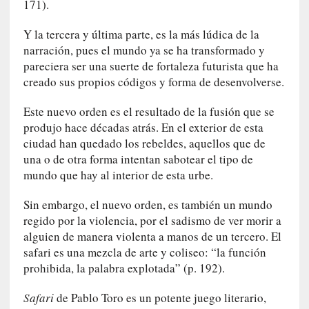
171).
c
a
Y la tercera y última parte, es la más lúdica de la
]
narración, pues el mundo ya se ha transformado y
«
pareciera ser una suerte de fortaleza futurista que ha
L
creado sus propios códigos y forma de desenvolverse.
a
n
Este nuevo orden es el resultado de la fusión que se
a
produjo hace décadas atrás. En el exterior de esta
t
ciudad han quedado los rebeldes, aquellos que de
u
una o de otra forma intentan sabotear el tipo de
r
mundo que hay al interior de esta urbe.
a
l
Sin embargo, el nuevo orden, es también un mundo
e
regido por la violencia, por el sadismo de ver morir a
z
alguien de manera violenta a manos de un tercero. El
a
safari es una mezcla de arte y coliseo: “la función
d
prohibida, la palabra explotada” (p. 192).
e
l
Safari
de Pablo Toro es un potente juego literario,
a