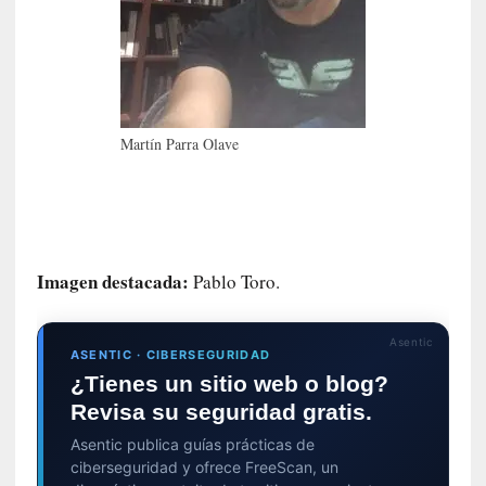
i
r
t
u
d
e
Martín Parra Olave
s
y
d
e
f
Imagen destacada:
Pablo Toro.
e
c
t
Asentic
o
ASENTIC · CIBERSEGURIDAD
s
¿Tienes un sitio web o blog?
d
Revisa su seguridad gratis.
e
Asentic publica guías prácticas de
l
ciberseguridad y ofrece FreeScan, un
a