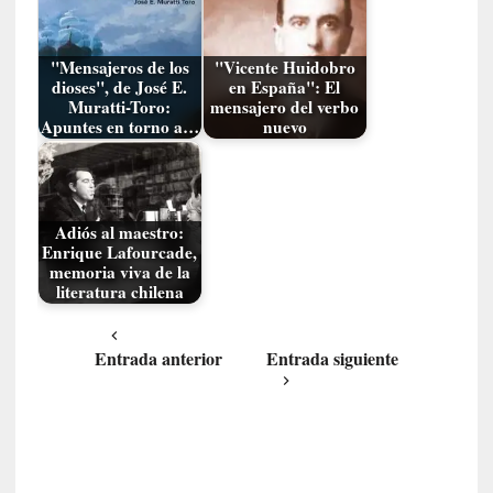
y
:
L
"Mensajeros de los
"Vicente Huidobro
dioses", de José E.
en España": El
a
Muratti-Toro:
mensajero del verbo
s
Apuntes en torno a…
nuevo
m
e
m
o
Adiós al maestro:
r
Enrique Lafourcade,
i
memoria viva de la
a
literatura chilena
s
n
Entrada anterior
Entrada siguiente
o
v
e
l
a
d