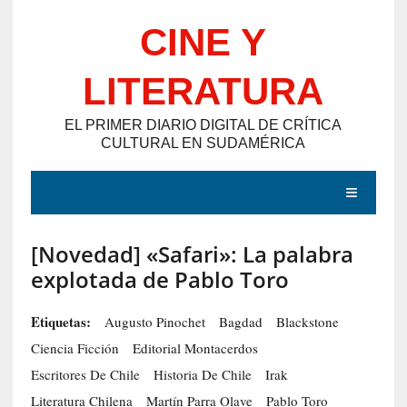
Saltar
CINE Y
al
contenido
LITERATURA
EL PRIMER DIARIO DIGITAL DE CRÍTICA
CULTURAL EN SUDAMÉRICA
MENÚ
[Novedad] «Safari»: La palabra
E
explotada de Pablo Toro
N
T
Etiquetas:
Augusto Pinochet
Bagdad
Blackstone
R
Ciencia Ficción
Editorial Montacerdos
A
Escritores De Chile
Historia De Chile
Irak
D
Literatura Chilena
Martín Parra Olave
Pablo Toro
A