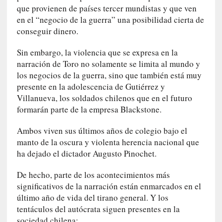
U
que provienen de países tercer mundistas y que ven
n
en el “negocio de la guerra” una posibilidad cierta de
t
conseguir dinero.
r
á
Sin embargo, la violencia que se expresa en la
i
narración de Toro no solamente se limita al mundo y
l
los negocios de la guerra, sino que también está muy
e
presente en la adolescencia de Gutiérrez y
r
Villanueva, los soldados chilenos que en el futuro
q
formarán parte de la empresa Blackstone.
u
e
Ambos viven sus últimos años de colegio bajo el
s
manto de la oscura y violenta herencia nacional que
e
ha dejado el dictador Augusto Pinochet.
e
x
De hecho, parte de los acontecimientos más
t
significativos de la narración están enmarcados en el
i
último año de vida del tirano general. Y los
e
tentáculos del autócrata siguen presentes en la
n
sociedad chilena: