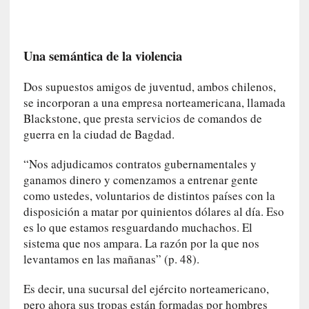
i
c
a
Una semántica de la violencia
]
«
Dos supuestos amigos de juventud, ambos chilenos,
I
se incorporan a una empresa norteamericana, llamada
m
Blackstone, que presta servicios de comandos de
p
guerra en la ciudad de Bagdad.
a
c
“Nos adjudicamos contratos gubernamentales y
t
ganamos dinero y comenzamos a entrenar gente
o
como ustedes, voluntarios de distintos países con la
m
disposición a matar por quinientos dólares al día. Eso
o
r
es lo que estamos resguardando muchachos. El
t
sistema que nos ampara. La razón por la que nos
a
levantamos en las mañanas” (p. 48).
l
»
Es decir, una sucursal del ejército norteamericano,
:
pero ahora sus tropas están formadas por hombres