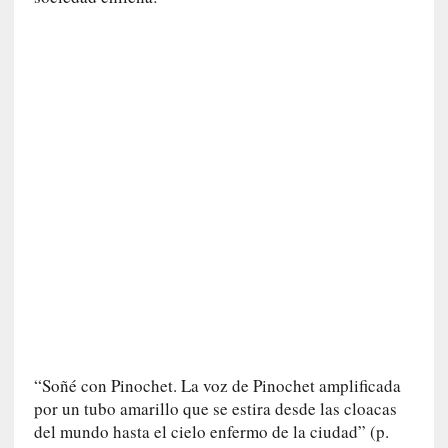
d
e
p
o
r
9
0
m
i
n
u
t
o
s
[
C
r
“Soñé con Pinochet. La voz de Pinochet amplificada
í
por un tubo amarillo que se estira desde las cloacas
t
del mundo hasta el cielo enfermo de la ciudad” (p.
i