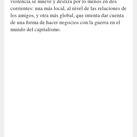
violencia se mueve y desliza por lo menos en dos
u
corrientes: una más local, al nivel de las relaciones de
n
los amigos, y otra más global, que intenta dar cuenta
a
de una forma de hacer negocios con la guerra en el
v
mundo del capitalismo.
i
d
a
c
o
n
c
r
e
t
a
[
C
r
í
t