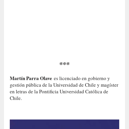
a
l
i
d
a
d
e
s
q
u
***
e
l
o
Martín Parra Olave
es licenciado en gobierno y
s
gestión pública de la Universidad de Chile y magíster
a
en letras de la Pontificia Universidad Católica de
d
Chile.
u
l
t
o
s