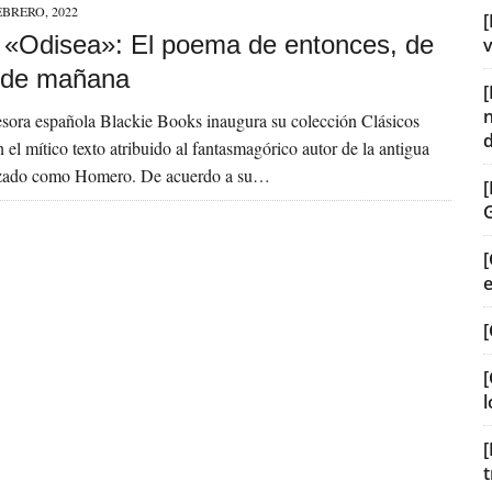
EBRERO, 2022
[
a] «Odisea»: El poema de entonces, de
v
 de mañana
sora española Blackie Books inaugura su colección Clásicos
 el mítico texto atribuido al fantasmagórico autor de la antigua
izado como Homero. De acuerdo a su…
[
[
[
l
[
t