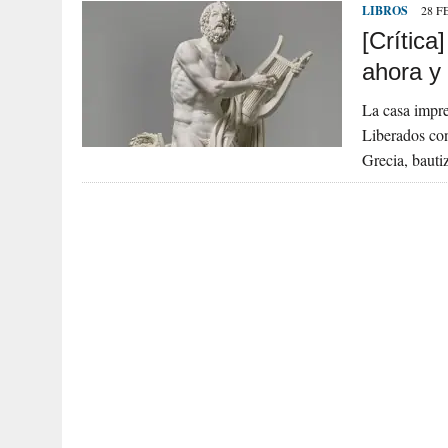
LIBROS
28 F
[Crític
ahora y
La casa impre
Liberados con
Grecia, baut