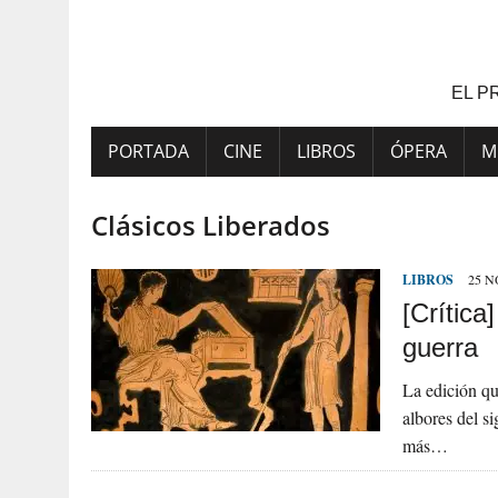
Saltar
al
contenido
EL P
PORTADA
CINE
LIBROS
ÓPERA
M
Clásicos Liberados
LIBROS
25 N
[Crítica
guerra
La edición qu
albores del s
más…