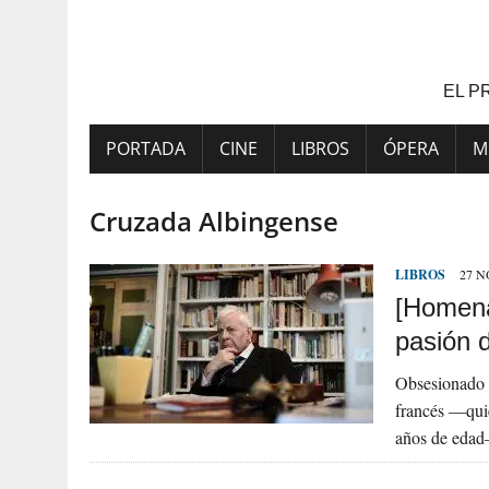
Saltar
al
contenido
EL P
PORTADA
CINE
LIBROS
ÓPERA
M
Cruzada Albingense
LIBROS
27 N
[Homena
pasión d
Obsesionado p
francés —quie
años de edad