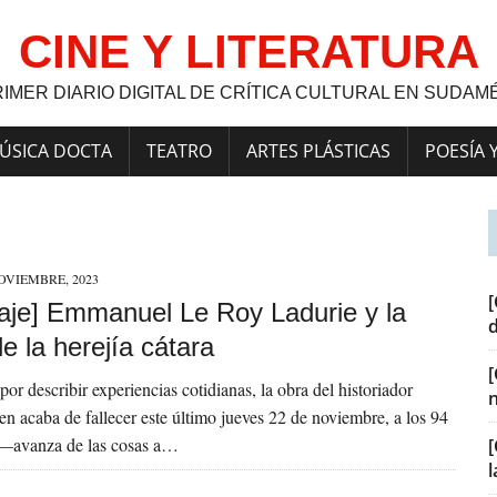
CINE Y LITERATURA
RIMER DIARIO DIGITAL DE CRÍTICA CULTURAL EN SUDAM
ÚSICA DOCTA
TEATRO
ARTES PLÁSTICAS
POESÍA 
OVIEMBRE, 2023
[
je] Emmanuel Le Roy Ladurie y la
e la herejía cátara
or describir experiencias cotidianas, la obra del historiador
n acaba de fallecer este último jueves 22 de noviembre, a los 94
—avanza de las cosas a…
[