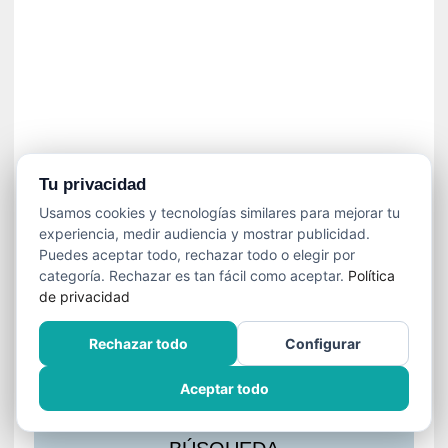
s
l
a
c
i
ó
n
a
u
Tu privacidad
d
Usamos cookies y tecnologías similares para mejorar tu
i
experiencia, medir audiencia y mostrar publicidad.
o
Puedes aceptar todo, rechazar todo o elegir por
v
categoría. Rechazar es tan fácil como aceptar.
Política
i
de privacidad
s
u
Rechazar todo
Configurar
a
l
Aceptar todo