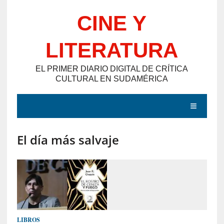
Saltar
CINE Y
al
contenido
LITERATURA
EL PRIMER DIARIO DIGITAL DE CRÍTICA
CULTURAL EN SUDAMÉRICA
MENÚ
El día más salvaje
E
N
T
R
A
D
LIBROS
A