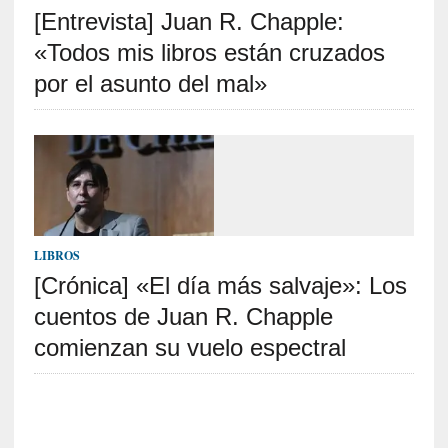
[Entrevista] Juan R. Chapple:
S
R
«Todos mis libros están cruzados
E
por el asunto del mal»
C
I
E
N
T
E
S
LIBROS
[Crónica] «El día más salvaje»: Los
cuentos de Juan R. Chapple
[
C
comienzan su vuelo espectral
r
í
t
i