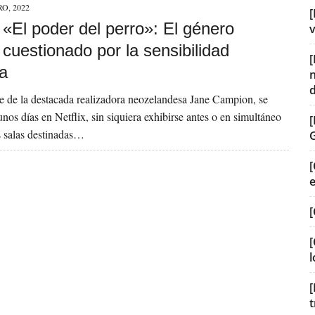
O, 2022
[
] «El poder del perro»: El género
v
cuestionado por la sensibilidad
a
e de la destacada realizadora neozelandesa Jane Campion, se
unos días en Netflix, sin siquiera exhibirse antes o en simultáneo
as salas destinadas…
[
[
[
l
[
t