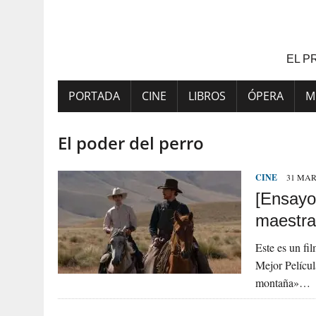
Saltar
al
contenido
EL P
PORTADA
CINE
LIBROS
ÓPERA
M
El poder del perro
CINE
31 MAR
[Ensayo]
maestra
Este es un fi
Mejor Películ
montaña»…